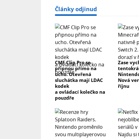
Články odjinud
CMF Clip Pro se
Zase vyc
připnou přímo na
tentokrá
ucho. Otevřená
Nintendo
sluchátka mají LDAC
Nová ver
kodek
říjnu
a ovládací kolečko na
pouzdře