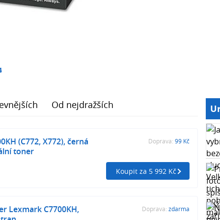
4
evnějších
Od nejdražších
Ur
0KH (C772, X772), černá
Doprava:
99 Kč
ální toner
Koupit za 5 992 Kč
ner Lexmark C7700KH,
Doprava:
zdarma
stran