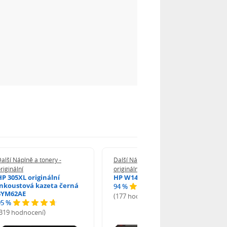
alší Náplně a tonery -
Další Náplně a tonery -
riginální
originální
HP 305XL originální
HP W1420A - originální
inkoustová kazeta černá
94 %
3YM62AE
(177 hodnocení)
95 %
(319 hodnocení)