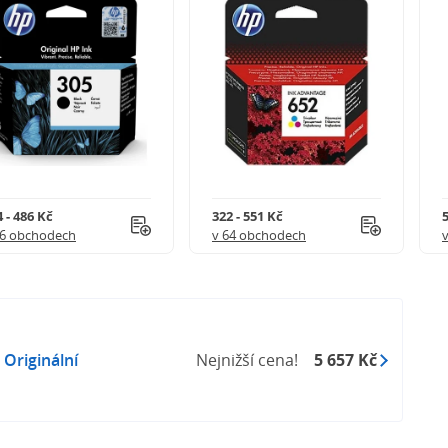
 - 486 Kč
322 - 551 Kč
5
56 obchodech
v 64 obchodech
Originální
Nejnižší cena!
5 657 Kč