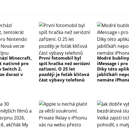
hází Minecraft,
První fotomobil byl
Modré bublin
t nativně pro
spíš hračka než seriózní
iMessage i pro
 Switch 2.
zařízení. O 25 let
Díky této apli
ze dorazí v
později je foťák klíčová
jablíčkáři nepo
část výbavy telefonů
nemáte iPhon