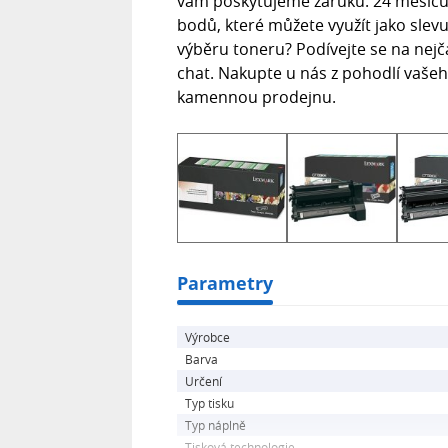
vám poskytujeme záruku: 24 měsíců
bodů, které můžete využít jako slev
výběru toneru? Podívejte se na nejč
chat. Nakupte u nás z pohodlí vaše
kamennou prodejnu.
Parametry
Výrobce
Barva
Určení
Typ tisku
Typ náplně
Tisková technologie