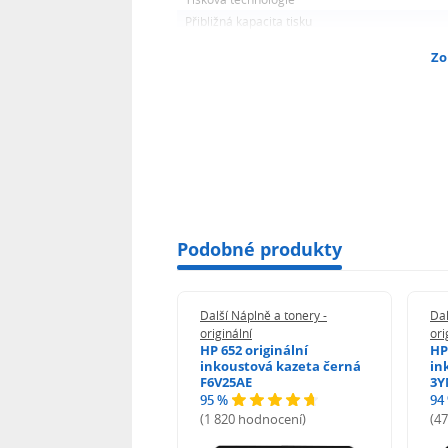
Přibližná kapacita tisku
Zo
Podobné produkty
 Náplně a tonery -
Další Náplně a tonery -
Dal
nální
originální
ori
her TNB023 -
HP 652 originální
HP
inální
inkoustová kazeta černá
in
F6V25AE
3Y
95 %
94
hodnocení)
(1 820 hodnocení)
(4