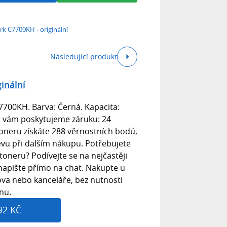
k C7700KH - originální
Následující produkt
inální
7700KH. Barva: Černá. Kapacita:
r vám poskytujeme záruku: 24
neru získáte 288 věrnostních bodů,
levu při dalším nákupu. Potřebujete
toneru? Podívejte se na nejčastěji
napište přímo na chat. Nakupte u
va nebo kanceláře, bez nutnosti
nu.
92 KČ