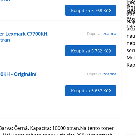
Koupit za 5 768 Kč
ner Lexmark C7700KH,
Doprava:
zdarma
stran
Koupit za 5 762 Kč
KH - Originální
Doprava:
zdarma
Koupit za 5 657 Kč
arva: Černá. Kapacita: 10000 stran.Na tento toner