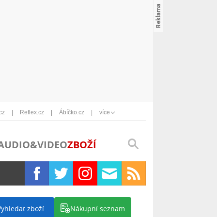
cz
Reflex.cz
Ábíčko.cz
více
AUDIO&VIDEO
ZBOŽÍ
Vyhledat zboží
Nákupní seznam