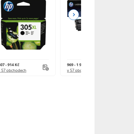
Next
07 - 914 Kč
969 - 1 918 Kč
v 57 obchodech
v 57 obchodech