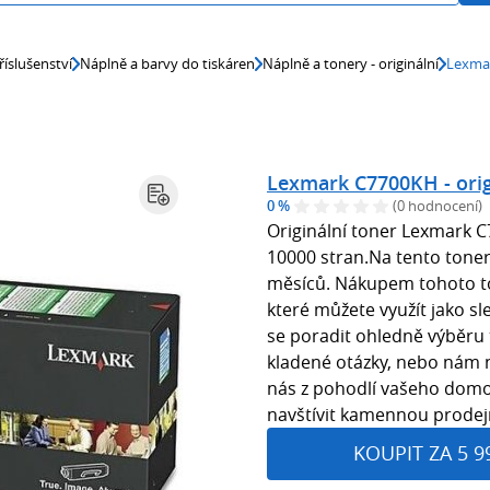
říslušenství
Náplně a barvy do tiskáren
Náplně a tonery - originální
Lexmar
Lexmark C7700KH - orig
0 %
(0 hodnocení)
Originální toner Lexmark C
10000 stran.Na tento tone
měsíců. Nákupem tohoto to
které můžete využít jako s
se poradit ohledně výběru 
kladené otázky, nebo nám 
nás z pohodlí vašeho domo
navštívit kamennou prodej
KOUPIT ZA 5 9