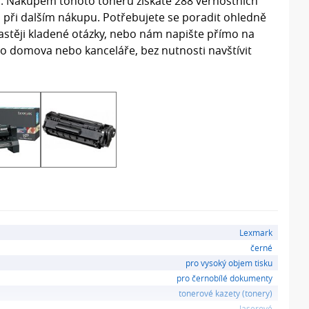
. Nákupem tohoto toneru získáte 288 věrnostních
u při dalším nákupu. Potřebujete se poradit ohledně
astěji kladené otázky, nebo nám napište přímo na
ho domova nebo kanceláře, bez nutnosti navštívit
Lexmark
černé
pro vysoký objem tisku
pro černobílé dokumenty
tonerové kazety (tonery)
laserové