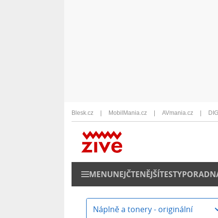
Blesk.cz
MobilMania.cz
AVmania.cz
DIG
MENU
NEJČTENĚJŠÍ
TESTY
PORADN
Náplně a tonery - originální