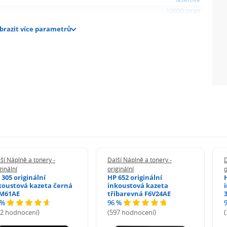
10000 stran
brazit více parametrů
ší Náplně a tonery -
Další Náplně a tonery -
D
ginální
originální
o
 305 originální
HP 652 originální
koustová kazeta černá
inkoustová kazeta
M61AE
tříbarevná F6V24AE
 %
96 %
72 hodnocení)
(597 hodnocení)