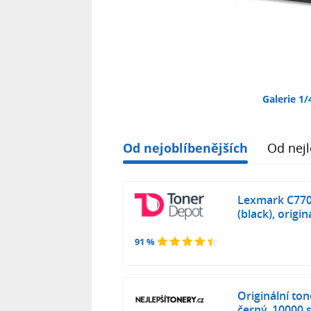
Galerie 1/
Od nejoblíbenějších
Od nejl
Lexmark C770
(black), origin
91 %
Originální to
černý, 10000 