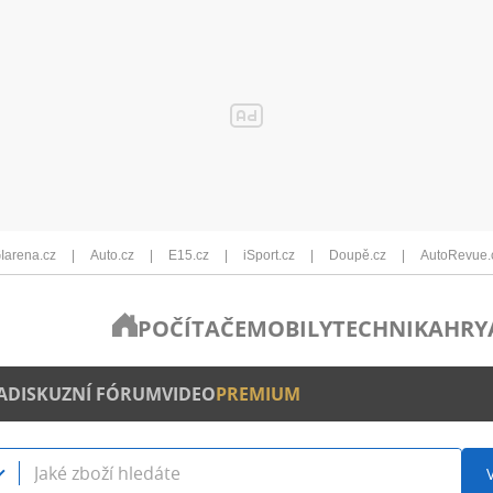
Iarena.cz
Auto.cz
E15.cz
iSport.cz
Doupě.cz
AutoRevue.
POČÍTAČE
MOBILY
TECHNIKA
HRY
A
DISKUZNÍ FÓRUM
VIDEO
PREMIUM