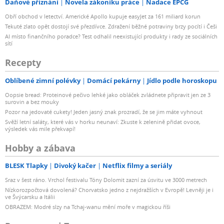
Daňové přiznání
Novela zákoníku práce
Nadace EPCG
Obří obchod v letectví. Americké Apollo kupuje easyJet za 161 miliard korun
Tekuté zlato opět dostojí své přezdívce. Zdražení běžné potraviny brzy pocítí i Češi
AI místo finančního poradce? Test odhalil neexistující produkty i rady ze sociálních
sítí
Recepty
Oblíbené zimní polévky
Domácí pekárny
Jídlo podle horoskopu
Oopsie bread: Proteinové pečivo lehké jako obláček zvládnete připravit jen ze 3
surovin a bez mouky
Pozor na jedovaté cukety! Jeden jasný znak prozradí, že se jim máte vyhnout
Svěží letní saláty, které vás v horku neunaví: Zkuste k zelenině přidat ovoce,
výsledek vás mile překvapí!
Hobby a zábava
BLESK Tlapky
Divoký kačer
Netflix filmy a seriály
Sraz v šest ráno. Vrchol festivalu Tóny Dolomit zazní za úsvitu ve 3000 metrech
Nízkorozpočtová dovolená? Chorvatsko jedno z nejdražších v Evropě! Levněji je i
ve Švýcarsku a Itálii
OBRAZEM: Modré slzy na Tchaj-wanu mění moře v magickou říši