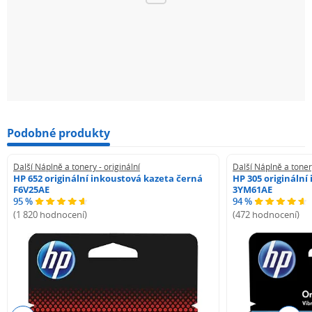
Podobné produkty
Další Náplně a tonery - originální
Další Náplně a tonery
HP 652 originální inkoustová kazeta černá
HP 305 originální
F6V25AE
3YM61AE
95 %
94 %
(1 820 hodnocení)
(472 hodnocení)