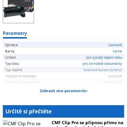
Parametry
Výrobce
Lexmark
Barva
černé
Určení
pro vysoký objem tisku
Typ tisku
pro černobílé dokumenty
Typ náplně
tonerové kazety (tonery)
Tisková technologie
laserové
Přibližná kapacita tisku
10000 stran
Zobrazit více parametrů
Určitě si přečtěte
CMF Clip Pro se připnou přímo na