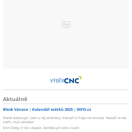
VÝBĚR
Aktuálně
Blesk Vánoce
Kalendář svátků 2025
INFO.cz
Marek Adamczyk: Jsem z něj zklamaný. Klempíř si hraje na ministra. Nestačí se tak
tvářit, musí zamakat
Smrt Češky (†14) v Alpách: Zemřela při túře s rodiči