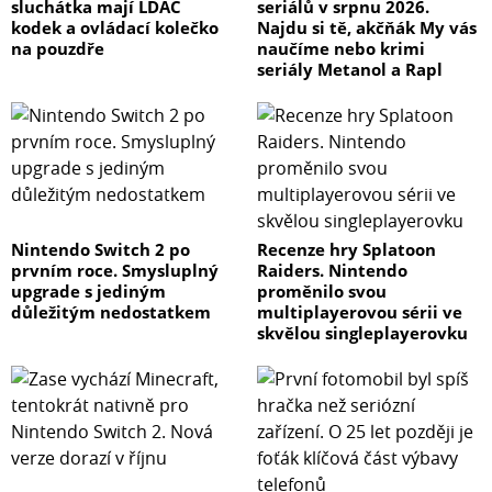
sluchátka mají LDAC
seriálů v srpnu 2026.
kodek a ovládací kolečko
Najdu si tě, akčňák My vás
na pouzdře
naučíme nebo krimi
seriály Metanol a Rapl
Nintendo Switch 2 po
Recenze hry Splatoon
prvním roce. Smysluplný
Raiders. Nintendo
upgrade s jediným
proměnilo svou
důležitým nedostatkem
multiplayerovou sérii ve
skvělou singleplayerovku