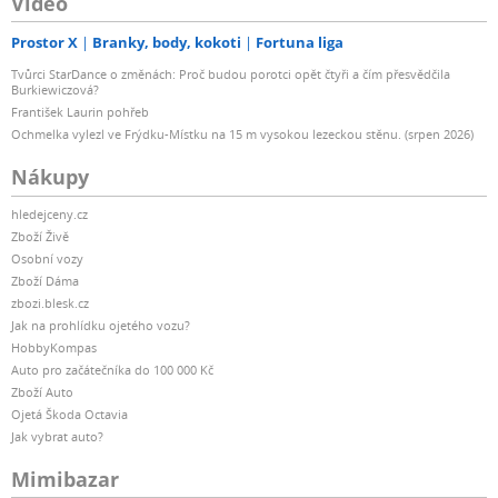
Video
Prostor X
Branky, body, kokoti
Fortuna liga
Tvůrci StarDance o změnách: Proč budou porotci opět čtyři a čím přesvědčila
Burkiewiczová?
František Laurin pohřeb
Ochmelka vylezl ve Frýdku-Místku na 15 m vysokou lezeckou stěnu. (srpen 2026)
Nákupy
hledejceny.cz
Zboží Živě
Osobní vozy
Zboží Dáma
zbozi.blesk.cz
Jak na prohlídku ojetého vozu?
HobbyKompas
Auto pro začátečníka do 100 000 Kč
Zboží Auto
Ojetá Škoda Octavia
Jak vybrat auto?
Mimibazar