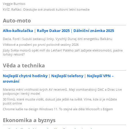
Veggie Burritos
KVÍZ: Rafťáci. Otestujte své znalosti kultovní letní komedie
Auto-moto
Alko-kalkulačka
Rallye Dakar 2025
Dálniční známka 2025
Dacia, Ford i Suzuki zastavují linky. Vyschlý Dunaj drtí energetiku Balkánu
Vítězové a poražení po první polovině sezóny 2026
Jízdy Světa motorů opět míří do Letňan! Pátého září zažijete elektromobil, padne
loňský rekord?
Věda a technika
Nejlepší chytré hodinky
Nejlepší telefony
Nejlepší VPN –
srovnání
Marantz mění vnitřnosti svých AV receiverů. Mají osmikanálový DAC a Dirac Live
podporuje i tenký model
30 filmů, které musíte vidět, dokud jste ještě na světě. Víme, kde si je můžete
pustit online
Chrome kašle na design Windows 11. To stejné ale dělá Microsoft s Edgem
Ekonomika a byznys