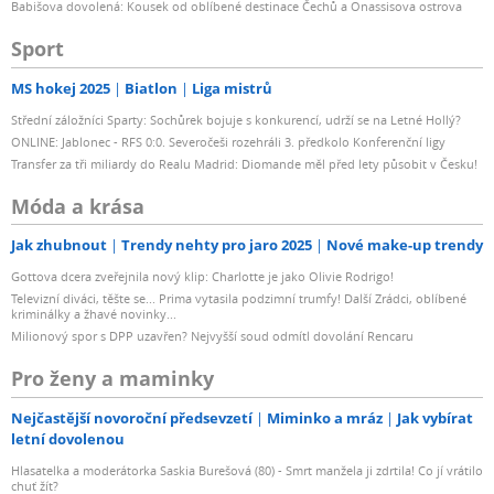
Babišova dovolená: Kousek od oblíbené destinace Čechů a Onassisova ostrova
Sport
MS hokej 2025
Biatlon
Liga mistrů
Střední záložníci Sparty: Sochůrek bojuje s konkurencí, udrží se na Letné Hollý?
ONLINE: Jablonec - RFS 0:0. Severočeši rozehráli 3. předkolo Konferenční ligy
Transfer za tři miliardy do Realu Madrid: Diomande měl před lety působit v Česku!
Móda a krása
Jak zhubnout
Trendy nehty pro jaro 2025
Nové make-up trendy
Gottova dcera zveřejnila nový klip: Charlotte je jako Olivie Rodrigo!
Televizní diváci, těšte se... Prima vytasila podzimní trumfy! Další Zrádci, oblíbené
kriminálky a žhavé novinky...
Milionový spor s DPP uzavřen? Nejvyšší soud odmítl dovolání Rencaru
Pro ženy a maminky
Nejčastější novoroční předsevzetí
Miminko a mráz
Jak vybírat
letní dovolenou
Hlasatelka a moderátorka Saskia Burešová (80) - Smrt manžela ji zdrtila! Co jí vrátilo
chuť žít?