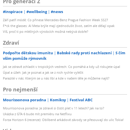
Pro generaci Z
#inspirace
#wellbeing
#news
Září patří módě: Co přinese Mercedes-Benz Prague Fashion Week SS27
F*ck the glasses: AI Meta brýle mají zjednodušit život, zatím ale dělají opak
Víš, proč ti po mléčných výrobcích možná nebývá dobře?
Zdraví
Podpořte dětskou imunitu
Babské rady proti nachlazení
S čím
vším pomůže rýmovník
Jak se zdravě zchladit v tropických vedrech: Co pomáhá a kdy už riskujete úpal
Úpal a úžeh: Jak je poznat a jak se z nich rychle vyléčit
Parazité v nás: Kterým se u nás líbí a kde v našem těle je můžeme najít?
Pro nejmenší
Mourissonova poradna
Komiksy
Festival ABC
Mourrisonova poradna: Je zdravé si čistit pleť v 11 letech? Jak na to?
Ukázka z GTA 6 bude mít premiéru na Netflixu
Forza Horizon 6 (recenze): Oblíbené arkádové závody se přesouvají do ulic Tokia!