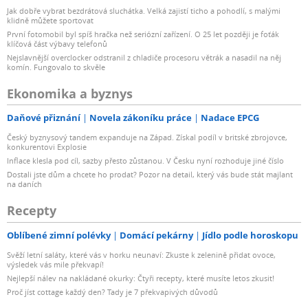
Jak dobře vybrat bezdrátová sluchátka. Velká zajistí ticho a pohodlí, s malými
klidně můžete sportovat
První fotomobil byl spíš hračka než seriózní zařízení. O 25 let později je foťák
klíčová část výbavy telefonů
Nejslavnější overclocker odstranil z chladiče procesoru větrák a nasadil na něj
komín. Fungovalo to skvěle
Ekonomika a byznys
Daňové přiznání
Novela zákoníku práce
Nadace EPCG
Český byznysový tandem expanduje na Západ. Získal podíl v britské zbrojovce,
konkurentovi Explosie
Inflace klesla pod cíl, sazby přesto zůstanou. V Česku nyní rozhoduje jiné číslo
Dostali jste dům a chcete ho prodat? Pozor na detail, který vás bude stát majlant
na daních
Recepty
Oblíbené zimní polévky
Domácí pekárny
Jídlo podle horoskopu
Svěží letní saláty, které vás v horku neunaví: Zkuste k zelenině přidat ovoce,
výsledek vás mile překvapí!
Nejlepší nálev na nakládané okurky: Čtyři recepty, které musíte letos zkusit!
Proč jíst cottage každý den? Tady je 7 překvapivých důvodů