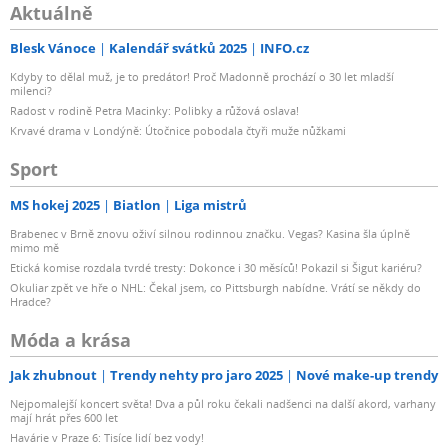
Aktuálně
Blesk Vánoce
Kalendář svátků 2025
INFO.cz
Kdyby to dělal muž, je to predátor! Proč Madonně prochází o 30 let mladší
milenci?
Radost v rodině Petra Macinky: Polibky a růžová oslava!
Krvavé drama v Londýně: Útočnice pobodala čtyři muže nůžkami
Sport
MS hokej 2025
Biatlon
Liga mistrů
Brabenec v Brně znovu oživí silnou rodinnou značku. Vegas? Kasina šla úplně
mimo mě
Etická komise rozdala tvrdé tresty: Dokonce i 30 měsíců! Pokazil si Šigut kariéru?
Okuliar zpět ve hře o NHL: Čekal jsem, co Pittsburgh nabídne. Vrátí se někdy do
Hradce?
Móda a krása
Jak zhubnout
Trendy nehty pro jaro 2025
Nové make-up trendy
Nejpomalejší koncert světa! Dva a půl roku čekali nadšenci na další akord, varhany
mají hrát přes 600 let
Havárie v Praze 6: Tisíce lidí bez vody!