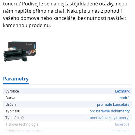
toneru? Podívejte se na nejčastěji kladené otázky, nebo
nám napište přímo na chat. Nakupte u nás z pohodlí
vašeho domova nebo kanceláře, bez nutnosti navštívit
kamennou prodejnu.
Parametry
Výrobce
Lexmark
Barva
modré
Určení
pro malé kanceláře
Typ tisku
pro barevné dokumenty
Typ náplně
tonerové kazety (tonery)
Tisková technologie
laserové
Přibližná kapacita tisku
6000 stran