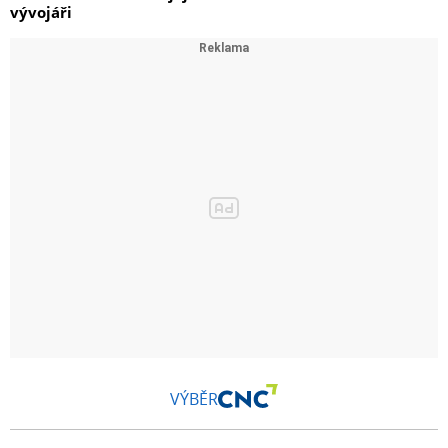
vývojáři
VÝBĚR