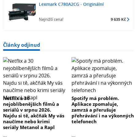
Lexmark C780A2CG - Originální
Nejnižší cena!
9 635 Kč
Články odjinud
Netflix a 30
Spotify má problém.
nejoblíbenějších filmů a
Aplikace zpomaluje,
seriálů v srpnu 2026.
zamrzá a přerušuje
Najdu si tě, akčňák My vás
přehrávání i na výkonných
naučíme nebo krimi
telefonech
seriály Metanol a Rapl