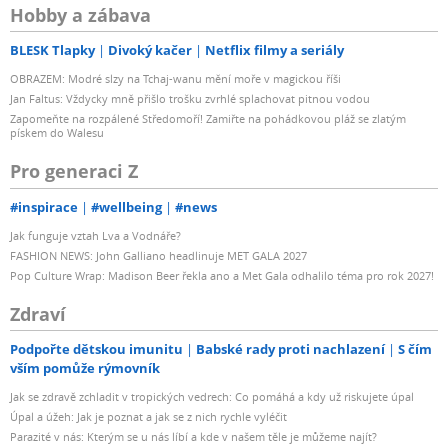
Hobby a zábava
BLESK Tlapky
Divoký kačer
Netflix filmy a seriály
OBRAZEM: Modré slzy na Tchaj-wanu mění moře v magickou říši
Jan Faltus: Vždycky mně přišlo trošku zvrhlé splachovat pitnou vodou
Zapomeňte na rozpálené Středomoří! Zamiřte na pohádkovou pláž se zlatým
pískem do Walesu
Pro generaci Z
#inspirace
#wellbeing
#news
Jak funguje vztah Lva a Vodnáře?
FASHION NEWS: John Galliano headlinuje MET GALA 2027
Pop Culture Wrap: Madison Beer řekla ano a Met Gala odhalilo téma pro rok 2027!
Zdraví
Podpořte dětskou imunitu
Babské rady proti nachlazení
S čím
vším pomůže rýmovník
Jak se zdravě zchladit v tropických vedrech: Co pomáhá a kdy už riskujete úpal
Úpal a úžeh: Jak je poznat a jak se z nich rychle vyléčit
Parazité v nás: Kterým se u nás líbí a kde v našem těle je můžeme najít?