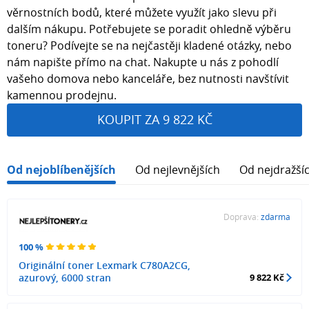
věrnostních bodů, které můžete využít jako slevu při
dalším nákupu. Potřebujete se poradit ohledně výběru
toneru? Podívejte se na nejčastěji kladené otázky, nebo
nám napište přímo na chat. Nakupte u nás z pohodlí
vašeho domova nebo kanceláře, bez nutnosti navštívit
kamennou prodejnu.
KOUPIT ZA 9 822 KČ
Od nejoblíbenějších
Od nejlevnějších
Od nejdražší
Doprava:
zdarma
100 %
Originální toner Lexmark C780A2CG,
azurový, 6000 stran
9 822 Kč