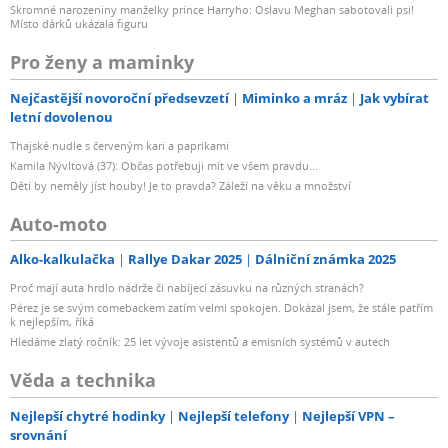
Skromné narozeniny manželky prince Harryho: Oslavu Meghan sabotovali psi!
Místo dárků ukázala figuru
Pro ženy a maminky
Nejčastější novoroční předsevzetí
Miminko a mráz
Jak vybírat
letní dovolenou
Thajské nudle s červeným kari a paprikami
Kamila Nývltová (37): Občas potřebuji mít ve všem pravdu...
Děti by neměly jíst houby! Je to pravda? Záleží na věku a množství
Auto-moto
Alko-kalkulačka
Rallye Dakar 2025
Dálniční známka 2025
Proč mají auta hrdlo nádrže či nabíjecí zásuvku na různých stranách?
Pérez je se svým comebackem zatím velmi spokojen. Dokázal jsem, že stále patřím
k nejlepším, říká
Hledáme zlatý ročník: 25 let vývoje asistentů a emisních systémů v autech
Věda a technika
Nejlepší chytré hodinky
Nejlepší telefony
Nejlepší VPN –
srovnání