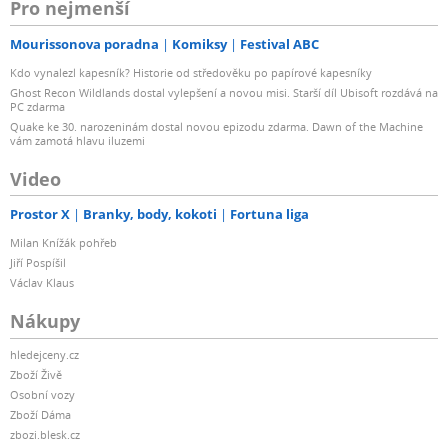
Pro nejmenší
Mourissonova poradna
Komiksy
Festival ABC
Kdo vynalezl kapesník? Historie od středověku po papírové kapesníky
Ghost Recon Wildlands dostal vylepšení a novou misi. Starší díl Ubisoft rozdává na
PC zdarma
Quake ke 30. narozeninám dostal novou epizodu zdarma. Dawn of the Machine
vám zamotá hlavu iluzemi
Video
Prostor X
Branky, body, kokoti
Fortuna liga
Milan Knížák pohřeb
Jiří Pospíšil
Václav Klaus
Nákupy
hledejceny.cz
Zboží Živě
Osobní vozy
Zboží Dáma
zbozi.blesk.cz