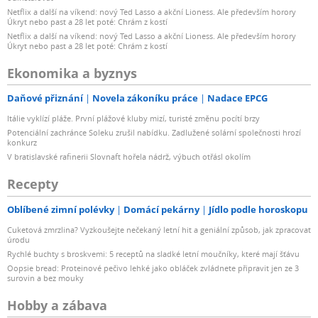
Netflix a další na víkend: nový Ted Lasso a akční Lioness. Ale především horory
Úkryt nebo past a 28 let poté: Chrám z kostí
Netflix a další na víkend: nový Ted Lasso a akční Lioness. Ale především horory
Úkryt nebo past a 28 let poté: Chrám z kostí
Ekonomika a byznys
Daňové přiznání
Novela zákoníku práce
Nadace EPCG
Itálie vyklízí pláže. První plážové kluby mizí, turisté změnu pocítí brzy
Potenciální zachránce Soleku zrušil nabídku. Zadlužené solární společnosti hrozí
konkurz
V bratislavské rafinerii Slovnaft hořela nádrž, výbuch otřásl okolím
Recepty
Oblíbené zimní polévky
Domácí pekárny
Jídlo podle horoskopu
Cuketová zmrzlina? Vyzkoušejte nečekaný letní hit a geniální způsob, jak zpracovat
úrodu
Rychlé buchty s broskvemi: 5 receptů na sladké letní moučníky, které mají šťávu
Oopsie bread: Proteinové pečivo lehké jako obláček zvládnete připravit jen ze 3
surovin a bez mouky
Hobby a zábava