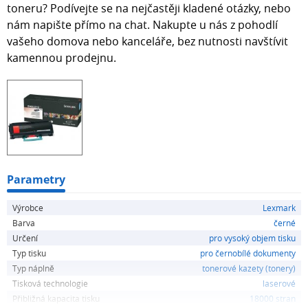
toneru? Podívejte se na nejčastěji kladené otázky, nebo
nám napište přímo na chat. Nakupte u nás z pohodlí
vašeho domova nebo kanceláře, bez nutnosti navštívit
kamennou prodejnu.
Parametry
Výrobce
Lexmark
Barva
černé
Určení
pro vysoký objem tisku
Typ tisku
pro černobílé dokumenty
Typ náplně
tonerové kazety (tonery)
Tisková technologie
laserové
Přibližná kapacita tisku
18000 stran