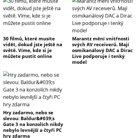
30 filmů, které musíte
Marantz mění vnitřnosti
vidět, dokud jste ještě na
svých AV receiverů. Mají
světě. Víme, kde si je
osmikanálový DAC a Dirac
můžete pustit online
Live podporuje i tenký
model
Hry zadarmo, nebo se
slevou: Baldur&#039;s
Gate 3 na konzolích nikdy
nebylo levnější a čtyři PC
hry zdarma