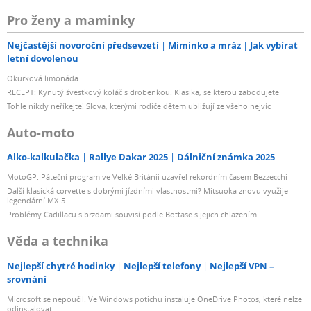
Pro ženy a maminky
Nejčastější novoroční předsevzetí
Miminko a mráz
Jak vybírat
letní dovolenou
Okurková limonáda
RECEPT: Kynutý švestkový koláč s drobenkou. Klasika, se kterou zabodujete
Tohle nikdy neříkejte! Slova, kterými rodiče dětem ubližují ze všeho nejvíc
Auto-moto
Alko-kalkulačka
Rallye Dakar 2025
Dálniční známka 2025
MotoGP: Páteční program ve Velké Británii uzavřel rekordním časem Bezzecchi
Další klasická corvette s dobrými jízdními vlastnostmi? Mitsuoka znovu využije
legendární MX-5
Problémy Cadillacu s brzdami souvisí podle Bottase s jejich chlazením
Věda a technika
Nejlepší chytré hodinky
Nejlepší telefony
Nejlepší VPN –
srovnání
Microsoft se nepoučil. Ve Windows potichu instaluje OneDrive Photos, které nelze
odinstalovat