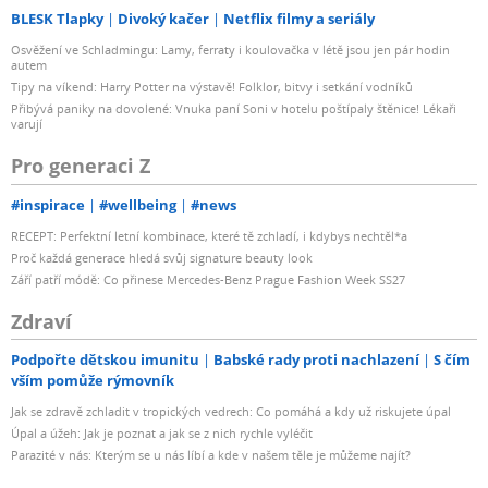
BLESK Tlapky
Divoký kačer
Netflix filmy a seriály
Osvěžení ve Schladmingu: Lamy, ferraty i koulovačka v létě jsou jen pár hodin
autem
Tipy na víkend: Harry Potter na výstavě! Folklor, bitvy i setkání vodníků
Přibývá paniky na dovolené: Vnuka paní Soni v hotelu poštípaly štěnice! Lékaři
varují
Pro generaci Z
#inspirace
#wellbeing
#news
RECEPT: Perfektní letní kombinace, které tě zchladí, i kdybys nechtěl*a
Proč každá generace hledá svůj signature beauty look
Září patří módě: Co přinese Mercedes-Benz Prague Fashion Week SS27
Zdraví
Podpořte dětskou imunitu
Babské rady proti nachlazení
S čím
vším pomůže rýmovník
Jak se zdravě zchladit v tropických vedrech: Co pomáhá a kdy už riskujete úpal
Úpal a úžeh: Jak je poznat a jak se z nich rychle vyléčit
Parazité v nás: Kterým se u nás líbí a kde v našem těle je můžeme najít?