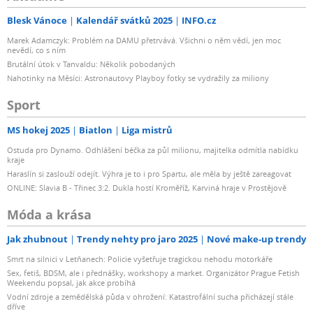
Blesk Vánoce
Kalendář svátků 2025
INFO.cz
Marek Adamczyk: Problém na DAMU přetrvává. Všichni o něm vědí, jen moc
nevědí, co s ním
Brutální útok v Tanvaldu: Několik pobodaných
Nahotinky na Měsíci: Astronautovy Playboy fotky se vydražily za miliony
Sport
MS hokej 2025
Biatlon
Liga mistrů
Ostuda pro Dynamo. Odhlášení béčka za půl milionu, majitelka odmítla nabídku
kraje
Haraslín si zaslouží odejít. Výhra je to i pro Spartu, ale měla by ještě zareagovat
ONLINE: Slavia B - Třinec 3:2. Dukla hostí Kroměříž, Karviná hraje v Prostějově
Móda a krása
Jak zhubnout
Trendy nehty pro jaro 2025
Nové make-up trendy
Smrt na silnici v Letňanech: Policie vyšetřuje tragickou nehodu motorkáře
Sex, fetiš, BDSM, ale i přednášky, workshopy a market. Organizátor Prague Fetish
Weekendu popsal, jak akce probíhá
Vodní zdroje a zemědělská půda v ohrožení: Katastrofální sucha přicházejí stále
dříve