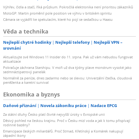
Výhřev, čidla a stačí, říká průzkum. Pokročilá elektronika není prioritou zákazníků
MotoGP: Martin proměnil pole position ve výhru v britském sprintu
Câmara se vyjádřil ke spekulacím, které ho pojí se sedačkou u Haasu
Věda a technika
Nejlepší chytré hodinky
Nejlepší telefony
Nejlepší VPN –
srovnání
Aktualizujte své Windows 11 Insider do 11. srpna. Pak už vám nebudou fungovat
aktualizace
Pokračuje záchrana Starshipu. V moři už dva týdny plave monstrum vysoké jako
sedmnáctipatrový panelák
Normálně za peníze, dnes zadarmo nebo se slevou: Univerzální čtečka, cloudová
peněženka a karetní survival
Ekonomika a byznys
Daňové přiznání
Novela zákoníku práce
Nadace EPCG
Za státní dluhy Česko platí čtvrté nejvyšší úroky v Evropské unii
Děsivý pohled na českou krajinu. Proč v Česku mizí voda a jak k tomu přispívají
rodinné bazény?
Emancipace českých miliardářů. Proč Strnad, Křetínský a Komárek nakupují
západní ikony