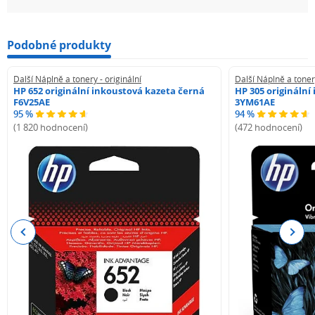
Podobné produkty
Další Náplně a tonery - originální
Další Náplně a tonery
HP 652 originální inkoustová kazeta černá
HP 305 originální
F6V25AE
3YM61AE
95 %
94 %
(1 820 hodnocení)
(472 hodnocení)
Previous
Next