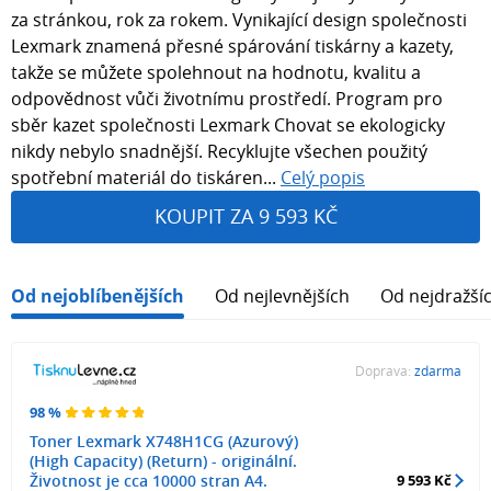
za stránkou, rok za rokem. Vynikající design společnosti
Lexmark znamená přesné spárování tiskárny a kazety,
takže se můžete spolehnout na hodnotu, kvalitu a
odpovědnost vůči životnímu prostředí. Program pro
sběr kazet společnosti Lexmark Chovat se ekologicky
nikdy nebylo snadnější. Recyklujte všechen použitý
spotřební materiál do tiskáren...
Celý popis
KOUPIT ZA 9 593 KČ
Od nejoblíbenějších
Od nejlevnějších
Od nejdražší
Doprava:
zdarma
98 %
Toner Lexmark X748H1CG (Azurový)
(High Capacity) (Return) - originální.
Životnost je cca 10000 stran A4.
9 593 Kč