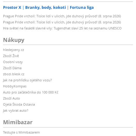
Prostor X
Branky, body, kokoti
Fortuna liga
Prague Pride vrcholí: Tisíce lidí v ulicích, jde duhový průvod! (8. srpna 2026)
Prague Pride vrcholí: Tisíce lidí v ulicích, jde duhový průvod! (8. srpna 2026)
Hra světel na fasádě slavné vily: Tugendhat slaví 25 let na seznamu UNESCO
Nákupy
hledejceny.cz
Zboží Živě
Osobní vozy
Zboží Dáma
zbozi.blesk.cz
Jak na prohlídku ojetého vozu?
HobbyKompas
Auto pro začátečníka do 100 000 Kč
Zboží Auto
Ojetá Škoda Octavia
Jak vybrat auto?
Mimibazar
Testujte s Mimibazarem