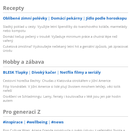
Recepty
Oblíbené zimní polévky
Domácí pekárny
Jídlo podle horoskopu
Sladký poklad u cesty: Využijte letní špendlíky do tvarohového koláče, marmelády
nebo kompotu
Domácí kečup pečený v troubě: Vyžaduje minimum práce a chutná lépe než
vařený
Cuketová zmrzlina? Vyzkoušejte nečekaný letní hit a geniální způsob, jak zpracovat
úrodu
Hobby a zábava
BLESK Tlapky
Divoký kačer
Netflix filmy a seriály
Cestovní horečka šlechty: Chuďas z Klatovska otrokářem v Jižní Americe
Filip Vondrášek: V Jižní Americe si lidé plují životem mnohem lehčeji, věci tolik
neřeší
Osvěžení ve Schladmingu: Lamy, ferraty i koulovačka v létě jsou jen pár hodin
autem
Pro generaci Z
#inspirace
#wellbeing
#news
Pop Culture Wrap: Ariana Grande promluvila o svém ústupu z veřejného života a