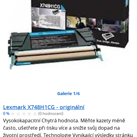
Galerie 1/6
Lexmark X748H1CG - originální
0 %
(0 hodnocení)
Vysokokapacitní Chytrá hodnota. Měňte kazety méně
často, ušetřete při tisku více a snižte svůj dopad na
životní prostředí. Technologie Vynikající výsledky stránku