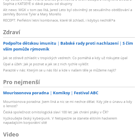
Sophia z KATSEYE si dává pauzu od skupiny
Alt news: MGK v tom zas lítá, Jared Leto byl obviněný ze sexuálního obtěžování a
zemřely Bonnie Tyler a Mary Morello
RECEPT: Perfektní letní kombinace, které tě zchladí, i kdybys nechtěl*a
Zdraví
Podpořte dětskou imunitu
Babské rady proti nachlazení
S čím
vším pomůže rýmovník
Jak se zdravě zchladit v tropických vedrech: Co pomáhá a kdy už riskujete úpal
Úpal a úžeh: Jak je poznat a jak se z nich rychle vyléčit
Parazité v nás: Kterým se u nás líbí a kde v našem těle je můžeme najít?
Pro nejmenší
Mourissonova poradna
Komiksy
Festival ABC
Mourrisonova poradna: Jsem líná a nic se mi nechce dělat: Kdy jde o únavu a kdy
o lenost?
Česká společnost ornitologická slaví 100 let: Jak chrání ptáky v ČR?
Vyzkoušejte český kyberpunk. V Netspectre se stanete elitním hackerem
napadajícím korporátní sítě
Video