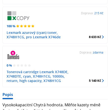
Doprava:
215 Kč
100 %
Lexmark azurový (cyan) toner,
X748H1CG, pro Lexmark X746de
8 633 Kč
Doprava:
zdarma
0 %
Tonerová cartridge Lexmark X748DE,
X748DTE, cyan, X748H1CG, 10000s,
return, high capacity, X748H1CG
5 140 Kč
Popis
Vysokokapacitní Chytrá hodnota. Měňte kazety méně