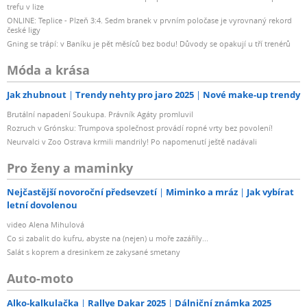
trefu v lize
ONLINE: Teplice - Plzeň 3:4. Sedm branek v prvním poločase je vyrovnaný rekord
české ligy
Gning se trápí: v Baníku je pět měsíců bez bodu! Důvody se opakují u tří trenérů
Móda a krása
Jak zhubnout
Trendy nehty pro jaro 2025
Nové make-up trendy
Brutální napadení Soukupa. Právník Agáty promluvil
Rozruch v Grónsku: Trumpova společnost provádí ropné vrty bez povolení!
Neurvalci v Zoo Ostrava krmili mandrily! Po napomenutí ještě nadávali
Pro ženy a maminky
Nejčastější novoroční předsevzetí
Miminko a mráz
Jak vybírat
letní dovolenou
video Alena Mihulová
Co si zabalit do kufru, abyste na (nejen) u moře zazářily...
Salát s koprem a dresinkem ze zakysané smetany
Auto-moto
Alko-kalkulačka
Rallye Dakar 2025
Dálniční známka 2025