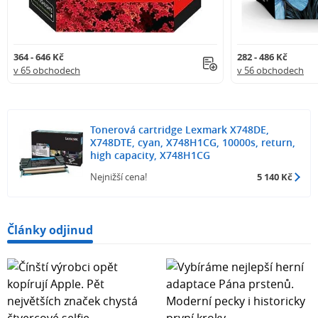
364 - 646 Kč
282 - 486 Kč
v 65 obchodech
v 56 obchodech
Tonerová cartridge Lexmark X748DE,
X748DTE, cyan, X748H1CG, 10000s, return,
high capacity, X748H1CG
Nejnižší cena!
5 140 Kč
Články odjinud