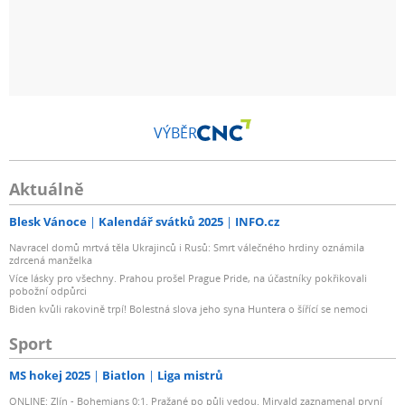
VÝBĚR
Aktuálně
Blesk Vánoce
Kalendář svátků 2025
INFO.cz
Navracel domů mrtvá těla Ukrajinců i Rusů: Smrt válečného hrdiny oznámila
zdrcená manželka
Více lásky pro všechny. Prahou prošel Prague Pride, na účastníky pokřikovali
pobožní odpůrci
Biden kvůli rakovině trpí! Bolestná slova jeho syna Huntera o šířící se nemoci
Sport
MS hokej 2025
Biatlon
Liga mistrů
ONLINE: Zlín - Bohemians 0:1. Pražané po půli vedou. Mirvald zaznamenal první