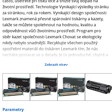
často, ušetřete při tisku více a snižte svůj dopad na
životní prostředí. Technologie Vynikající výsledky stránku
za stránkou, rok za rokem. Vynikající design společnosti
Lexmark znamená přesné spárování tiskárny a kazety,
takže se můžete spolehnout na hodnotu, kvalitu a
odpovědnost vůči životnímu prostředí. Program pro
sběr kazet společnosti Lexmark Chovat se ekologicky
nikdy nebylo snadnější. Recyklujte všechen použitý
spotřební materiál do tiskáren Lexmark tím, že nás
necháte postarat se o detaily. Je to jednoduché, chytré a
vždy zdarma. Kazety Programu pro vracení kazet
Zobrazit více
společnosti Lexmark Kazety z programu Lexmark Return
jsou patentované tiskové kazety prodávané se slevou
výměnou za to, že zákazník bude souhlasit s licenční
smlouvou, podle které budou kazety použity pouze
jednou a potom budou vráceny společnosti Lexmark,
která je znovu použije nebo recykluje. Tyto patentované
kazety jsou licencovány pouze pro jedno použití a
přestanou fungovat po spotřebování pevně
Parametry