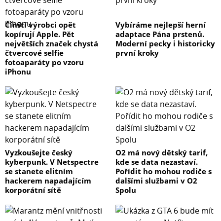
Čínští výrobci opět
Vybíráme nejlepší herní
kopírují Apple. Pět
adaptace Pána prstenů.
největších značek chystá
Moderní pecky i historicky
čtvercové selfie
první kroky
fotoaparáty po vzoru
iPhonu
Vyzkoušejte český
O2 má nový dětský tarif,
kyberpunk. V Netspectre
kde se data nezastaví.
se stanete elitním
Pořídit ho mohou rodiče s
hackerem napadajícím
dalšími službami v O2
korporátní sítě
Spolu