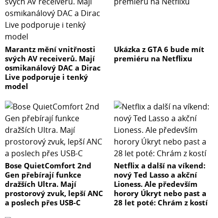
Marantz mění vnitřnosti
Ukázka z GTA 6 bude mít
svých AV receiverů. Mají
premiéru na Netflixu
osmikanálový DAC a Dirac
Live podporuje i tenký
model
Bose QuietComfort 2nd
Netflix a další na víkend:
Gen přebírají funkce
nový Ted Lasso a akční
dražších Ultra. Mají
Lioness. Ale především
prostorový zvuk, lepší ANC
horory Úkryt nebo past a
a poslech přes USB-C
28 let poté: Chrám z kostí