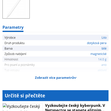
iPad Pro 11, iPad Pro 13 a iPad Mini! U modelů 2024
funguje pouze magnetický nástavec!
Parametry
Výrobce
Lito
Druh produktu
dotyková pera
Barva
bílé
Způsob nabíjení
magnetické
Hmotnost
14.0 g
Pro psaní a poznámky
ano
Typ vstupu
aktivní
Zobrazit více parametrů
Určitě si přečtěte
Vyzkoušejte český kyberpunk. V
Netspectre se stanete elitním...