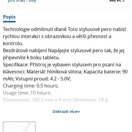
pro iPad - bílý
Popis
Technologie odmítnutí dlaně Toto stylusové pero nabízí
rychlou interakci s obrazovkou a větší přesnost a
kontrolu.
Bezdrátové nabíjení Napájejte stylusové pero tak, že jej
připevníte k boku tabletu.
Specifikace: Přístroj je vybaven stylusem pro psaní na
klávesnici: Materiál: hliníková slitina; Kapacita baterie: 90
mAh; Vstupní proud: 4.2 - 5.0V;
Charging time: 0.5 hours;
Usage time: 10 hours;
Dimensions: 165,5 mm x 9 mm; Hmotnost: 14 g;
Kompatibilita: iPad 2018 - 2022; Balení obsahuje: stylus
Zobrazit více
pero, 1x náhradní hrot.
Upozornění Bezdrátové nabíjení stylusu není
kompatibilní s modely iPad 2024: iPad Air 11, iPad Air 13,