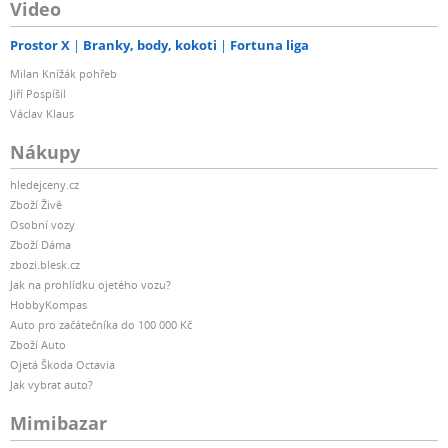
Video
Prostor X
Branky, body, kokoti
Fortuna liga
Milan Knížák pohřeb
Jiří Pospíšil
Václav Klaus
Nákupy
hledejceny.cz
Zboží Živě
Osobní vozy
Zboží Dáma
zbozi.blesk.cz
Jak na prohlídku ojetého vozu?
HobbyKompas
Auto pro začátečníka do 100 000 Kč
Zboží Auto
Ojetá Škoda Octavia
Jak vybrat auto?
Mimibazar