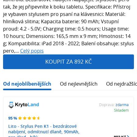
tak, že jej připevníte k boku tabletu. Specifikace: Přístroj
je vybaven stylusem pro psaní na klávesnici: Materiál:
hliníková slitina; Kapacita baterie: 90 mAh; Vstupní
proud: 4.2 - 5.0V; Charging time: 0.5 hours; Usage time:
10 hours; Dimensions: 165,5 mm x 9 mm; Hmotnost: 14
g; Kompatibilita: iPad 2018 - 2022; Balení obsahuje: stylus
pero,...
Celý popis
KOUPIT ZA 892 KČ
Od nejoblíbenějších
Od nejlevnějších
Od nejdražší
Doprava:
zdarma
Skladem
95 %
Lito - Stylus Pen K1 - bezdrátové
nabíjení, odmítnutí dlaně, 90mAh,
892 Kč