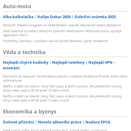
Auto-moto
Alko-kalkulačka
Rallye Dakar 2025
Dálniční známka 2025
MotoGP: Páteční program ve Velké Británii uzavřel rekordním časem Bezzecchi
Další klasická corvette s dobrými jízdními vlastnostmi? Mitsuoka znovu využije
legendární MX-5
Problémy Cadillacu s brzdami souvisí podle Bottase s jejich chlazením
Věda a technika
Nejlepší chytré hodinky
Nejlepší telefony
Nejlepší VPN –
srovnání
Microsoft se nepoučil. Ve Windows potichu instaluje OneDrive Photos, které nelze
odinstalovat
Netflix a další na víkend: nový Ted Lasso a akční Lioness. Ale především horory
Úkryt nebo past a 28 let poté: Chrám z kostí
Netflix a další na víkend: nový Ted Lasso a akční Lioness. Ale především horory
Úkryt nebo past a 28 let poté: Chrám z kostí
Ekonomika a byznys
Daňové přiznání
Novela zákoníku práce
Nadace EPCG
Itálie vyklízí pláže. První plážové kluby mizí, turisté změnu pocítí brzy