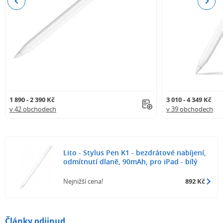
Previous
Next
1 890 - 2 390 Kč
3 010 - 4 349 Kč
v 42 obchodech
v 39 obchodech
Lito - Stylus Pen K1 - bezdrátové nabíjení,
odmítnutí dlaně, 90mAh, pro iPad - bílý
Nejnižší cena!
892 Kč
Články odjinud