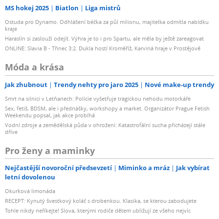
MS hokej 2025
Biatlon
Liga mistrů
Ostuda pro Dynamo. Odhlášení béčka za půl milionu, majitelka odmítla nabídku
kraje
Haraslín si zaslouží odejít. Výhra je to i pro Spartu, ale měla by ještě zareagovat
ONLINE: Slavia B - Třinec 3:2. Dukla hostí Kroměříž, Karviná hraje v Prostějově
Móda a krása
Jak zhubnout
Trendy nehty pro jaro 2025
Nové make-up trendy
Smrt na silnici v Letňanech: Policie vyšetřuje tragickou nehodu motorkáře
Sex, fetiš, BDSM, ale i přednášky, workshopy a market. Organizátor Prague Fetish
Weekendu popsal, jak akce probíhá
Vodní zdroje a zemědělská půda v ohrožení: Katastrofální sucha přicházejí stále
dříve
Pro ženy a maminky
Nejčastější novoroční předsevzetí
Miminko a mráz
Jak vybírat
letní dovolenou
Okurková limonáda
RECEPT: Kynutý švestkový koláč s drobenkou. Klasika, se kterou zabodujete
Tohle nikdy neříkejte! Slova, kterými rodiče dětem ubližují ze všeho nejvíc