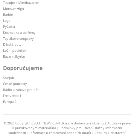
Testujte s Mimibazarem
Monster High
Barbie
Lego
Pyžama
Kosmetika a parfémy
Teplákové soupravy
Dětské boty
Ložní povlečení
Bazar nábytku
Doporučujeme
Starjob
České podcasty
Rádio a zábava pro děti
Frekvence 1
Evropa 2
© 2026 Copyright CZECH NEWS CENTER a.s. a dodavatelé obsahu
Autorská práva
k publikovaným materiálům
Podmínky pro užívání služby informační
společnosti
Informace o zpracování osobních údajů
Cookies
Nastavení