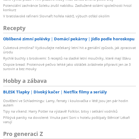
Potenciální zachránce Soleku zrušil nabídku. Zadlužené solární společnosti hrozí
konkurz
V bratislavské rafinerii Slovnaft hořela nádrž, výbuch otřásl okolím
Recepty
Oblíbené zimní polévky
Domácí pekárny
Jídlo podle horoskopu
Cuketová zmrzlina? Vyzkoušejte nečekaný letní hit a geniální způsob, jak zpracovat
úrodu
Rychlé buchty s broskvemi: 5 receptů na sladké letní moučníky, které mají šťávu
Oopsie bread: Proteinové pečivo lehké jako obláček zvládnete připravit jen ze 3
surovin a bez mouky
Hobby a zábava
BLESK Tlapky
Divoký kačer
Netflix filmy a seriály
Osvěžení ve Schladmingu: Lamy, ferraty i koulovačka v létě jsou jen pár hodin
autem
Tipy na víkend: Harry Potter na výstavě! Folklor, bitvy i setkání vodníků
Přibývá paniky na dovolené: Vnuka paní Soni v hotelu poštípaly štěnice! Lékaři
varují
Pro generaci Z