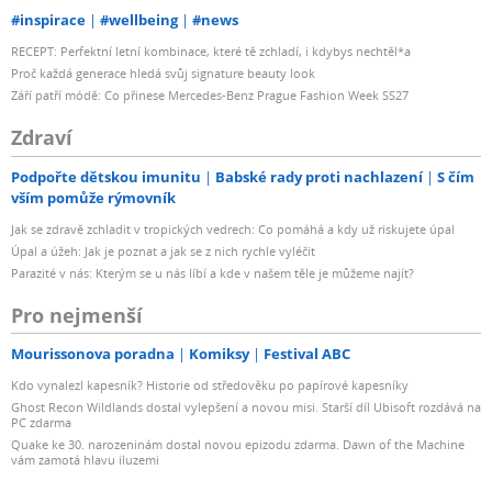
#inspirace
#wellbeing
#news
RECEPT: Perfektní letní kombinace, které tě zchladí, i kdybys nechtěl*a
Proč každá generace hledá svůj signature beauty look
Září patří módě: Co přinese Mercedes-Benz Prague Fashion Week SS27
Zdraví
Podpořte dětskou imunitu
Babské rady proti nachlazení
S čím
vším pomůže rýmovník
Jak se zdravě zchladit v tropických vedrech: Co pomáhá a kdy už riskujete úpal
Úpal a úžeh: Jak je poznat a jak se z nich rychle vyléčit
Parazité v nás: Kterým se u nás líbí a kde v našem těle je můžeme najít?
Pro nejmenší
Mourissonova poradna
Komiksy
Festival ABC
Kdo vynalezl kapesník? Historie od středověku po papírové kapesníky
Ghost Recon Wildlands dostal vylepšení a novou misi. Starší díl Ubisoft rozdává na
PC zdarma
Quake ke 30. narozeninám dostal novou epizodu zdarma. Dawn of the Machine
vám zamotá hlavu iluzemi