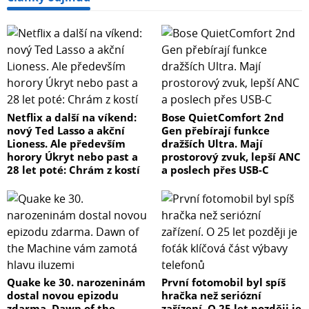
Netflix a další na víkend:
Bose QuietComfort 2nd
nový Ted Lasso a akční
Gen přebírají funkce
Lioness. Ale především
dražších Ultra. Mají
horory Úkryt nebo past a
prostorový zvuk, lepší ANC
28 let poté: Chrám z kostí
a poslech přes USB-C
Quake ke 30. narozeninám
První fotomobil byl spíš
dostal novou epizodu
hračka než seriózní
zdarma. Dawn of the
zařízení. O 25 let později je