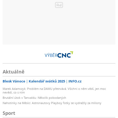
VÝBĚR
Aktuálně
Blesk Vánoce
Kalendář svátků 2025
INFO.cz
Marek Adamczyk: Problém na DAMU přetrvává. Všichni o něm vědí, jen moc
nevědí, co s ním
Brutální útok v Tanvaldu: Několik pobodaných
Nahotinky na Měsíci: Astronautovy Playboy fotky se vydražily za miliony
Sport