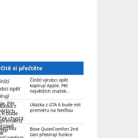
čitě si přečtěte
Čínští výrobci opět
kopírují Apple. Pět
největších značek...
Ukázka z GTA 6 bude mít
premiéru na Netflixu
Bose QuietComfort 2nd
Gen přebírají funkce