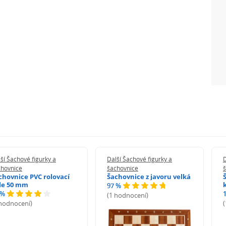
ší Šachové figurky a
Další Šachové figurky a
D
chovnice
šachovnice
chovnice PVC rolovací
Šachovnice z javoru velká
le 50 mm
97 %
 %
(1 hodnocení)
 hodnocení)