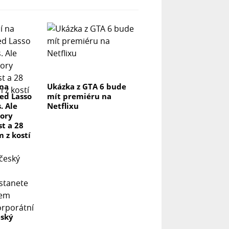
 na
Ukázka z GTA 6 bude
ed Lasso
mít premiéru na
. Ale
Netflixu
ory
t a 28
m z kostí
eský