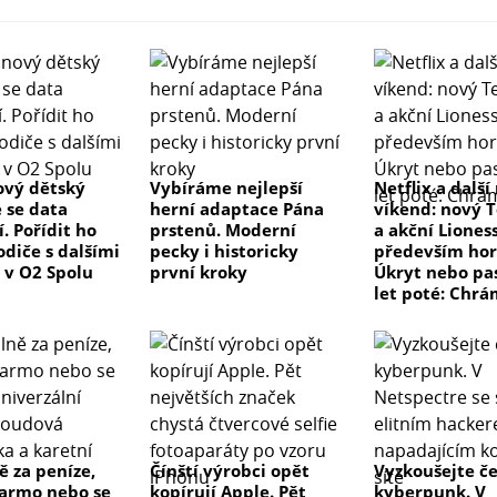
ový dětský
Vybíráme nejlepší
Netflix a další
e se data
herní adaptace Pána
víkend: nový T
. Pořídit ho
prstenů. Moderní
a akční Lioness
diče s dalšími
pecky i historicky
především hor
 v O2 Spolu
první kroky
Úkryt nebo pas
let poté: Chrá
 za peníze,
Čínští výrobci opět
Vyzkoušejte č
armo nebo se
kopírují Apple. Pět
kyberpunk. V