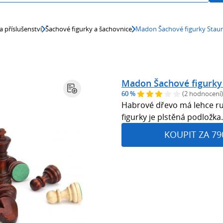
a příslušenství
Šachové figurky a šachovnice
Madon Šachové figurky Staun
Madon Šachové figurky 
60 %
(2 hodnocení)
Habrové dřevo má lehce ru
figurky je plstěná podložka
KOUPIT ZA 79