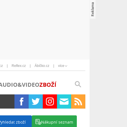
cz
Reflex.cz
Ábíčko.cz
více
AUDIO&VIDEO
ZBOŽÍ
Vyhledat zboží
Nákupní seznam