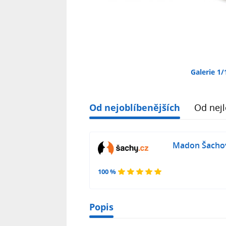
Galerie 1/
Od nejoblíbenějších
Od nejl
Madon Šachové
100 %
Popis