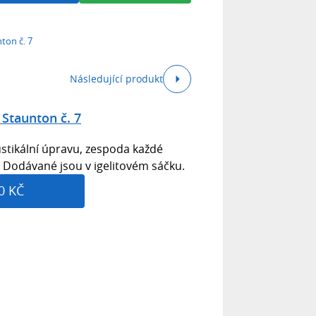
ton č. 7
Následující produkt
Staunton č. 7
stikální úpravu, zespoda každé
. Dodávané jsou v igelitovém sáčku.
0 KČ