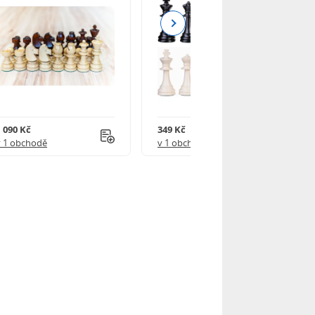
Next
1 090 Kč
349 Kč
v 1 obchodě
v 1 obchodě