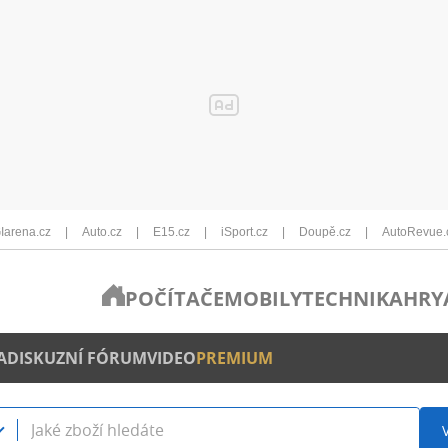
Iarena.cz
Auto.cz
E15.cz
iSport.cz
Doupě.cz
AutoRevue.
POČÍTAČE
MOBILY
TECHNIKA
HRY
A
DISKUZNÍ FÓRUM
VIDEO
PREMIUM