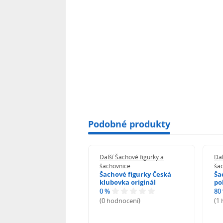
Podobné produkty
 Šachové figurky a
Další Šachové figurky a
Dal
ovnice
šachovnice
ša
ička na figurky
Šachové figurky Česká
Ša
ge
klubovka originál
po
0 %
80
odnocení)
(0 hodnocení)
(1