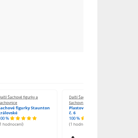
alší Šachové figurky a
Další Šachové figurky a
šachovnice
šachovnice
Šachové figurky Staunton
Plastové figurky Staunton
královské
č. 6
100 %
100 %
(1 hodnocení)
(1 hodnocení)