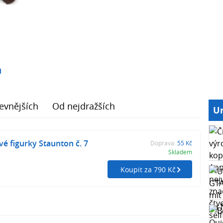
1
evnějších
Od nejdražších
Ur
 figurky Staunton č. 7
Doprava:
55 Kč
Skladem
Koupit za 790 Kč