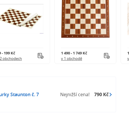
 - 199 Kč
1 490 - 1 749 Kč
 2 obchodech
v 1 obchodě
rky Staunton č. 7
Nejnižší cena!
790 Kč