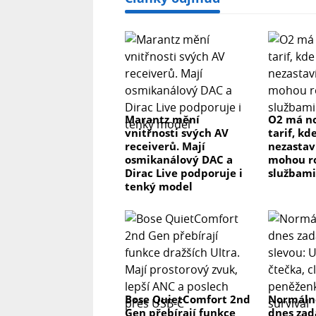
Marantz mění
O2 má n
vnitřnosti svých AV
tarif, kd
receiverů. Mají
nezastaví
osmikanálový DAC a
mohou ro
Dirac Live podporuje i
službami
tenký model
Bose QuietComfort 2nd
Normálně
Gen přebírají funkce
dnes zad