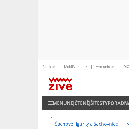
Blesk.cz
MobilMania.cz
AVmania.cz
DIG
MENU
NEJČTENĚJŠÍ
TESTY
PORADN
Šachové figurky a šachovnice