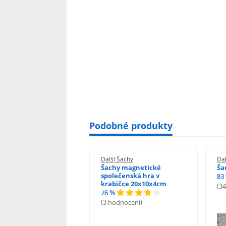
Podobné produkty
 Šachy
Další Šachy
Dal
y Minecraft -
Šachy magnetické
Ša
nové vs. Monstra
společenská hra v
83
krabičce 20x10x4cm
(3
76 %
odnocení)
(3 hodnocení)