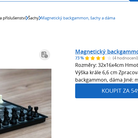
a příslušenství
Šachy
Magnetický backgammon, šachy a dáma
Magnetický backgammo
73 %
(4 hodnocení)
Rozměry: 32x16x4cm Hmotno
Výška krále 6,6 cm Zpracov
backgammon, dáma Jiné: m
KOUPIT ZA 54