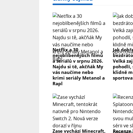
Netflix a 30
Jak dobř
nejoblíbenějších filmů
bezdráto
a seriálů v srpnu 2026.
Velká zaj
Najdu si tě, akčňák My
pohodlí,
vás naučíme nebo
klidně m
krimi seriály Metanol a
sportova
Rapl
Zase vychází Minecraft,
Recenze 