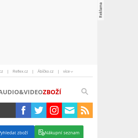
cz
Reflex.cz
Ábíčko.cz
více
AUDIO&VIDEO
ZBOŽÍ
Vyhledat zboží
Nákupní seznam