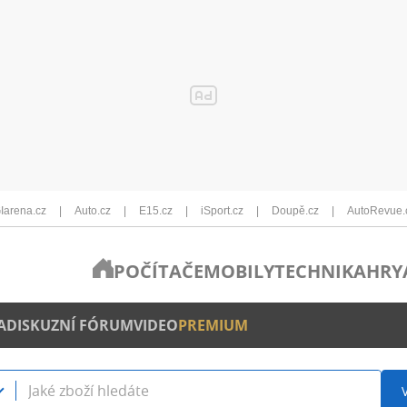
Iarena.cz
Auto.cz
E15.cz
iSport.cz
Doupě.cz
AutoRevue.
POČÍTAČE
MOBILY
TECHNIKA
HRY
A
DISKUZNÍ FÓRUM
VIDEO
PREMIUM