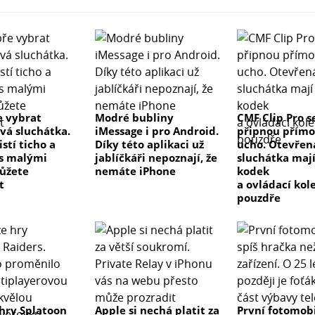
e vybrat
Modré bubliny
CMF Clip Pro s
vá sluchátka.
iMessage i pro Android.
připnou přímo
istí ticho a
Díky této aplikaci už
ucho. Otevřen
 s malými
jablíčkáři nepoznají, že
sluchátka maj
ůžete
nemáte iPhone
kodek
t
a ovládací kol
pouzdře
hry Splatoon
Apple si nechá platit za
První fotomobi