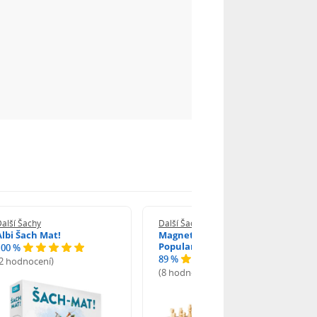
alší Šachy
Další Šachy
Albi Šach Mat!
Magnetické šachy
Popular
100 %
89 %
(2 hodnocení)
(8 hodnocení)