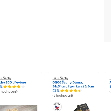
ší Šachy
Další Šachy
D
chy ECO dřevěné
00906 Šachy-Dáma,
34x34cm, figurka až 5,5cm
 %
93 %
4 hodnocení)
(5 hodnocení)