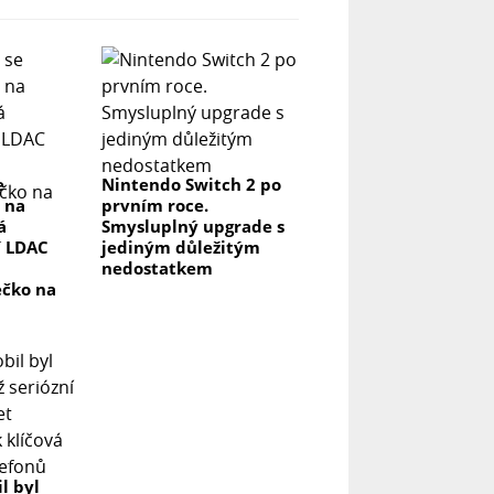
e
Nintendo Switch 2 po
 na
prvním roce.
á
Smysluplný upgrade s
í LDAC
jediným důležitým
nedostatkem
ečko na
l byl