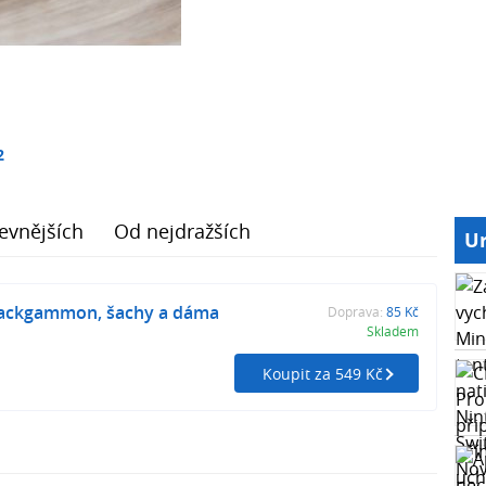
2
evnějších
Od nejdražších
Ur
ackgammon, šachy a dáma
Doprava:
85 Kč
Skladem
Koupit za 549 Kč