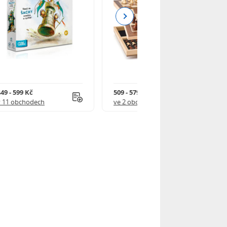
Next
49 - 599 Kč
509 - 579 Kč
v 11 obchodech
ve 2 obchodech