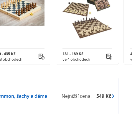
 - 435 Kč
131 - 189 Kč
4
18 obchodech
ve 4 obchodech
ammon, šachy a dáma
Nejnižší cena!
549 Kč