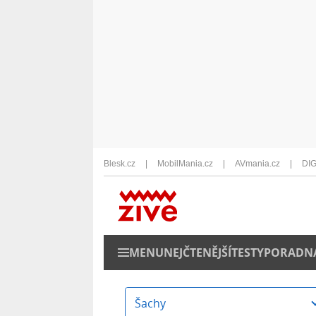
Blesk.cz
MobilMania.cz
AVmania.cz
DIG
MENU
NEJČTENĚJŠÍ
TESTY
PORADN
Šachy