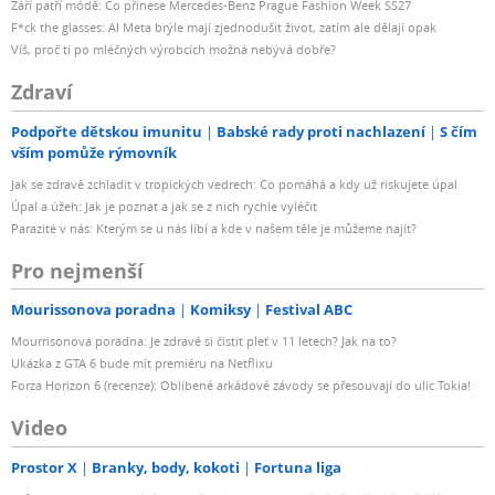
Září patří módě: Co přinese Mercedes-Benz Prague Fashion Week SS27
F*ck the glasses: AI Meta brýle mají zjednodušit život, zatím ale dělají opak
Víš, proč ti po mléčných výrobcích možná nebývá dobře?
Zdraví
Podpořte dětskou imunitu
Babské rady proti nachlazení
S čím
vším pomůže rýmovník
Jak se zdravě zchladit v tropických vedrech: Co pomáhá a kdy už riskujete úpal
Úpal a úžeh: Jak je poznat a jak se z nich rychle vyléčit
Parazité v nás: Kterým se u nás líbí a kde v našem těle je můžeme najít?
Pro nejmenší
Mourissonova poradna
Komiksy
Festival ABC
Mourrisonova poradna: Je zdravé si čistit pleť v 11 letech? Jak na to?
Ukázka z GTA 6 bude mít premiéru na Netflixu
Forza Horizon 6 (recenze): Oblíbené arkádové závody se přesouvají do ulic Tokia!
Video
Prostor X
Branky, body, kokoti
Fortuna liga