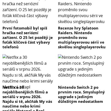
První fotomobil byl spíš
Recenze hry Splatoon
hračka než seriózní
Raiders. Nintendo
zařízení. O 25 let později je
proměnilo svou
foťák klíčová část výbavy
multiplayerovou sérii ve
telefonů
skvělou singleplayerovku
Netflix a 30
Nintendo Switch 2 po
nejoblíbenějších filmů a
prvním roce. Smysluplný
seriálů v srpnu 2026.
upgrade s jediným
Najdu si tě, akčňák My vás
důležitým nedostatkem
naučíme nebo krimi
seriály Metanol a Rapl