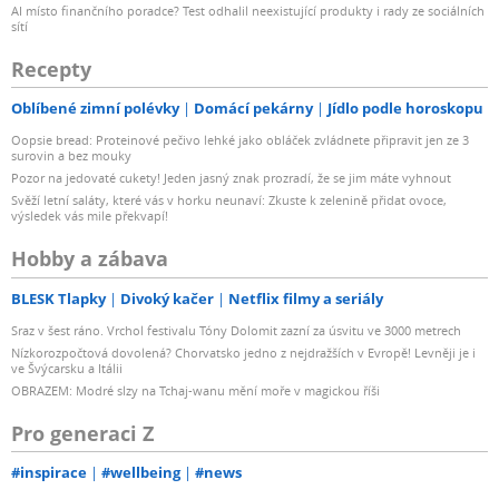
AI místo finančního poradce? Test odhalil neexistující produkty i rady ze sociálních
sítí
Recepty
Oblíbené zimní polévky
Domácí pekárny
Jídlo podle horoskopu
Oopsie bread: Proteinové pečivo lehké jako obláček zvládnete připravit jen ze 3
surovin a bez mouky
Pozor na jedovaté cukety! Jeden jasný znak prozradí, že se jim máte vyhnout
Svěží letní saláty, které vás v horku neunaví: Zkuste k zelenině přidat ovoce,
výsledek vás mile překvapí!
Hobby a zábava
BLESK Tlapky
Divoký kačer
Netflix filmy a seriály
Sraz v šest ráno. Vrchol festivalu Tóny Dolomit zazní za úsvitu ve 3000 metrech
Nízkorozpočtová dovolená? Chorvatsko jedno z nejdražších v Evropě! Levněji je i
ve Švýcarsku a Itálii
OBRAZEM: Modré slzy na Tchaj-wanu mění moře v magickou říši
Pro generaci Z
#inspirace
#wellbeing
#news