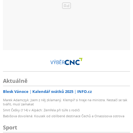
VÝBĚR
Aktuálně
Blesk Vánoce
Kalendář svátků 2025
INFO.cz
Marek Adamczyk: Jsem z něj zklamaný. Klempíř si hraje na ministra. Nestačí se tak
tvářit, musí zamakat
Smrt Češky (†14) v Alpách: Zemřela při túře s rodiči
Babišova dovolená: Kousek od oblíbené destinace Čechů a Onassisova ostrova
Sport