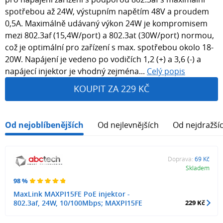
spotřebou až 24W, výstupním napětím 48V a proudem
0,5A. Maximálně udávaný výkon 24W je kompromisem
mezi 802.3af (15,4W/port) a 802.3at (30W/port) normou,
což je optimální pro zařízení s max. spotřebou okolo 18-
20W. Napájení je vedeno po vodičích 1,2 (+) a 3,6 (-) a
napájecí injektor je vhodný zejména...
Celý popis
KOUPIT ZA 229 KČ
Od nejoblíbenějších
Od nejlevnějších
Od nejdražší
Doprava:
69 Kč
Skladem
98 %
MaxLink MAXPI15FE PoE injektor -
802.3af, 24W, 10/100Mbps; MAXPI15FE
229 Kč