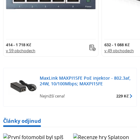
414 - 1 718 Kč
632 - 1 088 Kč
v 59 obchodech
v 49 obchodech
MaxLink MAXPI15FE PoE injektor - 802.3af,
24W, 10/100Mbps; MAXPI15FE
Nejnižší cena!
229 Kč
Články odjinud