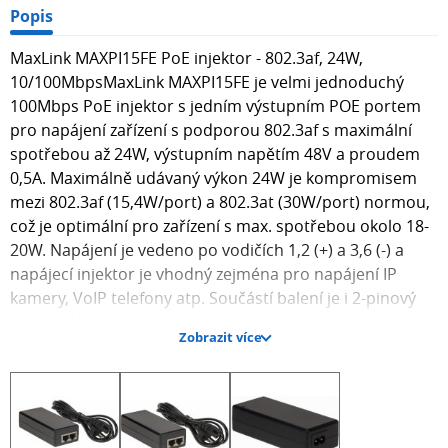
Popis
MaxLink MAXPI15FE PoE injektor - 802.3af, 24W,
10/100MbpsMaxLink MAXPI15FE je velmi jednoduchý
100Mbps PoE injektor s jedním výstupním POE portem
pro napájení zařízení s podporou 802.3af s maximální
spotřebou až 24W, výstupním napětím 48V a proudem
0,5A. Maximálně udávaný výkon 24W je kompromisem
mezi 802.3af (15,4W/port) a 802.3at (30W/port) normou,
což je optimální pro zařízení s max. spotřebou okolo 18-
20W. Napájení je vedeno po vodičích 1,2 (+) a 3,6 (-) a
napájecí injektor je vhodný zejména pro napájení IP
kamery, VoIP telefony atp. Součástí balení je i 2-pinový
napájecí kabel.
Zobrazit více