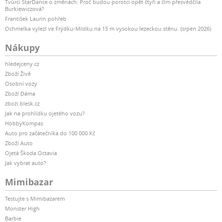
Tvůrci StarDance o změnách: Proč budou porotci opět čtyři a čím přesvědčila
Burkiewiczová?
František Laurin pohřeb
Ochmelka vylezl ve Frýdku-Místku na 15 m vysokou lezeckou stěnu. (srpen 2026)
Nákupy
hledejceny.cz
Zboží Živě
Osobní vozy
Zboží Dáma
zbozi.blesk.cz
Jak na prohlídku ojetého vozu?
HobbyKompas
Auto pro začátečníka do 100 000 Kč
Zboží Auto
Ojetá Škoda Octavia
Jak vybrat auto?
Mimibazar
Testujte s Mimibazarem
Monster High
Barbie