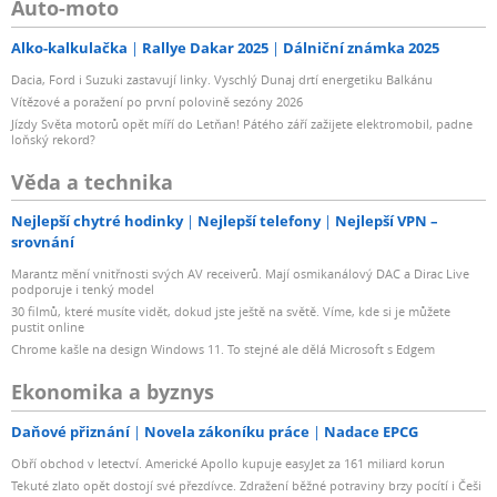
Auto-moto
Alko-kalkulačka
Rallye Dakar 2025
Dálniční známka 2025
Dacia, Ford i Suzuki zastavují linky. Vyschlý Dunaj drtí energetiku Balkánu
Vítězové a poražení po první polovině sezóny 2026
Jízdy Světa motorů opět míří do Letňan! Pátého září zažijete elektromobil, padne
loňský rekord?
Věda a technika
Nejlepší chytré hodinky
Nejlepší telefony
Nejlepší VPN –
srovnání
Marantz mění vnitřnosti svých AV receiverů. Mají osmikanálový DAC a Dirac Live
podporuje i tenký model
30 filmů, které musíte vidět, dokud jste ještě na světě. Víme, kde si je můžete
pustit online
Chrome kašle na design Windows 11. To stejné ale dělá Microsoft s Edgem
Ekonomika a byznys
Daňové přiznání
Novela zákoníku práce
Nadace EPCG
Obří obchod v letectví. Americké Apollo kupuje easyJet za 161 miliard korun
Tekuté zlato opět dostojí své přezdívce. Zdražení běžné potraviny brzy pocítí i Češi