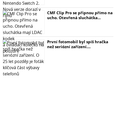
CMF Clip Pro se připnou přímo na
ucho. Otevřená sluchátka...
První fotomobil byl spíš hračka
než seriózní zařízení....