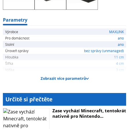
Parametry
Výrobce
MAXLINK
Pro domácnost
ano
Stolní
ano
Úroveň správy
bez správy (unmanaged)
Hloubka
11 cm
Šířka
4 cm
Výška
3 cm
Zobrazit více parametrů
Určitě si přečtěte
Zase vychází Minecraft, tentokrát
nativně pro Nintendo...