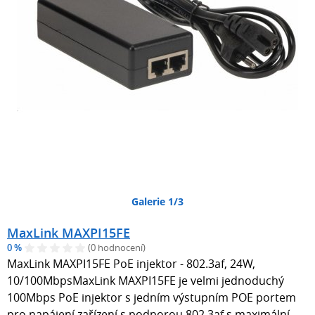
Galerie 1/3
MaxLink MAXPI15FE
0 %
(0 hodnocení)
MaxLink MAXPI15FE PoE injektor - 802.3af, 24W,
10/100MbpsMaxLink MAXPI15FE je velmi jednoduchý
100Mbps PoE injektor s jedním výstupním POE portem
pro napájení zařízení s podporou 802.3af s maximální