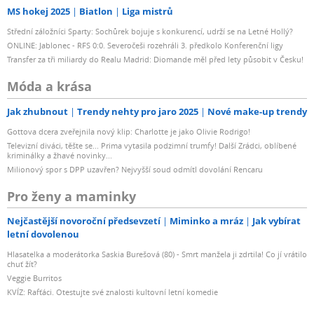
MS hokej 2025
Biatlon
Liga mistrů
Střední záložníci Sparty: Sochůrek bojuje s konkurencí, udrží se na Letné Hollý?
ONLINE: Jablonec - RFS 0:0. Severočeši rozehráli 3. předkolo Konferenční ligy
Transfer za tři miliardy do Realu Madrid: Diomande měl před lety působit v Česku!
Móda a krása
Jak zhubnout
Trendy nehty pro jaro 2025
Nové make-up trendy
Gottova dcera zveřejnila nový klip: Charlotte je jako Olivie Rodrigo!
Televizní diváci, těšte se... Prima vytasila podzimní trumfy! Další Zrádci, oblíbené
kriminálky a žhavé novinky...
Milionový spor s DPP uzavřen? Nejvyšší soud odmítl dovolání Rencaru
Pro ženy a maminky
Nejčastější novoroční předsevzetí
Miminko a mráz
Jak vybírat
letní dovolenou
Hlasatelka a moderátorka Saskia Burešová (80) - Smrt manžela ji zdrtila! Co jí vrátilo
chuť žít?
Veggie Burritos
KVÍZ: Rafťáci. Otestujte své znalosti kultovní letní komedie