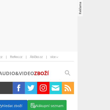
cz
Reflex.cz
Ábíčko.cz
více
AUDIO&VIDEO
ZBOŽÍ
Vyhledat zboží
Nákupní seznam