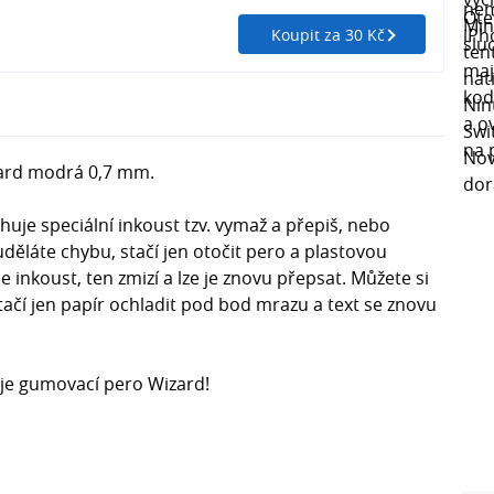
Koupit za 30 Kč
zard modrá 0,7 mm.
uje speciální inkoust tzv. vymaž a přepiš, nebo
děláte chybu, stačí jen otočit pero a plastovou
e inkoust, ten zmizí a lze je znovu přepsat. Můžete si
tačí jen papír ochladit pod bod mrazu a text se znovu
uje gumovací pero Wizard!