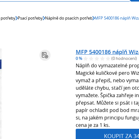
 potřeby
Psací potřeby
Náplně do psacích potřeb
MFP 5400186 náplň Wiz
MFP 5400186 náplň Wiz
0 %
(0 hodnocení)
Náplň do vymazatelné pro
Magické kuličkové pero Wiz
vymaž a přepiš, nebo vyma
uděláte chybu, stačí jen ot
vymažete. Špička zahřeje in
přepsat. Můžete si psát i t
papír ochladit pod bod mra
si, na jakém principu fun
cena je za 1 ks.
KOUPIT ZA 3