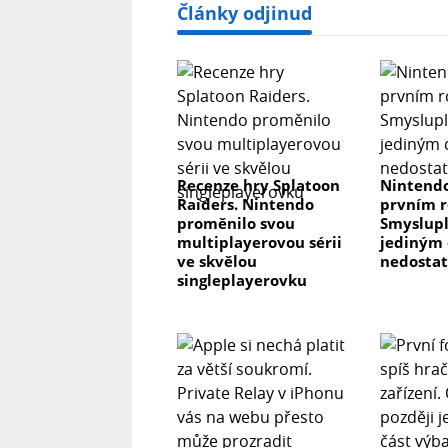
Články odjinud
Recenze hry Splatoon
Nintendo
Raiders. Nintendo
prvním r
proměnilo svou
Smyslupl
multiplayerovou sérii
jediným 
ve skvělou
nedosta
singleplayerovku