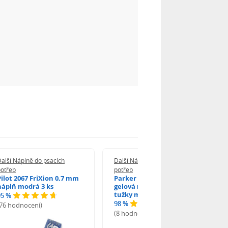
alší Náplně do psacích
Další Náplně do psacích
potřeb
potřeb
Pilot 2067 FriXion 0,7 mm
Parker 1502/0250346
náplň modrá 3 ks
gelová náplň do kuličkové
tužky modrá
95 %
98 %
(76 hodnocení)
(8 hodnocení)