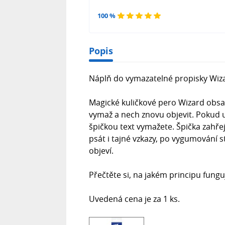
100 %
Popis
Náplň do vymazatelné propisky Wi
Magické kuličkové pero Wizard obsah
vymaž a nech znovu objevit. Pokud u
špičkou text vymažete. Špička zahřej
psát i tajné vzkazy, po vygumování s
objeví.
Přečtěte si, na jakém principu fung
Uvedená cena je za 1 ks.