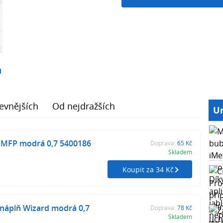
1
evnějších
Od nejdražších
Ur
 MFP modrá 0,7 5400186
Doprava:
65 Kč
Skladem
Koupit za 34 Kč
náplň Wizard modrá 0,7
Doprava:
78 Kč
Skladem