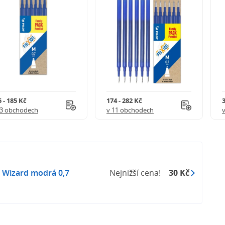
 - 185 Kč
174 - 282 Kč
3
 3 obchodech
v 11 obchodech
 Wizard modrá 0,7
Nejnižší cena!
30 Kč