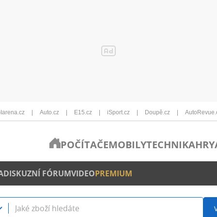
Iarena.cz
Auto.cz
E15.cz
iSport.cz
Doupě.cz
AutoRevue.
POČÍTAČE
MOBILY
TECHNIKA
HRY
A
DISKUZNÍ FÓRUM
VIDEO
PREMIUM