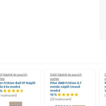
ší Náplně do psacích
Další Náplně do psacích
D
třeb
potřeb
lot FriXion Ball 07 Náplň
Pilot 2068 FriXion 0,7
da 6 ks modrá
mm6x náplň tmavě
modrá
 %
98 %
6 hodnocení)
(22 hodnocení)