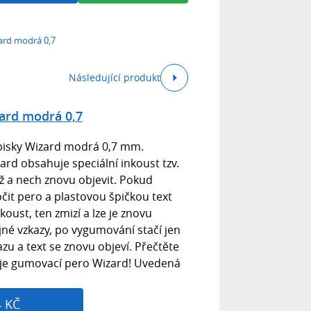
ard modrá 0,7
Následující produkt
ard modrá 0,7
pisky Wizard modrá 0,7 mm.
ard obsahuje speciální inkoust tzv.
ž a nech znovu objevit. Pokud
očit pero a plastovou špičkou text
koust, ten zmizí a lze je znovu
ajné vzkazy, po vygumování stačí jen
zu a text se znovu objeví. Přečtěte
guje gumovací pero Wizard! Uvedená
4 KČ