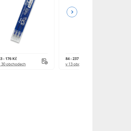
Next
3 - 176 Kč
84 - 237 Kč
v 30 obchodech
v 13 obchodech