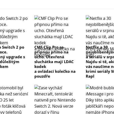
 Switch 2 po
CMF Clip Pro se
Netflix a 30
oce.
připnou přímo na
nejoblíbenější
ný upgrade s
ucho. Otevřená
a seriálů v sr
důležitým
sluchátka mají LDAC
Najdu si tě, a
tkem
kodek
vás naučíme 
a ovládací kolečko na
krimi seriály 
pouzdře
Rapl