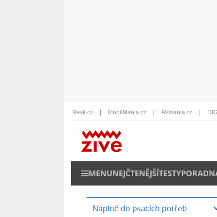
Blesk.cz
MobilMania.cz
AVmania.cz
DIG
MENU
NEJČTENĚJŠÍ
TESTY
PORADN
Náplně do psacích potřeb