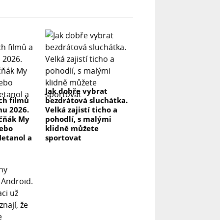
Jak dobře vybrat
ch filmů
bezdrátová sluchátka.
pnu 2026.
Velká zajistí ticho a
kčňák My
pohodlí, s malými
nebo
klidně můžete
Metanol a
sportovat