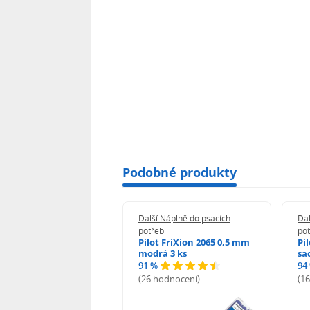
Podobné produkty
 Náplně do psacích
Další Náplně do psacích
Dal
eb
potřeb
po
i-noor Tuhy do
Pilot FriXion 2065 0,5 mm
Pi
rotužky HB 0,5 mm
modrá 3 ks
sa
91 %
94
%
(26 hodnocení)
(1
odnocení)