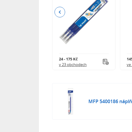
Previous
8 Kč
24 - 175 Kč
145
 obchodech
v 23 obchodech
ve
MFP 5400186 náplň