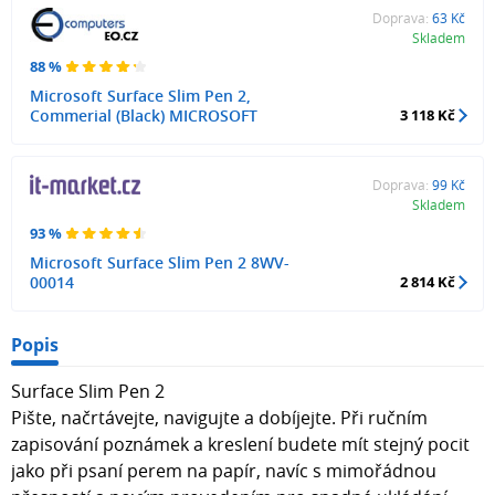
Doprava:
63 Kč
Skladem
88 %
Microsoft Surface Slim Pen 2,
Commerial (Black) MICROSOFT
3 118 Kč
Doprava:
99 Kč
Skladem
93 %
Microsoft Surface Slim Pen 2 8WV-
00014
2 814 Kč
Popis
Surface Slim Pen 2
Pište, načrtávejte, navigujte a dobíjejte. Při ručním
zapisování poznámek a kreslení budete mít stejný pocit
jako při psaní perem na papír, navíc s mimořádnou