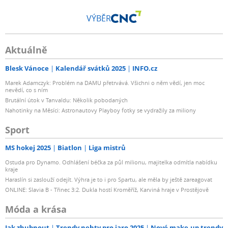
VÝBĚR
Aktuálně
Blesk Vánoce
Kalendář svátků 2025
INFO.cz
Marek Adamczyk: Problém na DAMU přetrvává. Všichni o něm vědí, jen moc
nevědí, co s ním
Brutální útok v Tanvaldu: Několik pobodaných
Nahotinky na Měsíci: Astronautovy Playboy fotky se vydražily za miliony
Sport
MS hokej 2025
Biatlon
Liga mistrů
Ostuda pro Dynamo. Odhlášení béčka za půl milionu, majitelka odmítla nabídku
kraje
Haraslín si zaslouží odejít. Výhra je to i pro Spartu, ale měla by ještě zareagovat
ONLINE: Slavia B - Třinec 3:2. Dukla hostí Kroměříž, Karviná hraje v Prostějově
Móda a krása
Jak zhubnout
Trendy nehty pro jaro 2025
Nové make-up trendy