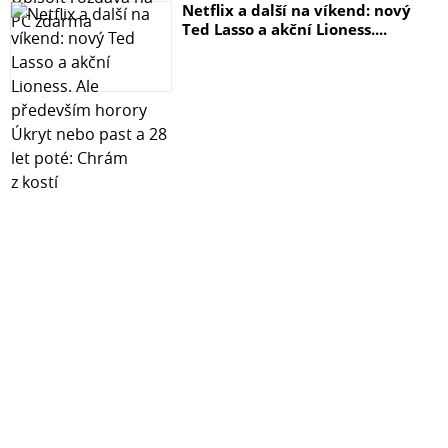
Netflix a další na víkend: nový
*4,096 úrovní tlaku
Ted Lasso a akční Lioness....
*Nesilový rukopis
Rozměry a hmotnost:
*136,8 x 11,3 x 6,3 mm
*13 g
Baterie:
*Dobíjecí lithium-iontová baterie
*Až 15 hodin výdrže při běžném používání
Kapacity baterií:
*Jmenovitá kapacita baterie (Wh): 0,171
*Minimální kapacita baterie (WH): 0,164
Skladování a nabíjení: (vše se prodává samostatně!)
*Ukládání a nabíjení pera Surface Slim Pen 2 v klávesnici
Surface Pro Signature Keyboard, zařízení Surface Laptop