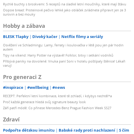
Rychlé buchty s broskvemi: 5 receptů na sladké letní moučníky, které mají šťávu
Oopsie bread: Proteinové pečivo lehké jako obláček zvládnete připravit jen ze 3
surovin a bez mouky
Hobby a zábava
BLESK Tlapky
Divoký kačer
Netflix filmy a seriály
Osvěžení ve Schladmingu: Lamy, ferraty i koulovačka v létě jsou jen pár hodin
autem
Tipy na víkend: Harry Potter na výstavě! Folklor, bitvy i setkání vodníků
Přibývá paniky na dovolené: Vnuka paní Soni v hotelu poštípaly štěnice! Lékaři
varují
Pro generaci Z
#inspirace
#wellbeing
#news
RECEPT: Perfektní letní kombinace, které tě zchladí, i kdybys nechtěl*a
Proč každá generace hledá svůj signature beauty look
Září patří módě: Co přinese Mercedes-Benz Prague Fashion Week SS27
Zdraví
Podpořte dětskou imunitu
Babské rady proti nachlazení
S čím