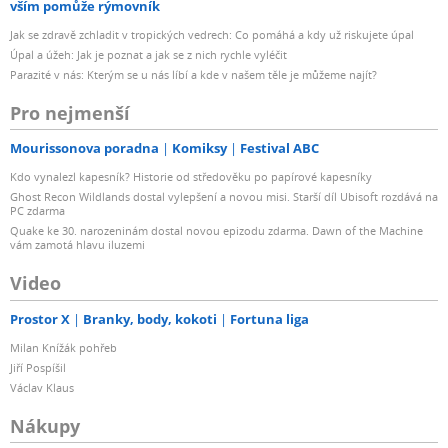
vším pomůže rýmovník
Jak se zdravě zchladit v tropických vedrech: Co pomáhá a kdy už riskujete úpal
Úpal a úžeh: Jak je poznat a jak se z nich rychle vyléčit
Parazité v nás: Kterým se u nás líbí a kde v našem těle je můžeme najít?
Pro nejmenší
Mourissonova poradna
Komiksy
Festival ABC
Kdo vynalezl kapesník? Historie od středověku po papírové kapesníky
Ghost Recon Wildlands dostal vylepšení a novou misi. Starší díl Ubisoft rozdává na
PC zdarma
Quake ke 30. narozeninám dostal novou epizodu zdarma. Dawn of the Machine
vám zamotá hlavu iluzemi
Video
Prostor X
Branky, body, kokoti
Fortuna liga
Milan Knížák pohřeb
Jiří Pospíšil
Václav Klaus
Nákupy