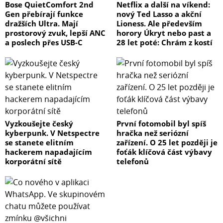
Bose QuietComfort 2nd
Netflix a další na víkend:
Gen přebírají funkce
nový Ted Lasso a akční
dražších Ultra. Mají
Lioness. Ale především
prostorový zvuk, lepší ANC
horory Úkryt nebo past a
a poslech přes USB-C
28 let poté: Chrám z kostí
Vyzkoušejte český
První fotomobil byl spíš
kyberpunk. V Netspectre
hračka než seriózní
se stanete elitním
zařízení. O 25 let později je
hackerem napadajícím
foťák klíčová část výbavy
korporátní sítě
telefonů