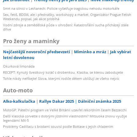
Smrt na silnici v Letňanech: Policie vyšetřuje tragickou nehodu motorkáře
Sex, fetiš, BDSM, ale i přednášky, workshopy a market. Organizátor Prague Fetish
Weekendu popsal, jak akce probíhá
Vodní zdroje a zemědělská půda v ohrožení: Katastrofální sucha přicházejí stále
dříve
Pro ženy a maminky
Nejčastější novoroční předsevzetí
Miminko a mráz
Jak vybírat
letní dovolenou
Okurková limonáda
RECEPT: Kynutý švestkový koláč s drobenkou. Klasika, se kterou zabodujete
Tohle nikdy neříkejte! Slova, kterými rodiče dětem ubližují ze všeho nejvíc
Auto-moto
Alko-kalkulačka
Rallye Dakar 2025
Dálniční známka 2025
MotoGP: Páteční program ve Velké Británii uzavřel rekordním časem Bezzecchi
Další klasická corvette s dobrými jízdními vlastnostmi? Mitsuoka znovu využije
legendární MX-5
Problémy Cadillacu s brzdami souvisí podle Bottase s jejich chlazením