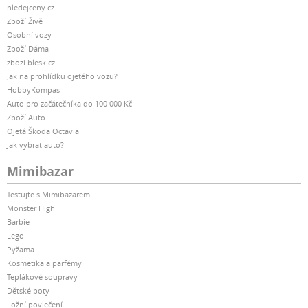
hledejceny.cz
Zboží Živě
Osobní vozy
Zboží Dáma
zbozi.blesk.cz
Jak na prohlídku ojetého vozu?
HobbyKompas
Auto pro začátečníka do 100 000 Kč
Zboží Auto
Ojetá Škoda Octavia
Jak vybrat auto?
Mimibazar
Testujte s Mimibazarem
Monster High
Barbie
Lego
Pyžama
Kosmetika a parfémy
Teplákové soupravy
Dětské boty
Ložní povlečení