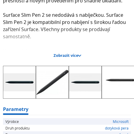
přesností a novým provedením pro snadné ukládání.
Surface Slim Pen 2 se nedodává s nabíječkou. Surface
Slim Pen 2 je kompatibilní pro nabíjení s širokou řadou
zařízení Surface. Všechny produkty se prodávají
samostatně.
Kompatibilita:
Zobrazit více
*Surface Pro 3 - Surface Pro 11. edice
*Surface Pro 12"
*Surface Pro X
*Surface Duo, Surface Duo 2
*Surface Go, Go 2, Go 3, Go 4
*Surface Hub 2S
*Surface Laptop 1 - Surface Laptop 7. edice
*Surface Laptop 13"
Parametry
*Surface Studio 1, 2
Výrobce
Microsoft
*Surface Laptop Studio
Druh produktu
dotyková pera
*Surface Laptop Studio 2