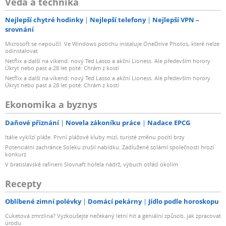
Věda a technika
Nejlepší chytré hodinky
Nejlepší telefony
Nejlepší VPN –
srovnání
Microsoft se nepoučil. Ve Windows potichu instaluje OneDrive Photos, které nelze
odinstalovat
Netflix a další na víkend: nový Ted Lasso a akční Lioness. Ale především horory
Úkryt nebo past a 28 let poté: Chrám z kostí
Netflix a další na víkend: nový Ted Lasso a akční Lioness. Ale především horory
Úkryt nebo past a 28 let poté: Chrám z kostí
Ekonomika a byznys
Daňové přiznání
Novela zákoníku práce
Nadace EPCG
Itálie vyklízí pláže. První plážové kluby mizí, turisté změnu pocítí brzy
Potenciální zachránce Soleku zrušil nabídku. Zadlužené solární společnosti hrozí
konkurz
V bratislavské rafinerii Slovnaft hořela nádrž, výbuch otřásl okolím
Recepty
Oblíbené zimní polévky
Domácí pekárny
Jídlo podle horoskopu
Cuketová zmrzlina? Vyzkoušejte nečekaný letní hit a geniální způsob, jak zpracovat
úrodu