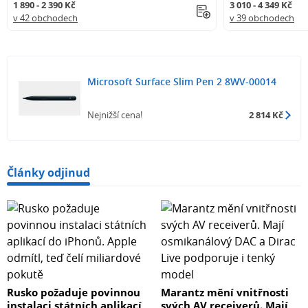
1 890 - 2 390 Kč
3 010 - 4 349 Kč
v 42 obchodech
v 39 obchodech
Microsoft Surface Slim Pen 2 8WV-00014
Nejnižší cena!
2 814 Kč
Články odjinud
Rusko požaduje povinnou
Marantz mění vnitřnosti
instalaci státních aplikací
svých AV receiverů. Mají