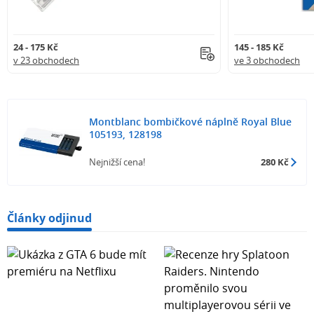
24 - 175 Kč
145 - 185 Kč
v 23 obchodech
ve 3 obchodech
Montblanc bombičkové náplně Royal Blue
105193, 128198
Nejnižší cena!
280 Kč
Články odjinud