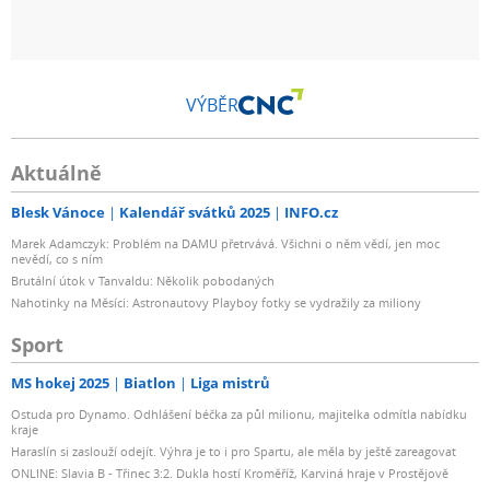
VÝBĚR
Aktuálně
Blesk Vánoce
Kalendář svátků 2025
INFO.cz
Marek Adamczyk: Problém na DAMU přetrvává. Všichni o něm vědí, jen moc
nevědí, co s ním
Brutální útok v Tanvaldu: Několik pobodaných
Nahotinky na Měsíci: Astronautovy Playboy fotky se vydražily za miliony
Sport
MS hokej 2025
Biatlon
Liga mistrů
Ostuda pro Dynamo. Odhlášení béčka za půl milionu, majitelka odmítla nabídku
kraje
Haraslín si zaslouží odejít. Výhra je to i pro Spartu, ale měla by ještě zareagovat
ONLINE: Slavia B - Třinec 3:2. Dukla hostí Kroměříž, Karviná hraje v Prostějově