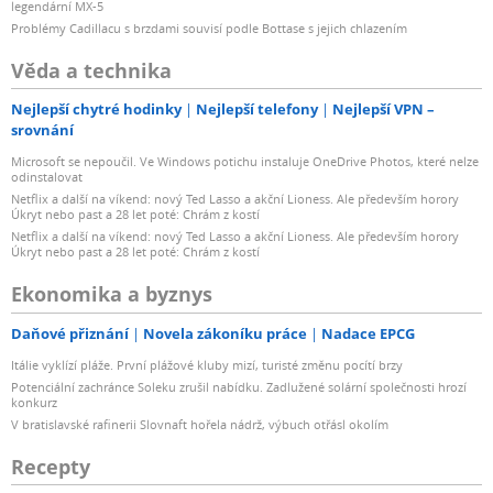
legendární MX-5
Problémy Cadillacu s brzdami souvisí podle Bottase s jejich chlazením
Věda a technika
Nejlepší chytré hodinky
Nejlepší telefony
Nejlepší VPN –
srovnání
Microsoft se nepoučil. Ve Windows potichu instaluje OneDrive Photos, které nelze
odinstalovat
Netflix a další na víkend: nový Ted Lasso a akční Lioness. Ale především horory
Úkryt nebo past a 28 let poté: Chrám z kostí
Netflix a další na víkend: nový Ted Lasso a akční Lioness. Ale především horory
Úkryt nebo past a 28 let poté: Chrám z kostí
Ekonomika a byznys
Daňové přiznání
Novela zákoníku práce
Nadace EPCG
Itálie vyklízí pláže. První plážové kluby mizí, turisté změnu pocítí brzy
Potenciální zachránce Soleku zrušil nabídku. Zadlužené solární společnosti hrozí
konkurz
V bratislavské rafinerii Slovnaft hořela nádrž, výbuch otřásl okolím
Recepty