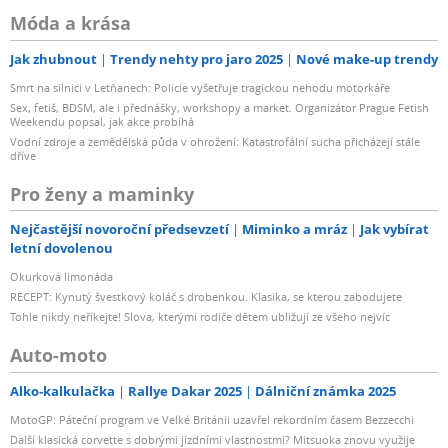
Móda a krása
Jak zhubnout
Trendy nehty pro jaro 2025
Nové make-up trendy
Smrt na silnici v Letňanech: Policie vyšetřuje tragickou nehodu motorkáře
Sex, fetiš, BDSM, ale i přednášky, workshopy a market. Organizátor Prague Fetish
Weekendu popsal, jak akce probíhá
Vodní zdroje a zemědělská půda v ohrožení: Katastrofální sucha přicházejí stále
dříve
Pro ženy a maminky
Nejčastější novoroční předsevzetí
Miminko a mráz
Jak vybírat
letní dovolenou
Okurková limonáda
RECEPT: Kynutý švestkový koláč s drobenkou. Klasika, se kterou zabodujete
Tohle nikdy neříkejte! Slova, kterými rodiče dětem ubližují ze všeho nejvíc
Auto-moto
Alko-kalkulačka
Rallye Dakar 2025
Dálniční známka 2025
MotoGP: Páteční program ve Velké Británii uzavřel rekordním časem Bezzecchi
Další klasická corvette s dobrými jízdními vlastnostmi? Mitsuoka znovu využije