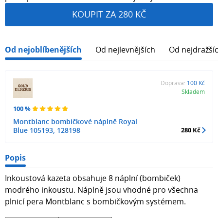
KOUPIT ZA 280 KČ
Od nejoblíbenějších
Od nejlevnějších
Od nejdražší
Doprava:
100 Kč
Skladem
100 %
Montblanc bombičkové náplně Royal
Blue 105193, 128198
280 Kč
Popis
Inkoustová kazeta obsahuje 8 náplní (bombiček)
modrého inkoustu. Náplně jsou vhodné pro všechna
plnicí pera Montblanc s bombičkovým systémem.