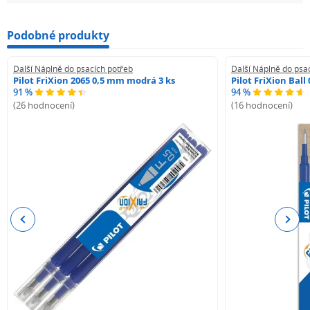
Podobné produkty
Další Náplně do psacích potřeb
Další Náplně do psa
Pilot FriXion 2065 0,5 mm modrá 3 ks
Pilot FriXion Bal
91 %
94 %
(26 hodnocení)
(16 hodnocení)
Previous
Next