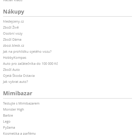
Nákupy
hledejceny.cz
Zboží Živě
Osobní vozy
Zboží Dáma
zbozi.blesk.cz
Jak na prohlídku ojetého vozu?
HobbyKompas
Auto pro začátečníka do 100 000 Kč
Zboží Auto
Ojetá Škoda Octavia
Jak vybrat auto?
Mimibazar
Testujte s Mimibazarem
Monster High
Barbie
Lego
Pyžama
Kosmetika a parfémy