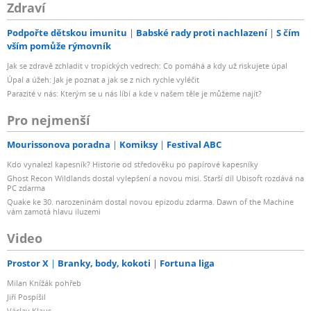
Zdraví
Podpořte dětskou imunitu
Babské rady proti nachlazení
S čím
vším pomůže rýmovník
Jak se zdravě zchladit v tropických vedrech: Co pomáhá a kdy už riskujete úpal
Úpal a úžeh: Jak je poznat a jak se z nich rychle vyléčit
Parazité v nás: Kterým se u nás líbí a kde v našem těle je můžeme najít?
Pro nejmenší
Mourissonova poradna
Komiksy
Festival ABC
Kdo vynalezl kapesník? Historie od středověku po papírové kapesníky
Ghost Recon Wildlands dostal vylepšení a novou misi. Starší díl Ubisoft rozdává na
PC zdarma
Quake ke 30. narozeninám dostal novou epizodu zdarma. Dawn of the Machine
vám zamotá hlavu iluzemi
Video
Prostor X
Branky, body, kokoti
Fortuna liga
Milan Knížák pohřeb
Jiří Pospíšil
Václav Klaus