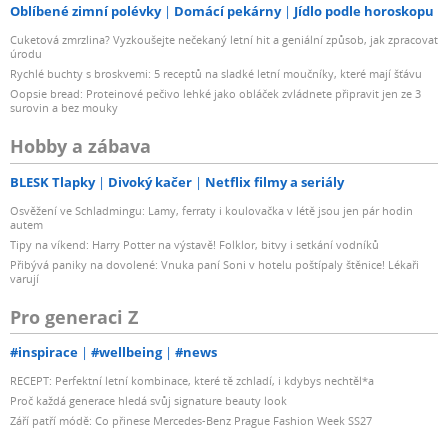
Oblíbené zimní polévky
Domácí pekárny
Jídlo podle horoskopu
Cuketová zmrzlina? Vyzkoušejte nečekaný letní hit a geniální způsob, jak zpracovat
úrodu
Rychlé buchty s broskvemi: 5 receptů na sladké letní moučníky, které mají šťávu
Oopsie bread: Proteinové pečivo lehké jako obláček zvládnete připravit jen ze 3
surovin a bez mouky
Hobby a zábava
BLESK Tlapky
Divoký kačer
Netflix filmy a seriály
Osvěžení ve Schladmingu: Lamy, ferraty i koulovačka v létě jsou jen pár hodin
autem
Tipy na víkend: Harry Potter na výstavě! Folklor, bitvy i setkání vodníků
Přibývá paniky na dovolené: Vnuka paní Soni v hotelu poštípaly štěnice! Lékaři
varují
Pro generaci Z
#inspirace
#wellbeing
#news
RECEPT: Perfektní letní kombinace, které tě zchladí, i kdybys nechtěl*a
Proč každá generace hledá svůj signature beauty look
Září patří módě: Co přinese Mercedes-Benz Prague Fashion Week SS27