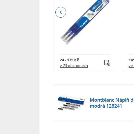
Previous
240 Kč
24 - 175 Kč
145
 obchodech
v 23 obchodech
ve
Montblanc Náplň do
modrá 128241