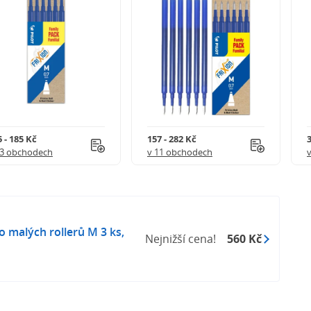
 - 185 Kč
157 - 282 Kč
3
 3 obchodech
v 11 obchodech
 malých rollerů M 3 ks,
Nejnižší cena!
560 Kč