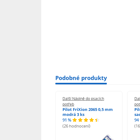
Podobné produkty
 Náplně do psacích
Další Náplně do psacích
Dal
eb
potřeb
po
t 2067 modrá 3 ks
Pilot FriXion 2065 0,5 mm
Pi
modrá 3 ks
sa
91 %
94
odnocení)
(26 hodnocení)
(1