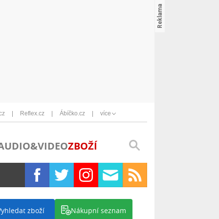
cz
Reflex.cz
Ábíčko.cz
více
AUDIO&VIDEO
ZBOŽÍ
Vyhledat zboží
Nákupní seznam