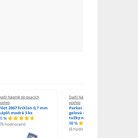
alší Náplně do psacích
Další Náplně do psacích
potřeb
potřeb
Pilot 2067 FriXion 0,7 mm
Parker 1502/0250346
náplň modrá 3 ks
gelová náplň do kuličkové
tužky modrá
95 %
98 %
(76 hodnocení)
(8 hodnocení)