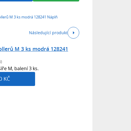
llerů M 3 ks modrá 128241 Náplň
Následující produkt
ollerů M 3 ks modrá 128241
í)
íře M, balení 3 ks.
0 KČ