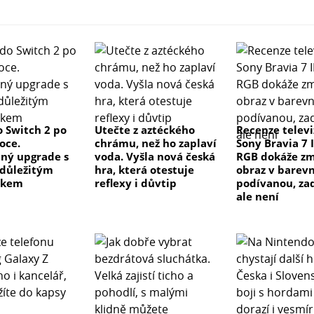
 Switch 2 po
Utečte z aztéckého
Recenze telev
oce.
chrámu, než ho zaplaví
Sony Bravia 7 I
ný upgrade s
voda. Vyšla nová česká
RGB dokáže z
důležitým
hra, která otestuje
obraz v barev
tkem
reflexy i důvtip
podívanou, za
ale není