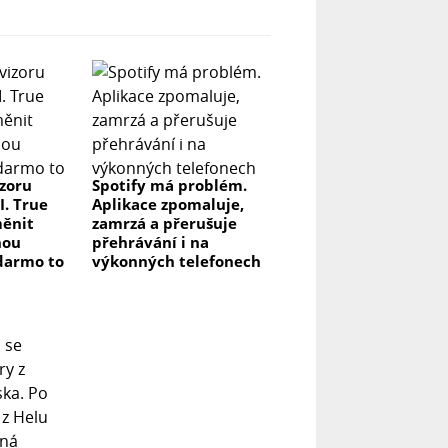
izoru
Spotify má problém.
I. True
Aplikace zpomaluje,
měnit
zamrzá a přerušuje
nou
přehrávání i na
darmo to
výkonných telefonech