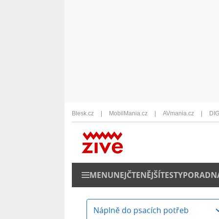
Blesk.cz
MobilMania.cz
AVmania.cz
DIG
MENU
NEJČTENĚJŠÍ
TESTY
PORADN
Náplně do psacích potřeb