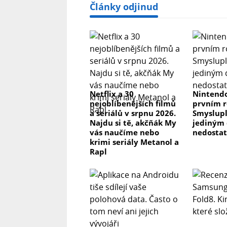
Články odjinud
Netflix a 30
Nintendo
nejoblíbenějších filmů
prvním r
a seriálů v srpnu 2026.
Smyslupl
Najdu si tě, akčňák My
jediným 
vás naučíme nebo
nedosta
krimi seriály Metanol a
Rapl