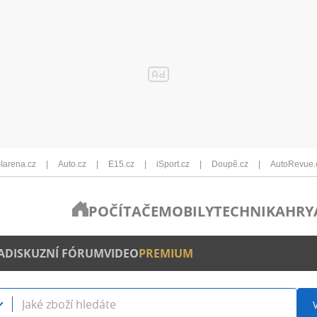
Iarena.cz
Auto.cz
E15.cz
iSport.cz
Doupě.cz
AutoRevue.
POČÍTAČE
MOBILY
TECHNIKA
HRY
A
DISKUZNÍ FÓRUM
VIDEO
PREMIUM