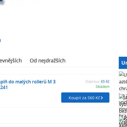
1
evnějších
Od nejdražších
Ur
plň do malých rollerů M 3
Doprava:
65 Kč
8241
Skladem
Koupit za 560 Kč