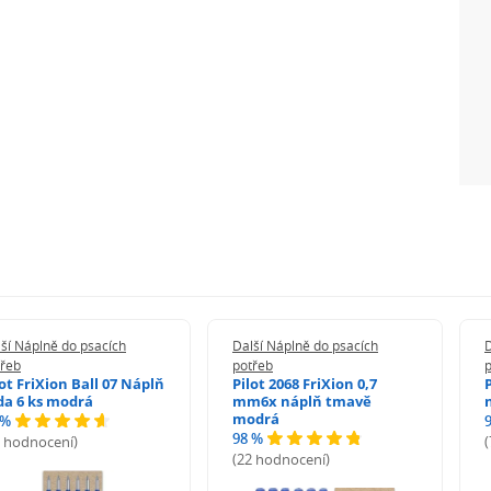
ší Náplně do psacích
Další Náplně do psacích
D
třeb
potřeb
lot FriXion Ball 07 Náplň
Pilot 2068 FriXion 0,7
da 6 ks modrá
mm6x náplň tmavě
modrá
 %
98 %
6 hodnocení)
(22 hodnocení)