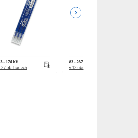
Next
3 - 176 Kč
83 - 237 Kč
v 27 obchodech
v 12 obchodech