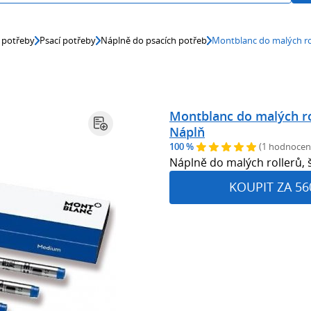
 potřeby
Psací potřeby
Náplně do psacích potřeb
Montblanc do malých ro
Montblanc do malých r
Náplň
100 %
(1 hodnocen
Náplně do malých rollerů, š
KOUPIT ZA 56