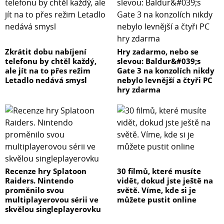
Zkrátit dobu nabíjení
Hry zadarmo, nebo se
telefonu by chtěl každý,
slevou: Baldur&#039;s
ale jít na to přes režim
Gate 3 na konzolích nikdy
Letadlo nedává smysl
nebylo levnější a čtyři PC
hry zdarma
Recenze hry Splatoon
30 filmů, které musíte
Raiders. Nintendo
vidět, dokud jste ještě na
proměnilo svou
světě. Víme, kde si je
multiplayerovou sérii ve
můžete pustit online
skvělou singleplayerovku