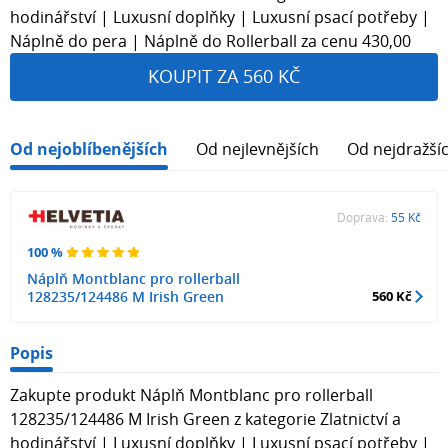
hodinářství | Luxusní doplňky | Luxusní psací potřeby |
Náplně do pera | Náplně do Rollerball za cenu 430,00
KOUPIT ZA 560 KČ
Od nejoblíbenějších
Od nejlevnějších
Od nejdražší
Doprava:
55 Kč
100 %
Náplň Montblanc pro rollerball
128235/124486 M Irish Green
560 Kč
Popis
Zakupte produkt Náplň Montblanc pro rollerball
128235/124486 M Irish Green z kategorie Zlatnictví a
hodinářství | Luxusní doplňky | Luxusní psací potřeby |