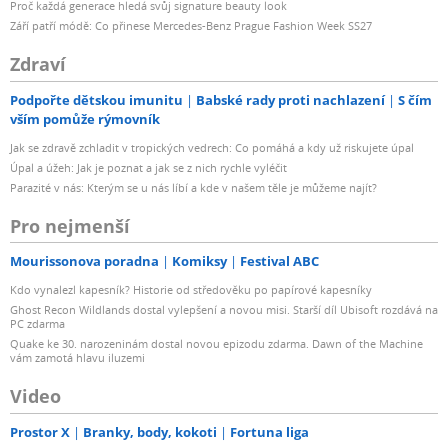
Proč každá generace hledá svůj signature beauty look
Září patří módě: Co přinese Mercedes-Benz Prague Fashion Week SS27
Zdraví
Podpořte dětskou imunitu
Babské rady proti nachlazení
S čím
vším pomůže rýmovník
Jak se zdravě zchladit v tropických vedrech: Co pomáhá a kdy už riskujete úpal
Úpal a úžeh: Jak je poznat a jak se z nich rychle vyléčit
Parazité v nás: Kterým se u nás líbí a kde v našem těle je můžeme najít?
Pro nejmenší
Mourissonova poradna
Komiksy
Festival ABC
Kdo vynalezl kapesník? Historie od středověku po papírové kapesníky
Ghost Recon Wildlands dostal vylepšení a novou misi. Starší díl Ubisoft rozdává na
PC zdarma
Quake ke 30. narozeninám dostal novou epizodu zdarma. Dawn of the Machine
vám zamotá hlavu iluzemi
Video
Prostor X
Branky, body, kokoti
Fortuna liga