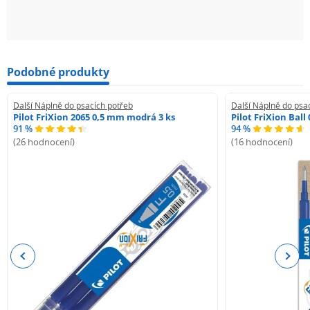
Podobné produkty
Další Náplně do psacích potřeb
Další Náplně do psa
Pilot FriXion 2065 0,5 mm modrá 3 ks
Pilot FriXion Bal
91 %
94 %
(26 hodnocení)
(16 hodnocení)
Previous
Next