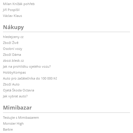
Milan Knížák pohřeb
Jiří Pospíšil
Václav Klaus
Nákupy
hledejceny.cz
Zboží Živě
Osobní vozy
Zboží Dáma
zbozi.blesk.cz
Jak na prohlídku ojetého vozu?
HobbyKompas
Auto pro začátečníka do 100 000 Kč
Zboží Auto
Ojetá Škoda Octavia
Jak vybrat auto?
Mimibazar
Testujte s Mimibazarem
Monster High
Barbie