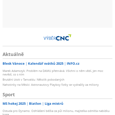
VÝBĚR
Aktuálně
Blesk Vánoce
Kalendář svátků 2025
INFO.cz
Marek Adamczyk: Problém na DAMU přetrvává. Všichni o něm vědí, jen moc
nevědí, co s ním
Brutální útok v Tanvaldu: Několik pobodaných
Nahotinky na Měsíci: Astronautovy Playboy fotky se vydražily za miliony
Sport
MS hokej 2025
Biatlon
Liga mistrů
Ostuda pro Dynamo. Odhlášení béčka za půl milionu, majitelka odmítla nabídku
kraje