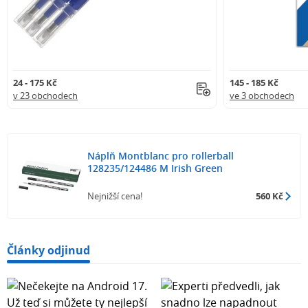
24 - 175 Kč
145 - 185 Kč
v 23 obchodech
ve 3 obchodech
Náplň Montblanc pro rollerball
128235/124486 M Irish Green
Nejnižší cena!
560 Kč
Články odjinud