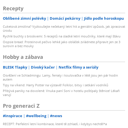
Recepty
Oblíbené zimní polévky
Domácí pekárny
Jídlo podle horoskopu
Cuketová zmrzlina? Vyzkoušejte nečekaný letní hit a geniální způsob, jak zpracovat
úrodu
Rychlé buchty s broskvemi: 5 receptů na sladké letní moučníky, které mají šťávu
Oopsie bread: Proteinové pečivo lehké jako obláček zvládnete připravit jen ze 3
surovin a bez mouky
Hobby a zábava
BLESK Tlapky
Divoký kačer
Netflix filmy a seriály
Osvěžení ve Schladmingu: Lamy, ferraty i koulovačka v létě jsou jen pár hodin
autem
Tipy na víkend: Harry Potter na výstavě! Folklor, bitvy i setkání vodníků
Přibývá paniky na dovolené: Vnuka paní Soni v hotelu poštípaly štěnice! Lékaři
varují
Pro generaci Z
#inspirace
#wellbeing
#news
RECEPT: Perfektní letní kombinace, které tě zchladí, i kdybys nechtěl*a