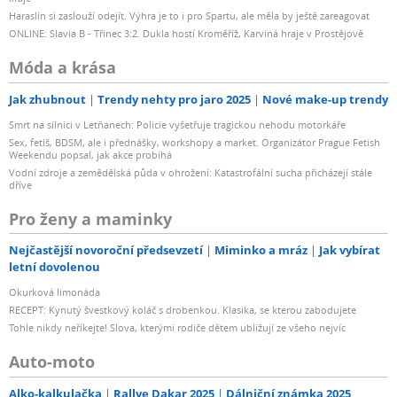
Haraslín si zaslouží odejít. Výhra je to i pro Spartu, ale měla by ještě zareagovat
ONLINE: Slavia B - Třinec 3:2. Dukla hostí Kroměříž, Karviná hraje v Prostějově
Móda a krása
Jak zhubnout
Trendy nehty pro jaro 2025
Nové make-up trendy
Smrt na silnici v Letňanech: Policie vyšetřuje tragickou nehodu motorkáře
Sex, fetiš, BDSM, ale i přednášky, workshopy a market. Organizátor Prague Fetish
Weekendu popsal, jak akce probíhá
Vodní zdroje a zemědělská půda v ohrožení: Katastrofální sucha přicházejí stále
dříve
Pro ženy a maminky
Nejčastější novoroční předsevzetí
Miminko a mráz
Jak vybírat
letní dovolenou
Okurková limonáda
RECEPT: Kynutý švestkový koláč s drobenkou. Klasika, se kterou zabodujete
Tohle nikdy neříkejte! Slova, kterými rodiče dětem ubližují ze všeho nejvíc
Auto-moto
Alko-kalkulačka
Rallye Dakar 2025
Dálniční známka 2025