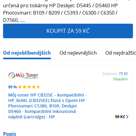
určená pro tiskárny HP Deskjet: D5445 / D5460 HP
Photosmart: B109 / B209 / C5393 / C6300 / C6350 /
D7560, ....
KOUPIT ZA 59 KČ
Od nejoblíbenějších
Od nejlevnějších
Od nejdražší
Doprava:
75 Kč
Skladem
95 %
Můj-toner HP CB325E – kompatibilní -
HP 364XL (CB325EE) žlutá s čipem HP
Photosmart C5380, B109, Deskjet
D5460 - kompatibilní inkoustová
náplně (cartridge) - HP
59 Kč
Popis