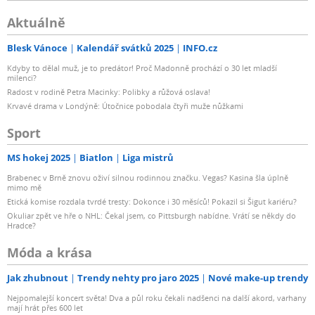
Aktuálně
Blesk Vánoce
Kalendář svátků 2025
INFO.cz
Kdyby to dělal muž, je to predátor! Proč Madonně prochází o 30 let mladší
milenci?
Radost v rodině Petra Macinky: Polibky a růžová oslava!
Krvavé drama v Londýně: Útočnice pobodala čtyři muže nůžkami
Sport
MS hokej 2025
Biatlon
Liga mistrů
Brabenec v Brně znovu oživí silnou rodinnou značku. Vegas? Kasina šla úplně
mimo mě
Etická komise rozdala tvrdé tresty: Dokonce i 30 měsíců! Pokazil si Šigut kariéru?
Okuliar zpět ve hře o NHL: Čekal jsem, co Pittsburgh nabídne. Vrátí se někdy do
Hradce?
Móda a krása
Jak zhubnout
Trendy nehty pro jaro 2025
Nové make-up trendy
Nejpomalejší koncert světa! Dva a půl roku čekali nadšenci na další akord, varhany
mají hrát přes 600 let