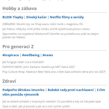
Hobby a zábava
BLESK Tlapky
Divoký kačer
Netflix filmy a seriály
OBRAZEM: Modré slzy na Tchaj-wanu mění moře v magickou říši
Jan Faltus: Vždycky mně přišlo trošku zvrhlé splachovat pitnou vodou
Zapomeňte na rozpálené Středomoří! Zamiřte na pohádkovou pláž se zlatým
pískem do Walesu
Pro generaci Z
#inspirace
#wellbeing
#news
Jak funguje vztah Lva a Vodnáře?
FASHION NEWS: John Galliano headlinuje MET GALA 2027
Pop Culture Wrap: Madison Beer řekla ano a Met Gala odhalilo téma pro rok 2027!
Zdraví
Podpořte dětskou imunitu
Babské rady proti nachlazení
S čím
vším pomůže rýmovník
Jak se zdravě zchladit v tropických vedrech: Co pomáhá a kdy už riskujete úpal
Úpal a úžeh: Jak je poznat a jak se z nich rychle vyléčit