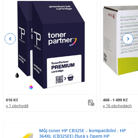
Previous
Next
616 Kč
468 - 1 499 Kč
v 1 obchodě
v 16 obchodech
Můj-toner HP CB325E – kompatibilní - HP
364XL (CB325EE) žlutá s čipem HP