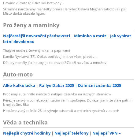
Havárie v Praze 6: Tisíce lidí bez vody!
Skromné narozeniny manželky prince Harryho: Oslavu Meghan sabotovali psi!
Místo dárků ukázala figuru
Pro ženy a maminky
Nejčastější novoroční předsevzetí
Miminko a mráz
Jak vybírat
letní dovolenou
Thajské nudle s červeným kari a paprikami
Kamila Nývltová (37): Občas potřebuji mít ve všem pravdu...
Děti by neměly jíst houby! Je to pravda? Záleží na věku a množství
Auto-moto
Alko-kalkulačka
Rallye Dakar 2025
Dálniční známka 2025
Proč mají auta hrdlo nádrže či nabíjecí zásuvku na různých stranách?
Pérez je se svým comebackem zatím velmi spokojen. Dokázal jsem, že stále patřím
k nejlepším, říká
Hledáme zlatý ročník: 25 let vývoje asistentů a emisních systémů v autech
Věda a technika
Nejlepší chytré hodinky
Nejlepší telefony
Nejlepší VPN –