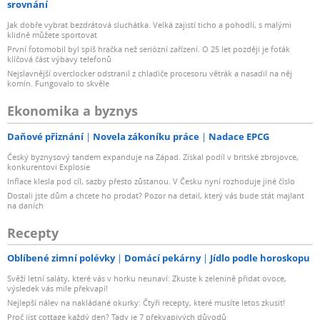
srovnání
Jak dobře vybrat bezdrátová sluchátka. Velká zajistí ticho a pohodlí, s malými
klidně můžete sportovat
První fotomobil byl spíš hračka než seriózní zařízení. O 25 let později je foťák
klíčová část výbavy telefonů
Nejslavnější overclocker odstranil z chladiče procesoru větrák a nasadil na něj
komín. Fungovalo to skvěle
Ekonomika a byznys
Daňové přiznání
Novela zákoníku práce
Nadace EPCG
Český byznysový tandem expanduje na Západ. Získal podíl v britské zbrojovce,
konkurentovi Explosie
Inflace klesla pod cíl, sazby přesto zůstanou. V Česku nyní rozhoduje jiné číslo
Dostali jste dům a chcete ho prodat? Pozor na detail, který vás bude stát majlant
na daních
Recepty
Oblíbené zimní polévky
Domácí pekárny
Jídlo podle horoskopu
Svěží letní saláty, které vás v horku neunaví: Zkuste k zelenině přidat ovoce,
výsledek vás mile překvapí!
Nejlepší nálev na nakládané okurky: Čtyři recepty, které musíte letos zkusit!
Proč jíst cottage každý den? Tady je 7 překvapivých důvodů