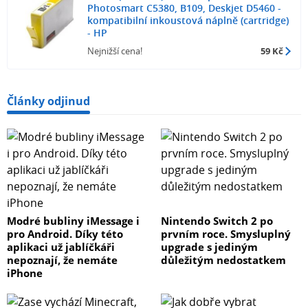
Photosmart C5380, B109, Deskjet D5460 -
kompatibilní inkoustová náplně (cartridge)
- HP
Nejnižší cena!
59 Kč
Články odjinud
Modré bubliny iMessage i
Nintendo Switch 2 po
pro Android. Díky této
prvním roce. Smysluplný
aplikaci už jablíčkáři
upgrade s jediným
nepoznají, že nemáte
důležitým nedostatkem
iPhone