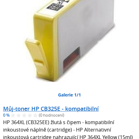
Galerie 1/1
Můj-toner HP CB325E - kompatibilní
0 %
(0 hodnocení)
HP 364XL (CB325EE) žlutá s čipem - kompatibilní
inkoustové náplně (cartridge) - HP Alternativní
inkoustová cartridge nahrazující HP 364XL Yellow (15ml)