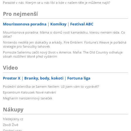
Parazité v nás: Kterým se u nás líbí a kde v našem těle je můžeme najít?
Pro nejmenší
Mourissonova poradna
Komiksy
Festival ABC
Mourrisonova poradna: Máma si domů vodí kamarádku, kterou nemám ráda. Co
dělat?
Nintendo nedělá jen skákačky a arkády. Fire Emblem: Fortune's Weave je pořádná
strategie pro fanoušky tahovek
Pomozte Salierimu začít nový život v Americe. Mafia: The Old Country odhaluje
obsah rozšíření těsně před vydáním
Video
Prostor X
Branky, body, kokoti
Fortuna liga
Poslední sklenička se Samem Neillem: Už jsem vám to vyprávěl?
Epicentrum Kalousek Nové nahrání
Meghanin narozeninový taneček
Nákupy
hledejceny.cz
Zboží Živě
Osobní vozy