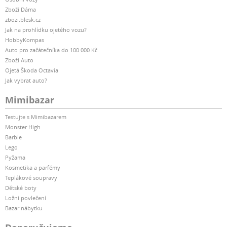
Zboží Dáma
zbozi.blesk.cz
Jak na prohlídku ojetého vozu?
HobbyKompas
Auto pro začátečníka do 100 000 Kč
Zboží Auto
Ojetá Škoda Octavia
Jak vybrat auto?
Mimibazar
Testujte s Mimibazarem
Monster High
Barbie
Lego
Pyžama
Kosmetika a parfémy
Teplákové soupravy
Dětské boty
Ložní povlečení
Bazar nábytku