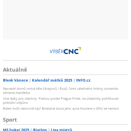
VÝBĚR
Aktuálně
Blesk Vánoce
Kalendář svátků 2025
INFO.cz
Navracel domů mrtvá těla Ukrajinců i Rusů: Smrt válečného hrdiny oznámila
zdrcená manželka
Více lásky pro všechny. Prahou prošel Prague Pride, na účastníky pokřikovali
pobožní odpůrci
Biden kvůli rakovině trpí! Bolestná slova jeho syna Huntera o šířící se nemoci
Sport
MS hokej 2025
Biatlon
Liga mistrů