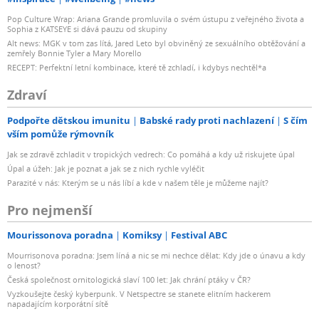
Pop Culture Wrap: Ariana Grande promluvila o svém ústupu z veřejného života a
Sophia z KATSEYE si dává pauzu od skupiny
Alt news: MGK v tom zas lítá, Jared Leto byl obviněný ze sexuálního obtěžování a
zemřely Bonnie Tyler a Mary Morello
RECEPT: Perfektní letní kombinace, které tě zchladí, i kdybys nechtěl*a
Zdraví
Podpořte dětskou imunitu
Babské rady proti nachlazení
S čím
vším pomůže rýmovník
Jak se zdravě zchladit v tropických vedrech: Co pomáhá a kdy už riskujete úpal
Úpal a úžeh: Jak je poznat a jak se z nich rychle vyléčit
Parazité v nás: Kterým se u nás líbí a kde v našem těle je můžeme najít?
Pro nejmenší
Mourissonova poradna
Komiksy
Festival ABC
Mourrisonova poradna: Jsem líná a nic se mi nechce dělat: Kdy jde o únavu a kdy
o lenost?
Česká společnost ornitologická slaví 100 let: Jak chrání ptáky v ČR?
Vyzkoušejte český kyberpunk. V Netspectre se stanete elitním hackerem
napadajícím korporátní sítě