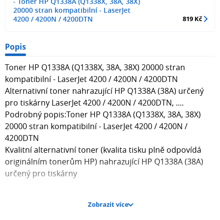
- Toner HP Q1338A (Q1338X, 38A, 38X)
20000 stran kompatibilní - LaserJet
4200 / 4200N / 4200DTN
819 Kč
Popis
Toner HP Q1338A (Q1338X, 38A, 38X) 20000 stran
kompatibilní - LaserJet 4200 / 4200N / 4200DTN
Alternativní toner nahrazující HP Q1338A (38A) určený
pro tiskárny LaserJet 4200 / 4200N / 4200DTN, ....
Podrobný popis:Toner HP Q1338A (Q1338X, 38A, 38X)
20000 stran kompatibilní - LaserJet 4200 / 4200N /
4200DTN
Kvalitní alternativní toner (kvalita tisku plně odpovídá
originálním tonerům HP) nahrazující HP Q1338A (38A)
určený pro tiskárny
HP LaserJet 4200
Zobrazit více
HP LaserJet 4200DTN