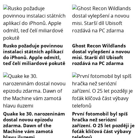
Rusko požaduje povinnou
Ghost Recon Wildlands
instalaci státních aplikací
dostal vylepšení a novou
do iPhonů. Apple odmítl,
misi. Starší díl Ubisoft
teď čelí miliardové pokutě
rozdává na PC zdarma
Quake ke 30. narozeninám
První fotomobil byl spíš
dostal novou epizodu
hračka než seriózní
zdarma. Dawn of the
zařízení. O 25 let později je
Machine vám zamotá
foťák klíčová část výbavy
hlavu iluzemi
telefonů