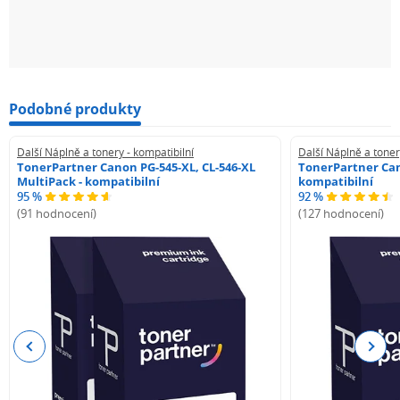
Podobné produkty
Další Náplně a tonery - kompatibilní
Další Náplně a toner
TonerPartner Canon PG-545-XL, CL-546-XL
TonerPartner Can
MultiPack - kompatibilní
kompatibilní
95 %
92 %
(91 hodnocení)
(127 hodnocení)
Previous
Next