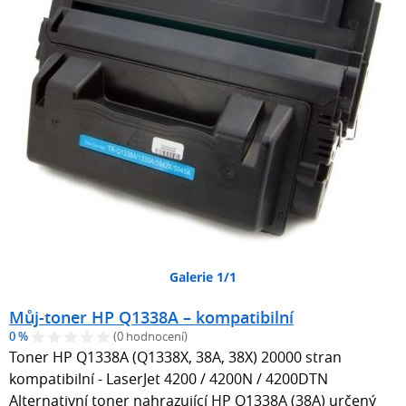
Galerie 1/1
Můj-toner HP Q1338A – kompatibilní
0 %
(0 hodnocení)
Toner HP Q1338A (Q1338X, 38A, 38X) 20000 stran
kompatibilní - LaserJet 4200 / 4200N / 4200DTN
Alternativní toner nahrazující HP Q1338A (38A) určený