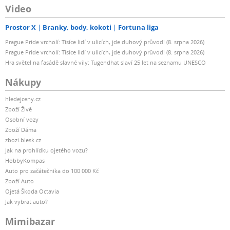
Video
Prostor X
Branky, body, kokoti
Fortuna liga
Prague Pride vrcholí: Tisíce lidí v ulicích, jde duhový průvod! (8. srpna 2026)
Prague Pride vrcholí: Tisíce lidí v ulicích, jde duhový průvod! (8. srpna 2026)
Hra světel na fasádě slavné vily: Tugendhat slaví 25 let na seznamu UNESCO
Nákupy
hledejceny.cz
Zboží Živě
Osobní vozy
Zboží Dáma
zbozi.blesk.cz
Jak na prohlídku ojetého vozu?
HobbyKompas
Auto pro začátečníka do 100 000 Kč
Zboží Auto
Ojetá Škoda Octavia
Jak vybrat auto?
Mimibazar