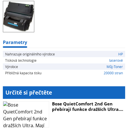
HP LaserJet 4200DTNS
HP LaserJet 4200DTNSL
HP LaserJet 4200LN
HP LaserJet 4200N
HP LaserJet 4200TN
a ostatní zařízení používající toner HP Q1338A
Parametry
Vysokokapacitní provedení - až 20000stran při 5%
Nahrazuje originálního výrobce
HP
pokrytí (originální HP Q1338A je stavěn na 12000stran).
Tisková technologie
laserové
Při nákupu (resp. platbě) do 15:00 hod obvykle
Výrobce
Můj-Toner
odesíláme ještě v den nákupu.
Přibližná kapacita tisku
20000 stran
Určitě si přečtěte
Bose QuietComfort 2nd Gen
přebírají funkce dražších Ultra....