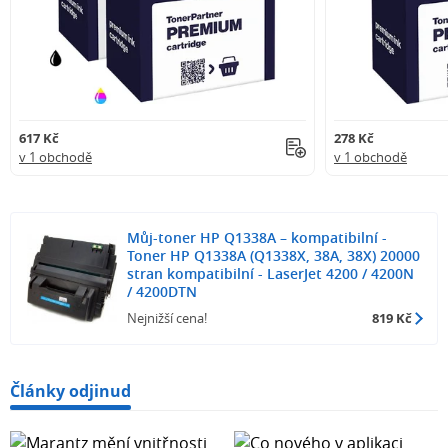
617 Kč
278 Kč
v 1 obchodě
v 1 obchodě
Můj-toner HP Q1338A – kompatibilní -
Toner HP Q1338A (Q1338X, 38A, 38X) 20000
stran kompatibilní - LaserJet 4200 / 4200N
/ 4200DTN
Nejnižší cena!
819 Kč
Články odjinud