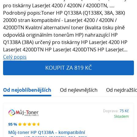
pro tiskárny LaserJet 4200 / 4200N / 4200DTN, ....
Podrobný popis:Toner HP Q1338A (Q1338X, 38A, 38X)
20000 stran kompatibilní - LaserJet 4200 / 4200N /
4200DTN Kvalitní alternativní toner (kvalita tisku plně
odpovídá originálním tonerům HP) nahrazující HP
Q1338A (38A) určený pro tiskárny HP LaserJet 4200 HP
LaserJet 4200DTN HP LaserJet 4200DTNS HP LaserJet...
Celý popis
KOUPIT ZA 819 KČ
Od nejoblíbenějších
Od nejlevnějších
Od nejdražší
Doprava:
75 Kč
Skladem
95 %
Můj-toner HP Q1338A – kompatibilní