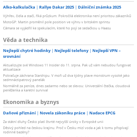
Alko-kalkulačka
Rallye Dakar 2025
Dálniční známka 2025
Výhřev, čidla a stačí, říká průzkum. Pokročilá elektronika není prioritou zákazníků
MotoGP: Martin proměnil pole position ve výhru v britském sprintu
Câmara se vyjádřil ke spekulacím, které ho pojí se sedačkou u Haasu
Věda a technika
Nejlepší chytré hodinky
Nejlepší telefony
Nejlepší VPN –
srovnání
Aktualizujte své Windows 11 Insider do 11. srpna. Pak už vám nebudou fungovat
aktualizace
Pokračuje záchrana Starshipu. V moři už dva týdny plave monstrum vysoké jako
sedmnáctipatrový panelák
Normálně za peníze, dnes zadarmo nebo se slevou: Univerzální čtečka, cloudová
peněženka a karetní survival
Ekonomika a byznys
Daňové přiznání
Novela zákoníku práce
Nadace EPCG
Za státní dluhy Česko platí čtvrté nejvyšší úroky v Evropské unii
Děsivý pohled na českou krajinu. Proč v Česku mizí voda a jak k tomu přispívají
rodinné bazény?