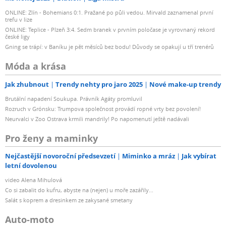
ONLINE: Zlín - Bohemians 0:1. Pražané po půli vedou. Mirvald zaznamenal první
trefu v lize
ONLINE: Teplice - Plzeň 3:4. Sedm branek v prvním poločase je vyrovnaný rekord
české ligy
Gning se trápí: v Baníku je pět měsíců bez bodu! Důvody se opakují u tří trenérů
Móda a krása
Jak zhubnout
Trendy nehty pro jaro 2025
Nové make-up trendy
Brutální napadení Soukupa. Právník Agáty promluvil
Rozruch v Grónsku: Trumpova společnost provádí ropné vrty bez povolení!
Neurvalci v Zoo Ostrava krmili mandrily! Po napomenutí ještě nadávali
Pro ženy a maminky
Nejčastější novoroční předsevzetí
Miminko a mráz
Jak vybírat
letní dovolenou
video Alena Mihulová
Co si zabalit do kufru, abyste na (nejen) u moře zazářily...
Salát s koprem a dresinkem ze zakysané smetany
Auto-moto