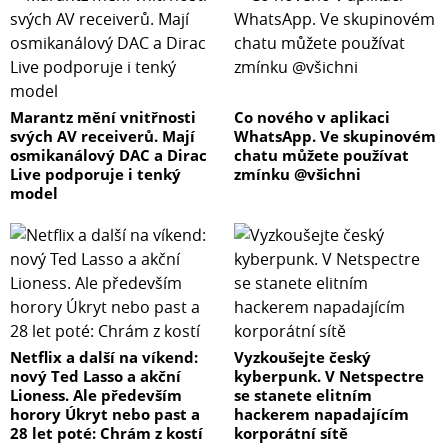
Marantz mění vnitřnosti
Co nového v aplikaci
svých AV receiverů. Mají
WhatsApp. Ve skupinovém
osmikanálový DAC a Dirac
chatu můžete používat
Live podporuje i tenký
zmínku @všichni
model
Netflix a další na víkend:
Vyzkoušejte český
nový Ted Lasso a akční
kyberpunk. V Netspectre
Lioness. Ale především
se stanete elitním
horory Úkryt nebo past a
hackerem napadajícím
28 let poté: Chrám z kostí
korporátní sítě