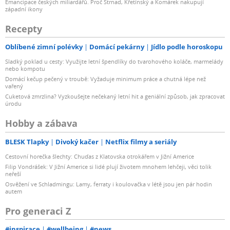
Emancipace českých miliardářů. Proč Strnad, Křetínský a Komárek nakupují
západní ikony
Recepty
Oblíbené zimní polévky
Domácí pekárny
Jídlo podle horoskopu
Sladký poklad u cesty: Využijte letní špendlíky do tvarohového koláče, marmelády
nebo kompotu
Domácí kečup pečený v troubě: Vyžaduje minimum práce a chutná lépe než
vařený
Cuketová zmrzlina? Vyzkoušejte nečekaný letní hit a geniální způsob, jak zpracovat
úrodu
Hobby a zábava
BLESK Tlapky
Divoký kačer
Netflix filmy a seriály
Cestovní horečka šlechty: Chuďas z Klatovska otrokářem v Jižní Americe
Filip Vondrášek: V Jižní Americe si lidé plují životem mnohem lehčeji, věci tolik
neřeší
Osvěžení ve Schladmingu: Lamy, ferraty i koulovačka v létě jsou jen pár hodin
autem
Pro generaci Z
#inspirace
#wellbeing
#news