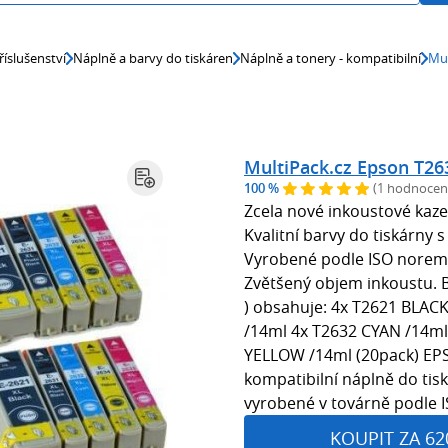
říslušenství
Náplně a barvy do tiskáren
Náplně a tonery - kompatibilní
Mul
MultiPack.cz Epson T263
100 %
(1 hodnocen
Zcela nové inkoustové kaz
Kvalitní barvy do tiskárny 
Vyrobené podle ISO norem p
Zvětšený objem inkoustu. 
) obsahuje: 4x T2621 BLA
/14ml 4x T2632 CYAN /14m
YELLOW /14ml (20pack) EPS
kompatibilní náplně do tis
vyrobené v továrně podle I
KOUPIT ZA 62