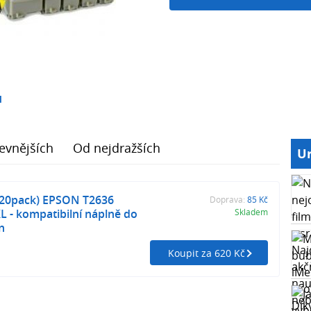
1
evnějších
Od nejdražších
Ur
 (20pack) EPSON T2636
Doprava:
85 Kč
L - kompatibilní náplně do
Skladem
n
Koupit za 620 Kč