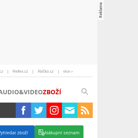
cz
Reflex.cz
Ábíčko.cz
více
AUDIO&VIDEO
ZBOŽÍ
Vyhledat zboží
Nákupní seznam