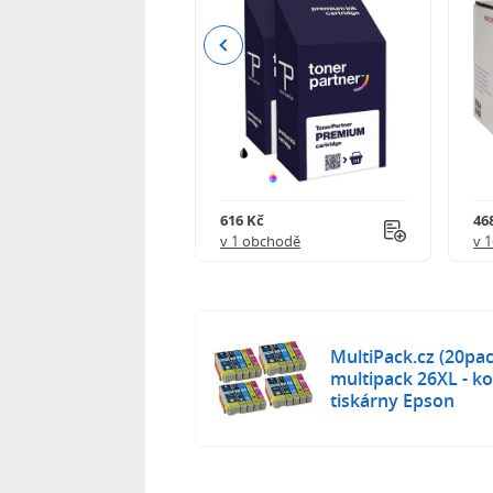
Previous
Kč
616 Kč
468
obchodě
v 1 obchodě
v 
MultiPack.cz (20pa
multipack 26XL - k
tiskárny Epson