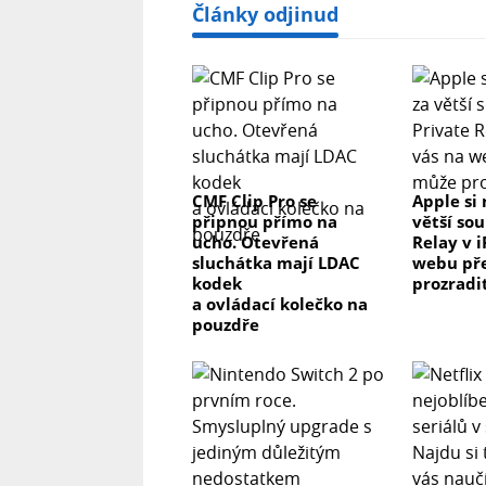
Články odjinud
CMF Clip Pro se
Apple si 
připnou přímo na
větší so
ucho. Otevřená
Relay v 
sluchátka mají LDAC
webu př
kodek
prozradi
a ovládací kolečko na
pouzdře