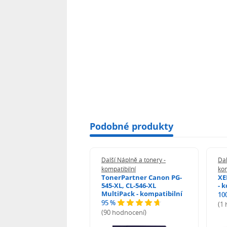
Epson Expression Premium XP-700
Epson Expression Premium XP-710
Epson Expression Premium XP-720
Epson Expression Premium XP-800
Epson Expression Premium XP-810
Epson Expression Premium XP-820
Podobné produkty
 Náplně a tonery -
Další Náplně a tonery -
Dal
tibilní
kompatibilní
kom
rPartner Canon CL-
TonerPartner Canon PG-
XE
- kompatibilní
545-XL, CL-546-XL
- 
MultiPack - kompatibilní
10
95 %
 hodnocení)
(1
(90 hodnocení)