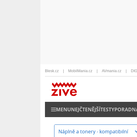
Blesk.cz
MobilMania.cz
AVmania.cz
DIG
MENU
NEJČTENĚJŠÍ
TESTY
PORADN
Náplně a tonery - kompatibilní