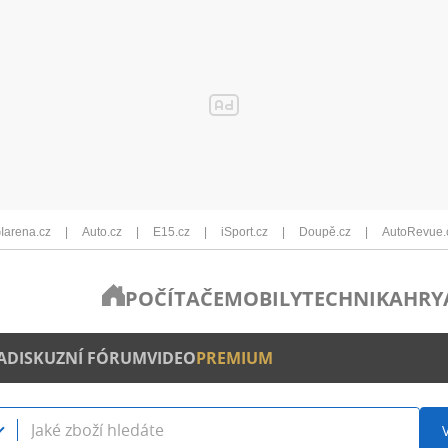
Iarena.cz
Auto.cz
E15.cz
iSport.cz
Doupě.cz
AutoRevue.
POČÍTAČE
MOBILY
TECHNIKA
HRY
A
DISKUZNÍ FÓRUM
VIDEO
PREMIUM