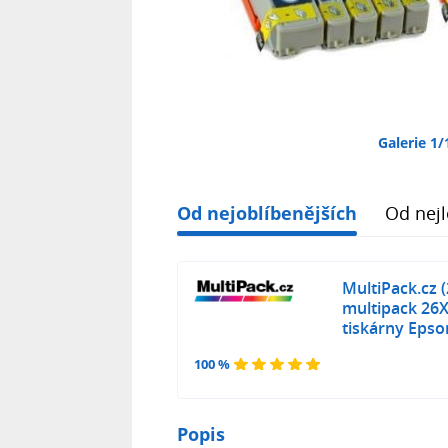
Galerie 1/
Od nejoblíbenějších
Od nejl
MultiPack.cz
multipack 26X
tiskárny Epso
100 %
Popis