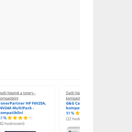
alší Náplně a tonery -
Další Náplně a tonery -
ompatibilní
kompatibilní
TonerPartner HP F6V25A,
G&G Canon 064 H M -
F6V24A MultiPack -
kompatibilní
kompatibilní
97 %
87 %
(22 hodnocení)
(42 hodnocení)