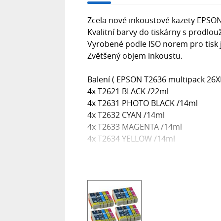
Zcela nové inkoustové kazety EPSON
Kvalitní barvy do tiskárny s prodlou
Vyrobené podle ISO norem pro tisk j
Zvětšený objem inkoustu.
Balení ( EPSON T2636 multipack 26X
4x T2621 BLACK /22ml
4x T2631 PHOTO BLACK /14ml
4x T2632 CYAN /14ml
4x T2633 MAGENTA /14ml
4x T2634 YELLOW /14ml
(20pack) EPSON T2636 / T2616 multi
Náplně jsou zcela nové, vyrobené v t
originální kazetou. Jedná se o velmi
prodlouženou zárukou 10 let! Nápln