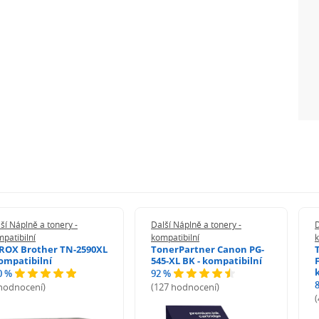
ší Náplně a tonery -
Další Náplně a tonery -
D
patibilní
kompatibilní
k
ROX Brother TN-2590XL
TonerPartner Canon PG-
kompatibilní
545-XL BK - kompatibilní
0 %
92 %
 hodnocení)
(127 hodnocení)