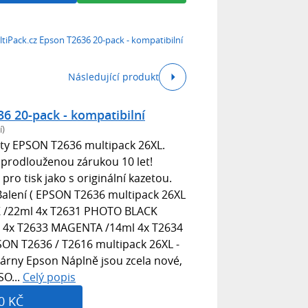
tiPack.cz Epson T2636 20-pack - kompatibilní
Následující produkt
6 20-pack - kompatibilní
í)
ety EPSON T2636 multipack 26XL.
s prodlouženou zárukou 10 let!
ro tisk jako s originální kazetou.
Balení ( EPSON T2636 multipack 26XL
CK /22ml 4x T2631 PHOTO BLACK
l 4x T2633 MAGENTA /14ml 4x T2634
ON T2636 / T2616 multipack 26XL -
kárny Epson Náplně jsou zcela nové,
SO...
Celý popis
0 KČ