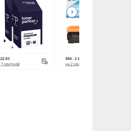
Next
622 Kč
850 - 2 250 Kč
v 1 obchodě
ve 2 obchodech