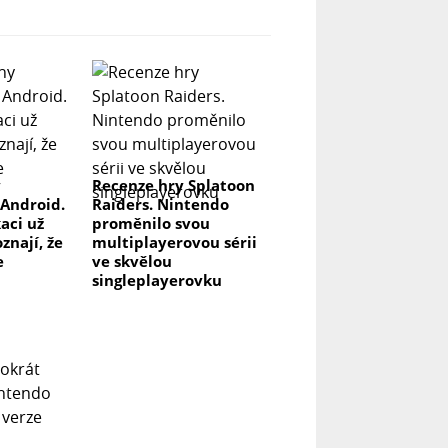
y
Recenze hry Splatoon
 Android.
Raiders. Nintendo
kaci už
proměnilo svou
znají, že
multiplayerovou sérii
e
ve skvělou
singleplayerovku