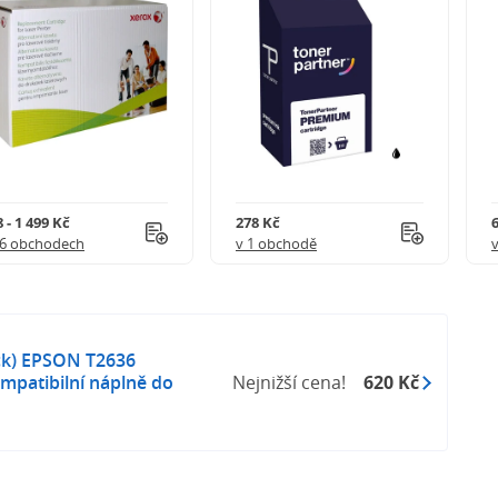
 - 1 499 Kč
278 Kč
16 obchodech
v 1 obchodě
ck) EPSON T2636
ompatibilní náplně do
Nejnižší cena!
620 Kč