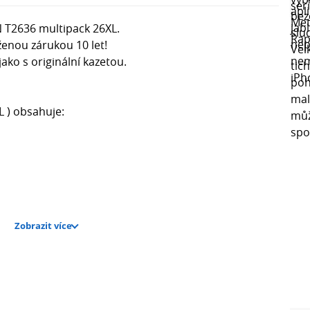
 T2636 multipack 26XL.
ženou zárukou 10 let!
ako s originální kazetou.
L ) obsahuje:
Zobrazit více
pack 26XL - kompatibilní náplně do tiskárny Epson
ovárně podle ISO norem pro vynikající tisk jako s
 kvalitní, bezproblémové barvy do tiskárny s
ě mají zvětšený objem inkoustu. Jsou dodávány ve