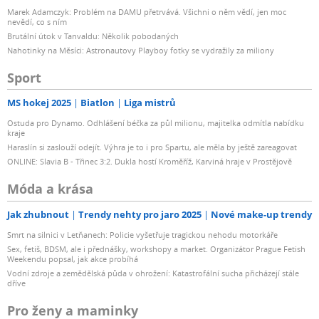
Marek Adamczyk: Problém na DAMU přetrvává. Všichni o něm vědí, jen moc
nevědí, co s ním
Brutální útok v Tanvaldu: Několik pobodaných
Nahotinky na Měsíci: Astronautovy Playboy fotky se vydražily za miliony
Sport
MS hokej 2025
Biatlon
Liga mistrů
Ostuda pro Dynamo. Odhlášení béčka za půl milionu, majitelka odmítla nabídku
kraje
Haraslín si zaslouží odejít. Výhra je to i pro Spartu, ale měla by ještě zareagovat
ONLINE: Slavia B - Třinec 3:2. Dukla hostí Kroměříž, Karviná hraje v Prostějově
Móda a krása
Jak zhubnout
Trendy nehty pro jaro 2025
Nové make-up trendy
Smrt na silnici v Letňanech: Policie vyšetřuje tragickou nehodu motorkáře
Sex, fetiš, BDSM, ale i přednášky, workshopy a market. Organizátor Prague Fetish
Weekendu popsal, jak akce probíhá
Vodní zdroje a zemědělská půda v ohrožení: Katastrofální sucha přicházejí stále
dříve
Pro ženy a maminky