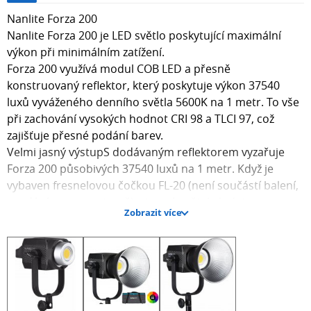
Nanlite Forza 200
Nanlite Forza 200 je LED světlo poskytující maximální
výkon při minimálním zatížení.
Forza 200 využívá modul COB LED a přesně
konstruovaný reflektor, který poskytuje výkon 37540
luxů vyváženého denního světla 5600K na 1 metr. To vše
při zachování vysokých hodnot CRI 98 a TLCI 97, což
zajišťuje přesné podání barev.
Velmi jasný výstupS dodávaným reflektorem vyzařuje
Forza 200 působivých 37540 luxů na 1 metr. Když je
vybaven fresnelovou čočkou FL-20 (není součástí balení,
prodává se samostatně), stoupá světelný výstup na
Zobrazit více
neuvěřitelných 126413 luxů na 1 metr. Navíc s možností
nastavení stmívání od 1% do 100% můžete rychle
přizpůsobit model Forza 200 jakékoli scéně bez potřeby
přidání ND filtrů nebo difuzorů.
Lehký kompaktní designSpolečnost Nanlite šla do
velkých délek, aby udržela malý půdorys světla Nanlite