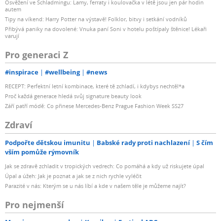
Osvěžení ve Schladmingu: Lamy, ferraty i koulovačka v létě jsou jen pár hodin
autem
Tipy na víkend: Harry Potter na výstavě! Folklor, bitvy i setkání vodníků
Přibývá paniky na dovolené: Vnuka paní Soni v hotelu poštípaly štěnice! Lékaři
varují
Pro generaci Z
#inspirace
#wellbeing
#news
RECEPT: Perfektní letní kombinace, které tě zchladí, i kdybys nechtěl*a
Proč každá generace hledá svůj signature beauty look
Září patří módě: Co přinese Mercedes-Benz Prague Fashion Week SS27
Zdraví
Podpořte dětskou imunitu
Babské rady proti nachlazení
S čím
vším pomůže rýmovník
Jak se zdravě zchladit v tropických vedrech: Co pomáhá a kdy už riskujete úpal
Úpal a úžeh: Jak je poznat a jak se z nich rychle vyléčit
Parazité v nás: Kterým se u nás líbí a kde v našem těle je můžeme najít?
Pro nejmenší