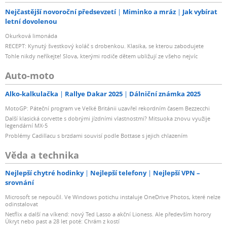
Nejčastější novoroční předsevzetí
Miminko a mráz
Jak vybírat
letní dovolenou
Okurková limonáda
RECEPT: Kynutý švestkový koláč s drobenkou. Klasika, se kterou zabodujete
Tohle nikdy neříkejte! Slova, kterými rodiče dětem ubližují ze všeho nejvíc
Auto-moto
Alko-kalkulačka
Rallye Dakar 2025
Dálniční známka 2025
MotoGP: Páteční program ve Velké Británii uzavřel rekordním časem Bezzecchi
Další klasická corvette s dobrými jízdními vlastnostmi? Mitsuoka znovu využije
legendární MX-5
Problémy Cadillacu s brzdami souvisí podle Bottase s jejich chlazením
Věda a technika
Nejlepší chytré hodinky
Nejlepší telefony
Nejlepší VPN –
srovnání
Microsoft se nepoučil. Ve Windows potichu instaluje OneDrive Photos, které nelze
odinstalovat
Netflix a další na víkend: nový Ted Lasso a akční Lioness. Ale především horory
Úkryt nebo past a 28 let poté: Chrám z kostí