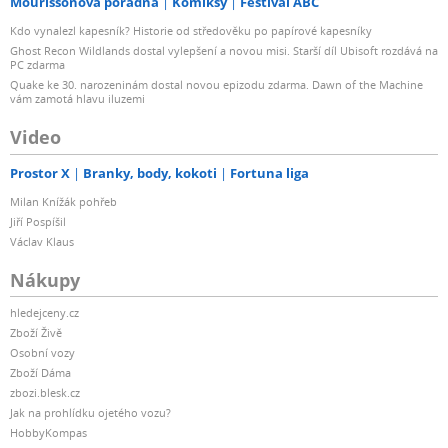
Mourissonova poradna
Komiksy
Festival ABC
Kdo vynalezl kapesník? Historie od středověku po papírové kapesníky
Ghost Recon Wildlands dostal vylepšení a novou misi. Starší díl Ubisoft rozdává na
PC zdarma
Quake ke 30. narozeninám dostal novou epizodu zdarma. Dawn of the Machine
vám zamotá hlavu iluzemi
Video
Prostor X
Branky, body, kokoti
Fortuna liga
Milan Knížák pohřeb
Jiří Pospíšil
Václav Klaus
Nákupy
hledejceny.cz
Zboží Živě
Osobní vozy
Zboží Dáma
zbozi.blesk.cz
Jak na prohlídku ojetého vozu?
HobbyKompas