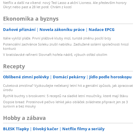
Netflix a další na víkend: nový Ted Lasso a akční Lioness. Ale především horory
Úkryt nebo past a 28 let poté: Chrám z kostí
Ekonomika a byznys
Daňové přiznání
Novela zákoníku práce
Nadace EPCG
Itálie vyklízí pláže. První plážové kluby mizí, turisté změnu pocítí brzy
Potenciální zachránce Soleku zrušil nabídku. Zadlužené solární společnosti hrozí
konkurz
V bratislavské rafinerii Slovnaft hořela nádrž, výbuch otřásl okolím
Recepty
Oblíbené zimní polévky
Domácí pekárny
Jídlo podle horoskopu
Cuketová zmrzlina? Vyzkoušejte nečekaný letní hit a geniální způsob, jak zpracovat
úrodu
Rychlé buchty s broskvemi: 5 receptů na sladké letní moučníky, které mají šťávu
Oopsie bread: Proteinové pečivo lehké jako obláček zvládnete připravit jen ze 3
surovin a bez mouky
Hobby a zábava
BLESK Tlapky
Divoký kačer
Netflix filmy a seriály