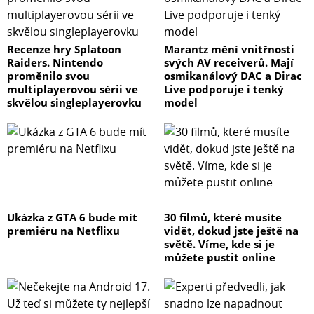
Recenze hry Splatoon
Marantz mění vnitřnosti
Raiders. Nintendo
svých AV receiverů. Mají
proměnilo svou
osmikanálový DAC a Dirac
multiplayerovou sérii ve
Live podporuje i tenký
skvělou singleplayerovku
model
Ukázka z GTA 6 bude mít
30 filmů, které musíte
premiéru na Netflixu
vidět, dokud jste ještě na
světě. Víme, kde si je
můžete pustit online