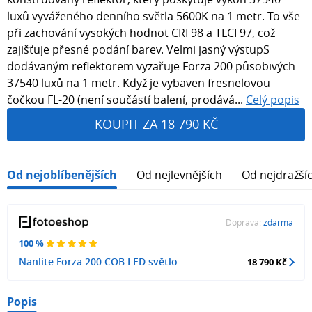
luxů vyváženého denního světla 5600K na 1 metr. To vše
při zachování vysokých hodnot CRI 98 a TLCI 97, což
zajišťuje přesné podání barev. Velmi jasný výstupS
dodávaným reflektorem vyzařuje Forza 200 působivých
37540 luxů na 1 metr. Když je vybaven fresnelovou
čočkou FL-20 (není součástí balení, prodává...
Celý popis
KOUPIT ZA 18 790 KČ
Od nejoblíbenějších
Od nejlevnějších
Od nejdražší
Doprava:
zdarma
100 %
Nanlite Forza 200 COB LED světlo
18 790 Kč
Popis