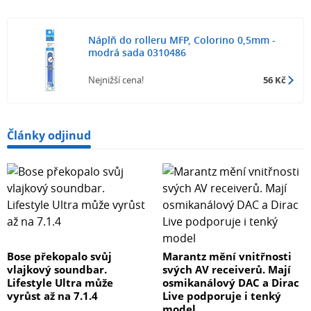
Náplň do rolleru MFP, Colorino 0,5mm -
modrá sada 0310486
Nejnižší cena!
56 Kč
Články odjinud
Bose překopalo svůj
Marantz mění vnitřnosti
vlajkový soundbar.
svých AV receiverů. Mají
Lifestyle Ultra může
osmikanálový DAC a Dirac
vyrůst až na 7.1.4
Live podporuje i tenký
model