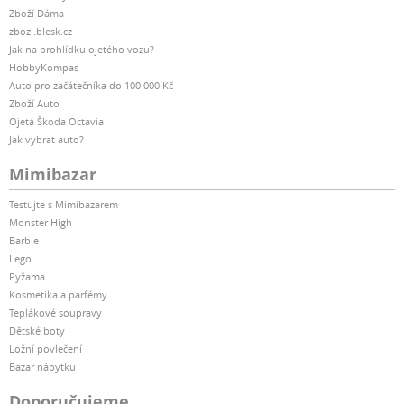
Zboží Dáma
zbozi.blesk.cz
Jak na prohlídku ojetého vozu?
HobbyKompas
Auto pro začátečníka do 100 000 Kč
Zboží Auto
Ojetá Škoda Octavia
Jak vybrat auto?
Mimibazar
Testujte s Mimibazarem
Monster High
Barbie
Lego
Pyžama
Kosmetika a parfémy
Teplákové soupravy
Dětské boty
Ložní povlečení
Bazar nábytku
Doporučujeme