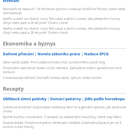
srovnání
Microsoft se nepoučil. Ve Windows potichu instaluje OneDrive Photos, které nelze
odinstalovat
Netflix a další na víkend: nový Ted Lasso a akční Lioness. Ale především horory
Úkryt nebo past a 28 let poté: Chrám z kostí
Netflix a další na víkend: nový Ted Lasso a akční Lioness. Ale především horory
Úkryt nebo past a 28 let poté: Chrám z kostí
Ekonomika a byznys
Daňové přiznání
Novela zákoníku práce
Nadace EPCG
Itálie vyklízí pláže. První plážové kluby mizí, turisté změnu pocítí brzy
Potenciální zachránce Soleku zrušil nabídku. Zadlužené solární společnosti hrozí
konkurz
V bratislavské rafinerii Slovnaft hořela nádrž, výbuch otřásl okolím
Recepty
Oblíbené zimní polévky
Domácí pekárny
Jídlo podle horoskopu
Cuketová zmrzlina? Vyzkoušejte nečekaný letní hit a geniální způsob, jak zpracovat
úrodu
Rychlé buchty s broskvemi: 5 receptů na sladké letní moučníky, které mají šťávu
Oopsie bread: Proteinové pečivo lehké jako obláček zvládnete připravit jen ze 3
surovin a bez mouky