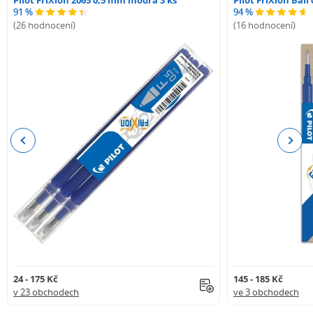
Pilot FriXion 2065 0,5 mm modrá 3 ks
Pilot FriXion Bal
91 %
94 %
(26 hodnocení)
(16 hodnocení)
Previous
Next
24 - 175 Kč
145 - 185 Kč
v 23 obchodech
ve 3 obchodech