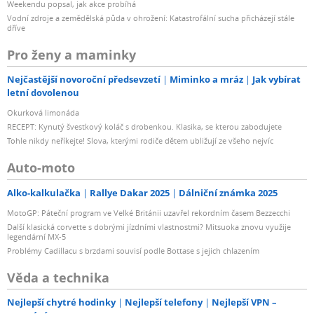
Weekendu popsal, jak akce probíhá
Vodní zdroje a zemědělská půda v ohrožení: Katastrofální sucha přicházejí stále
dříve
Pro ženy a maminky
Nejčastější novoroční předsevzetí
Miminko a mráz
Jak vybírat
letní dovolenou
Okurková limonáda
RECEPT: Kynutý švestkový koláč s drobenkou. Klasika, se kterou zabodujete
Tohle nikdy neříkejte! Slova, kterými rodiče dětem ubližují ze všeho nejvíc
Auto-moto
Alko-kalkulačka
Rallye Dakar 2025
Dálniční známka 2025
MotoGP: Páteční program ve Velké Británii uzavřel rekordním časem Bezzecchi
Další klasická corvette s dobrými jízdními vlastnostmi? Mitsuoka znovu využije
legendární MX-5
Problémy Cadillacu s brzdami souvisí podle Bottase s jejich chlazením
Věda a technika
Nejlepší chytré hodinky
Nejlepší telefony
Nejlepší VPN –