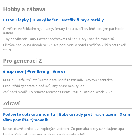
Hobby a zábava
BLESK Tlapky
Divoký kačer
Netflix filmy a seriály
Osvěžení ve Schladmingu: Lamy, ferraty i koulovačka v létě jsou jen pár hodin
autem
Tipy na víkend: Harry Potter na výstavě! Folklor, bitvy i setkání vodníků
Přibývá paniky na dovolené: Vnuka paní Soni v hotelu poštípaly štěnice! Lékaři
varují
Pro generaci Z
#inspirace
#wellbeing
#news
RECEPT: Perfektní letní kombinace, které tě zchladí, i kdybys nechtěl*a
Proč každá generace hledá svůj signature beauty look
Září patří módě: Co přinese Mercedes-Benz Prague Fashion Week SS27
Zdraví
Podpořte dětskou imunitu
Babské rady proti nachlazení
S čím
vším pomůže rýmovník
Jak se zdravě zchladit v tropických vedrech: Co pomáhá a kdy už riskujete úpal
Úpal a úžeh: Jak je poznat a jak se z nich rychle vyléčit