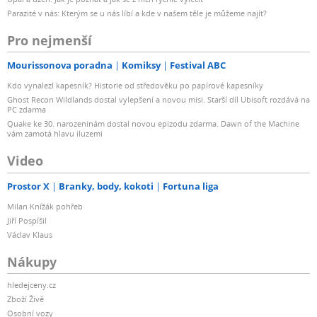
Parazité v nás: Kterým se u nás líbí a kde v našem těle je můžeme najít?
Pro nejmenší
Mourissonova poradna
Komiksy
Festival ABC
Kdo vynalezl kapesník? Historie od středověku po papírové kapesníky
Ghost Recon Wildlands dostal vylepšení a novou misi. Starší díl Ubisoft rozdává na
PC zdarma
Quake ke 30. narozeninám dostal novou epizodu zdarma. Dawn of the Machine
vám zamotá hlavu iluzemi
Video
Prostor X
Branky, body, kokoti
Fortuna liga
Milan Knížák pohřeb
Jiří Pospíšil
Václav Klaus
Nákupy
hledejceny.cz
Zboží Živě
Osobní vozy