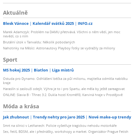
Aktuálně
Blesk Vánoce
Kalendář svátků 2025
INFO.cz
Marek Adamczyk: Problém na DAMU přetrvává. Všichni o něm vědí, jen moc
nevědí, co s ním
Brutální útok v Tanvaldu: Několik pobodaných
Nahotinky na Měsíci: Astronautovy Playboy fotky se vydražily za miliony
Sport
MS hokej 2025
Biatlon
Liga mistrů
Ostuda pro Dynamo. Odhlášení béčka za půl milionu, majitelka odmítla nabídku
kraje
Haraslín si zaslouží odejít. Výhra je to i pro Spartu, ale měla by ještě zareagovat
ONLINE: Slavia B - Třinec 3:2. Dukla hostí Kroměříž, Karviná hraje v Prostějově
Móda a krása
Jak zhubnout
Trendy nehty pro jaro 2025
Nové make-up trendy
Smrt na silnici v Letňanech: Policie vyšetřuje tragickou nehodu motorkáře
Sex, fetiš, BDSM, ale i přednášky, workshopy a market. Organizátor Prague Fetish