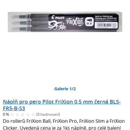
Galerie 1/2
Náplň pro pero Pilot FriXion 0,5 mm černá BLS-
FR5-B-S3
0 %
(0 hodnocení)
Do rollerů FriXion Ball, FriXion Pro, FriXion Slim a FriXion
Clicker. Uvedená cena je za 1ks náplně, pro celé balení