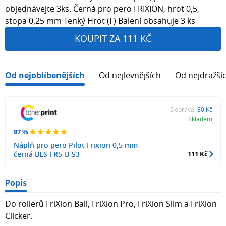
objednávejte 3ks. Černá pro pero FRIXION, hrot 0,5,
stopa 0,25 mm Tenký Hrot (F) Balení obsahuje 3 ks
KOUPIT ZA 111 KČ
Od nejoblíbenějších
Od nejlevnějších
Od nejdražší
Doprava:
80 Kč
Skladem
97 %
Náplň pro pero Pilot Frixion 0,5 mm
černá BLS-FR5-B-S3
111 Kč
Popis
Do rollerů FriXion Ball, FriXion Pro, FriXion Slim a FriXion
Clicker.