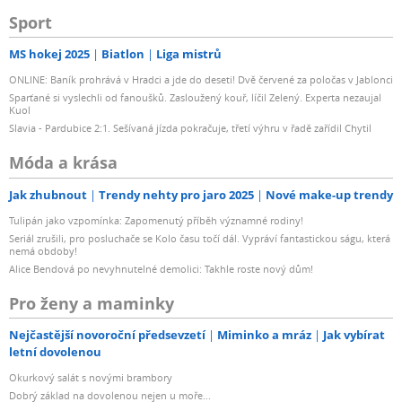
Sport
MS hokej 2025
Biatlon
Liga mistrů
ONLINE: Baník prohrává v Hradci a jde do deseti! Dvě červené za poločas v Jablonci
Sparťané si vyslechli od fanoušků. Zasloužený kouř, líčil Zelený. Experta nezaujal
Kuol
Slavia - Pardubice 2:1. Sešívaná jízda pokračuje, třetí výhru v řadě zařídil Chytil
Móda a krása
Jak zhubnout
Trendy nehty pro jaro 2025
Nové make-up trendy
Tulipán jako vzpomínka: Zapomenutý příběh významné rodiny!
Seriál zrušili, pro posluchače se Kolo času točí dál. Vypráví fantastickou ságu, která
nemá obdoby!
Alice Bendová po nevyhnutelné demolici: Takhle roste nový dům!
Pro ženy a maminky
Nejčastější novoroční předsevzetí
Miminko a mráz
Jak vybírat
letní dovolenou
Okurkový salát s novými brambory
Dobrý základ na dovolenou nejen u moře...