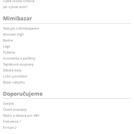
Ojetá Škoda Octavia
Jak vybrat auto?
Mimibazar
Testujte s Mimibazarem
Monster High
Barbie
Lego
Pyžama
Kosmetika a parfémy
Teplákové soupravy
Dětské boty
Ložní povlečení
Bazar nábytku
Doporučujeme
Starjob
České podcasty
Rádio a zábava pro děti
Frekvence 1
Evropa 2