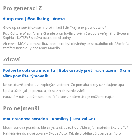
Pro generaci Z
#inspirace
#wellbeing
#news
Glow up se stává luxusem, proč mladí lidé říkají ano glow downu?
Pop Culture Wrap: Ariana Grande promluvila o svém ústupu z veřejného života a
Sophia z KATSEYE si dává pauzu od skupiny
Alt news: MGK v tom zas lítá, Jared Leto byl obviněný ze sexuálního obtěžování a
zemřely Bonnie Tyler a Mary Morello
Zdraví
Podpořte dětskou imunitu
Babské rady proti nachlazení
S čím
vším pomůže rýmovník
Jak se zdravě zchladit v tropických vedrech: Co pomáhá a kdy už riskujete úpal
Úpal a úžeh: Jak je poznat a jak se z nich rychle vyléčit
Parazité v nás: Kterým se u nás líbí a kde v našem těle je můžeme najít?
Pro nejmenší
Mourissonova poradna
Komiksy
Festival ABC
Mourrisonova poradna: Má smysl zrušit devátou třídu a jít na střední školu dřív?
Nahlédněte do nové továrny Škoda Auto: Takhle probíhá výroba baterií pro