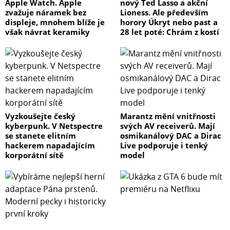
Apple Watch. Apple
nový Ted Lasso a akční
zvažuje náramek bez
Lioness. Ale především
displeje, mnohem blíže je
horory Úkryt nebo past a
však návrat keramiky
28 let poté: Chrám z kostí
Vyzkoušejte český
Marantz mění vnitřnosti
kyberpunk. V Netspectre
svých AV receiverů. Mají
se stanete elitním
osmikanálový DAC a Dirac
hackerem napadajícím
Live podporuje i tenký
korporátní sítě
model