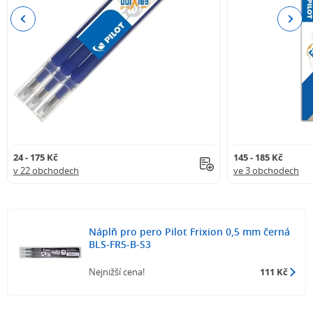
Previous
Next
24 - 175 Kč
145 - 185 Kč
v 22 obchodech
ve 3 obchodech
Náplň pro pero Pilot Frixion 0,5 mm černá
BLS-FR5-B-S3
Nejnižší cena!
111 Kč