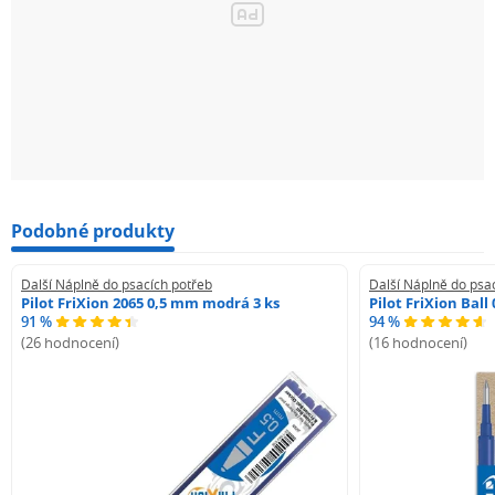
Podobné produkty
Další Náplně do psacích potřeb
Další Náplně do psa
Pilot FriXion 2065 0,5 mm modrá 3 ks
Pilot FriXion Bal
91 %
94 %
(26 hodnocení)
(16 hodnocení)