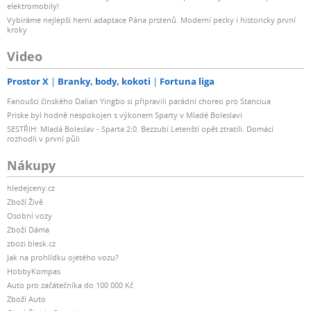
elektromobily!
Vybíráme nejlepší herní adaptace Pána prstenů. Moderní pecky i historicky první
kroky
Video
Prostor X
Branky, body, kokoti
Fortuna liga
Fanoušci čínského Dalian Yingbo si připravili parádní choreo pro Stanciua
Priske byl hodně nespokojen s výkonem Sparty v Mladé Boleslavi
SESTŘIH: Mladá Boleslav - Sparta 2:0. Bezzubí Letenští opět ztratili. Domácí
rozhodli v první půli
Nákupy
hledejceny.cz
Zboží Živě
Osobní vozy
Zboží Dáma
zbozi.blesk.cz
Jak na prohlídku ojetého vozu?
HobbyKompas
Auto pro začátečníka do 100 000 Kč
Zboží Auto