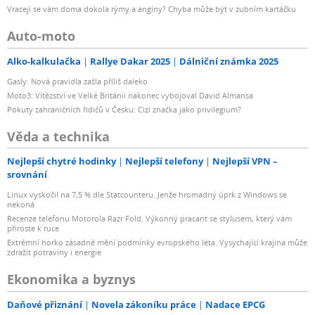
Vracejí se vám doma dokola rýmy a angíny? Chyba může být v zubním kartáčku
Auto-moto
Alko-kalkulačka
Rallye Dakar 2025
Dálniční známka 2025
Gasly: Nová pravidla zašla příliš daleko
Moto3: Vítězství ve Velké Británii nakonec vybojoval David Almansa
Pokuty zahraničních řidičů v Česku: Cizí značka jako privilegium?
Věda a technika
Nejlepší chytré hodinky
Nejlepší telefony
Nejlepší VPN –
srovnání
Linux vyskočil na 7,5 % dle Statcounteru. Jenže hromadný úprk z Windows se
nekoná
Recenze telefonu Motorola Razr Fold. Výkonný pracant se stylusem, který vám
přiroste k ruce
Extrémní horko zásadně mění podmínky evropského léta. Vysychající krajina může
zdražit potraviny i energie
Ekonomika a byznys
Daňové přiznání
Novela zákoníku práce
Nadace EPCG