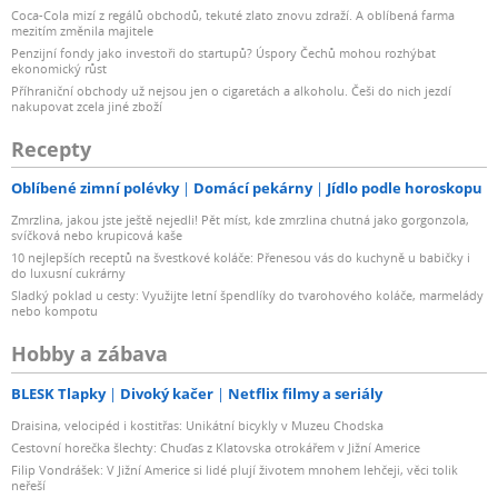
Coca-Cola mizí z regálů obchodů, tekuté zlato znovu zdraží. A oblíbená farma
mezitím změnila majitele
Penzijní fondy jako investoři do startupů? Úspory Čechů mohou rozhýbat
ekonomický růst
Příhraniční obchody už nejsou jen o cigaretách a alkoholu. Češi do nich jezdí
nakupovat zcela jiné zboží
Recepty
Oblíbené zimní polévky
Domácí pekárny
Jídlo podle horoskopu
Zmrzlina, jakou jste ještě nejedli! Pět míst, kde zmrzlina chutná jako gorgonzola,
svíčková nebo krupicová kaše
10 nejlepších receptů na švestkové koláče: Přenesou vás do kuchyně u babičky i
do luxusní cukrárny
Sladký poklad u cesty: Využijte letní špendlíky do tvarohového koláče, marmelády
nebo kompotu
Hobby a zábava
BLESK Tlapky
Divoký kačer
Netflix filmy a seriály
Draisina, velocipéd i kostitřas: Unikátní bicykly v Muzeu Chodska
Cestovní horečka šlechty: Chuďas z Klatovska otrokářem v Jižní Americe
Filip Vondrášek: V Jižní Americe si lidé plují životem mnohem lehčeji, věci tolik
neřeší