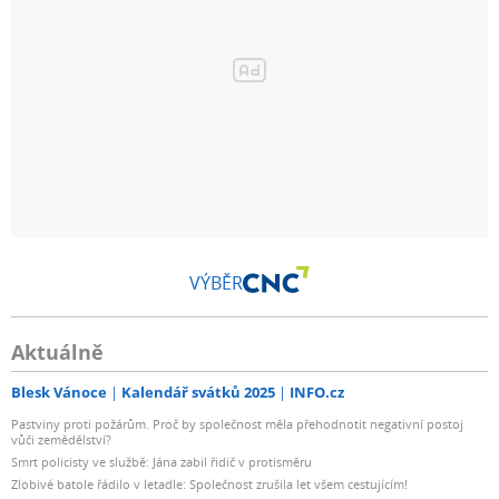
VÝBĚR
Aktuálně
Blesk Vánoce
Kalendář svátků 2025
INFO.cz
Pastviny proti požárům. Proč by společnost měla přehodnotit negativní postoj
vůči zemědělství?
Smrt policisty ve službě: Jána zabil řidič v protisměru
Zlobivé batole řádilo v letadle: Společnost zrušila let všem cestujícím!