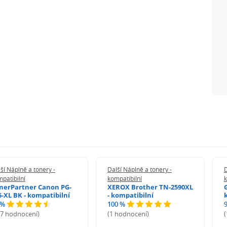
ší Náplně a tonery -
Další Náplně a tonery -
D
patibilní
kompatibilní
k
nerPartner Canon PG-
XEROX Brother TN-2590XL
5-XL BK - kompatibilní
- kompatibilní
 %
100 %
27 hodnocení)
(1 hodnocení)