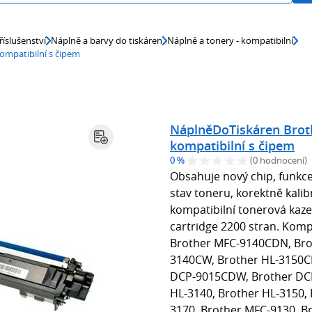
říslušenství
Náplně a barvy do tiskáren
Náplně a tonery - kompatibilní
ompatibilní s čipem
NáplněDoTiskáren Brot
kompatibilní s čipem
0 %
(0 hodnocení)
Obsahuje nový chip, funkce
stav toneru, korektně kali
kompatibilní tonerová kaze
cartridge 2200 stran. Komp
Brother MFC-9140CDN, Bro
3140CW, Brother HL-3150C
DCP-9015CDW, Brother DCP
HL-3140, Brother HL-3150,
3170, Brother MFC-9130, B