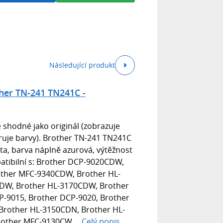
Následující produkt
her TN-241 TN241C -
 shodné jako originál (zobrazuje
bruje barvy). Brother TN-241 TN241C
ta, barva náplně azurová, výtěžnost
atibilní s: Brother DCP-9020CDW,
ther MFC-9340CDW, Brother HL-
DW, Brother HL-3170CDW, Brother
-9015, Brother DCP-9020, Brother
 Brother HL-3150CDN, Brother HL-
rother MFC-9130CW,...
Celý popis