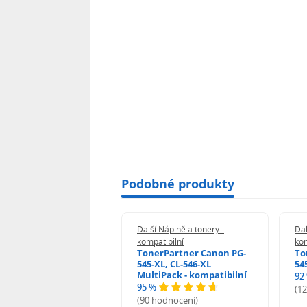
Podobné produkty
 Náplně a tonery -
Další Náplně a tonery -
Dal
tibilní
kompatibilní
kom
print Samsung MLT-
TonerPartner Canon PG-
To
L - kompatibilní
545-XL, CL-546-XL
54
MultiPack - kompatibilní
92
95 %
 hodnocení)
(1
(90 hodnocení)