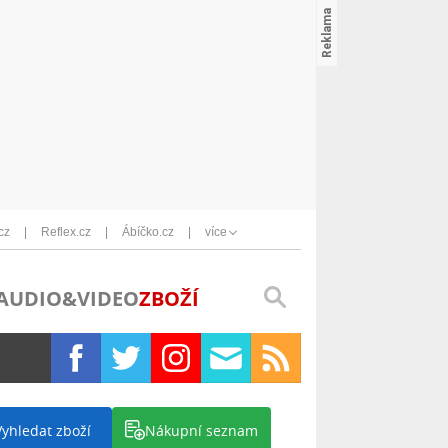
cz
Reflex.cz
Ábíčko.cz
více
AUDIO&VIDEO
ZBOŽÍ
Vyhledat zboží
Nákupní seznam