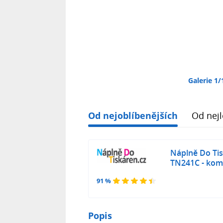
Galerie 1/
Od nejoblíbenějších
Od nejl
Náplně Do Ti
TN241C - komp
91 %
Popis