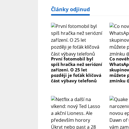
Články odjinud
První fotomobil byl
Co novéh
spíš hračka než seriózní
WhatsAp
zařízení. O 25 let
skupino
později je foťák klíčová
můžete p
část výbavy telefonů
zmínku @