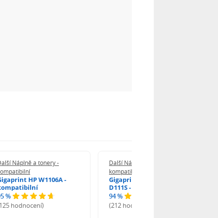
alší Náplně a tonery -
Další Náplně a tonery -
ompatibilní
kompatibilní
Gigaprint HP W1106A -
Gigaprint Samsung MLT-
kompatibilní
D111S - kompatibilní
95 %
94 %
(125 hodnocení)
(212 hodnocení)