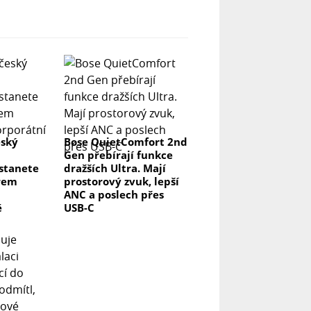
eský
Bose QuietComfort 2nd
Gen přebírají funkce
 stanete
dražších Ultra. Mají
rem
prostorový zvuk, lepší
ANC a poslech přes
ě
USB-C