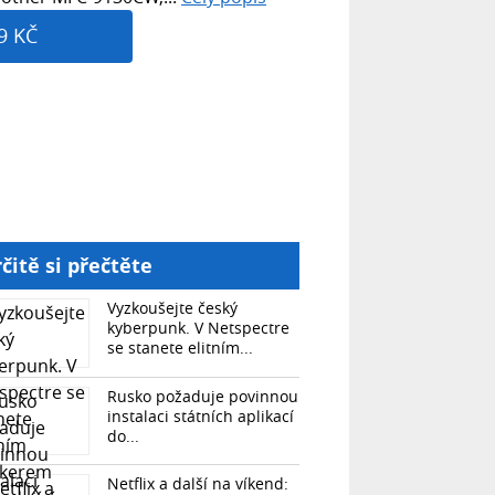
9 KČ
čitě si přečtěte
Vyzkoušejte český
kyberpunk. V Netspectre
se stanete elitním...
Rusko požaduje povinnou
instalaci státních aplikací
do...
Netflix a další na víkend: