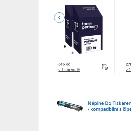
Previous
 750 Kč
616 Kč
27
obchodě
v 1 obchodě
v 
Náplně Do Tiskáre
- kompatibilní s či