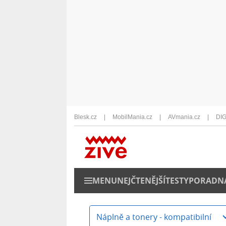
Blesk.cz
MobilMania.cz
AVmania.cz
DIG
MENU
NEJČTENĚJŠÍ
TESTY
PORADN
Náplně a tonery - kompatibilní