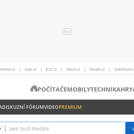
Iarena.cz
Auto.cz
E15.cz
iSport.cz
Doupě.cz
AutoRevue.
POČÍTAČE
MOBILY
TECHNIKA
HRY
A
DISKUZNÍ FÓRUM
VIDEO
PREMIUM