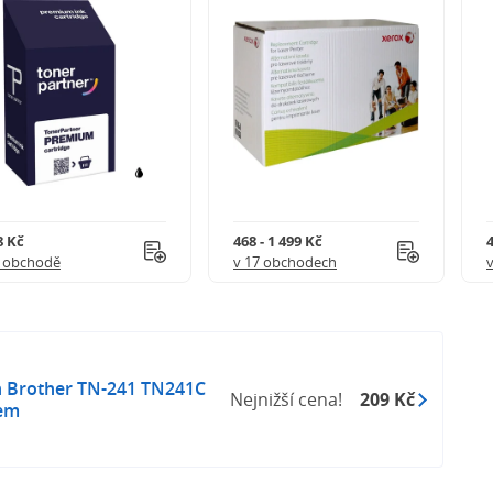
8 Kč
468 - 1 499 Kč
4
1 obchodě
v 17 obchodech
n Brother TN-241 TN241C
Nejnižší cena!
209 Kč
pem