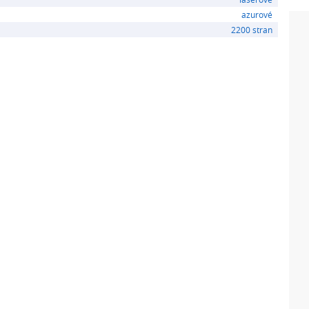
azurové
2200 stran