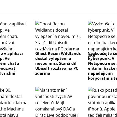
o v aplikaci
Ghost Recon Wildlands
Vyzkoušejte č
p. Ve
dostal vylepšení a
kyberpunk. V
vém chatu
novou misi. Starší díl
Netspectre se
oužívat
Ubisoft rozdává na PC
elitním hacke
všichni
zdarma
napadajícím
korporátní sít