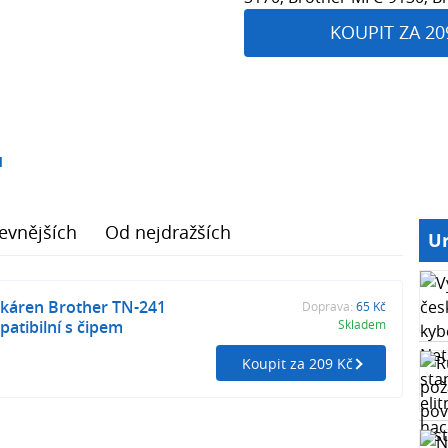
KOUPIT ZA 20
1
evnějších
Od nejdražších
Ur
skáren Brother TN-241
Doprava:
65 Kč
atibilní s čipem
Skladem
Koupit za 209 Kč