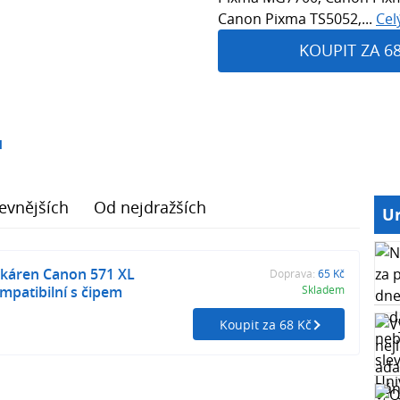
Canon Pixma TS5052,...
Cel
KOUPIT ZA 6
1
evnějších
Od nejdražších
Ur
skáren Canon 571 XL
Doprava:
65 Kč
mpatibilní s čipem
Skladem
Koupit za 68 Kč