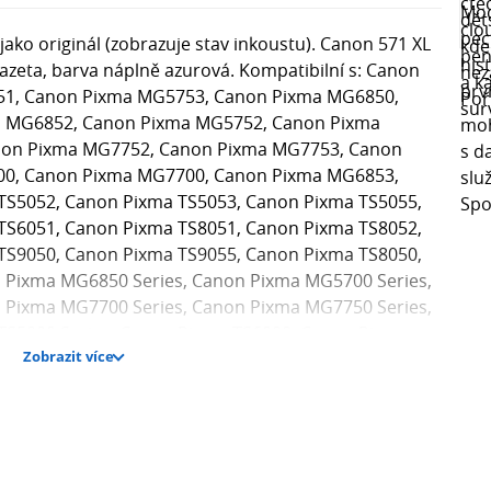
ako originál (zobrazuje stav inkoustu). Canon 571 XL
azeta, barva náplně azurová. Kompatibilní s: Canon
1, Canon Pixma MG5753, Canon Pixma MG6850,
 MG6852, Canon Pixma MG5752, Canon Pixma
on Pixma MG7752, Canon Pixma MG7753, Canon
0, Canon Pixma MG7700, Canon Pixma MG6853,
TS5052, Canon Pixma TS5053, Canon Pixma TS5055,
TS6051, Canon Pixma TS8051, Canon Pixma TS8052,
TS9050, Canon Pixma TS9055, Canon Pixma TS8050,
 Pixma MG6850 Series, Canon Pixma MG5700 Series,
 Pixma MG7700 Series, Canon Pixma MG7750 Series,
TS5000 Series, Canon Pixma TS6000, Canon Pixma
Zobrazit více
, Canon Pixma TS6050 Series, Canon Pixma TS8000,
Pixma TS8020, Canon Pixma TS8020 Series, Canon
 Series, Canon Pixma TS9000, Canon Pixma TS9000