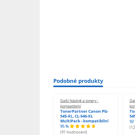
Podobné produkty
 Náplně a tonery -
Další Náplně a tonery -
Dal
tibilní
kompatibilní
kom
print Samsung MLT-
TonerPartner Canon PG-
To
L - kompatibilní
545-XL, CL-546-XL
54
MultiPack - kompatibilní
92
95 %
 hodnocení)
(1
(91 hodnocení)