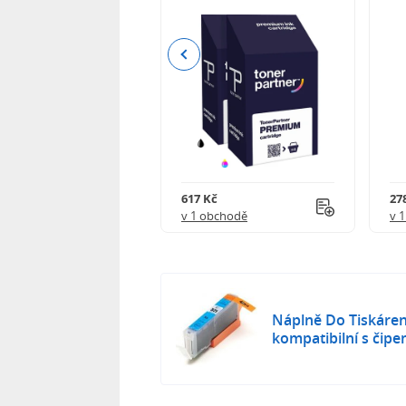
Previous
 750 Kč
617 Kč
27
obchodě
v 1 obchodě
v 
Náplně Do Tiskáren
kompatibilní s čip