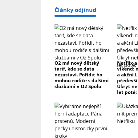
Články odjinud
O2 má nový dětský
Netflix a
tarif, kde se data
víkend: 
nezastaví. Pořídit ho
a akční L
mohou rodiče s dalšími
předevší
službami v O2 Spolu
Úkryt ne
let poté: