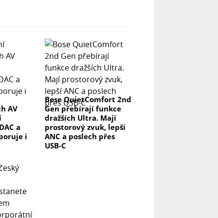
Bose QuietComfort 2nd
ch AV
Gen přebírají funkce
í
dražších Ultra. Mají
DAC a
prostorový zvuk, lepší
poruje i
ANC a poslech přes
USB-C