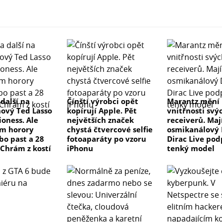
 další na
Čínští výrobci opět
Marantz mění
nový Ted Lasso
kopírují Apple. Pět
vnitřnosti svý
ioness. Ale
největších značek
receiverů. Maj
m horory
chystá čtvercové selfie
osmikanálový 
bo past a 28
fotoaparáty po vzoru
Dirac Live pod
 Chrám z kostí
iPhonu
tenký model