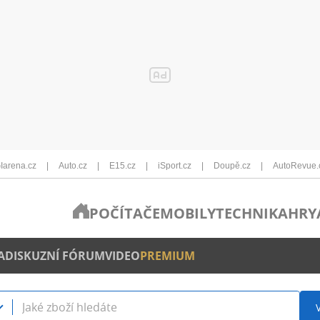
Iarena.cz
Auto.cz
E15.cz
iSport.cz
Doupě.cz
AutoRevue.
POČÍTAČE
MOBILY
TECHNIKA
HRY
A
DISKUZNÍ FÓRUM
VIDEO
PREMIUM