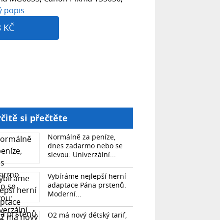
ý popis
8 KČ
čitě si přečtěte
Normálně za peníze,
dnes zadarmo nebo se
slevou: Univerzální...
Vybíráme nejlepší herní
adaptace Pána prstenů.
Moderní...
O2 má nový dětský tarif,