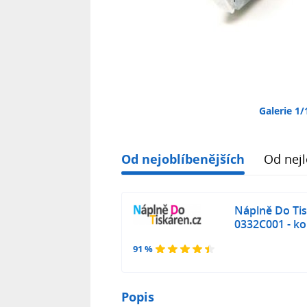
Galerie 1/
Od nejoblíbenějších
Od nejl
Náplně Do Ti
0332C001 - ko
91 %
Popis