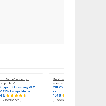
alší Náplně a tonery -
Další Náplně a tonery -
ompatibilní
kompatibilní
Gigaprint Samsung MLT-
XEROX Brother TN-2590XL
D111S - kompatibilní
- kompatibilní
94 %
100 %
(212 hodnocení)
(1 hodnocení)