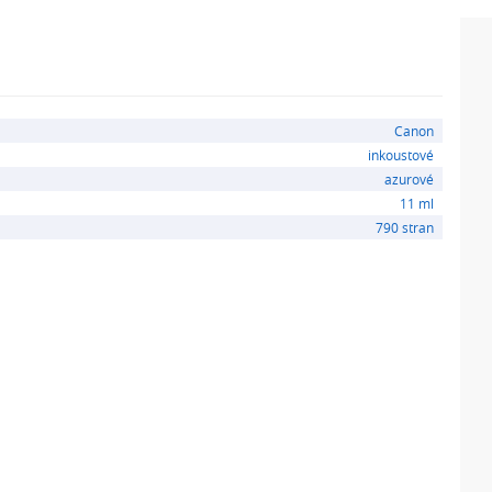
Canon
inkoustové
azurové
11 ml
790 stran