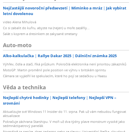
Nejčastější novoroční předsevzetí
Miminko a mráz
Jak vybírat
letní dovolenou
video Alena Mihulová
Co si zabalit do kufru, abyste na (nejen) u moře zazářily...
Salát s koprem a dresinkem ze zakysané smetany
Auto-moto
Alko-kalkulačka
Rallye Dakar 2025
Dálniční známka 2025
Výhřev, čidla a stačí, říká průzkum. Pokročilá elektronika není prioritou zákazníků
MotoGP: Martin proměnil pole position ve výhru v britském sprintu
Câmara se vyjádřil ke spekulacím, které ho pojí se sedačkou u Haasu
Věda a technika
Nejlepší chytré hodinky
Nejlepší telefony
Nejlepší VPN –
srovnání
Aktualizujte své Windows 11 Insider do 11. srpna. Pak už vám nebudou fungovat
aktualizace
Pokračuje záchrana Starshipu. V moři už dva týdny plave monstrum vysoké jako
sedmnáctipatrový panelák
Normálně za peníze, dnes zadarmo nebo se slevou: Univerzální čtečka, cloudová