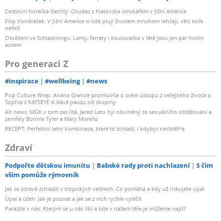
Cestovní horečka šlechty: Chuďas z Klatovska otrokářem v Jižní Americe
Filip Vondrášek: V Jižní Americe si lidé plují životem mnohem lehčeji, věci tolik
neřeší
Osvěžení ve Schladmingu: Lamy, ferraty i koulovačka v létě jsou jen pár hodin
autem
Pro generaci Z
#inspirace
#wellbeing
#news
Pop Culture Wrap: Ariana Grande promluvila o svém ústupu z veřejného života a
Sophia z KATSEYE si dává pauzu od skupiny
Alt news: MGK v tom zas lítá, Jared Leto byl obviněný ze sexuálního obtěžování a
zemřely Bonnie Tyler a Mary Morello
RECEPT: Perfektní letní kombinace, které tě zchladí, i kdybys nechtěl*a
Zdraví
Podpořte dětskou imunitu
Babské rady proti nachlazení
S čím
vším pomůže rýmovník
Jak se zdravě zchladit v tropických vedrech: Co pomáhá a kdy už riskujete úpal
Úpal a úžeh: Jak je poznat a jak se z nich rychle vyléčit
Parazité v nás: Kterým se u nás líbí a kde v našem těle je můžeme najít?