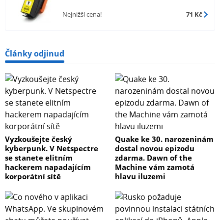
Nejnižší cena!
71 Kč
Články odjinud
Vyzkoušejte český
Quake ke 30. narozeninám
kyberpunk. V Netspectre
dostal novou epizodu
se stanete elitním
zdarma. Dawn of the
hackerem napadajícím
Machine vám zamotá
korporátní sítě
hlavu iluzemi