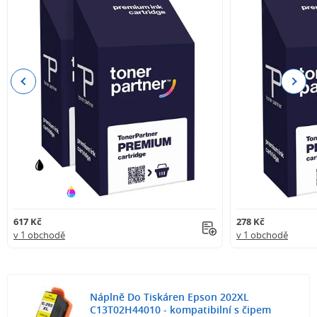
Previous
Next
617 Kč
278 Kč
v 1 obchodě
v 1 obchodě
Náplně Do Tiskáren Epson 202XL
C13T02H44010 - kompatibilní s čipem