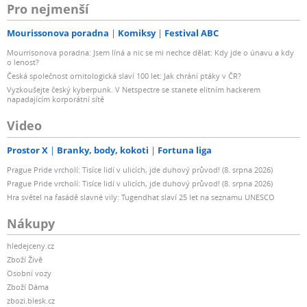
Pro nejmenší
Mourissonova poradna
Komiksy
Festival ABC
Mourrisonova poradna: Jsem líná a nic se mi nechce dělat: Kdy jde o únavu a kdy
o lenost?
Česká společnost ornitologická slaví 100 let: Jak chrání ptáky v ČR?
Vyzkoušejte český kyberpunk. V Netspectre se stanete elitním hackerem
napadajícím korporátní sítě
Video
Prostor X
Branky, body, kokoti
Fortuna liga
Prague Pride vrcholí: Tisíce lidí v ulicích, jde duhový průvod! (8. srpna 2026)
Prague Pride vrcholí: Tisíce lidí v ulicích, jde duhový průvod! (8. srpna 2026)
Hra světel na fasádě slavné vily: Tugendhat slaví 25 let na seznamu UNESCO
Nákupy
hledejceny.cz
Zboží Živě
Osobní vozy
Zboží Dáma
zbozi.blesk.cz