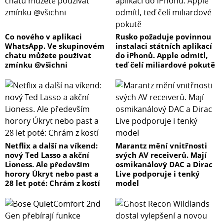
Co nového v aplikaci
Rusko požaduje povinnou
WhatsApp. Ve skupinovém
instalaci státních aplikací
chatu můžete používat
do iPhonů. Apple odmítl,
zmínku @všichni
teď čelí miliardové pokutě
Netflix a další na víkend:
Marantz mění vnitřnosti
nový Ted Lasso a akční
svých AV receiverů. Mají
Lioness. Ale především
osmikanálový DAC a Dirac
horory Úkryt nebo past a
Live podporuje i tenký
28 let poté: Chrám z kostí
model