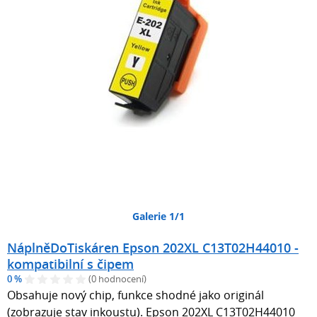
Galerie 1/1
NáplněDoTiskáren Epson 202XL C13T02H44010 -
kompatibilní s čipem
0 %
(0 hodnocení)
Obsahuje nový chip, funkce shodné jako originál
(zobrazuje stav inkoustu). Epson 202XL C13T02H44010