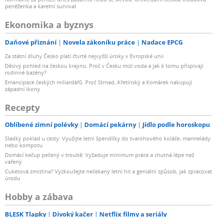
peněženka a karetní survival
Ekonomika a byznys
Daňové přiznání
Novela zákoníku práce
Nadace EPCG
Za státní dluhy Česko platí čtvrté nejvyšší úroky v Evropské unii
Děsivý pohled na českou krajinu. Proč v Česku mizí voda a jak k tomu přispívají
rodinné bazény?
Emancipace českých miliardářů. Proč Strnad, Křetínský a Komárek nakupují
západní ikony
Recepty
Oblíbené zimní polévky
Domácí pekárny
Jídlo podle horoskopu
Sladký poklad u cesty: Využijte letní špendlíky do tvarohového koláče, marmelády
nebo kompotu
Domácí kečup pečený v troubě: Vyžaduje minimum práce a chutná lépe než
vařený
Cuketová zmrzlina? Vyzkoušejte nečekaný letní hit a geniální způsob, jak zpracovat
úrodu
Hobby a zábava
BLESK Tlapky
Divoký kačer
Netflix filmy a seriály