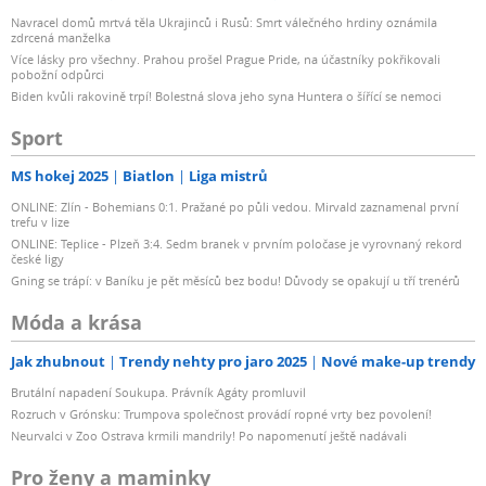
Navracel domů mrtvá těla Ukrajinců i Rusů: Smrt válečného hrdiny oznámila
zdrcená manželka
Více lásky pro všechny. Prahou prošel Prague Pride, na účastníky pokřikovali
pobožní odpůrci
Biden kvůli rakovině trpí! Bolestná slova jeho syna Huntera o šířící se nemoci
Sport
MS hokej 2025
Biatlon
Liga mistrů
ONLINE: Zlín - Bohemians 0:1. Pražané po půli vedou. Mirvald zaznamenal první
trefu v lize
ONLINE: Teplice - Plzeň 3:4. Sedm branek v prvním poločase je vyrovnaný rekord
české ligy
Gning se trápí: v Baníku je pět měsíců bez bodu! Důvody se opakují u tří trenérů
Móda a krása
Jak zhubnout
Trendy nehty pro jaro 2025
Nové make-up trendy
Brutální napadení Soukupa. Právník Agáty promluvil
Rozruch v Grónsku: Trumpova společnost provádí ropné vrty bez povolení!
Neurvalci v Zoo Ostrava krmili mandrily! Po napomenutí ještě nadávali
Pro ženy a maminky