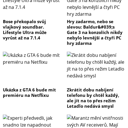
Bose překopalo svůj
Hry zadarmo, nebo se
vlajkový soundbar.
slevou: Baldur&#039;s
Lifestyle Ultra může
Gate 3 na konzolích nikdy
vyrůst až na 7.1.4
nebylo levnější a čtyři PC
hry zdarma
Ukázka z GTA 6 bude mít
Zkrátit dobu nabíjení
premiéru na Netflixu
telefonu by chtěl každý,
ale jít na to přes režim
Letadlo nedává smysl