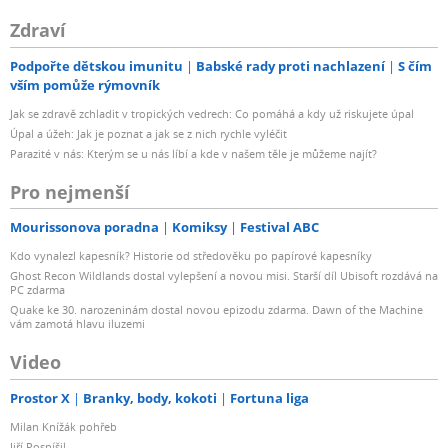
Zdraví
Podpořte dětskou imunitu
Babské rady proti nachlazení
S čím
vším pomůže rýmovník
Jak se zdravě zchladit v tropických vedrech: Co pomáhá a kdy už riskujete úpal
Úpal a úžeh: Jak je poznat a jak se z nich rychle vyléčit
Parazité v nás: Kterým se u nás líbí a kde v našem těle je můžeme najít?
Pro nejmenší
Mourissonova poradna
Komiksy
Festival ABC
Kdo vynalezl kapesník? Historie od středověku po papírové kapesníky
Ghost Recon Wildlands dostal vylepšení a novou misi. Starší díl Ubisoft rozdává na
PC zdarma
Quake ke 30. narozeninám dostal novou epizodu zdarma. Dawn of the Machine
vám zamotá hlavu iluzemi
Video
Prostor X
Branky, body, kokoti
Fortuna liga
Milan Knížák pohřeb
Jiří Pospíšil