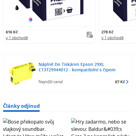
616 Kč
278 Kč
v 1 obchodě
v 1 obchodě
Náplně Do Tiskáren Epson 29XL
C13T29944012 - kompatibilní s čipem
Nejnižší cena!
67 Kč
Články odjinud