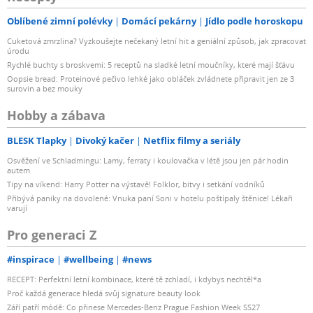
Oblíbené zimní polévky
Domácí pekárny
Jídlo podle horoskopu
Cuketová zmrzlina? Vyzkoušejte nečekaný letní hit a geniální způsob, jak zpracovat
úrodu
Rychlé buchty s broskvemi: 5 receptů na sladké letní moučníky, které mají šťávu
Oopsie bread: Proteinové pečivo lehké jako obláček zvládnete připravit jen ze 3
surovin a bez mouky
Hobby a zábava
BLESK Tlapky
Divoký kačer
Netflix filmy a seriály
Osvěžení ve Schladmingu: Lamy, ferraty i koulovačka v létě jsou jen pár hodin
autem
Tipy na víkend: Harry Potter na výstavě! Folklor, bitvy i setkání vodníků
Přibývá paniky na dovolené: Vnuka paní Soni v hotelu poštípaly štěnice! Lékaři
varují
Pro generaci Z
#inspirace
#wellbeing
#news
RECEPT: Perfektní letní kombinace, které tě zchladí, i kdybys nechtěl*a
Proč každá generace hledá svůj signature beauty look
Září patří módě: Co přinese Mercedes-Benz Prague Fashion Week SS27