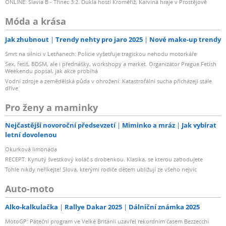
ONLINE: Slavia B - Třinec 3:2. Dukla hostí Kroměříž, Karviná hraje v Prostějově
Móda a krása
Jak zhubnout
Trendy nehty pro jaro 2025
Nové make-up trendy
Smrt na silnici v Letňanech: Policie vyšetřuje tragickou nehodu motorkáře
Sex, fetiš, BDSM, ale i přednášky, workshopy a market. Organizátor Prague Fetish
Weekendu popsal, jak akce probíhá
Vodní zdroje a zemědělská půda v ohrožení: Katastrofální sucha přicházejí stále
dříve
Pro ženy a maminky
Nejčastější novoroční předsevzetí
Miminko a mráz
Jak vybírat
letní dovolenou
Okurková limonáda
RECEPT: Kynutý švestkový koláč s drobenkou. Klasika, se kterou zabodujete
Tohle nikdy neříkejte! Slova, kterými rodiče dětem ubližují ze všeho nejvíc
Auto-moto
Alko-kalkulačka
Rallye Dakar 2025
Dálniční známka 2025
MotoGP: Páteční program ve Velké Británii uzavřel rekordním časem Bezzecchi