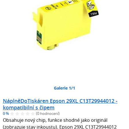
Galerie 1/1
NáplněDoTiskáren Epson 29XL C13T29944012 -
kompatibilní s čipem
0 %
(0 hodnocení)
Obsahuje nový chip, funkce shodné jako originál
(zobrazuje stav inkoustu). Epson 29XL C13T29944012