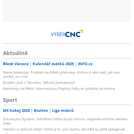
VÝBĚR
Aktuálně
Blesk Vánoce
Kalendář svátků 2025
INFO.cz
Marek Adamczyk: Problém na DAMU přetrvává. Všichni o něm vědí, jen moc
nevědí, co s ním
Brutální útok v Tanvaldu: Několik pobodaných
Nahotinky na Měsíci: Astronautovy Playboy fotky se vydražily za miliony
Sport
MS hokej 2025
Biatlon
Liga mistrů
Ostuda pro Dynamo. Odhlášení béčka za půl milionu, majitelka odmítla nabídku
kraje
Haraslín si zaslouží odejít. Výhra je to i pro Spartu, ale měla by ještě zareagovat