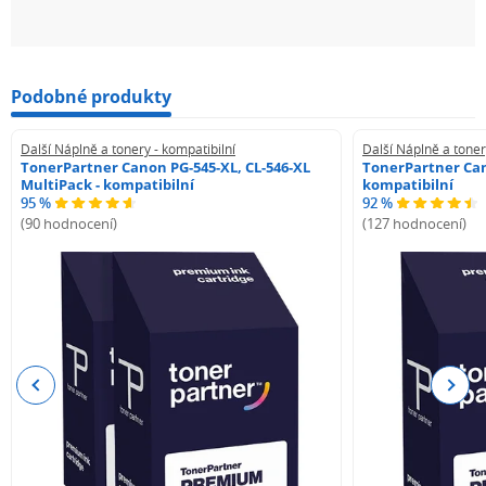
Podobné produkty
Další Náplně a tonery - kompatibilní
Další Náplně a toner
TonerPartner Canon PG-545-XL, CL-546-XL
TonerPartner Can
MultiPack - kompatibilní
kompatibilní
95 %
92 %
(90 hodnocení)
(127 hodnocení)
Previous
Next