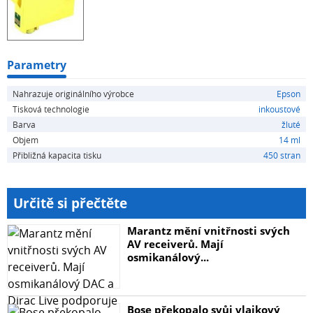
Parametry
Nahrazuje originálního výrobce
Epson
Tisková technologie
inkoustové
Barva
žluté
Objem
14 ml
Přibližná kapacita tisku
450 stran
Určitě si přečtěte
Marantz mění vnitřnosti svých
AV receiverů. Mají
osmikanálový...
Bose překopalo svůj vlajkový