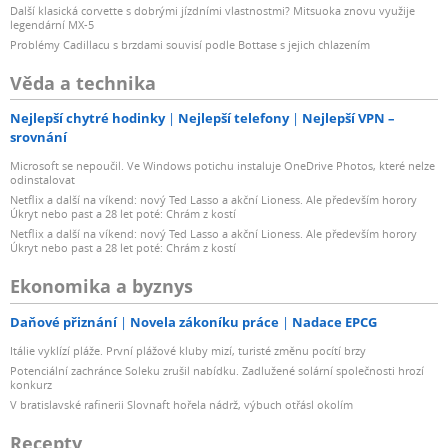
Další klasická corvette s dobrými jízdními vlastnostmi? Mitsuoka znovu využije
legendární MX-5
Problémy Cadillacu s brzdami souvisí podle Bottase s jejich chlazením
Věda a technika
Nejlepší chytré hodinky
Nejlepší telefony
Nejlepší VPN –
srovnání
Microsoft se nepoučil. Ve Windows potichu instaluje OneDrive Photos, které nelze
odinstalovat
Netflix a další na víkend: nový Ted Lasso a akční Lioness. Ale především horory
Úkryt nebo past a 28 let poté: Chrám z kostí
Netflix a další na víkend: nový Ted Lasso a akční Lioness. Ale především horory
Úkryt nebo past a 28 let poté: Chrám z kostí
Ekonomika a byznys
Daňové přiznání
Novela zákoníku práce
Nadace EPCG
Itálie vyklízí pláže. První plážové kluby mizí, turisté změnu pocítí brzy
Potenciální zachránce Soleku zrušil nabídku. Zadlužené solární společnosti hrozí
konkurz
V bratislavské rafinerii Slovnaft hořela nádrž, výbuch otřásl okolím
Recepty