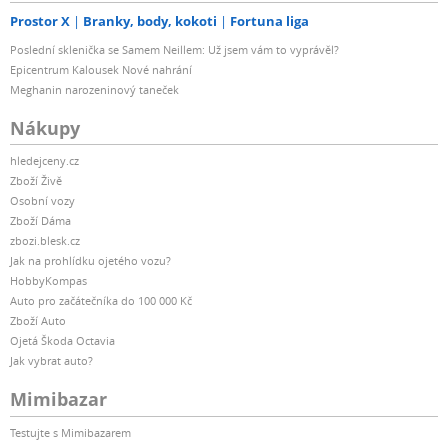
Prostor X
Branky, body, kokoti
Fortuna liga
Poslední sklenička se Samem Neillem: Už jsem vám to vyprávěl?
Epicentrum Kalousek Nové nahrání
Meghanin narozeninový taneček
Nákupy
hledejceny.cz
Zboží Živě
Osobní vozy
Zboží Dáma
zbozi.blesk.cz
Jak na prohlídku ojetého vozu?
HobbyKompas
Auto pro začátečníka do 100 000 Kč
Zboží Auto
Ojetá Škoda Octavia
Jak vybrat auto?
Mimibazar
Testujte s Mimibazarem