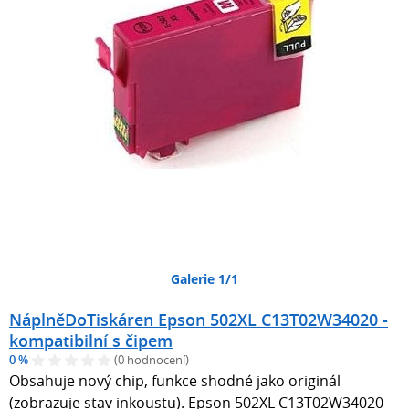
Galerie 1/1
NáplněDoTiskáren Epson 502XL C13T02W34020 -
kompatibilní s čipem
0 %
(0 hodnocení)
Obsahuje nový chip, funkce shodné jako originál
(zobrazuje stav inkoustu). Epson 502XL C13T02W34020