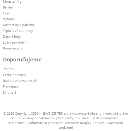
Monster High
Barbie
Lego
Pyžama
Kosmetika a parfémy
Teplákové soupravy
Dětské boty
Ložní povlečení
Bazar nábytku
Doporučujeme
Starjob
České podcasty
Rádio a zábava pro děti
Frekvence 1
Evropa 2
© 2026 Copyright CZECH NEWS CENTER a.s. a dodavatelé obsahu
Autorská práva
k publikovaným materiálům
Podmínky pro užívání služby informační
společnosti
Informace o zpracování osobních údajů
Cookies
Nastavení
soukromí