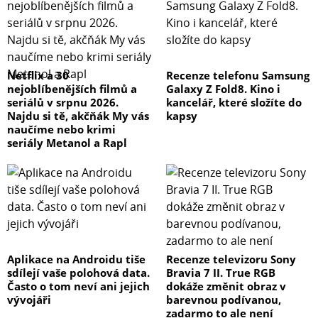
Netflix a 30
Recenze telefonu Samsung
nejoblíbenějších filmů a
Galaxy Z Fold8. Kino i
seriálů v srpnu 2026.
kancelář, které složíte do
Najdu si tě, akčňák My vás
kapsy
naučíme nebo krimi
seriály Metanol a Rapl
Aplikace na Androidu tiše
Recenze televizoru Sony
sdílejí vaše polohová data.
Bravia 7 II. True RGB
Často o tom neví ani jejich
dokáže změnit obraz v
vývojáři
barevnou podívanou,
zadarmo to ale není