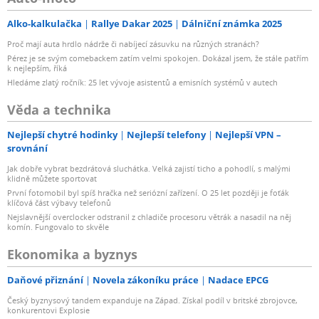
Alko-kalkulačka
Rallye Dakar 2025
Dálniční známka 2025
Proč mají auta hrdlo nádrže či nabíjecí zásuvku na různých stranách?
Pérez je se svým comebackem zatím velmi spokojen. Dokázal jsem, že stále patřím
k nejlepším, říká
Hledáme zlatý ročník: 25 let vývoje asistentů a emisních systémů v autech
Věda a technika
Nejlepší chytré hodinky
Nejlepší telefony
Nejlepší VPN –
srovnání
Jak dobře vybrat bezdrátová sluchátka. Velká zajistí ticho a pohodlí, s malými
klidně můžete sportovat
První fotomobil byl spíš hračka než seriózní zařízení. O 25 let později je foťák
klíčová část výbavy telefonů
Nejslavnější overclocker odstranil z chladiče procesoru větrák a nasadil na něj
komín. Fungovalo to skvěle
Ekonomika a byznys
Daňové přiznání
Novela zákoníku práce
Nadace EPCG
Český byznysový tandem expanduje na Západ. Získal podíl v britské zbrojovce,
konkurentovi Explosie