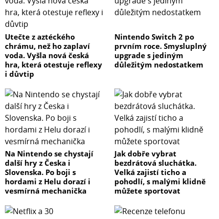
Utečte z aztéckého
Nintendo Switch 2 po
chrámu, než ho zaplaví
prvním roce. Smysluplný
voda. Vyšla nová česká
upgrade s jediným
hra, která otestuje reflexy
důležitým nedostatkem
i důvtip
Na Nintendo se chystají
Jak dobře vybrat
další hry z Česka i
bezdrátová sluchátka.
Slovenska. Po boji s
Velká zajistí ticho a
hordami z Helu dorazí i
pohodlí, s malými klidně
vesmírná mechanička
můžete sportovat