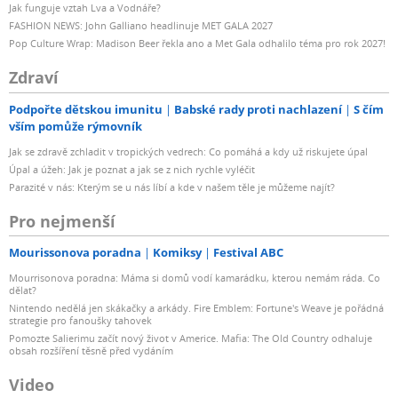
Jak funguje vztah Lva a Vodnáře?
FASHION NEWS: John Galliano headlinuje MET GALA 2027
Pop Culture Wrap: Madison Beer řekla ano a Met Gala odhalilo téma pro rok 2027!
Zdraví
Podpořte dětskou imunitu
Babské rady proti nachlazení
S čím
vším pomůže rýmovník
Jak se zdravě zchladit v tropických vedrech: Co pomáhá a kdy už riskujete úpal
Úpal a úžeh: Jak je poznat a jak se z nich rychle vyléčit
Parazité v nás: Kterým se u nás líbí a kde v našem těle je můžeme najít?
Pro nejmenší
Mourissonova poradna
Komiksy
Festival ABC
Mourrisonova poradna: Máma si domů vodí kamarádku, kterou nemám ráda. Co
dělat?
Nintendo nedělá jen skákačky a arkády. Fire Emblem: Fortune's Weave je pořádná
strategie pro fanoušky tahovek
Pomozte Salierimu začít nový život v Americe. Mafia: The Old Country odhaluje
obsah rozšíření těsně před vydáním
Video