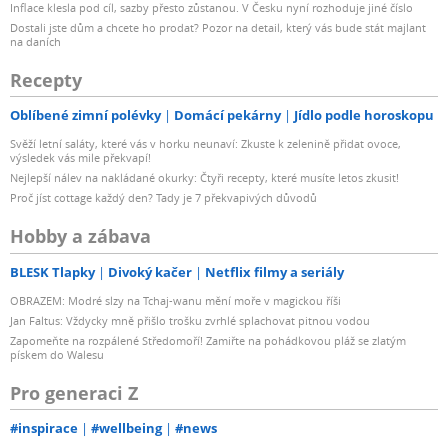
Inflace klesla pod cíl, sazby přesto zůstanou. V Česku nyní rozhoduje jiné číslo
Dostali jste dům a chcete ho prodat? Pozor na detail, který vás bude stát majlant
na daních
Recepty
Oblíbené zimní polévky
Domácí pekárny
Jídlo podle horoskopu
Svěží letní saláty, které vás v horku neunaví: Zkuste k zelenině přidat ovoce,
výsledek vás mile překvapí!
Nejlepší nálev na nakládané okurky: Čtyři recepty, které musíte letos zkusit!
Proč jíst cottage každý den? Tady je 7 překvapivých důvodů
Hobby a zábava
BLESK Tlapky
Divoký kačer
Netflix filmy a seriály
OBRAZEM: Modré slzy na Tchaj-wanu mění moře v magickou říši
Jan Faltus: Vždycky mně přišlo trošku zvrhlé splachovat pitnou vodou
Zapomeňte na rozpálené Středomoří! Zamiřte na pohádkovou pláž se zlatým
pískem do Walesu
Pro generaci Z
#inspirace
#wellbeing
#news