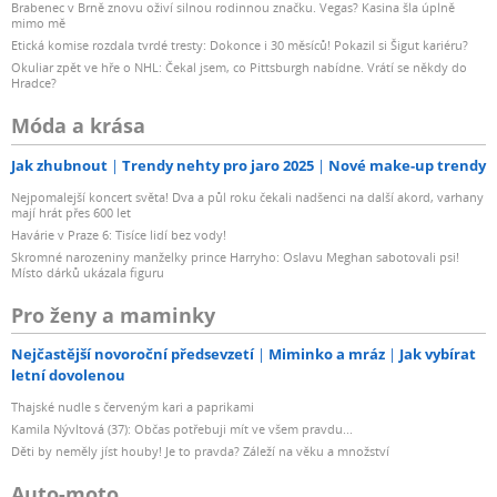
Brabenec v Brně znovu oživí silnou rodinnou značku. Vegas? Kasina šla úplně
mimo mě
Etická komise rozdala tvrdé tresty: Dokonce i 30 měsíců! Pokazil si Šigut kariéru?
Okuliar zpět ve hře o NHL: Čekal jsem, co Pittsburgh nabídne. Vrátí se někdy do
Hradce?
Móda a krása
Jak zhubnout
Trendy nehty pro jaro 2025
Nové make-up trendy
Nejpomalejší koncert světa! Dva a půl roku čekali nadšenci na další akord, varhany
mají hrát přes 600 let
Havárie v Praze 6: Tisíce lidí bez vody!
Skromné narozeniny manželky prince Harryho: Oslavu Meghan sabotovali psi!
Místo dárků ukázala figuru
Pro ženy a maminky
Nejčastější novoroční předsevzetí
Miminko a mráz
Jak vybírat
letní dovolenou
Thajské nudle s červeným kari a paprikami
Kamila Nývltová (37): Občas potřebuji mít ve všem pravdu...
Děti by neměly jíst houby! Je to pravda? Záleží na věku a množství
Auto-moto