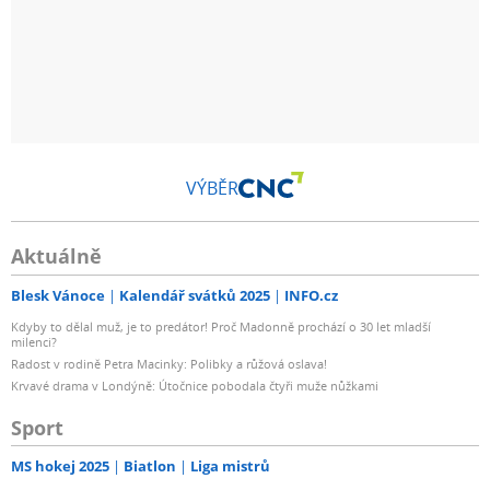
VÝBĚR
Aktuálně
Blesk Vánoce
Kalendář svátků 2025
INFO.cz
Kdyby to dělal muž, je to predátor! Proč Madonně prochází o 30 let mladší
milenci?
Radost v rodině Petra Macinky: Polibky a růžová oslava!
Krvavé drama v Londýně: Útočnice pobodala čtyři muže nůžkami
Sport
MS hokej 2025
Biatlon
Liga mistrů