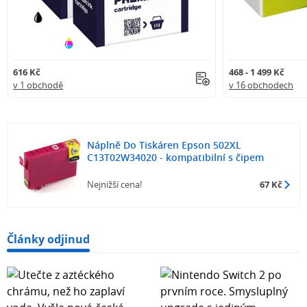
616 Kč
468 - 1 499 Kč
v 1 obchodě
v 16 obchodech
Náplně Do Tiskáren Epson 502XL
C13T02W34020 - kompatibilní s čipem
Nejnižší cena!
67 Kč
Články odjinud