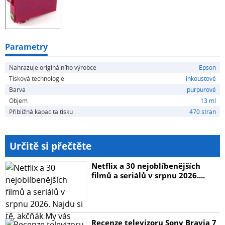
Parametry
Nahrazuje originálního výrobce
Epson
Tisková technologie
inkoustové
Barva
purpurové
Objem
13 ml
Přibližná kapacita tisku
470 stran
Určitě si přečtěte
Netflix a 30 nejoblíbenějších
filmů a seriálů v srpnu 2026....
Recenze televizoru Sony Bravia 7