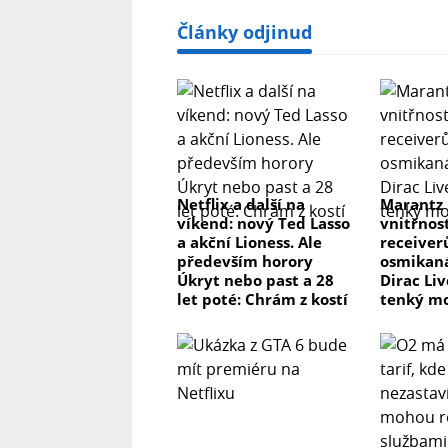
Články odjinud
Netflix a další na
Marantz
víkend: nový Ted Lasso
vnitřnos
a akční Lioness. Ale
receiver
především horory
osmikaná
Úkryt nebo past a 28
Dirac Li
let poté: Chrám z kostí
tenký m