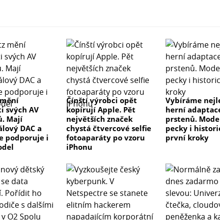
 mění
Čínští výrobci opět
Vybíráme nejl
ti svých AV
kopírují Apple. Pět
herní adaptac
ů. Mají
největších značek
prstenů. Mode
lový DAC a
chystá čtvercové selfie
pecky i histor
ve podporuje i
fotoaparáty po vzoru
první kroky
odel
iPhonu