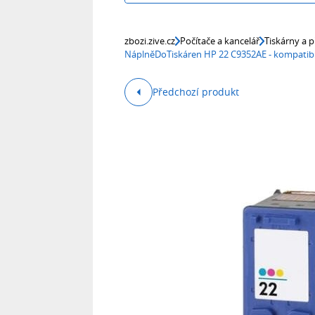
zbozi.zive.cz
Počítače a kancelář
Tiskárny a p
NáplněDoTiskáren HP 22 C9352AE - kompatibi
Předchozí produkt