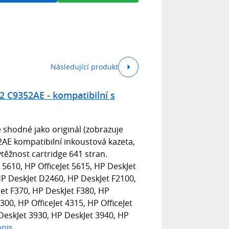
Následující produkt
 C9352AE - kompatibilní s
 shodné jako originál (zobrazuje
2AE kompatibilní inkoustová kazeta,
těžnost cartridge 641 stran.
t 5610, HP OfficeJet 5615, HP DeskJet
P DeskJet D2460, HP DeskJet F2100,
et F370, HP DeskJet F380, HP
300, HP OfficeJet 4315, HP OfficeJet
DeskJet 3930, HP DeskJet 3940, HP
opis