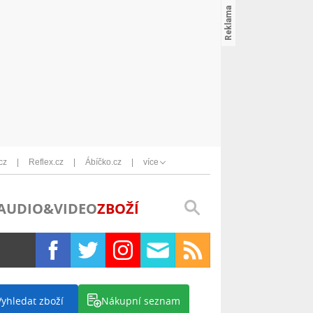
cz
Reflex.cz
Ábíčko.cz
více
AUDIO&VIDEO
ZBOŽÍ
Vyhledat zboží
Nákupní seznam