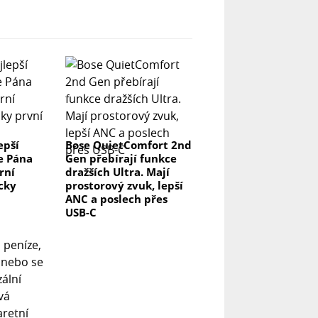
epší
Bose QuietComfort 2nd
e Pána
Gen přebírají funkce
rní
dražších Ultra. Mají
icky
prostorový zvuk, lepší
ANC a poslech přes
USB-C