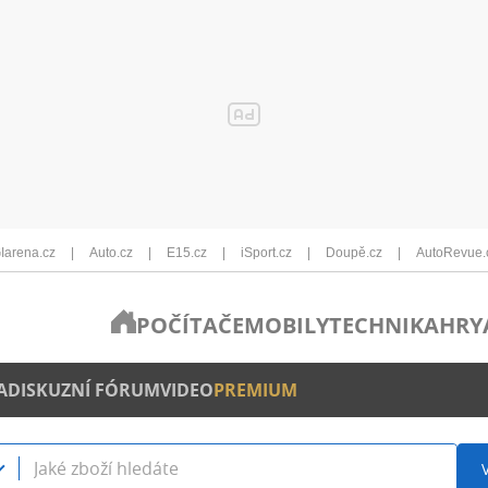
Iarena.cz
Auto.cz
E15.cz
iSport.cz
Doupě.cz
AutoRevue.
POČÍTAČE
MOBILY
TECHNIKA
HRY
A
DISKUZNÍ FÓRUM
VIDEO
PREMIUM