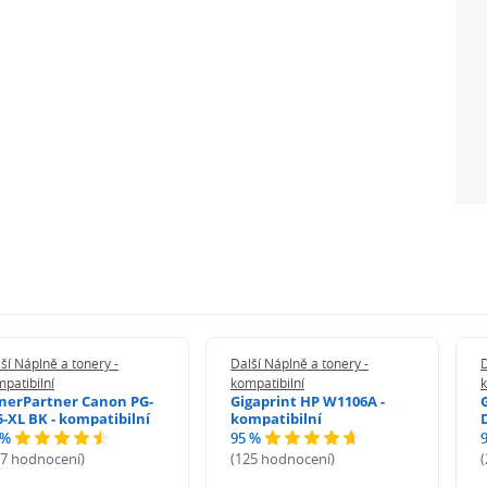
ší Náplně a tonery -
Další Náplně a tonery -
D
patibilní
kompatibilní
k
nerPartner Canon PG-
Gigaprint HP W1106A -
5-XL BK - kompatibilní
kompatibilní
 %
95 %
27 hodnocení)
(125 hodnocení)