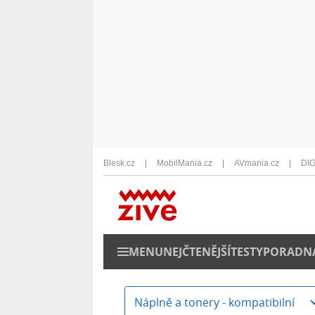
Blesk.cz
MobilMania.cz
AVmania.cz
DIG
MENU
NEJČTENĚJŠÍ
TESTY
PORADN
Náplně a tonery - kompatibilní