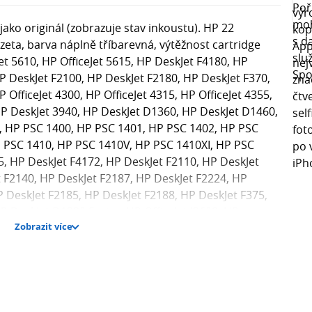
ako originál (zobrazuje stav inkoustu). HP 22
eta, barva náplně tříbarevná, výtěžnost cartridge
Jet 5610, HP OfficeJet 5615, HP DeskJet F4180, HP
P DeskJet F2100, HP DeskJet F2180, HP DeskJet F370,
 OfficeJet 4300, HP OfficeJet 4315, HP OfficeJet 4355,
HP DeskJet 3940, HP DeskJet D1360, HP DeskJet D1460,
0, HP PSC 1400, HP PSC 1401, HP PSC 1402, HP PSC
 PSC 1410, HP PSC 1410V, HP PSC 1410XI, HP PSC
5, HP DeskJet F4172, HP DeskJet F2110, HP DeskJet
 F2140, HP DeskJet F2187, HP DeskJet F2224, HP
 DeskJet F2185, HP DeskJet F2188, HP DeskJet F375,
P DeskJet D1330 Series, HP OfficeJet J3608, HP
Zobrazit více
HP OfficeJet J5520, HP FAX 1250, HP OfficeJet 4311, HP
eskJet 3930V, HP DeskJet 3940V, HP DeskJet D1311,
, HP DeskJet D1341, HP DeskJet D1368, HP DeskJet
et D1445, HP DeskJet D1455, HP DeskJet D1470, HP
P DeskJet D2320, HP DeskJet D2330, HP DeskJet
et D2430, HP DeskJet D2445, HP DeskJet D2468, HP