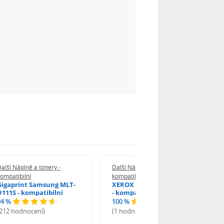
alší Náplně a tonery -
Další Náplně a tonery -
ompatibilní
kompatibilní
Gigaprint Samsung MLT-
XEROX Brother TN-2590XL
D111S - kompatibilní
- kompatibilní
94 %
100 %
(212 hodnocení)
(1 hodnocení)