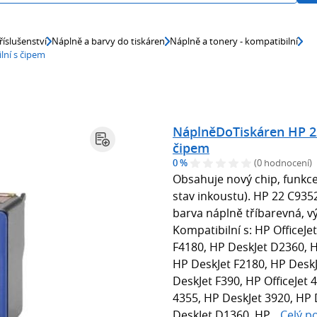
říslušenství
Náplně a barvy do tiskáren
Náplně a tonery - kompatibilní
lní s čipem
NáplněDoTiskáren HP 22
čipem
0 %
(0 hodnocení)
Obsahuje nový chip, funkce
stav inkoustu). HP 22 C935
barva náplně tříbarevná, vý
Kompatibilní s: HP OfficeJe
F4180, HP DeskJet D2360, H
HP DeskJet F2180, HP DeskJ
DeskJet F390, HP OfficeJet 4
4355, HP DeskJet 3920, HP 
DeskJet D1360, HP...
Celý p