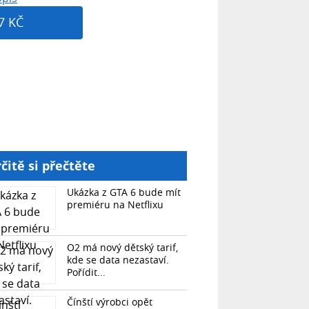
7 KČ
čitě si přečtěte
Ukázka z GTA 6 bude mít
premiéru na Netflixu
O2 má nový dětský tarif,
kde se data nezastaví.
Pořídit...
Čínští výrobci opět