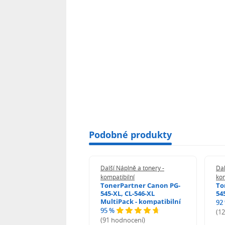
Podobné produkty
 Náplně a tonery -
Další Náplně a tonery -
Dal
tibilní
kompatibilní
kom
print Samsung MLT-
TonerPartner Canon PG-
To
L - kompatibilní
545-XL, CL-546-XL
54
MultiPack - kompatibilní
92
95 %
 hodnocení)
(1
(91 hodnocení)