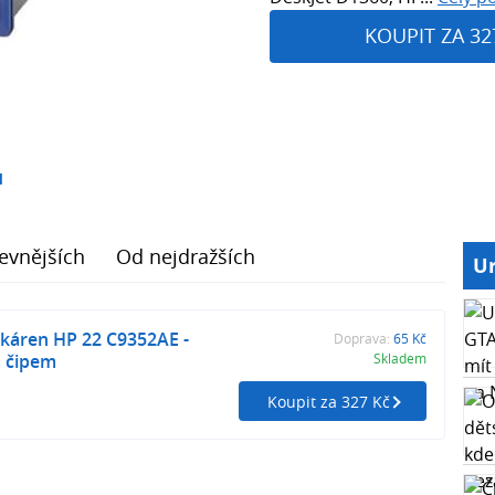
KOUPIT ZA 32
1
evnějších
Od nejdražších
Ur
káren HP 22 C9352AE -
Doprava:
65 Kč
s čipem
Skladem
Koupit za 327 Kč