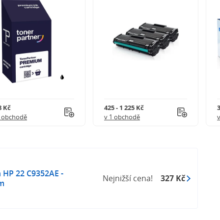
8 Kč
425 - 1 225 Kč
3
1 obchodě
v 1 obchodě
 HP 22 C9352AE -
Nejnižší cena!
327 Kč
em