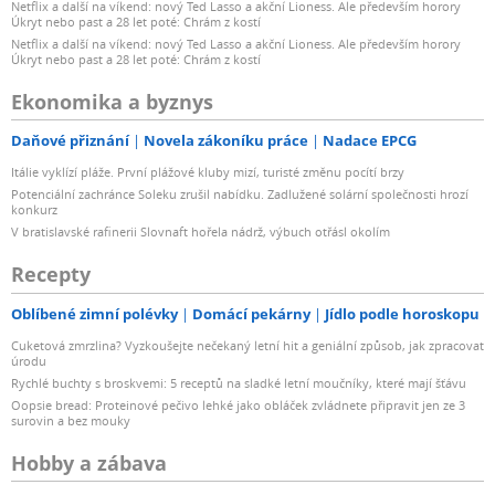
Netflix a další na víkend: nový Ted Lasso a akční Lioness. Ale především horory
Úkryt nebo past a 28 let poté: Chrám z kostí
Netflix a další na víkend: nový Ted Lasso a akční Lioness. Ale především horory
Úkryt nebo past a 28 let poté: Chrám z kostí
Ekonomika a byznys
Daňové přiznání
Novela zákoníku práce
Nadace EPCG
Itálie vyklízí pláže. První plážové kluby mizí, turisté změnu pocítí brzy
Potenciální zachránce Soleku zrušil nabídku. Zadlužené solární společnosti hrozí
konkurz
V bratislavské rafinerii Slovnaft hořela nádrž, výbuch otřásl okolím
Recepty
Oblíbené zimní polévky
Domácí pekárny
Jídlo podle horoskopu
Cuketová zmrzlina? Vyzkoušejte nečekaný letní hit a geniální způsob, jak zpracovat
úrodu
Rychlé buchty s broskvemi: 5 receptů na sladké letní moučníky, které mají šťávu
Oopsie bread: Proteinové pečivo lehké jako obláček zvládnete připravit jen ze 3
surovin a bez mouky
Hobby a zábava