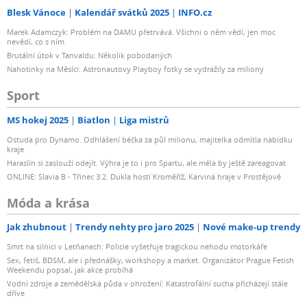
Blesk Vánoce
Kalendář svátků 2025
INFO.cz
Marek Adamczyk: Problém na DAMU přetrvává. Všichni o něm vědí, jen moc
nevědí, co s ním
Brutální útok v Tanvaldu: Několik pobodaných
Nahotinky na Měsíci: Astronautovy Playboy fotky se vydražily za miliony
Sport
MS hokej 2025
Biatlon
Liga mistrů
Ostuda pro Dynamo. Odhlášení béčka za půl milionu, majitelka odmítla nabídku
kraje
Haraslín si zaslouží odejít. Výhra je to i pro Spartu, ale měla by ještě zareagovat
ONLINE: Slavia B - Třinec 3:2. Dukla hostí Kroměříž, Karviná hraje v Prostějově
Móda a krása
Jak zhubnout
Trendy nehty pro jaro 2025
Nové make-up trendy
Smrt na silnici v Letňanech: Policie vyšetřuje tragickou nehodu motorkáře
Sex, fetiš, BDSM, ale i přednášky, workshopy a market. Organizátor Prague Fetish
Weekendu popsal, jak akce probíhá
Vodní zdroje a zemědělská půda v ohrožení: Katastrofální sucha přicházejí stále
dříve