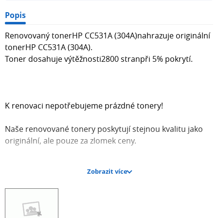
Popis
Renovovaný tonerHP CC531A (304A)nahrazuje originální
tonerHP CC531A (304A).
Toner dosahuje výtěžnosti2800 stranpři 5% pokrytí.
K renovaci nepotřebujeme prázdné tonery!
Naše renovované tonery poskytují stejnou kvalitu jako
originální, ale pouze za zlomek ceny.
Zobrazit více
Určeno pro tiskárny: