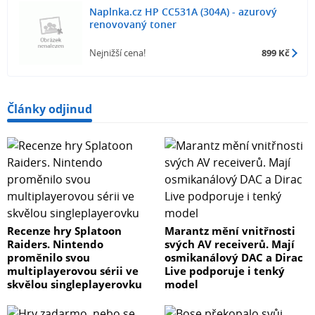
Naplnka.cz HP CC531A (304A) - azurový
renovovaný toner
Nejnižší cena!
899 Kč
Články odjinud
Recenze hry Splatoon
Marantz mění vnitřnosti
Raiders. Nintendo
svých AV receiverů. Mají
proměnilo svou
osmikanálový DAC a Dirac
multiplayerovou sérii ve
Live podporuje i tenký
skvělou singleplayerovku
model