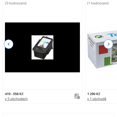
(3 hodnocení)
(1 hodnocení)
Previous
Next
419 - 558 Kč
1 290 Kč
v 5 obchodech
v 1 obchodě