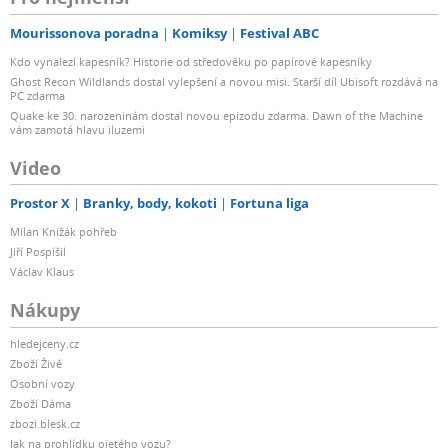
Mourissonova poradna
Komiksy
Festival ABC
Kdo vynalezl kapesník? Historie od středověku po papírové kapesníky
Ghost Recon Wildlands dostal vylepšení a novou misi. Starší díl Ubisoft rozdává na
PC zdarma
Quake ke 30. narozeninám dostal novou epizodu zdarma. Dawn of the Machine
vám zamotá hlavu iluzemi
Video
Prostor X
Branky, body, kokoti
Fortuna liga
Milan Knížák pohřeb
Jiří Pospíšil
Václav Klaus
Nákupy
hledejceny.cz
Zboží Živě
Osobní vozy
Zboží Dáma
zbozi.blesk.cz
Jak na prohlídku ojetého vozu?