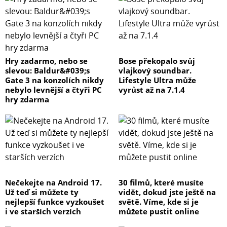
Hry zadarmo, nebo se
Bose překopalo svůj
slevou: Baldur&#039;s
vlajkový soundbar.
Gate 3 na konzolích nikdy
Lifestyle Ultra může
nebylo levnější a čtyři PC
vyrůst až na 7.1.4
hry zdarma
Nečekejte na Android 17.
30 filmů, které musíte
Už teď si můžete ty
vidět, dokud jste ještě na
nejlepší funkce vyzkoušet
světě. Víme, kde si je
i ve starších verzích
můžete pustit online