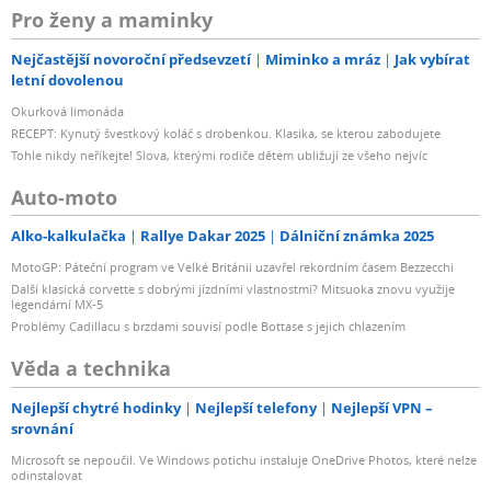
Pro ženy a maminky
Nejčastější novoroční předsevzetí
Miminko a mráz
Jak vybírat
letní dovolenou
Okurková limonáda
RECEPT: Kynutý švestkový koláč s drobenkou. Klasika, se kterou zabodujete
Tohle nikdy neříkejte! Slova, kterými rodiče dětem ubližují ze všeho nejvíc
Auto-moto
Alko-kalkulačka
Rallye Dakar 2025
Dálniční známka 2025
MotoGP: Páteční program ve Velké Británii uzavřel rekordním časem Bezzecchi
Další klasická corvette s dobrými jízdními vlastnostmi? Mitsuoka znovu využije
legendární MX-5
Problémy Cadillacu s brzdami souvisí podle Bottase s jejich chlazením
Věda a technika
Nejlepší chytré hodinky
Nejlepší telefony
Nejlepší VPN –
srovnání
Microsoft se nepoučil. Ve Windows potichu instaluje OneDrive Photos, které nelze
odinstalovat