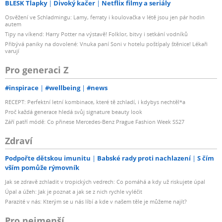
BLESK Tlapky
Divoký kačer
Netflix filmy a seriály
Osvěžení ve Schladmingu: Lamy, ferraty i koulovačka v létě jsou jen pár hodin
autem
Tipy na víkend: Harry Potter na výstavě! Folklor, bitvy i setkání vodníků
Přibývá paniky na dovolené: Vnuka paní Soni v hotelu poštípaly štěnice! Lékaři
varují
Pro generaci Z
#inspirace
#wellbeing
#news
RECEPT: Perfektní letní kombinace, které tě zchladí, i kdybys nechtěl*a
Proč každá generace hledá svůj signature beauty look
Září patří módě: Co přinese Mercedes-Benz Prague Fashion Week SS27
Zdraví
Podpořte dětskou imunitu
Babské rady proti nachlazení
S čím
vším pomůže rýmovník
Jak se zdravě zchladit v tropických vedrech: Co pomáhá a kdy už riskujete úpal
Úpal a úžeh: Jak je poznat a jak se z nich rychle vyléčit
Parazité v nás: Kterým se u nás líbí a kde v našem těle je můžeme najít?
Pro nejmenší