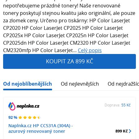
nepotřebujeme prázdné tonery! Naše renovované
tonery poskytují stejnou kvalitu jako originální, ale pouze
za zlomek ceny. Určeno pro tiskárny: HP Color LaserJet
CP2020 HP Color LaserJet CP2025 HP Color LaserJet
CP2025x HP Color LaserJet CP2025n HP Color LaserJet
CP2025dn HP Color LaserJet CM2320 HP Color LaserJet
CM2320mfp HP Color LaserJet...
Celý popis
KOUPIT ZA 899 KČ
Od nejoblíbenějších
Od nejlevnějších
Od nejdražší
Doprava:
55 Kč
92 %
Naplnka.cz HP CC531A (304A) -
azurový renovovaný toner
899 Kč