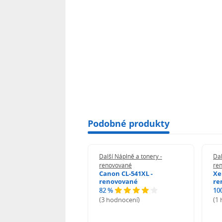
Podobné produkty
 Náplně a tonery -
Další Náplně a tonery -
Dal
vované
renovované
re
n 039H - renovované
Canon CL-541XL -
Xe
renovované
re
82 %
10
odnocení)
(3 hodnocení)
(1