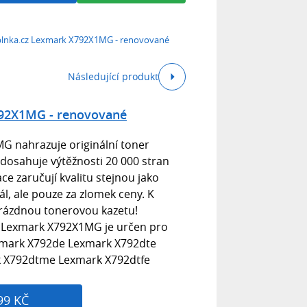
lnka.cz Lexmark X792X1MG - renovované
Následující produkt
792X1MG - renovované
​ nahrazuje originální toner
dosahuje výtěžnosti 20 000 stran
ce zaručují kvalitu stejnou jako
ál, ale pouze za zlomek ceny. K
rázdnou tonerovou kazetu!
Lexmark X792X1MG​​ je určen pro
xmark X792de Lexmark X792dte
 X792dtme Lexmark X792dtfe
99 KČ