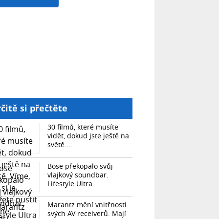
čitě si přečtěte
30 filmů, které musíte
vidět, dokud jste ještě na
světě....
Bose překopalo svůj
vlajkový soundbar.
Lifestyle Ultra...
Marantz mění vnitřnosti
svých AV receiverů. Mají