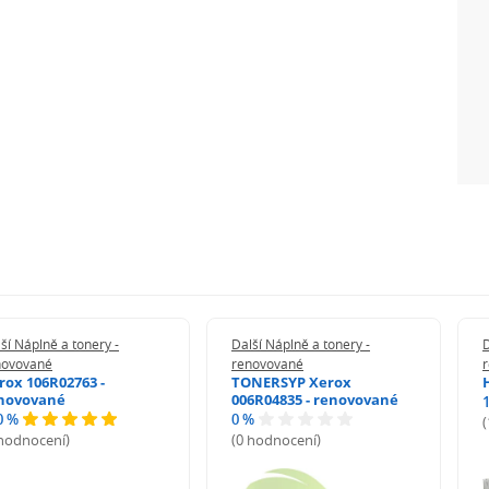
ší Náplně a tonery -
Další Náplně a tonery -
D
novované
renovované
rox 106R02763 -
TONERSYP Xerox
novované
006R04835 - renovované
0 %
0 %
 hodnocení)
(0 hodnocení)