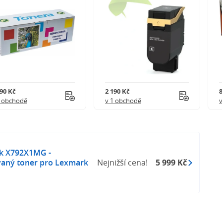
290 Kč
2 190 Kč
1 obchodě
v 1 obchodě
k X792X1MG -
aný toner pro Lexmark
Nejnižší cena!
5 999 Kč