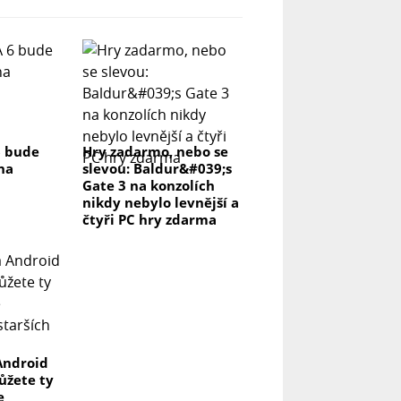
6 bude
Hry zadarmo, nebo se
na
slevou: Baldur&#039;s
Gate 3 na konzolích
nikdy nebylo levnější a
čtyři PC hry zdarma
Android
můžete ty
e