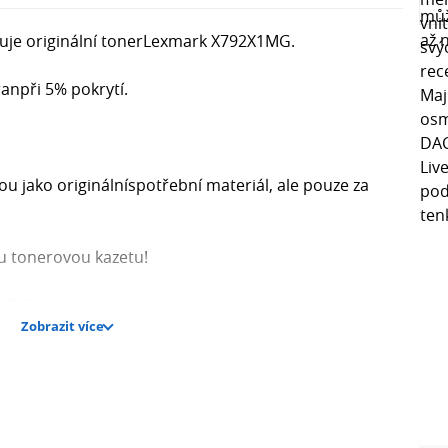
e originální tonerLexmark X792X1MG​​.
anpři 5% pokrytí.
ou jako originálníspotřební materiál, ale pouze za
u tonerovou kazetu!
92X1MG​​je určen pro tiskárny:
Zobrazit více