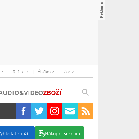
cz
Reflex.cz
Ábíčko.cz
více
AUDIO&VIDEO
ZBOŽÍ
Vyhledat zboží
Nákupní seznam