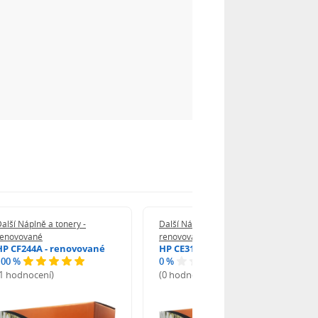
alší Náplně a tonery -
Další Náplně a tonery -
renovované
renovované
HP CF244A - renovované
HP CE312A - renovované
100 %
0 %
(1 hodnocení)
(0 hodnocení)