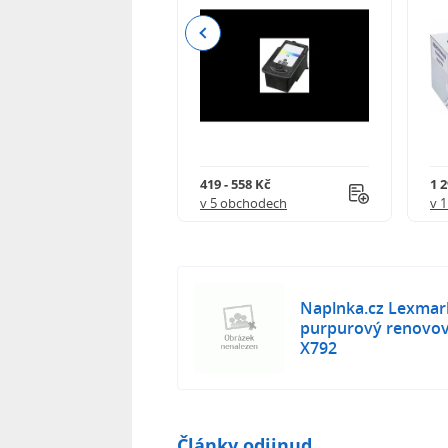
Previous
 - 3 990 Kč
419 - 558 Kč
1 
 obchodech
v 5 obchodech
v 
Naplnka.cz Lexmar
purpurový renovov
X792
Články odjinud