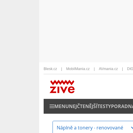
Blesk.cz
MobilMania.cz
AVmania.cz
DIG
MENU
NEJČTENĚJŠÍ
TESTY
PORADN
Náplně a tonery - renovované