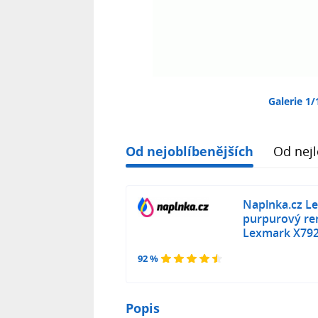
Galerie 1/
Od nejoblíbenějších
Od nejl
Naplnka.cz L
purpurový re
Lexmark X79
92 %
Popis