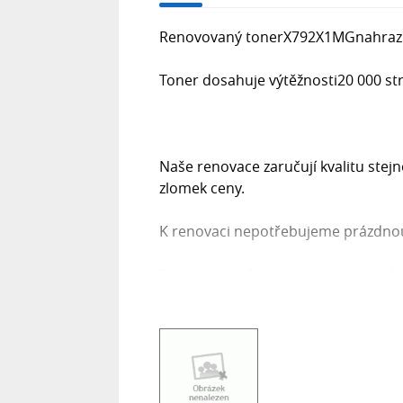
Renovovaný tonerX792X1MG​nahrazuj
Toner dosahuje výtěžnosti20 000 str
Naše renovace zaručují kvalitu stejn
zlomek ceny.
K renovaci nepotřebujeme prázdno
Renovovaný červený tonerLexmark X7
Lexmark X792
Lexmark X792de
Lexmark X792dte