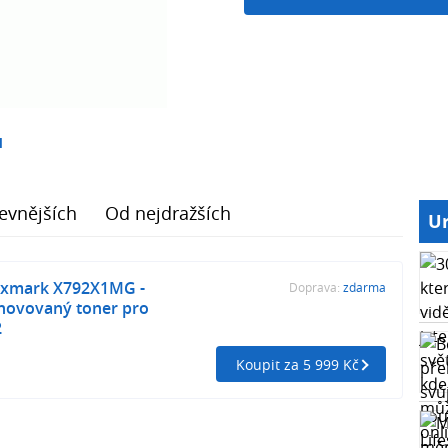
1
evnějších
Od nejdražších
Ur
exmark X792X1MG -
Doprava:
zdarma
novovaný toner pro
2
Koupit za 5 999 Kč