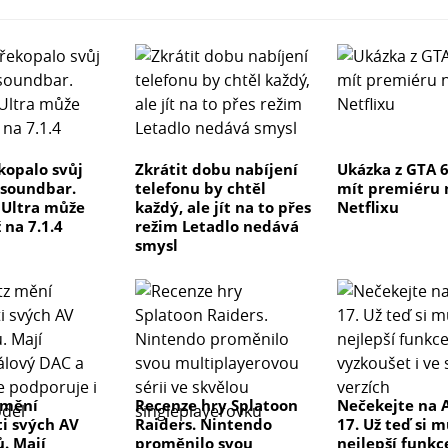
kopalo svůj
Zkrátit dobu nabíjení
Ukázka z GTA 
 soundbar.
telefonu by chtěl
mít premiéru 
e Ultra může
každý, ale jít na to přes
Netflixu
 na 7.1.4
režim Letadlo nedává
smysl
 mění
Recenze hry Splatoon
Nečekejte na 
ti svých AV
Raiders. Nintendo
17. Už teď si 
ů. Mají
proměnilo svou
nejlepší funkc