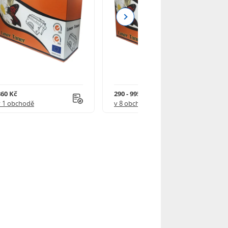
Next
860 Kč
290 - 995 Kč
v 1 obchodě
v 8 obchodech