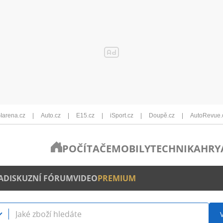
Iarena.cz
Auto.cz
E15.cz
iSport.cz
Doupě.cz
AutoRevue.
POČÍTAČE
MOBILY
TECHNIKA
HRY
A
DISKUZNÍ FÓRUM
VIDEO
PREMIUM