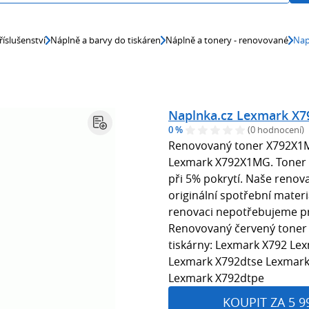
říslušenství
Náplně a barvy do tiskáren
Náplně a tonery - renovované
Nap
Naplnka.cz Lexmark X
0 %
(0 hodnocení)
Renovovaný toner X792X1MG
Lexmark X792X1MG​​. Toner 
při 5% pokrytí. Naše renova
originální spotřební materi
renovaci nepotřebujeme p
Renovovaný červený toner 
tiskárny: Lexmark X792 Le
Lexmark X792dtse Lexmark
Lexmark X792dtpe
KOUPIT ZA 5 9