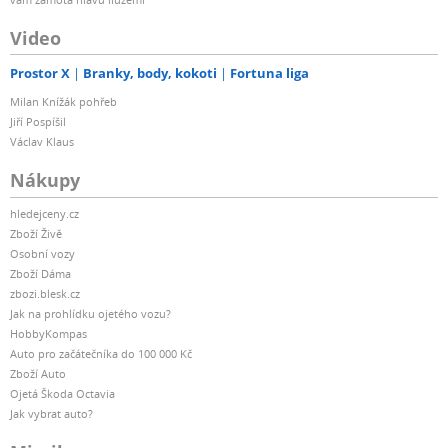
Video
Prostor X
Branky, body, kokoti
Fortuna liga
Milan Knížák pohřeb
Jiří Pospíšil
Václav Klaus
Nákupy
hledejceny.cz
Zboží Živě
Osobní vozy
Zboží Dáma
zbozi.blesk.cz
Jak na prohlídku ojetého vozu?
HobbyKompas
Auto pro začátečníka do 100 000 Kč
Zboží Auto
Ojetá Škoda Octavia
Jak vybrat auto?