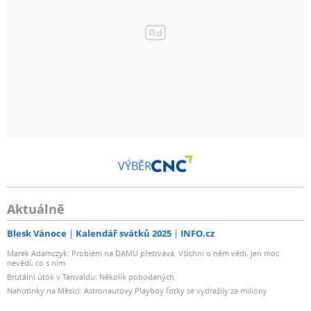
VÝBĚR
Aktuálně
Blesk Vánoce
Kalendář svátků 2025
INFO.cz
Marek Adamczyk: Problém na DAMU přetrvává. Všichni o něm vědí, jen moc
nevědí, co s ním
Brutální útok v Tanvaldu: Několik pobodaných
Nahotinky na Měsíci: Astronautovy Playboy fotky se vydražily za miliony