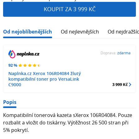
KOUPIT ZA 3 999 KČ
Od nejoblíbenějších
Od nejlevnějších
Od nejdražší
Doprava:
zdarma
92 %
Naplnka.cz Xerox 106R04084 žlutý
kompatibilní toner pro VersaLink
C9000
3 999 Kč
Popis
Kompatibilní tonerová kazeta sXerox 106R04084. Pouze
rozbalit a vložit do tiskárny. Výtěžnost 26 500 stran při
5% pokrytí.