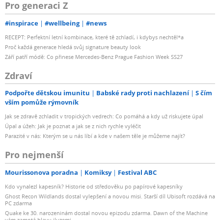
Pro generaci Z
#inspirace
#wellbeing
#news
RECEPT: Perfektní letní kombinace, které tě zchladí, i kdybys nechtěl*a
Proč každá generace hledá svůj signature beauty look
Září patří módě: Co přinese Mercedes-Benz Prague Fashion Week SS27
Zdraví
Podpořte dětskou imunitu
Babské rady proti nachlazení
S čím
vším pomůže rýmovník
Jak se zdravě zchladit v tropických vedrech: Co pomáhá a kdy už riskujete úpal
Úpal a úžeh: Jak je poznat a jak se z nich rychle vyléčit
Parazité v nás: Kterým se u nás líbí a kde v našem těle je můžeme najít?
Pro nejmenší
Mourissonova poradna
Komiksy
Festival ABC
Kdo vynalezl kapesník? Historie od středověku po papírové kapesníky
Ghost Recon Wildlands dostal vylepšení a novou misi. Starší díl Ubisoft rozdává na
PC zdarma
Quake ke 30. narozeninám dostal novou epizodu zdarma. Dawn of the Machine
vám zamotá hlavu iluzemi