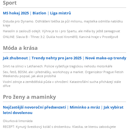
Sport
MS hokej 2025
Biatlon
Liga mistrů
Ostuda pro Dynamo. Odhlášení béčka za půl milionu, majitelka odmítla nabídku
kraje
Haraslín si zaslouží odejít. Výhra je to i pro Spartu, ale měla by ještě zareagovat
ONLINE: Slavia B - Třinec 3:2. Dukla hostí Kroměříž, Karviná hraje v Prostějově
Móda a krása
Jak zhubnout
Trendy nehty pro jaro 2025
Nové make-up trendy
Smrt na silnici v Letňanech: Policie vyšetřuje tragickou nehodu motorkáře
Sex, fetiš, BDSM, ale i přednášky, workshopy a market. Organizátor Prague Fetish
Weekendu popsal, jak akce probíhá
Vodní zdroje a zemědělská půda v ohrožení: Katastrofální sucha přicházejí stále
dříve
Pro ženy a maminky
Nejčastější novoroční předsevzetí
Miminko a mráz
Jak vybírat
letní dovolenou
Okurková limonáda
RECEPT: Kynutý švestkový koláč s drobenkou. Klasika, se kterou zabodujete