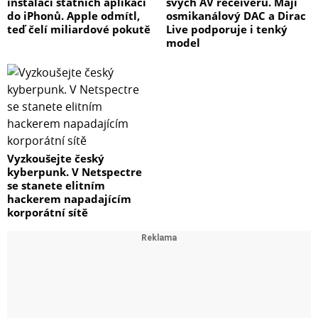
instalaci státních aplikací
svých AV receiverů. Mají
do iPhonů. Apple odmítl,
osmikanálový DAC a Dirac
teď čelí miliardové pokutě
Live podporuje i tenký
model
Vyzkoušejte český
kyberpunk. V Netspectre
se stanete elitním
hackerem napadajícím
korporátní sítě