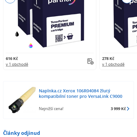
616 Kč
278 Kč
v 1 obchodě
v 1 obchodě
Naplnka.cz Xerox 106R04084 žlutý
kompatibilní toner pro VersaLink C9000
Nejnižší cena!
3 999 Kč
Články odjinud