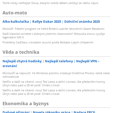
Tohle nikdy neříkejte! Slova, kterými rodiče dětem ubližují ze všeho nejvíc
Auto-moto
Alko-kalkulačka
Rallye Dakar 2025
Dálniční známka 2025
MotoGP: Páteční program ve Velké Británii uzavřel rekordním časem Bezzecchi
Další klasická corvette s dobrými jízdními vlastnostmi? Mitsuoka znovu využije
legendární MX-5
Problémy Cadillacu s brzdami souvisí podle Bottase s jejich chlazením
Věda a technika
Nejlepší chytré hodinky
Nejlepší telefony
Nejlepší VPN –
srovnání
Microsoft se nepoučil. Ve Windows potichu instaluje OneDrive Photos, které nelze
odinstalovat
Netflix a další na víkend: nový Ted Lasso a akční Lioness. Ale především horory
Úkryt nebo past a 28 let poté: Chrám z kostí
Netflix a další na víkend: nový Ted Lasso a akční Lioness. Ale především horory
Úkryt nebo past a 28 let poté: Chrám z kostí
Ekonomika a byznys
Daňové přiznání
Novela zákoníku práce
Nadace EPCG