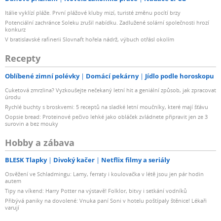
Itálie vyklízí pláže. První plážové kluby mizí, turisté změnu pocítí brzy
Potenciální zachránce Soleku zrušil nabídku. Zadlužené solární společnosti hrozí
konkurz
V bratislavské rafinerii Slovnaft hořela nádrž, výbuch otřásl okolím
Recepty
Oblíbené zimní polévky
Domácí pekárny
Jídlo podle horoskopu
Cuketová zmrzlina? Vyzkoušejte nečekaný letní hit a geniální způsob, jak zpracovat
úrodu
Rychlé buchty s broskvemi: 5 receptů na sladké letní moučníky, které mají šťávu
Oopsie bread: Proteinové pečivo lehké jako obláček zvládnete připravit jen ze 3
surovin a bez mouky
Hobby a zábava
BLESK Tlapky
Divoký kačer
Netflix filmy a seriály
Osvěžení ve Schladmingu: Lamy, ferraty i koulovačka v létě jsou jen pár hodin
autem
Tipy na víkend: Harry Potter na výstavě! Folklor, bitvy i setkání vodníků
Přibývá paniky na dovolené: Vnuka paní Soni v hotelu poštípaly štěnice! Lékaři
varují