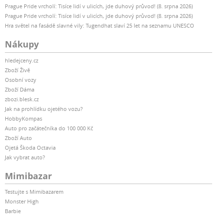
Prague Pride vrcholí: Tisíce lidí v ulicích, jde duhový průvod! (8. srpna 2026)
Prague Pride vrcholí: Tisíce lidí v ulicích, jde duhový průvod! (8. srpna 2026)
Hra světel na fasádě slavné vily: Tugendhat slaví 25 let na seznamu UNESCO
Nákupy
hledejceny.cz
Zboží Živě
Osobní vozy
Zboží Dáma
zbozi.blesk.cz
Jak na prohlídku ojetého vozu?
HobbyKompas
Auto pro začátečníka do 100 000 Kč
Zboží Auto
Ojetá Škoda Octavia
Jak vybrat auto?
Mimibazar
Testujte s Mimibazarem
Monster High
Barbie