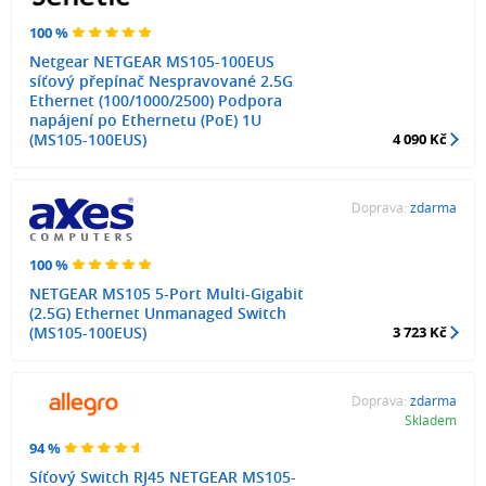
100 %
Netgear NETGEAR MS105-100EUS
síťový přepínač Nespravované 2.5G
Ethernet (100/1000/2500) Podpora
napájení po Ethernetu (PoE) 1U
(MS105-100EUS)
4 090 Kč
Doprava:
zdarma
100 %
NETGEAR MS105 5-Port Multi-Gigabit
(2.5G) Ethernet Unmanaged Switch
(MS105-100EUS)
3 723 Kč
Doprava:
zdarma
Skladem
94 %
Síťový Switch RJ45 NETGEAR MS105-