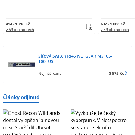
414 - 1 718 Kč
632 - 1 088 Kč
v 59 obchodech
v 49 obchodech
Síťový Switch RJ45 NETGEAR MS105-
100EUS
Nejnižší cena!
3 575 Kč
Články odjinud