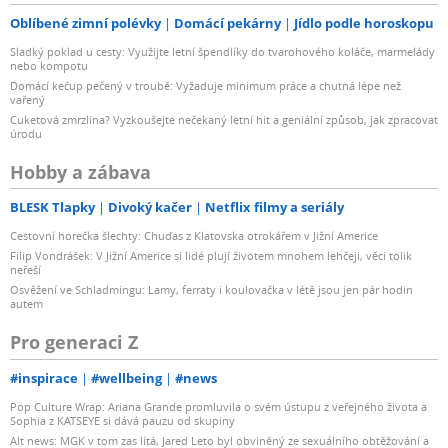
Oblíbené zimní polévky
Domácí pekárny
Jídlo podle horoskopu
Sladký poklad u cesty: Využijte letní špendlíky do tvarohového koláče, marmelády
nebo kompotu
Domácí kečup pečený v troubě: Vyžaduje minimum práce a chutná lépe než
vařený
Cuketová zmrzlina? Vyzkoušejte nečekaný letní hit a geniální způsob, jak zpracovat
úrodu
Hobby a zábava
BLESK Tlapky
Divoký kačer
Netflix filmy a seriály
Cestovní horečka šlechty: Chuďas z Klatovska otrokářem v Jižní Americe
Filip Vondrášek: V Jižní Americe si lidé plují životem mnohem lehčeji, věci tolik
neřeší
Osvěžení ve Schladmingu: Lamy, ferraty i koulovačka v létě jsou jen pár hodin
autem
Pro generaci Z
#inspirace
#wellbeing
#news
Pop Culture Wrap: Ariana Grande promluvila o svém ústupu z veřejného života a
Sophia z KATSEYE si dává pauzu od skupiny
Alt news: MGK v tom zas lítá, Jared Leto byl obviněný ze sexuálního obtěžování a