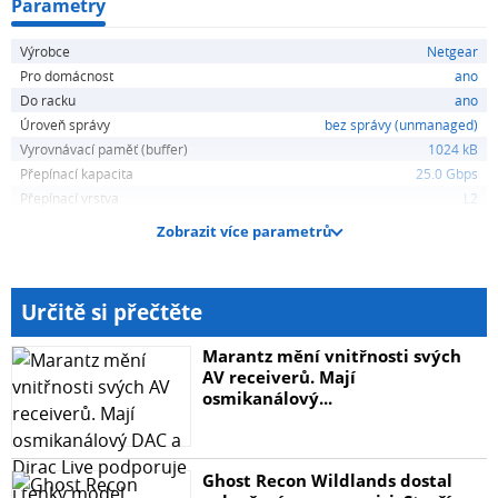
Parametry
Výrobce
Netgear
Pro domácnost
ano
Do racku
ano
Úroveň správy
bez správy (unmanaged)
Vyrovnávací paměť (buffer)
1024 kB
Přepínací kapacita
25.0 Gbps
Přepínací vrstva
L2
Zobrazit více parametrů
Určitě si přečtěte
Marantz mění vnitřnosti svých
AV receiverů. Mají
osmikanálový...
Ghost Recon Wildlands dostal