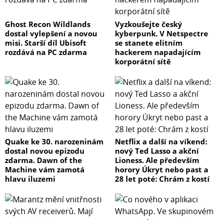
Ghost Recon Wildlands
Vyzkoušejte český
dostal vylepšení a novou
kyberpunk. V Netspectre
misi. Starší díl Ubisoft
se stanete elitním
rozdává na PC zdarma
hackerem napadajícím
korporátní sítě
Quake ke 30. narozeninám
Netflix a další na víkend:
dostal novou epizodu
nový Ted Lasso a akční
zdarma. Dawn of the
Lioness. Ale především
Machine vám zamotá
horory Úkryt nebo past a
hlavu iluzemi
28 let poté: Chrám z kostí