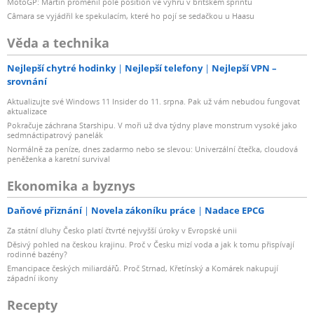
MotoGP: Martin proměnil pole position ve výhru v britském sprintu
Câmara se vyjádřil ke spekulacím, které ho pojí se sedačkou u Haasu
Věda a technika
Nejlepší chytré hodinky
Nejlepší telefony
Nejlepší VPN –
srovnání
Aktualizujte své Windows 11 Insider do 11. srpna. Pak už vám nebudou fungovat
aktualizace
Pokračuje záchrana Starshipu. V moři už dva týdny plave monstrum vysoké jako
sedmnáctipatrový panelák
Normálně za peníze, dnes zadarmo nebo se slevou: Univerzální čtečka, cloudová
peněženka a karetní survival
Ekonomika a byznys
Daňové přiznání
Novela zákoníku práce
Nadace EPCG
Za státní dluhy Česko platí čtvrté nejvyšší úroky v Evropské unii
Děsivý pohled na českou krajinu. Proč v Česku mizí voda a jak k tomu přispívají
rodinné bazény?
Emancipace českých miliardářů. Proč Strnad, Křetínský a Komárek nakupují
západní ikony
Recepty