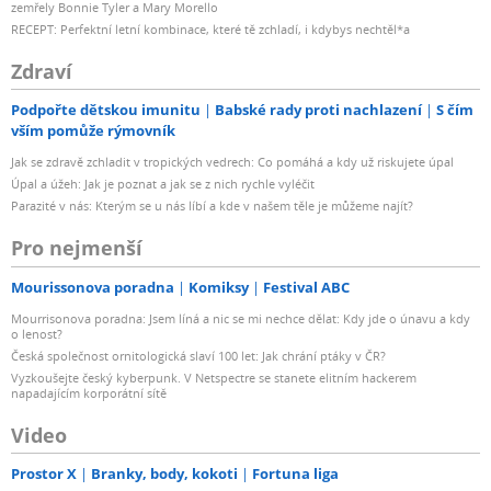
zemřely Bonnie Tyler a Mary Morello
RECEPT: Perfektní letní kombinace, které tě zchladí, i kdybys nechtěl*a
Zdraví
Podpořte dětskou imunitu
Babské rady proti nachlazení
S čím
vším pomůže rýmovník
Jak se zdravě zchladit v tropických vedrech: Co pomáhá a kdy už riskujete úpal
Úpal a úžeh: Jak je poznat a jak se z nich rychle vyléčit
Parazité v nás: Kterým se u nás líbí a kde v našem těle je můžeme najít?
Pro nejmenší
Mourissonova poradna
Komiksy
Festival ABC
Mourrisonova poradna: Jsem líná a nic se mi nechce dělat: Kdy jde o únavu a kdy
o lenost?
Česká společnost ornitologická slaví 100 let: Jak chrání ptáky v ČR?
Vyzkoušejte český kyberpunk. V Netspectre se stanete elitním hackerem
napadajícím korporátní sítě
Video
Prostor X
Branky, body, kokoti
Fortuna liga