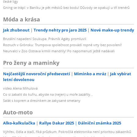
české ligy
Gning se trápí: v Baníku je pět měsíců bez bodu! Důvody se opakují u tří trenérů
Móda a krása
Jak zhubnout
Trendy nehty pro jaro 2025
Nové make-up trendy
Brutální napadení Soukupa. Právník Agáty promluvil
Rozruch v Grónsku: Trumpova společnost provádí ropné vrty bez povolení!
Neurvalci v Zoo Ostrava krmili mandrily! Po napomenutí ještě nadávali
Pro ženy a maminky
Nejčastější novoroční předsevzetí
Miminko a mráz
Jak vybírat
letní dovolenou
video Alena Mihulová
Co si zabalit do kufru, abyste na (nejen) u moře zazářily...
Salát s koprem a dresinkem ze zakysané smetany
Auto-moto
Alko-kalkulačka
Rallye Dakar 2025
Dálniční známka 2025
Výhřev, čidla a stačí, říká průzkum. Pokročilá elektronika není prioritou zákazníků