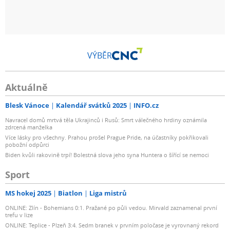
VÝBĚR
Aktuálně
Blesk Vánoce
Kalendář svátků 2025
INFO.cz
Navracel domů mrtvá těla Ukrajinců i Rusů: Smrt válečného hrdiny oznámila
zdrcená manželka
Více lásky pro všechny. Prahou prošel Prague Pride, na účastníky pokřikovali
pobožní odpůrci
Biden kvůli rakovině trpí! Bolestná slova jeho syna Huntera o šířící se nemoci
Sport
MS hokej 2025
Biatlon
Liga mistrů
ONLINE: Zlín - Bohemians 0:1. Pražané po půli vedou. Mirvald zaznamenal první
trefu v lize
ONLINE: Teplice - Plzeň 3:4. Sedm branek v prvním poločase je vyrovnaný rekord