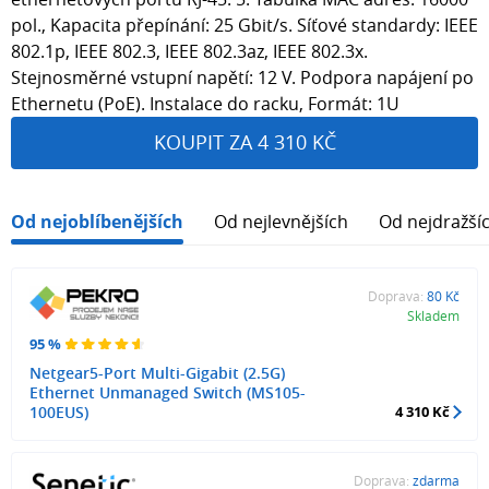
pol., Kapacita přepínání: 25 Gbit/s. Síťové standardy: IEEE
802.1p, IEEE 802.3, IEEE 802.3az, IEEE 802.3x.
Stejnosměrné vstupní napětí: 12 V. Podpora napájení po
Ethernetu (PoE). Instalace do racku, Formát: 1U
KOUPIT ZA 4 310 KČ
Od nejoblíbenějších
Od nejlevnějších
Od nejdražší
Doprava:
80 Kč
Skladem
95 %
Netgear5-Port Multi-Gigabit (2.5G)
Ethernet Unmanaged Switch (MS105-
100EUS)
4 310 Kč
Doprava:
zdarma