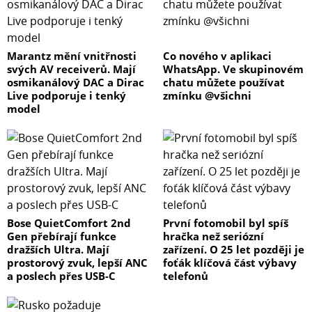
Marantz mění vnitřnosti
Co nového v aplikaci
svých AV receiverů. Mají
WhatsApp. Ve skupinovém
osmikanálový DAC a Dirac
chatu můžete používat
Live podporuje i tenký
zmínku @všichni
model
Bose QuietComfort 2nd
První fotomobil byl spíš
Gen přebírají funkce
hračka než seriózní
dražších Ultra. Mají
zařízení. O 25 let později je
prostorový zvuk, lepší ANC
foťák klíčová část výbavy
a poslech přes USB-C
telefonů