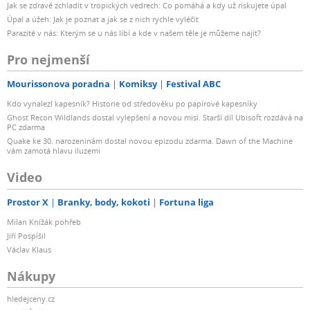
Jak se zdravě zchladit v tropických vedrech: Co pomáhá a kdy už riskujete úpal
Úpal a úžeh: Jak je poznat a jak se z nich rychle vyléčit
Parazité v nás: Kterým se u nás líbí a kde v našem těle je můžeme najít?
Pro nejmenší
Mourissonova poradna
Komiksy
Festival ABC
Kdo vynalezl kapesník? Historie od středověku po papírové kapesníky
Ghost Recon Wildlands dostal vylepšení a novou misi. Starší díl Ubisoft rozdává na
PC zdarma
Quake ke 30. narozeninám dostal novou epizodu zdarma. Dawn of the Machine
vám zamotá hlavu iluzemi
Video
Prostor X
Branky, body, kokoti
Fortuna liga
Milan Knížák pohřeb
Jiří Pospíšil
Václav Klaus
Nákupy
hledejceny.cz