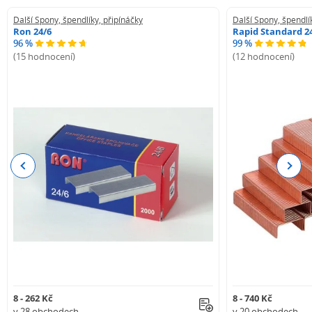
Další Spony, špendlíky, připínáčky
Další Spony, špendlí
Ron 24/6
Rapid Standard 2
96 %
99 %
(15 hodnocení)
(12 hodnocení)
Previous
Next
8 - 262 Kč
8 - 740 Kč
v 28 obchodech
v 20 obchodech