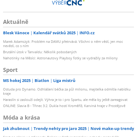
VÝBĚR
Aktuálně
Blesk Vánoce
Kalendář svátků 2025
INFO.cz
Marek Adamczyk: Problém na DAMU přetrvává. Všichni o něm vědí, jen moc
nevědí, co s ním
Brutální útok v Tanvaldu: Několik pobodaných
Nahotinky na Měsíci: Astronautovy Playboy fotky se vydražily za miliony
Sport
MS hokej 2025
Biatlon
Liga mistrů
Ostuda pro Dynamo. Odhlášení béčka za půl milionu, majitelka odmítla nabídku
kraje
Haraslín si zaslouží odejít. Výhra je to i pro Spartu, ale měla by ještě zareagovat
ONLINE: Slavia B - Třinec 3:2. Dukla hostí Kroměříž, Karviná hraje v Prostějově
Móda a krása
Jak zhubnout
Trendy nehty pro jaro 2025
Nové make-up trendy