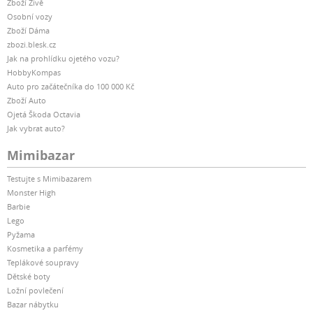
Zboží Živě
Osobní vozy
Zboží Dáma
zbozi.blesk.cz
Jak na prohlídku ojetého vozu?
HobbyKompas
Auto pro začátečníka do 100 000 Kč
Zboží Auto
Ojetá Škoda Octavia
Jak vybrat auto?
Mimibazar
Testujte s Mimibazarem
Monster High
Barbie
Lego
Pyžama
Kosmetika a parfémy
Teplákové soupravy
Dětské boty
Ložní povlečení
Bazar nábytku