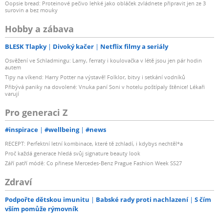
Oopsie bread: Proteinové pečivo lehké jako obláček zvládnete připravit jen ze 3
surovin a bez mouky
Hobby a zábava
BLESK Tlapky
Divoký kačer
Netflix filmy a seriály
Osvěžení ve Schladmingu: Lamy, ferraty i koulovačka v létě jsou jen pár hodin
autem
Tipy na víkend: Harry Potter na výstavě! Folklor, bitvy i setkání vodníků
Přibývá paniky na dovolené: Vnuka paní Soni v hotelu poštípaly štěnice! Lékaři
varují
Pro generaci Z
#inspirace
#wellbeing
#news
RECEPT: Perfektní letní kombinace, které tě zchladí, i kdybys nechtěl*a
Proč každá generace hledá svůj signature beauty look
Září patří módě: Co přinese Mercedes-Benz Prague Fashion Week SS27
Zdraví
Podpořte dětskou imunitu
Babské rady proti nachlazení
S čím
vším pomůže rýmovník