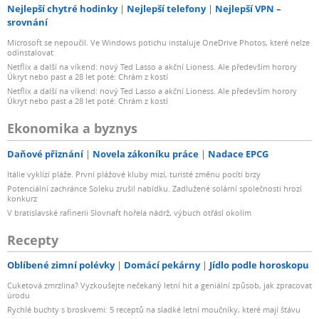
Nejlepší chytré hodinky
Nejlepší telefony
Nejlepší VPN –
srovnání
Microsoft se nepoučil. Ve Windows potichu instaluje OneDrive Photos, které nelze
odinstalovat
Netflix a další na víkend: nový Ted Lasso a akční Lioness. Ale především horory
Úkryt nebo past a 28 let poté: Chrám z kostí
Netflix a další na víkend: nový Ted Lasso a akční Lioness. Ale především horory
Úkryt nebo past a 28 let poté: Chrám z kostí
Ekonomika a byznys
Daňové přiznání
Novela zákoníku práce
Nadace EPCG
Itálie vyklízí pláže. První plážové kluby mizí, turisté změnu pocítí brzy
Potenciální zachránce Soleku zrušil nabídku. Zadlužené solární společnosti hrozí
konkurz
V bratislavské rafinerii Slovnaft hořela nádrž, výbuch otřásl okolím
Recepty
Oblíbené zimní polévky
Domácí pekárny
Jídlo podle horoskopu
Cuketová zmrzlina? Vyzkoušejte nečekaný letní hit a geniální způsob, jak zpracovat
úrodu
Rychlé buchty s broskvemi: 5 receptů na sladké letní moučníky, které mají šťávu