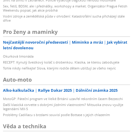
Smrt na silnici v Letňanech: Policie vyšetřuje tragickou nehodu motorkáře
Sex, fetiš, BDSM, ale i přednášky, workshopy a market. Organizátor Prague Fetish
Weekendu popsal, jak akce probíhá
Vodní zdroje a zemědělská půda v ohrožení: Katastrofální sucha přicházejí stále
dříve
Pro ženy a maminky
Nejčastější novoroční předsevzetí
Miminko a mráz
Jak vybírat
letní dovolenou
Okurková limonáda
RECEPT: Kynutý švestkový koláč s drobenkou. Klasika, se kterou zabodujete
Tohle nikdy neříkejte! Slova, kterými rodiče dětem ubližují ze všeho nejvíc
Auto-moto
Alko-kalkulačka
Rallye Dakar 2025
Dálniční známka 2025
MotoGP: Páteční program ve Velké Británii uzavřel rekordním časem Bezzecchi
Další klasická corvette s dobrými jízdními vlastnostmi? Mitsuoka znovu využije
legendární MX-5
Problémy Cadillacu s brzdami souvisí podle Bottase s jejich chlazením
Věda a technika