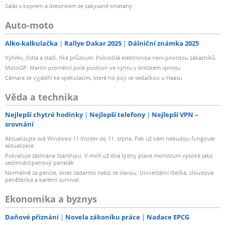
Salát s koprem a dresinkem ze zakysané smetany
Auto-moto
Alko-kalkulačka
Rallye Dakar 2025
Dálniční známka 2025
Výhřev, čidla a stačí, říká průzkum. Pokročilá elektronika není prioritou zákazníků
MotoGP: Martin proměnil pole position ve výhru v britském sprintu
Câmara se vyjádřil ke spekulacím, které ho pojí se sedačkou u Haasu
Věda a technika
Nejlepší chytré hodinky
Nejlepší telefony
Nejlepší VPN –
srovnání
Aktualizujte své Windows 11 Insider do 11. srpna. Pak už vám nebudou fungovat
aktualizace
Pokračuje záchrana Starshipu. V moři už dva týdny plave monstrum vysoké jako
sedmnáctipatrový panelák
Normálně za peníze, dnes zadarmo nebo se slevou: Univerzální čtečka, cloudová
peněženka a karetní survival
Ekonomika a byznys
Daňové přiznání
Novela zákoníku práce
Nadace EPCG