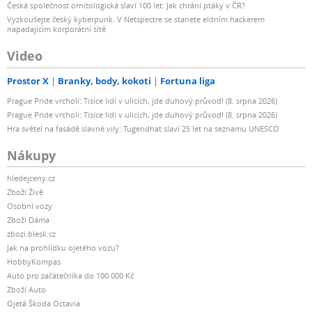
Česká společnost ornitologická slaví 100 let: Jak chrání ptáky v ČR?
Vyzkoušejte český kyberpunk. V Netspectre se stanete elitním hackerem
napadajícím korporátní sítě
Video
Prostor X
Branky, body, kokoti
Fortuna liga
Prague Pride vrcholí: Tisíce lidí v ulicích, jde duhový průvod! (8. srpna 2026)
Prague Pride vrcholí: Tisíce lidí v ulicích, jde duhový průvod! (8. srpna 2026)
Hra světel na fasádě slavné vily: Tugendhat slaví 25 let na seznamu UNESCO
Nákupy
hledejceny.cz
Zboží Živě
Osobní vozy
Zboží Dáma
zbozi.blesk.cz
Jak na prohlídku ojetého vozu?
HobbyKompas
Auto pro začátečníka do 100 000 Kč
Zboží Auto
Ojetá Škoda Octavia