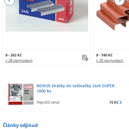
Previous
Next
8 - 262 Kč
8 - 740 Kč
v 28 obchodech
v 20 obchodech
NOVUS Drátky do sešívačky 26/6 SUPER -
1000 ks
Nejnižší cena!
15 Kč
Články odjinud