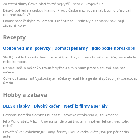
Za státní dluhy Česko platí čtvrté nejvyšší úroky v Evropské unii
Děsivý pohled na českou krajinu. Proč v Česku mizí voda a jak k tomu přispívají
rodinné bazény?
Emancipace českých miliardářů. Proč Strnad, Křetínský a Komárek nakupují
západní ikony
Recepty
Oblíbené zimní polévky
Domácí pekárny
Jídlo podle horoskopu
Sladký poklad u cesty: Využijte letní špendlíky do tvarohového koláče, marmelády
nebo kompotu
Domácí kečup pečený v troubě: Vyžaduje minimum práce a chutná lépe než
vařený
Cuketová zmrzlina? Vyzkoušejte nečekaný letní hit a geniální způsob, jak zpracovat
úrodu
Hobby a zábava
BLESK Tlapky
Divoký kačer
Netflix filmy a seriály
Cestovní horečka šlechty: Chuďas z Klatovska otrokářem v Jižní Americe
Filip Vondrášek: V Jižní Americe si lidé plují životem mnohem lehčeji, věci tolik
neřeší
Osvěžení ve Schladmingu: Lamy, ferraty i koulovačka v létě jsou jen pár hodin
autem