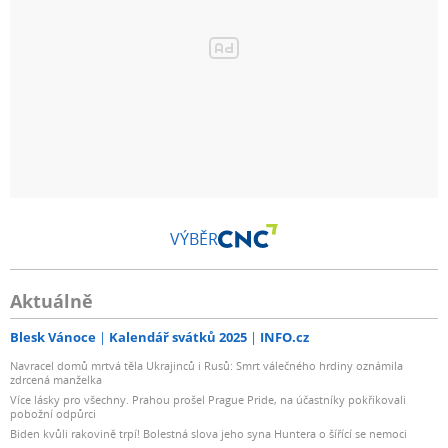
VÝBĚR
Aktuálně
Blesk Vánoce
Kalendář svátků 2025
INFO.cz
Navracel domů mrtvá těla Ukrajinců i Rusů: Smrt válečného hrdiny oznámila
zdrcená manželka
Více lásky pro všechny. Prahou prošel Prague Pride, na účastníky pokřikovali
pobožní odpůrci
Biden kvůli rakovině trpí! Bolestná slova jeho syna Huntera o šířící se nemoci