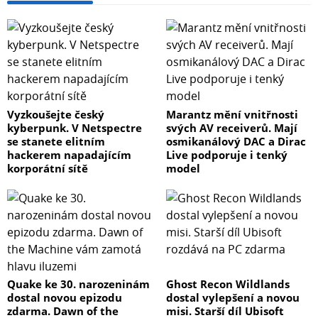
Vyzkoušejte český
Marantz mění vnitřnosti
kyberpunk. V Netspectre
svých AV receiverů. Mají
se stanete elitním
osmikanálový DAC a Dirac
hackerem napadajícím
Live podporuje i tenký
korporátní sítě
model
Quake ke 30. narozeninám
Ghost Recon Wildlands
dostal novou epizodu
dostal vylepšení a novou
zdarma. Dawn of the
misi. Starší díl Ubisoft