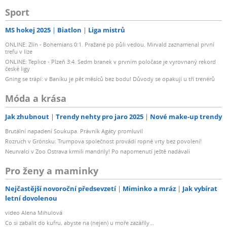
Sport
MS hokej 2025
Biatlon
Liga mistrů
ONLINE: Zlín - Bohemians 0:1. Pražané po půli vedou. Mirvald zaznamenal první
trefu v lize
ONLINE: Teplice - Plzeň 3:4. Sedm branek v prvním poločase je vyrovnaný rekord
české ligy
Gning se trápí: v Baníku je pět měsíců bez bodu! Důvody se opakují u tří trenérů
Móda a krása
Jak zhubnout
Trendy nehty pro jaro 2025
Nové make-up trendy
Brutální napadení Soukupa. Právník Agáty promluvil
Rozruch v Grónsku: Trumpova společnost provádí ropné vrty bez povolení!
Neurvalci v Zoo Ostrava krmili mandrily! Po napomenutí ještě nadávali
Pro ženy a maminky
Nejčastější novoroční předsevzetí
Miminko a mráz
Jak vybírat
letní dovolenou
video Alena Mihulová
Co si zabalit do kufru, abyste na (nejen) u moře zazářily...