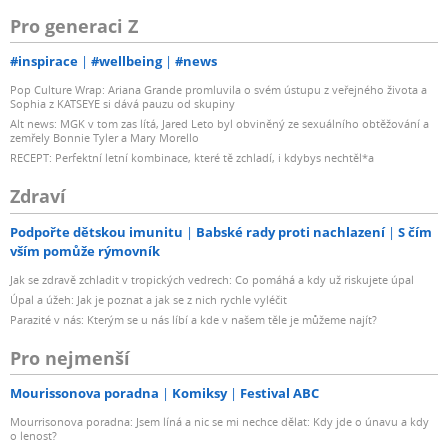
Pro generaci Z
#inspirace
#wellbeing
#news
Pop Culture Wrap: Ariana Grande promluvila o svém ústupu z veřejného života a
Sophia z KATSEYE si dává pauzu od skupiny
Alt news: MGK v tom zas lítá, Jared Leto byl obviněný ze sexuálního obtěžování a
zemřely Bonnie Tyler a Mary Morello
RECEPT: Perfektní letní kombinace, které tě zchladí, i kdybys nechtěl*a
Zdraví
Podpořte dětskou imunitu
Babské rady proti nachlazení
S čím
vším pomůže rýmovník
Jak se zdravě zchladit v tropických vedrech: Co pomáhá a kdy už riskujete úpal
Úpal a úžeh: Jak je poznat a jak se z nich rychle vyléčit
Parazité v nás: Kterým se u nás líbí a kde v našem těle je můžeme najít?
Pro nejmenší
Mourissonova poradna
Komiksy
Festival ABC
Mourrisonova poradna: Jsem líná a nic se mi nechce dělat: Kdy jde o únavu a kdy
o lenost?