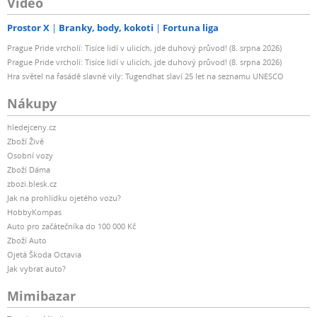
Video
Prostor X
Branky, body, kokoti
Fortuna liga
Prague Pride vrcholí: Tisíce lidí v ulicích, jde duhový průvod! (8. srpna 2026)
Prague Pride vrcholí: Tisíce lidí v ulicích, jde duhový průvod! (8. srpna 2026)
Hra světel na fasádě slavné vily: Tugendhat slaví 25 let na seznamu UNESCO
Nákupy
hledejceny.cz
Zboží Živě
Osobní vozy
Zboží Dáma
zbozi.blesk.cz
Jak na prohlídku ojetého vozu?
HobbyKompas
Auto pro začátečníka do 100 000 Kč
Zboží Auto
Ojetá Škoda Octavia
Jak vybrat auto?
Mimibazar