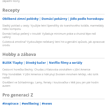
západní ikony
Recepty
Oblíbené zimní polévky
Domácí pekárny
Jídlo podle horoskopu
Sladký poklad u cesty: Využijte letní špendlíky do tvarohového koláče, marmelády
nebo kompotu
Domácí kečup pečený v troubě: Vyžaduje minimum práce a chutná lépe než
vařený
Cuketová zmrzlina? Vyzkoušejte nečekaný letní hit a geniální způsob, jak zpracovat
úrodu
Hobby a zábava
BLESK Tlapky
Divoký kačer
Netflix filmy a seriály
Cestovní horečka šlechty: Chuďas z Klatovska otrokářem v Jižní Americe
Filip Vondrášek: V Jižní Americe si lidé plují životem mnohem lehčeji, věci tolik
neřeší
Osvěžení ve Schladmingu: Lamy, ferraty i koulovačka v létě jsou jen pár hodin
autem
Pro generaci Z
#inspirace
#wellbeing
#news