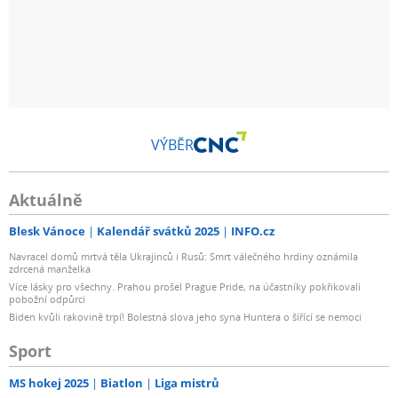
VÝBĚR
Aktuálně
Blesk Vánoce
Kalendář svátků 2025
INFO.cz
Navracel domů mrtvá těla Ukrajinců i Rusů: Smrt válečného hrdiny oznámila
zdrcená manželka
Více lásky pro všechny. Prahou prošel Prague Pride, na účastníky pokřikovali
pobožní odpůrci
Biden kvůli rakovině trpí! Bolestná slova jeho syna Huntera o šířící se nemoci
Sport
MS hokej 2025
Biatlon
Liga mistrů