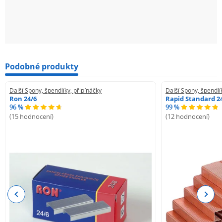
Podobné produkty
Další Spony, špendlíky, připínáčky
Další Spony, špendlí
Ron 24/6
Rapid Standard 2
96 %
99 %
(15 hodnocení)
(12 hodnocení)
Previous
Next