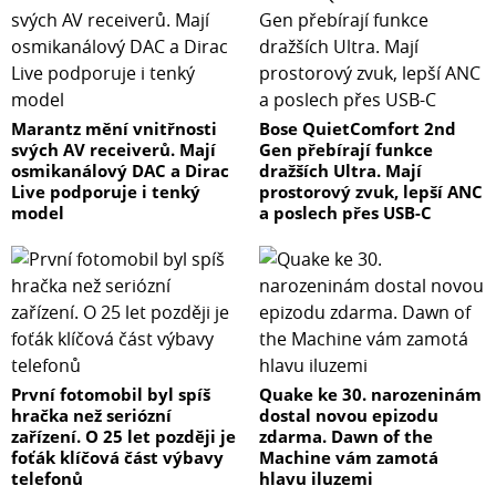
Marantz mění vnitřnosti
Bose QuietComfort 2nd
svých AV receiverů. Mají
Gen přebírají funkce
osmikanálový DAC a Dirac
dražších Ultra. Mají
Live podporuje i tenký
prostorový zvuk, lepší ANC
model
a poslech přes USB-C
První fotomobil byl spíš
Quake ke 30. narozeninám
hračka než seriózní
dostal novou epizodu
zařízení. O 25 let později je
zdarma. Dawn of the
foťák klíčová část výbavy
Machine vám zamotá
telefonů
hlavu iluzemi