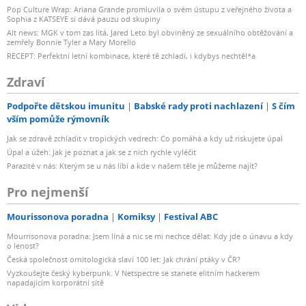
Pop Culture Wrap: Ariana Grande promluvila o svém ústupu z veřejného života a
Sophia z KATSEYE si dává pauzu od skupiny
Alt news: MGK v tom zas lítá, Jared Leto byl obviněný ze sexuálního obtěžování a
zemřely Bonnie Tyler a Mary Morello
RECEPT: Perfektní letní kombinace, které tě zchladí, i kdybys nechtěl*a
Zdraví
Podpořte dětskou imunitu
Babské rady proti nachlazení
S čím
vším pomůže rýmovník
Jak se zdravě zchladit v tropických vedrech: Co pomáhá a kdy už riskujete úpal
Úpal a úžeh: Jak je poznat a jak se z nich rychle vyléčit
Parazité v nás: Kterým se u nás líbí a kde v našem těle je můžeme najít?
Pro nejmenší
Mourissonova poradna
Komiksy
Festival ABC
Mourrisonova poradna: Jsem líná a nic se mi nechce dělat: Kdy jde o únavu a kdy
o lenost?
Česká společnost ornitologická slaví 100 let: Jak chrání ptáky v ČR?
Vyzkoušejte český kyberpunk. V Netspectre se stanete elitním hackerem
napadajícím korporátní sítě