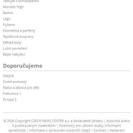
Testujte s Mimibazarem
Monster High
Barbie
Lego
Pyžama
Kosmetika a parfémy
Teplákové soupravy
Dětské boty
Ložní povlečení
Bazar nábytku
Doporučujeme
Starjob
České podcasty
Rádio a zábava pro děti
Frekvence 1
Evropa 2
© 2026 Copyright CZECH NEWS CENTER a.s. a dodavatelé obsahu
Autorská práva
k publikovaným materiálům
Podmínky pro užívání služby informační
společnosti
Informace o zpracování osobních údajů
Cookies
Nastavení