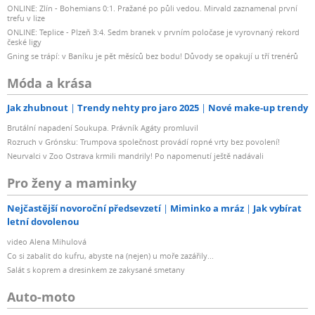
ONLINE: Zlín - Bohemians 0:1. Pražané po půli vedou. Mirvald zaznamenal první
trefu v lize
ONLINE: Teplice - Plzeň 3:4. Sedm branek v prvním poločase je vyrovnaný rekord
české ligy
Gning se trápí: v Baníku je pět měsíců bez bodu! Důvody se opakují u tří trenérů
Móda a krása
Jak zhubnout
Trendy nehty pro jaro 2025
Nové make-up trendy
Brutální napadení Soukupa. Právník Agáty promluvil
Rozruch v Grónsku: Trumpova společnost provádí ropné vrty bez povolení!
Neurvalci v Zoo Ostrava krmili mandrily! Po napomenutí ještě nadávali
Pro ženy a maminky
Nejčastější novoroční předsevzetí
Miminko a mráz
Jak vybírat
letní dovolenou
video Alena Mihulová
Co si zabalit do kufru, abyste na (nejen) u moře zazářily...
Salát s koprem a dresinkem ze zakysané smetany
Auto-moto