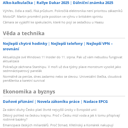
Alko-kalkulačka
Rallye Dakar 2025
Dálniční známka 2025
Výhřev, čidla a stačí, říká průzkum. Pokročilá elektronika není prioritou zákazníků
MotoGP: Martin proměnil pole position ve výhru v britském sprintu
Câmara se vyjádřil ke spekulacím, které ho pojí se sedačkou u Haasu
Věda a technika
Nejlepší chytré hodinky
Nejlepší telefony
Nejlepší VPN –
srovnání
Aktualizujte své Windows 11 Insider do 11. srpna. Pak už vám nebudou fungovat
aktualizace
Pokračuje záchrana Starshipu. V moři už dva týdny plave monstrum vysoké jako
sedmnáctipatrový panelák
Normálně za peníze, dnes zadarmo nebo se slevou: Univerzální čtečka, cloudová
peněženka a karetní survival
Ekonomika a byznys
Daňové přiznání
Novela zákoníku práce
Nadace EPCG
Za státní dluhy Česko platí čtvrté nejvyšší úroky v Evropské unii
Děsivý pohled na českou krajinu. Proč v Česku mizí voda a jak k tomu přispívají
rodinné bazény?
Emancipace českých miliardářů. Proč Strnad, Křetínský a Komárek nakupují