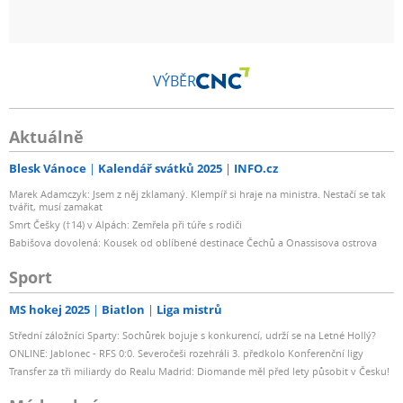
VÝBĚR
Aktuálně
Blesk Vánoce
Kalendář svátků 2025
INFO.cz
Marek Adamczyk: Jsem z něj zklamaný. Klempíř si hraje na ministra. Nestačí se tak
tvářit, musí zamakat
Smrt Češky (†14) v Alpách: Zemřela při túře s rodiči
Babišova dovolená: Kousek od oblíbené destinace Čechů a Onassisova ostrova
Sport
MS hokej 2025
Biatlon
Liga mistrů
Střední záložníci Sparty: Sochůrek bojuje s konkurencí, udrží se na Letné Hollý?
ONLINE: Jablonec - RFS 0:0. Severočeši rozehráli 3. předkolo Konferenční ligy
Transfer za tři miliardy do Realu Madrid: Diomande měl před lety působit v Česku!