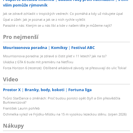
vším pomůže rýmovník
Jak se zdravě zchladit v tropických vedrech: Co pomáhá a kdy už riskujete úpal
Úpal a úžeh: Jak je poznat a jak se z nich rychle vyléčit
Parazité v nás: Kterým se u nás líbí a kde v našem těle je můžeme najít?
Pro nejmenší
Mourissonova poradna
Komiksy
Festival ABC
Mourrisonova poradna: Je zdravé si čistit pleť v 11 letech? Jak na to?
Ukázka z GTA 6 bude mít premiéru na Netflixu
Forza Horizon 6 (recenze): Oblíbené arkádové závody se přesouvají do ulic Tokia!
Video
Prostor X
Branky, body, kokoti
Fortuna liga
Tvůrci StarDance o změnách: Proč budou porotci opět čtyři a čím přesvědčila
Burkiewiczová?
František Laurin pohřeb
Ochmelka vylezl ve Frýdku-Místku na 15 m vysokou lezeckou stěnu. (srpen 2026)
Nákupy