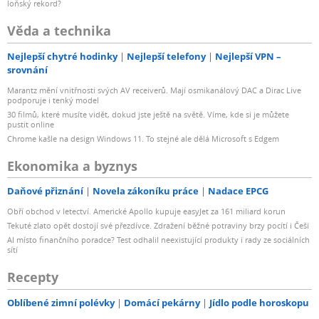
loňský rekord?
Věda a technika
Nejlepší chytré hodinky
Nejlepší telefony
Nejlepší VPN –
srovnání
Marantz mění vnitřnosti svých AV receiverů. Mají osmikanálový DAC a Dirac Live
podporuje i tenký model
30 filmů, které musíte vidět, dokud jste ještě na světě. Víme, kde si je můžete
pustit online
Chrome kašle na design Windows 11. To stejné ale dělá Microsoft s Edgem
Ekonomika a byznys
Daňové přiznání
Novela zákoníku práce
Nadace EPCG
Obří obchod v letectví. Americké Apollo kupuje easyJet za 161 miliard korun
Tekuté zlato opět dostojí své přezdívce. Zdražení běžné potraviny brzy pocítí i Češi
AI místo finančního poradce? Test odhalil neexistující produkty i rady ze sociálních
sítí
Recepty
Oblíbené zimní polévky
Domácí pekárny
Jídlo podle horoskopu