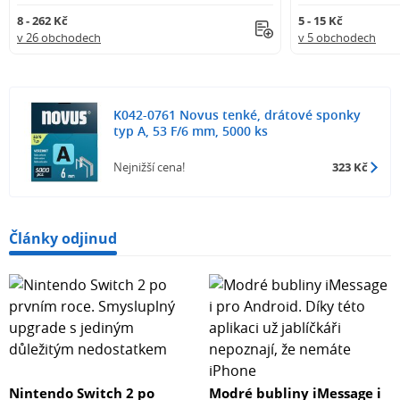
8 - 262 Kč
5 - 15 Kč
v 26 obchodech
v 5 obchodech
K042-0761 Novus tenké, drátové sponky
typ A, 53 F/6 mm, 5000 ks
Nejnižší cena!
323 Kč
Články odjinud
Nintendo Switch 2 po
Modré bubliny iMessage i