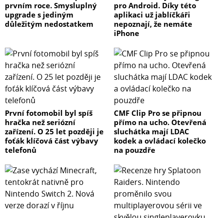
prvním roce. Smysluplný
pro Android. Díky této
upgrade s jediným
aplikaci už jablíčkáři
důležitým nedostatkem
nepoznají, že nemáte
iPhone
První fotomobil byl spíš
CMF Clip Pro se připnou
hračka než seriózní
přímo na ucho. Otevřená
zařízení. O 25 let později je
sluchátka mají LDAC
foťák klíčová část výbavy
kodek a ovládací kolečko
telefonů
na pouzdře