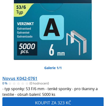
Galerie 1/1
Novus K042-0761
0 %
(0 hodnocení)
- typ sponky: 53 F/6 mm - tenké sponky - pro tkaniny a
textilie - obsah balení: 5000 ks
KOUPIT ZA 323 KČ