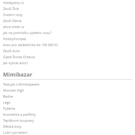
hledejceny.cz
Zboží Živě
Osobní vozy
Zboží Dáma
zbozi.blesk.cz
Jak na prohlídku ojetého vozu?
HobbyKompas
Auto pro začátečníka do 100 000 Kč
Zboží Auto
Ojetá Škoda Octavia
Jak vybrat auto?
Mimibazar
Testujte s Mimibazarem
Monster High
Barbie
Lego
Pyžama
Kosmetika a parfémy
Teplákové soupravy
Dětské boty
Ložní povlečení