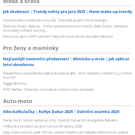
Móda a krása
Jak zhubnout
Trendy nehty pro jaro 2025
Nové make-up trendy
Gottova dcera zveřejnila nový klip: Charlotte je jako Olivie Rodrigo!
Televizní diváci, těšte se... Prima vytasila podzimní trumfy! Další Zrádci, oblíbené
kriminálky a žhavé novinky...
Milionový spor s DPP uzavřen? Nejvyšší soud odmítl dovolání Rencaru
Pro ženy a maminky
Nejčastější novoroční předsevzetí
Miminko a mráz
Jak vybírat
letní dovolenou
Hlasatelka a moderátorka Saskia Burešová (80) - Smrt manžela ji zdrtila! Co jí vrátilo
chuť žít?
Veggie Burritos
KVÍZ: Rafťáci. Otestujte své znalosti kultovní letní komedie
Auto-moto
Alko-kalkulačka
Rallye Dakar 2025
Dálniční známka 2025
Dacia, Ford i Suzuki zastavují linky. Vyschlý Dunaj drtí energetiku Balkánu
Vítězové a poražení po první polovině sezóny 2026
Jízdy Světa motorů opět míří do Letňan! Pátého září zažijete elektromobil, padne