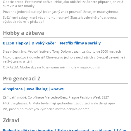
Oopsie bread: Proteinové pečivo lehké jako obláček zvládnete připravit jen ze 3
surovin a bez mouky
Pozor na jedovaté cukety! Jeden jasný znak prozradí, že se jim máte vyhnout
Svěží letní saláty, které vás v horku neunaví: Zkuste k zelenině přidat ovoce,
výsledek vás mile překvapí!
Hobby a zábava
BLESK Tlapky
Divoký kačer
Netflix filmy a seriály
Sraz v šest ráno. Vrchol festivalu Tóny Dolomit zazní za úsvitu ve 3000 metrech
Nízkorozpočtová dovolená? Chorvatsko jedno z nejdražších v Evropě! Levněji je i
ve Švýcarsku a Itálii
OBRAZEM: Modré slzy na Tchaj-wanu mění moře v magickou říši
Pro generaci Z
#inspirace
#wellbeing
#news
Září patří módě: Co přinese Mercedes-Benz Prague Fashion Week SS27
F*ck the glasses: AI Meta brýle mají zjednodušit život, zatím ale dělají opak
Víš, proč ti po mléčných výrobcích možná nebývá dobře?
Zdraví
Podpořte dětskou imunitu
Babské rady proti nachlazení
S čím