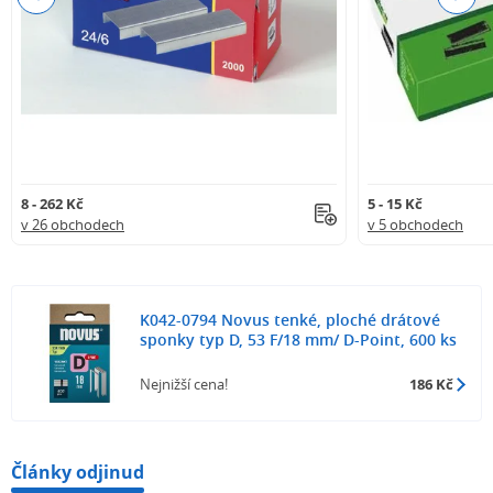
8 - 262 Kč
5 - 15 Kč
v 26 obchodech
v 5 obchodech
K042-0794 Novus tenké, ploché drátové
sponky typ D, 53 F/18 mm/ D-Point, 600 ks
Nejnižší cena!
186 Kč
Články odjinud