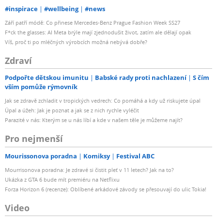
#inspirace
#wellbeing
#news
Září patří módě: Co přinese Mercedes-Benz Prague Fashion Week SS27
F*ck the glasses: AI Meta brýle mají zjednodušit život, zatím ale dělají opak
Víš, proč ti po mléčných výrobcích možná nebývá dobře?
Zdraví
Podpořte dětskou imunitu
Babské rady proti nachlazení
S čím
vším pomůže rýmovník
Jak se zdravě zchladit v tropických vedrech: Co pomáhá a kdy už riskujete úpal
Úpal a úžeh: Jak je poznat a jak se z nich rychle vyléčit
Parazité v nás: Kterým se u nás líbí a kde v našem těle je můžeme najít?
Pro nejmenší
Mourissonova poradna
Komiksy
Festival ABC
Mourrisonova poradna: Je zdravé si čistit pleť v 11 letech? Jak na to?
Ukázka z GTA 6 bude mít premiéru na Netflixu
Forza Horizon 6 (recenze): Oblíbené arkádové závody se přesouvají do ulic Tokia!
Video