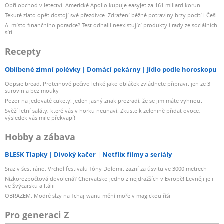
Obří obchod v letectví. Americké Apollo kupuje easyJet za 161 miliard korun
Tekuté zlato opět dostojí své přezdívce. Zdražení běžné potraviny brzy pocítí i Češi
AI místo finančního poradce? Test odhalil neexistující produkty i rady ze sociálních
sítí
Recepty
Oblíbené zimní polévky
Domácí pekárny
Jídlo podle horoskopu
Oopsie bread: Proteinové pečivo lehké jako obláček zvládnete připravit jen ze 3
surovin a bez mouky
Pozor na jedovaté cukety! Jeden jasný znak prozradí, že se jim máte vyhnout
Svěží letní saláty, které vás v horku neunaví: Zkuste k zelenině přidat ovoce,
výsledek vás mile překvapí!
Hobby a zábava
BLESK Tlapky
Divoký kačer
Netflix filmy a seriály
Sraz v šest ráno. Vrchol festivalu Tóny Dolomit zazní za úsvitu ve 3000 metrech
Nízkorozpočtová dovolená? Chorvatsko jedno z nejdražších v Evropě! Levněji je i
ve Švýcarsku a Itálii
OBRAZEM: Modré slzy na Tchaj-wanu mění moře v magickou říši
Pro generaci Z