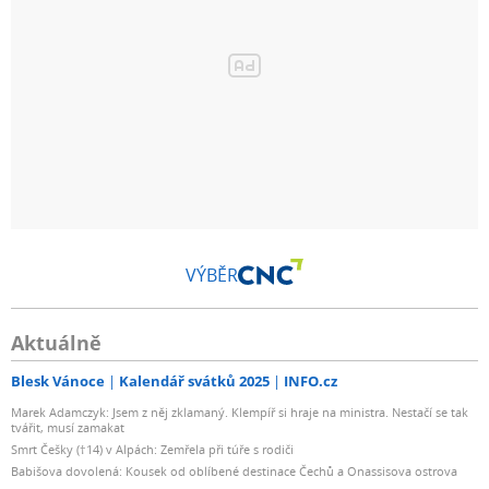
VÝBĚR
Aktuálně
Blesk Vánoce
Kalendář svátků 2025
INFO.cz
Marek Adamczyk: Jsem z něj zklamaný. Klempíř si hraje na ministra. Nestačí se tak
tvářit, musí zamakat
Smrt Češky (†14) v Alpách: Zemřela při túře s rodiči
Babišova dovolená: Kousek od oblíbené destinace Čechů a Onassisova ostrova