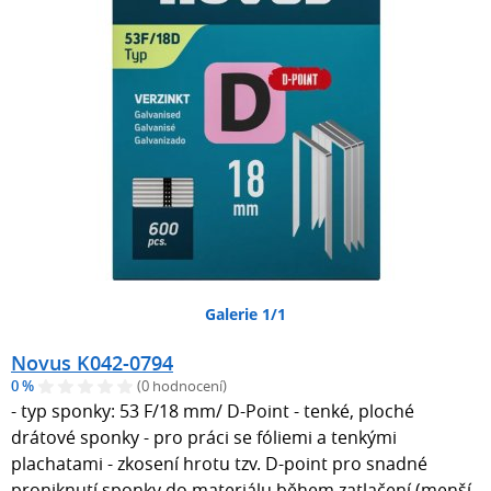
Galerie 1/1
Novus K042-0794
0 %
(0 hodnocení)
- typ sponky: 53 F/18 mm/ D-Point - tenké, ploché
drátové sponky - pro práci se fóliemi a tenkými
plachatami - zkosení hrotu tzv. D-point pro snadné
proniknutí sponky do materiálu během zatlačení (menší