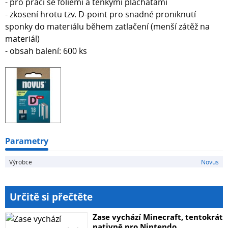
- pro práci se fóliemi a tenkými plachatami
- zkosení hrotu tzv. D-point pro snadné proniknutí
sponky do materiálu během zatlačení (menší zátěž na
materiál)
- obsah balení: 600 ks
Parametry
Výrobce
Novus
Určitě si přečtěte
Zase vychází Minecraft, tentokrát
nativně pro Nintendo...