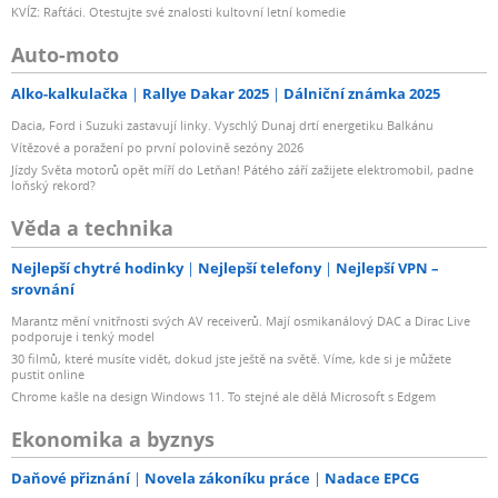
KVÍZ: Rafťáci. Otestujte své znalosti kultovní letní komedie
Auto-moto
Alko-kalkulačka
Rallye Dakar 2025
Dálniční známka 2025
Dacia, Ford i Suzuki zastavují linky. Vyschlý Dunaj drtí energetiku Balkánu
Vítězové a poražení po první polovině sezóny 2026
Jízdy Světa motorů opět míří do Letňan! Pátého září zažijete elektromobil, padne
loňský rekord?
Věda a technika
Nejlepší chytré hodinky
Nejlepší telefony
Nejlepší VPN –
srovnání
Marantz mění vnitřnosti svých AV receiverů. Mají osmikanálový DAC a Dirac Live
podporuje i tenký model
30 filmů, které musíte vidět, dokud jste ještě na světě. Víme, kde si je můžete
pustit online
Chrome kašle na design Windows 11. To stejné ale dělá Microsoft s Edgem
Ekonomika a byznys
Daňové přiznání
Novela zákoníku práce
Nadace EPCG