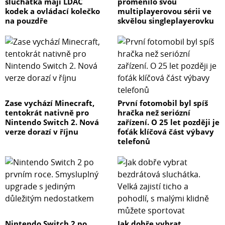
sluchátka mají LDAC
proměnilo svou
kodek a ovládací kolečko
multiplayerovou sérii ve
na pouzdře
skvělou singleplayerovku
Zase vychází Minecraft,
První fotomobil byl spíš
tentokrát nativně pro
hračka než seriózní
Nintendo Switch 2. Nová
zařízení. O 25 let později je
verze dorazí v říjnu
foťák klíčová část výbavy
telefonů
Nintendo Switch 2 po
Jak dobře vybrat