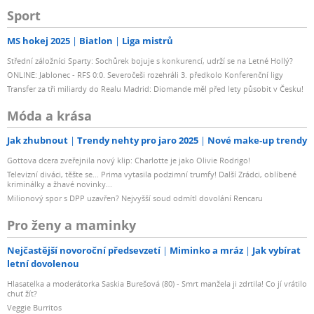
Sport
MS hokej 2025
Biatlon
Liga mistrů
Střední záložníci Sparty: Sochůrek bojuje s konkurencí, udrží se na Letné Hollý?
ONLINE: Jablonec - RFS 0:0. Severočeši rozehráli 3. předkolo Konferenční ligy
Transfer za tři miliardy do Realu Madrid: Diomande měl před lety působit v Česku!
Móda a krása
Jak zhubnout
Trendy nehty pro jaro 2025
Nové make-up trendy
Gottova dcera zveřejnila nový klip: Charlotte je jako Olivie Rodrigo!
Televizní diváci, těšte se... Prima vytasila podzimní trumfy! Další Zrádci, oblíbené
kriminálky a žhavé novinky...
Milionový spor s DPP uzavřen? Nejvyšší soud odmítl dovolání Rencaru
Pro ženy a maminky
Nejčastější novoroční předsevzetí
Miminko a mráz
Jak vybírat
letní dovolenou
Hlasatelka a moderátorka Saskia Burešová (80) - Smrt manžela ji zdrtila! Co jí vrátilo
chuť žít?
Veggie Burritos