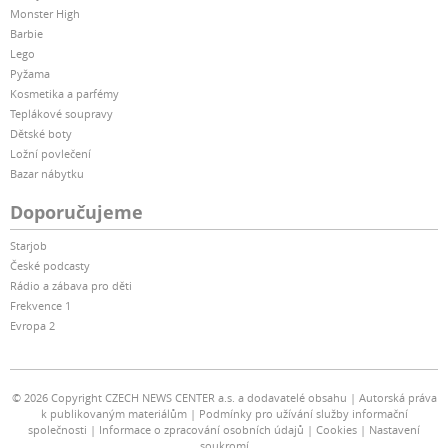
Monster High
Barbie
Lego
Pyžama
Kosmetika a parfémy
Teplákové soupravy
Dětské boty
Ložní povlečení
Bazar nábytku
Doporučujeme
Starjob
České podcasty
Rádio a zábava pro děti
Frekvence 1
Evropa 2
© 2026 Copyright CZECH NEWS CENTER a.s. a dodavatelé obsahu
Autorská práva
k publikovaným materiálům
Podmínky pro užívání služby informační
společnosti
Informace o zpracování osobních údajů
Cookies
Nastavení
soukromí