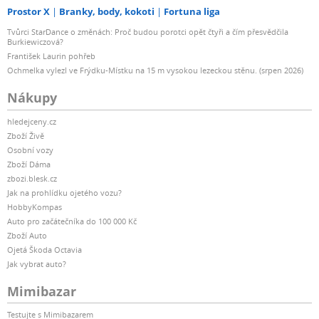
Prostor X
Branky, body, kokoti
Fortuna liga
Tvůrci StarDance o změnách: Proč budou porotci opět čtyři a čím přesvědčila
Burkiewiczová?
František Laurin pohřeb
Ochmelka vylezl ve Frýdku-Místku na 15 m vysokou lezeckou stěnu. (srpen 2026)
Nákupy
hledejceny.cz
Zboží Živě
Osobní vozy
Zboží Dáma
zbozi.blesk.cz
Jak na prohlídku ojetého vozu?
HobbyKompas
Auto pro začátečníka do 100 000 Kč
Zboží Auto
Ojetá Škoda Octavia
Jak vybrat auto?
Mimibazar
Testujte s Mimibazarem