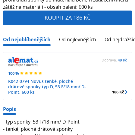
zátěž na materiál) - obsah balení: 600 ks
KOUPIT ZA 186 KČ
Od nejoblíbenějších
Od nejlevnějších
Od nejdražší
Doprava:
49 Kč
100 %
K042-0794 Novus tenké, ploché
drátové sponky typ D, 53 F/18 mm/ D-
Point, 600 ks
186 Kč
Popis
- typ sponky: 53 F/18 mm/ D-Point
- tenké, ploché drátové sponky