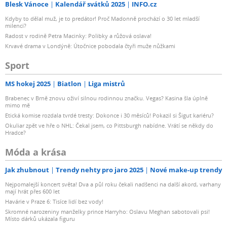
Blesk Vánoce
Kalendář svátků 2025
INFO.cz
Kdyby to dělal muž, je to predátor! Proč Madonně prochází o 30 let mladší
milenci?
Radost v rodině Petra Macinky: Polibky a růžová oslava!
Krvavé drama v Londýně: Útočnice pobodala čtyři muže nůžkami
Sport
MS hokej 2025
Biatlon
Liga mistrů
Brabenec v Brně znovu oživí silnou rodinnou značku. Vegas? Kasina šla úplně
mimo mě
Etická komise rozdala tvrdé tresty: Dokonce i 30 měsíců! Pokazil si Šigut kariéru?
Okuliar zpět ve hře o NHL: Čekal jsem, co Pittsburgh nabídne. Vrátí se někdy do
Hradce?
Móda a krása
Jak zhubnout
Trendy nehty pro jaro 2025
Nové make-up trendy
Nejpomalejší koncert světa! Dva a půl roku čekali nadšenci na další akord, varhany
mají hrát přes 600 let
Havárie v Praze 6: Tisíce lidí bez vody!
Skromné narozeniny manželky prince Harryho: Oslavu Meghan sabotovali psi!
Místo dárků ukázala figuru