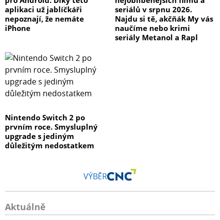
aplikaci už jablíčkáři
seriálů v srpnu 2026.
nepoznají, že nemáte
Najdu si tě, akčňák My vás
iPhone
naučíme nebo krimi
seriály Metanol a Rapl
Nintendo Switch 2 po
prvním roce. Smysluplný
upgrade s jediným
důležitým nedostatkem
VÝBĚR
Aktuálně