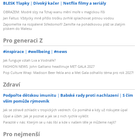
BLESK Tlapky
Divoký kačer
Netflix filmy a seriály
OBRAZEM: Modré slzy na Tchaj-wanu mění moře v magickou říši
Jan Faltus: Vždycky mně přišlo trošku zvrhlé splachovat pitnou vodou
Zapomeňte na rozpálené Středomoří! Zamiřte na pohádkovou pláž se zlatým
pískem do Walesu
Pro generaci Z
#inspirace
#wellbeing
#news
Jak funguje vztah Lva a Vodnáře?
FASHION NEWS: John Galliano headlinuje MET GALA 2027
Pop Culture Wrap: Madison Beer řekla ano a Met Gala odhalilo téma pro rok 2027!
Zdraví
Podpořte dětskou imunitu
Babské rady proti nachlazení
S čím
vším pomůže rýmovník
Jak se zdravě zchladit v tropických vedrech: Co pomáhá a kdy už riskujete úpal
Úpal a úžeh: Jak je poznat a jak se z nich rychle vyléčit
Parazité v nás: Kterým se u nás líbí a kde v našem těle je můžeme najít?
Pro nejmenší