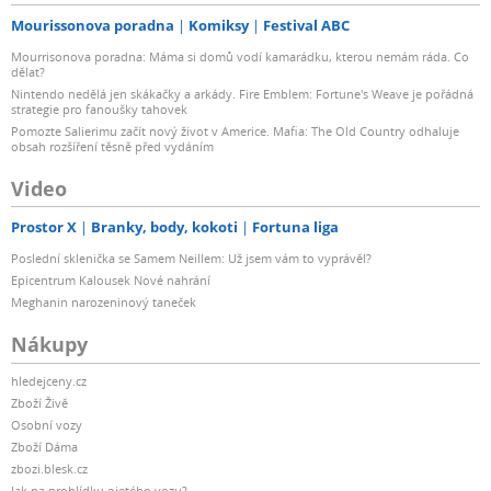
Mourissonova poradna
Komiksy
Festival ABC
Mourrisonova poradna: Máma si domů vodí kamarádku, kterou nemám ráda. Co
dělat?
Nintendo nedělá jen skákačky a arkády. Fire Emblem: Fortune's Weave je pořádná
strategie pro fanoušky tahovek
Pomozte Salierimu začít nový život v Americe. Mafia: The Old Country odhaluje
obsah rozšíření těsně před vydáním
Video
Prostor X
Branky, body, kokoti
Fortuna liga
Poslední sklenička se Samem Neillem: Už jsem vám to vyprávěl?
Epicentrum Kalousek Nové nahrání
Meghanin narozeninový taneček
Nákupy
hledejceny.cz
Zboží Živě
Osobní vozy
Zboží Dáma
zbozi.blesk.cz
Jak na prohlídku ojetého vozu?