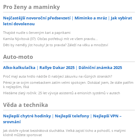
Pro ženy a maminky
Nejčastější novoroční předsevzetí
Miminko a mráz
Jak vybírat
letní dovolenou
Thajské nudle s červeným kari a paprikami
Kamila Nývltová (37): Občas potřebuji mít ve všem pravdu...
Děti by neměly jíst houby! Je to pravda? Záleží na věku a množství
Auto-moto
Alko-kalkulačka
Rallye Dakar 2025
Dálniční známka 2025
Proč mají auta hrdlo nádrže či nabíjecí zásuvku na různých stranách?
Pérez je se svým comebackem zatím velmi spokojen. Dokázal jsem, že stále patřím
k nejlepším, říká
Hledáme zlatý ročník: 25 let vývoje asistentů a emisních systémů v autech
Věda a technika
Nejlepší chytré hodinky
Nejlepší telefony
Nejlepší VPN –
srovnání
Jak dobře vybrat bezdrátová sluchátka. Velká zajistí ticho a pohodlí, s malými
klidně můžete sportovat