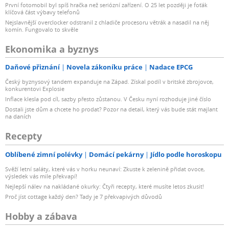
První fotomobil byl spíš hračka než seriózní zařízení. O 25 let později je foťák
klíčová část výbavy telefonů
Nejslavnější overclocker odstranil z chladiče procesoru větrák a nasadil na něj
komín. Fungovalo to skvěle
Ekonomika a byznys
Daňové přiznání
Novela zákoníku práce
Nadace EPCG
Český byznysový tandem expanduje na Západ. Získal podíl v britské zbrojovce,
konkurentovi Explosie
Inflace klesla pod cíl, sazby přesto zůstanou. V Česku nyní rozhoduje jiné číslo
Dostali jste dům a chcete ho prodat? Pozor na detail, který vás bude stát majlant
na daních
Recepty
Oblíbené zimní polévky
Domácí pekárny
Jídlo podle horoskopu
Svěží letní saláty, které vás v horku neunaví: Zkuste k zelenině přidat ovoce,
výsledek vás mile překvapí!
Nejlepší nálev na nakládané okurky: Čtyři recepty, které musíte letos zkusit!
Proč jíst cottage každý den? Tady je 7 překvapivých důvodů
Hobby a zábava