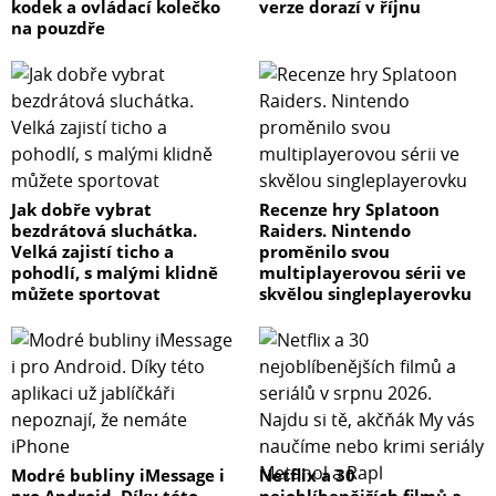
kodek a ovládací kolečko
verze dorazí v říjnu
na pouzdře
Jak dobře vybrat
Recenze hry Splatoon
bezdrátová sluchátka.
Raiders. Nintendo
Velká zajistí ticho a
proměnilo svou
pohodlí, s malými klidně
multiplayerovou sérii ve
můžete sportovat
skvělou singleplayerovku
Modré bubliny iMessage i
Netflix a 30
pro Android. Díky této
nejoblíbenějších filmů a