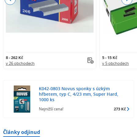
8 - 262 Kč
5 - 15 Kč
v 26 obchodech
v 5 obchodech
K042-0803 Novus sponky s úzkým
hřbetem, typ C, 4/23 mm, Super Hard,
1000 ks
Nejnižší cena!
273 Kč
Články odjinud