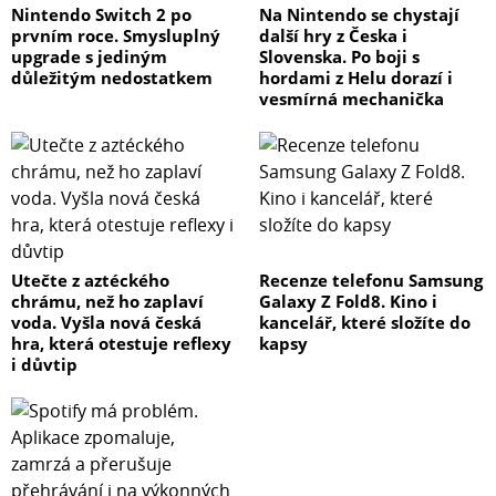
Nintendo Switch 2 po
Na Nintendo se chystají
prvním roce. Smysluplný
další hry z Česka i
upgrade s jediným
Slovenska. Po boji s
důležitým nedostatkem
hordami z Helu dorazí i
vesmírná mechanička
Utečte z aztéckého
Recenze telefonu Samsung
chrámu, než ho zaplaví
Galaxy Z Fold8. Kino i
voda. Vyšla nová česká
kancelář, které složíte do
hra, která otestuje reflexy
kapsy
i důvtip