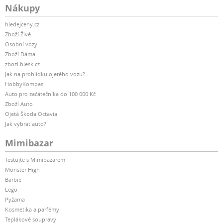
Nákupy
hledejceny.cz
Zboží Živě
Osobní vozy
Zboží Dáma
zbozi.blesk.cz
Jak na prohlídku ojetého vozu?
HobbyKompas
Auto pro začátečníka do 100 000 Kč
Zboží Auto
Ojetá Škoda Octavia
Jak vybrat auto?
Mimibazar
Testujte s Mimibazarem
Monster High
Barbie
Lego
Pyžama
Kosmetika a parfémy
Teplákové soupravy