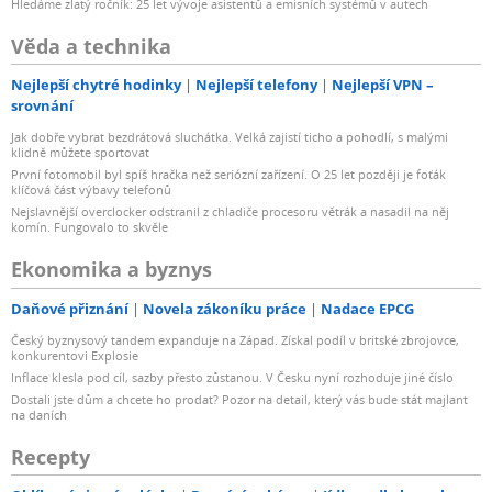
Hledáme zlatý ročník: 25 let vývoje asistentů a emisních systémů v autech
Věda a technika
Nejlepší chytré hodinky
Nejlepší telefony
Nejlepší VPN –
srovnání
Jak dobře vybrat bezdrátová sluchátka. Velká zajistí ticho a pohodlí, s malými
klidně můžete sportovat
První fotomobil byl spíš hračka než seriózní zařízení. O 25 let později je foťák
klíčová část výbavy telefonů
Nejslavnější overclocker odstranil z chladiče procesoru větrák a nasadil na něj
komín. Fungovalo to skvěle
Ekonomika a byznys
Daňové přiznání
Novela zákoníku práce
Nadace EPCG
Český byznysový tandem expanduje na Západ. Získal podíl v britské zbrojovce,
konkurentovi Explosie
Inflace klesla pod cíl, sazby přesto zůstanou. V Česku nyní rozhoduje jiné číslo
Dostali jste dům a chcete ho prodat? Pozor na detail, který vás bude stát majlant
na daních
Recepty