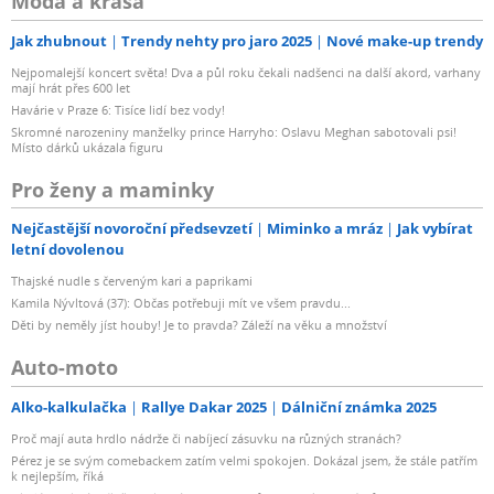
Móda a krása
Jak zhubnout
Trendy nehty pro jaro 2025
Nové make-up trendy
Nejpomalejší koncert světa! Dva a půl roku čekali nadšenci na další akord, varhany
mají hrát přes 600 let
Havárie v Praze 6: Tisíce lidí bez vody!
Skromné narozeniny manželky prince Harryho: Oslavu Meghan sabotovali psi!
Místo dárků ukázala figuru
Pro ženy a maminky
Nejčastější novoroční předsevzetí
Miminko a mráz
Jak vybírat
letní dovolenou
Thajské nudle s červeným kari a paprikami
Kamila Nývltová (37): Občas potřebuji mít ve všem pravdu...
Děti by neměly jíst houby! Je to pravda? Záleží na věku a množství
Auto-moto
Alko-kalkulačka
Rallye Dakar 2025
Dálniční známka 2025
Proč mají auta hrdlo nádrže či nabíjecí zásuvku na různých stranách?
Pérez je se svým comebackem zatím velmi spokojen. Dokázal jsem, že stále patřím
k nejlepším, říká