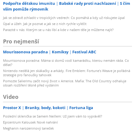
Podpořte dětskou imunitu
Babské rady proti nachlazení
S čím
vším pomůže rýmovník
Jak se zdravě zchladit v tropických vedrech: Co pomáhá a kdy už riskujete úpal
Úpal a úžeh: Jak je poznat a jak se z nich rychle vyléčit
Parazité v nás: Kterým se u nás líbí a kde v našem těle je můžeme najít?
Pro nejmenší
Mourissonova poradna
Komiksy
Festival ABC
Mourrisonova poradna: Máma si domů vodí kamarádku, kterou nemám ráda. Co
dělat?
Nintendo nedělá jen skákačky a arkády. Fire Emblem: Fortune's Weave je pořádná
strategie pro fanoušky tahovek
Pomozte Salierimu začít nový život v Americe. Mafia: The Old Country odhaluje
obsah rozšíření těsně před vydáním
Video
Prostor X
Branky, body, kokoti
Fortuna liga
Poslední sklenička se Samem Neillem: Už jsem vám to vyprávěl?
Epicentrum Kalousek Nové nahrání
Meghanin narozeninový taneček