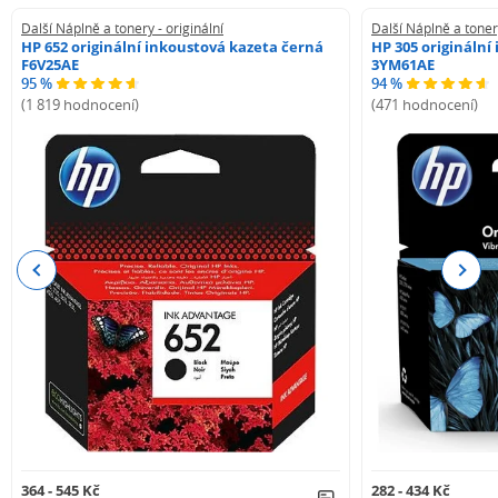
Další Náplně a tonery - originální
Další Náplně a tonery
HP 652 originální inkoustová kazeta černá
HP 305 originální
F6V25AE
3YM61AE
95 %
94 %
(1 819 hodnocení)
(471 hodnocení)
Previous
Next
364 - 545 Kč
282 - 434 Kč