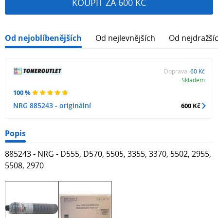
KOUPIT ZA 600 KČ
Od nejoblíbenějších
Od nejlevnějších
Od nejdražší
Doprava:
60 Kč
Skladem
100 %
NRG 885243 - originální
600 Kč
Popis
885243 - NRG - D555, D570, 5505, 3355, 3370, 5502, 2955,
5508, 2970