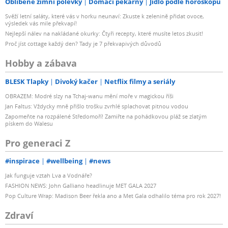
Oblíbené zimní polévky
Domácí pekárny
Jídlo podle horoskopu
Svěží letní saláty, které vás v horku neunaví: Zkuste k zelenině přidat ovoce,
výsledek vás mile překvapí!
Nejlepší nálev na nakládané okurky: Čtyři recepty, které musíte letos zkusit!
Proč jíst cottage každý den? Tady je 7 překvapivých důvodů
Hobby a zábava
BLESK Tlapky
Divoký kačer
Netflix filmy a seriály
OBRAZEM: Modré slzy na Tchaj-wanu mění moře v magickou říši
Jan Faltus: Vždycky mně přišlo trošku zvrhlé splachovat pitnou vodou
Zapomeňte na rozpálené Středomoří! Zamiřte na pohádkovou pláž se zlatým
pískem do Walesu
Pro generaci Z
#inspirace
#wellbeing
#news
Jak funguje vztah Lva a Vodnáře?
FASHION NEWS: John Galliano headlinuje MET GALA 2027
Pop Culture Wrap: Madison Beer řekla ano a Met Gala odhalilo téma pro rok 2027!
Zdraví