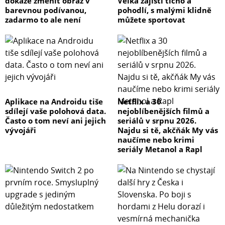
dokáže změnit obraz v
Velká zajistí ticho a
barevnou podívanou,
pohodlí, s malými klidně
zadarmo to ale není
můžete sportovat
Aplikace na Androidu tiše
Netflix a 30
sdílejí vaše polohová data.
nejoblíbenějších filmů a
Často o tom neví ani jejich
seriálů v srpnu 2026.
vývojáři
Najdu si tě, akčňák My vás
naučíme nebo krimi
seriály Metanol a Rapl