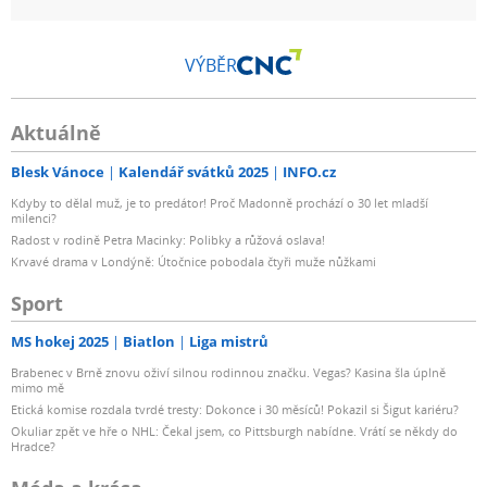
VÝBĚR
Aktuálně
Blesk Vánoce
Kalendář svátků 2025
INFO.cz
Kdyby to dělal muž, je to predátor! Proč Madonně prochází o 30 let mladší
milenci?
Radost v rodině Petra Macinky: Polibky a růžová oslava!
Krvavé drama v Londýně: Útočnice pobodala čtyři muže nůžkami
Sport
MS hokej 2025
Biatlon
Liga mistrů
Brabenec v Brně znovu oživí silnou rodinnou značku. Vegas? Kasina šla úplně
mimo mě
Etická komise rozdala tvrdé tresty: Dokonce i 30 měsíců! Pokazil si Šigut kariéru?
Okuliar zpět ve hře o NHL: Čekal jsem, co Pittsburgh nabídne. Vrátí se někdy do
Hradce?