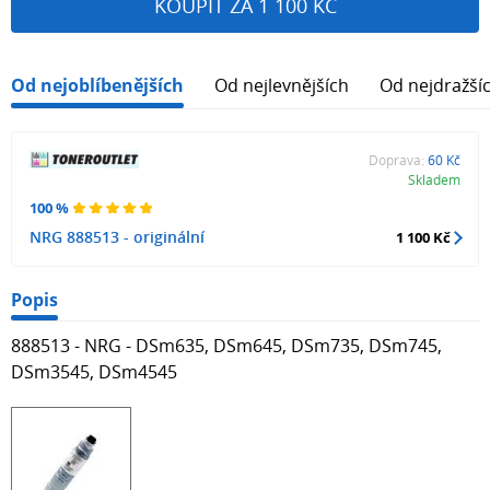
KOUPIT ZA 1 100 KČ
Od nejoblíbenějších
Od nejlevnějších
Od nejdražší
Doprava:
60 Kč
Skladem
100 %
NRG 888513 - originální
1 100 Kč
Popis
888513 - NRG - DSm635, DSm645, DSm735, DSm745,
DSm3545, DSm4545