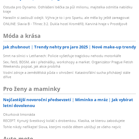
Ostuda pro Dynamo. Odhlášení béčka za půl milionu, majitelka odmítla nabídku
kraje
Haraslín si zaslouží odejít. Výhra je to i pro Spartu, ale měla by ještě zareagovat
ONLINE: Slavia B - Třinec 3:2. Dukla hostí Kroměříž, Karviná hraje v Prostějově
Móda a krása
Jak zhubnout
Trendy nehty pro jaro 2025
Nové make-up trendy
Smrt na silnici v Letňanech: Policie vyšetřuje tragickou nehodu motorkáře
Sex, fetiš, BDSM, ale i přednášky, workshopy a market. Organizátor Prague Fetish
Weekendu popsal, jak akce probíhá
Vodní zdroje a zemědělská půda v ohrožení: Katastrofální sucha přicházejí stále
dříve
Pro ženy a maminky
Nejčastější novoroční předsevzetí
Miminko a mráz
Jak vybírat
letní dovolenou
Okurková limonáda
RECEPT: Kynutý švestkový koláč s drobenkou. Klasika, se kterou zabodujete
Tohle nikdy neříkejte! Slova, kterými rodiče dětem ubližují ze všeho nejvíc
Auto-moto