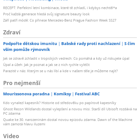
RECEPT: Perfektní letní kombinace, které tě zchladí, i kdybys nechtěl*a
Proč každá generace hledá svůj signature beauty look
Září patří módě: Co přinese Mercedes-Benz Prague Fashion Week SS27
Zdraví
Podpořte dětskou imunitu
Babské rady proti nachlazení
S čím
vším pomůže rýmovník
Jak se zdravě zchladit v tropických vedrech: Co pomáhá a kdy už riskujete úpal
Úpal a úžeh: Jak je poznat a jak se z nich rychle vyléčit
Parazité v nás: Kterým se u nás líbí a kde v našem těle je můžeme najít?
Pro nejmenší
Mourissonova poradna
Komiksy
Festival ABC
Kdo vynalezl kapesník? Historie od středověku po papírové kapesníky
Ghost Recon Wildlands dostal vylepšení a novou misi. Starší díl Ubisoft rozdává na
PC zdarma
Quake ke 30. narozeninám dostal novou epizodu zdarma. Dawn of the Machine
vám zamotá hlavu iluzemi
Video