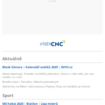
VÝBĚR
Aktuálně
Blesk Vánoce
Kalendář svátků 2025
INFO.cz
Marek Adamczyk: Problém na DAMU přetrvává. Všichni o něm vědí, jen moc
nevědí, co s ním
Brutální útok v Tanvaldu: Několik pobodaných
Nahotinky na Měsíci: Astronautovy Playboy fotky se vydražily za miliony
Sport
MS hokej 2025
Biatlon
Liga mistrů