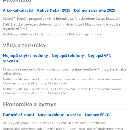
Alko-kalkulačka
Rallye Dakar 2025
Dálniční známka 2025
MotoGP: Páteční program ve Velké Británii uzavřel rekordním časem Bezzecchi
Další klasická corvette s dobrými jízdními vlastnostmi? Mitsuoka znovu využije
legendární MX-5
Problémy Cadillacu s brzdami souvisí podle Bottase s jejich chlazením
Věda a technika
Nejlepší chytré hodinky
Nejlepší telefony
Nejlepší VPN –
srovnání
Microsoft se nepoučil. Ve Windows potichu instaluje OneDrive Photos, které nelze
odinstalovat
Netflix a další na víkend: nový Ted Lasso a akční Lioness. Ale především horory
Úkryt nebo past a 28 let poté: Chrám z kostí
Netflix a další na víkend: nový Ted Lasso a akční Lioness. Ale především horory
Úkryt nebo past a 28 let poté: Chrám z kostí
Ekonomika a byznys
Daňové přiznání
Novela zákoníku práce
Nadace EPCG
Itálie vyklízí pláže. První plážové kluby mizí, turisté změnu pocítí brzy
Potenciální zachránce Soleku zrušil nabídku. Zadlužené solární společnosti hrozí