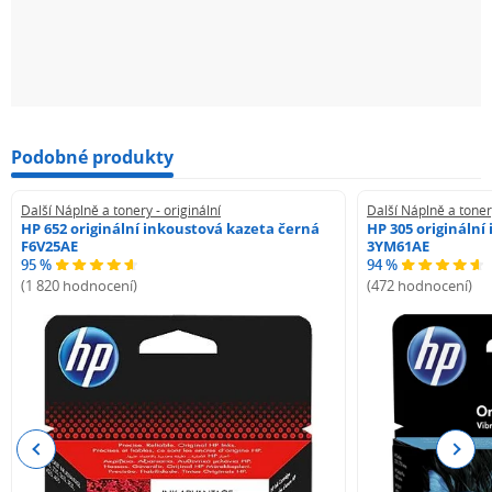
Podobné produkty
Další Náplně a tonery - originální
Další Náplně a tonery
HP 652 originální inkoustová kazeta černá
HP 305 originální
F6V25AE
3YM61AE
95 %
94 %
(1 820 hodnocení)
(472 hodnocení)
Previous
Next