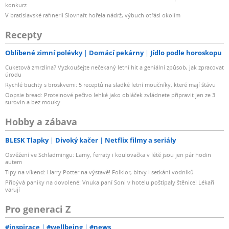
konkurz
V bratislavské rafinerii Slovnaft hořela nádrž, výbuch otřásl okolím
Recepty
Oblíbené zimní polévky
Domácí pekárny
Jídlo podle horoskopu
Cuketová zmrzlina? Vyzkoušejte nečekaný letní hit a geniální způsob, jak zpracovat
úrodu
Rychlé buchty s broskvemi: 5 receptů na sladké letní moučníky, které mají šťávu
Oopsie bread: Proteinové pečivo lehké jako obláček zvládnete připravit jen ze 3
surovin a bez mouky
Hobby a zábava
BLESK Tlapky
Divoký kačer
Netflix filmy a seriály
Osvěžení ve Schladmingu: Lamy, ferraty i koulovačka v létě jsou jen pár hodin
autem
Tipy na víkend: Harry Potter na výstavě! Folklor, bitvy i setkání vodníků
Přibývá paniky na dovolené: Vnuka paní Soni v hotelu poštípaly štěnice! Lékaři
varují
Pro generaci Z
#inspirace
#wellbeing
#news