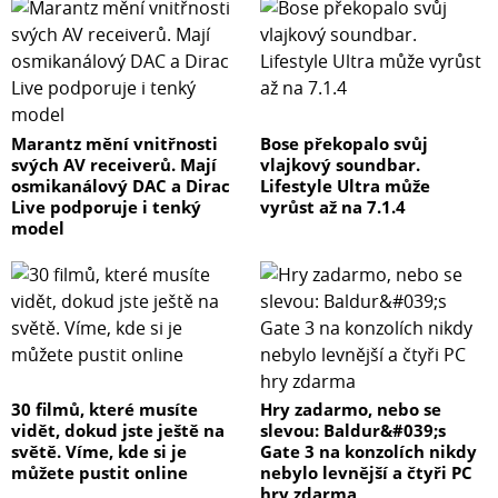
Marantz mění vnitřnosti
Bose překopalo svůj
svých AV receiverů. Mají
vlajkový soundbar.
osmikanálový DAC a Dirac
Lifestyle Ultra může
Live podporuje i tenký
vyrůst až na 7.1.4
model
30 filmů, které musíte
Hry zadarmo, nebo se
vidět, dokud jste ještě na
slevou: Baldur&#039;s
světě. Víme, kde si je
Gate 3 na konzolích nikdy
můžete pustit online
nebylo levnější a čtyři PC
hry zdarma