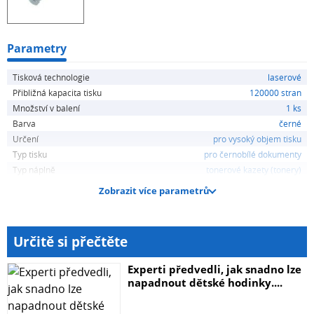
Parametry
Tisková technologie
laserové
Přibližná kapacita tisku
120000 stran
Množství v balení
1 ks
Barva
černé
Určení
pro vysoký objem tisku
Typ tisku
pro černobílé dokumenty
Typ náplně
tonerové kazety (tonery)
Zobrazit více parametrů
Určitě si přečtěte
Experti předvedli, jak snadno lze
napadnout dětské hodinky....