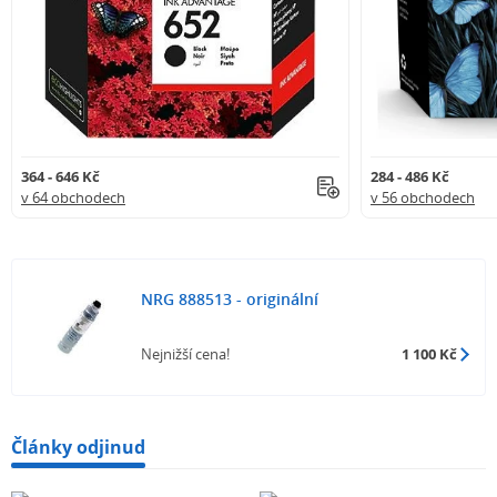
364 - 646 Kč
284 - 486 Kč
v 64 obchodech
v 56 obchodech
NRG 888513 - originální
Nejnižší cena!
1 100 Kč
Články odjinud