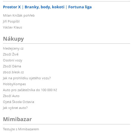
Prostor X
Branky, body, kokoti
Fortuna liga
Milan Knížák pohřeb
Jiří Pospíšil
Václav Klaus
Nákupy
hledejceny.cz
Zboží Živě
Osobní vozy
Zboží Dáma
zbozi.blesk.cz
Jak na prohlídku ojetého vozu?
HobbyKompas
Auto pro začátečníka do 100 000 Kč
Zboží Auto
Ojetá Škoda Octavia
Jak vybrat auto?
Mimibazar
Testujte s Mimibazarem