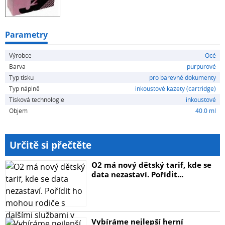
Parametry
Výrobce
Océ
Barva
purpurové
Typ tisku
pro barevné dokumenty
Typ náplně
inkoustové kazety (cartridge)
Tisková technologie
inkoustové
Objem
40.0 ml
Určitě si přečtěte
O2 má nový dětský tarif, kde se
data nezastaví. Pořídit...
Vybíráme nejlepší herní