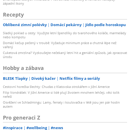
západní ikony
Recepty
Oblíbené zimní polévky
Domácí pekárny
Jídlo podle horoskopu
Sladký poklad u cesty: Využijte letní špendlíky do tvarohového koláče, marmelády
nebo kompotu
Domácí kečup pečený v troubě: Vyžaduje minimum práce a chutná lépe než
vařený
Cuketová zmrzlina? Vyzkoušejte nečekaný letní hit a geniální způsob, jak zpracovat
úrodu
Hobby a zábava
BLESK Tlapky
Divoký kačer
Netflix filmy a seriály
Cestovní horečka šlechty: Chuďas z Klatovska otrokářem v Jižní Americe
Filip Vondrášek: V Jižní Americe si lidé plují životem mnohem lehčeji, věci tolik
neřeší
Osvěžení ve Schladmingu: Lamy, ferraty i koulovačka v létě jsou jen pár hodin
autem
Pro generaci Z
#inspirace
#wellbeing
#news