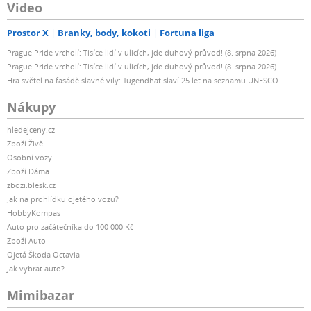
Video
Prostor X
Branky, body, kokoti
Fortuna liga
Prague Pride vrcholí: Tisíce lidí v ulicích, jde duhový průvod! (8. srpna 2026)
Prague Pride vrcholí: Tisíce lidí v ulicích, jde duhový průvod! (8. srpna 2026)
Hra světel na fasádě slavné vily: Tugendhat slaví 25 let na seznamu UNESCO
Nákupy
hledejceny.cz
Zboží Živě
Osobní vozy
Zboží Dáma
zbozi.blesk.cz
Jak na prohlídku ojetého vozu?
HobbyKompas
Auto pro začátečníka do 100 000 Kč
Zboží Auto
Ojetá Škoda Octavia
Jak vybrat auto?
Mimibazar