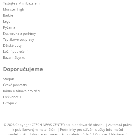
Testujte s Mimibazarem
Monster High
Barbie
Lego
Pyžama
Kosmetika a parfémy
Teplákové soupravy
Dětské boty
Ložní povlečení
Bazar nábytku
Doporučujeme
Starjob
České podcasty
Rádio a zábava pro děti
Frekvence 1
Evropa 2
© 2026 Copyright CZECH NEWS CENTER a.s. a dodavatelé obsahu
Autorská práva
k publikovaným materiálům
Podmínky pro užívání služby informační
společnosti
Informace o zpracování osobních údajů
Cookies
Nastavení