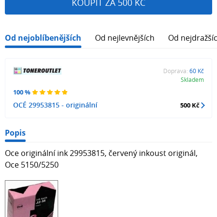
KOUPIT ZA 500 KČ
Od nejoblíbenějších
Od nejlevnějších
Od nejdražší
Doprava:
60 Kč
Skladem
100 %
OCÉ 29953815 - originální
500 Kč
Popis
Oce originální ink 29953815, červený inkoust originál,
Oce 5150/5250