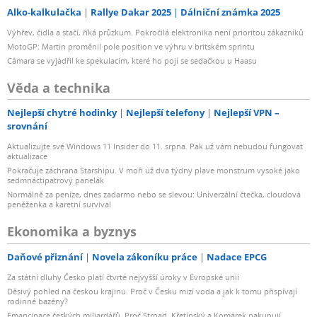
Alko-kalkulačka
Rallye Dakar 2025
Dálniční známka 2025
Výhřev, čidla a stačí, říká průzkum. Pokročilá elektronika není prioritou zákazníků
MotoGP: Martin proměnil pole position ve výhru v britském sprintu
Câmara se vyjádřil ke spekulacím, které ho pojí se sedačkou u Haasu
Věda a technika
Nejlepší chytré hodinky
Nejlepší telefony
Nejlepší VPN –
srovnání
Aktualizujte své Windows 11 Insider do 11. srpna. Pak už vám nebudou fungovat
aktualizace
Pokračuje záchrana Starshipu. V moři už dva týdny plave monstrum vysoké jako
sedmnáctipatrový panelák
Normálně za peníze, dnes zadarmo nebo se slevou: Univerzální čtečka, cloudová
peněženka a karetní survival
Ekonomika a byznys
Daňové přiznání
Novela zákoníku práce
Nadace EPCG
Za státní dluhy Česko platí čtvrté nejvyšší úroky v Evropské unii
Děsivý pohled na českou krajinu. Proč v Česku mizí voda a jak k tomu přispívají
rodinné bazény?
Emancipace českých miliardářů. Proč Strnad, Křetínský a Komárek nakupují