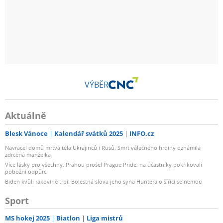
VÝBĚR
Aktuálně
Blesk Vánoce
Kalendář svátků 2025
INFO.cz
Navracel domů mrtvá těla Ukrajinců i Rusů: Smrt válečného hrdiny oznámila
zdrcená manželka
Více lásky pro všechny. Prahou prošel Prague Pride, na účastníky pokřikovali
pobožní odpůrci
Biden kvůli rakovině trpí! Bolestná slova jeho syna Huntera o šířící se nemoci
Sport
MS hokej 2025
Biatlon
Liga mistrů