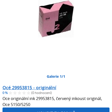
Galerie 1/1
Océ 29953815 - originální
0 %
(0 hodnocení)
Oce originální ink 29953815, červený inkoust originál,
Oce 5150/5250