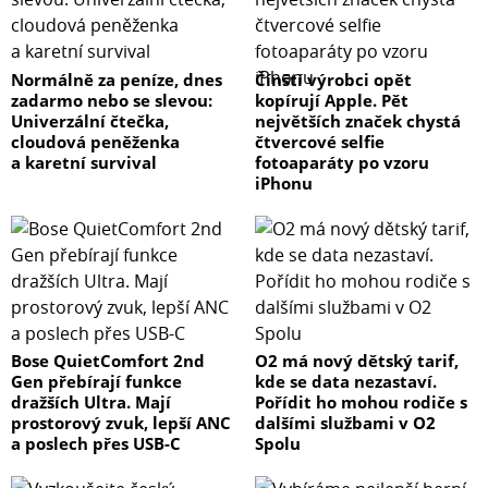
Normálně za peníze, dnes
Čínští výrobci opět
zadarmo nebo se slevou:
kopírují Apple. Pět
Univerzální čtečka,
největších značek chystá
cloudová peněženka
čtvercové selfie
a karetní survival
fotoaparáty po vzoru
iPhonu
Bose QuietComfort 2nd
O2 má nový dětský tarif,
Gen přebírají funkce
kde se data nezastaví.
dražších Ultra. Mají
Pořídit ho mohou rodiče s
prostorový zvuk, lepší ANC
dalšími službami v O2
a poslech přes USB-C
Spolu