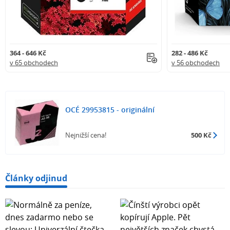
364 - 646 Kč
282 - 486 Kč
v 65 obchodech
v 56 obchodech
OCÉ 29953815 - originální
Nejnižší cena!
500 Kč
Články odjinud