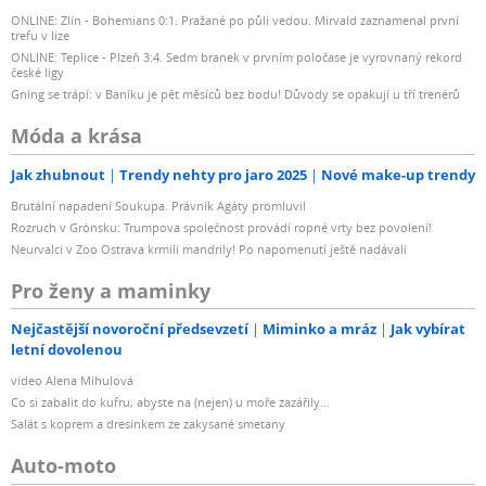
ONLINE: Zlín - Bohemians 0:1. Pražané po půli vedou. Mirvald zaznamenal první
trefu v lize
ONLINE: Teplice - Plzeň 3:4. Sedm branek v prvním poločase je vyrovnaný rekord
české ligy
Gning se trápí: v Baníku je pět měsíců bez bodu! Důvody se opakují u tří trenérů
Móda a krása
Jak zhubnout
Trendy nehty pro jaro 2025
Nové make-up trendy
Brutální napadení Soukupa. Právník Agáty promluvil
Rozruch v Grónsku: Trumpova společnost provádí ropné vrty bez povolení!
Neurvalci v Zoo Ostrava krmili mandrily! Po napomenutí ještě nadávali
Pro ženy a maminky
Nejčastější novoroční předsevzetí
Miminko a mráz
Jak vybírat
letní dovolenou
video Alena Mihulová
Co si zabalit do kufru, abyste na (nejen) u moře zazářily...
Salát s koprem a dresinkem ze zakysané smetany
Auto-moto