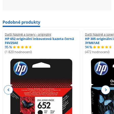
Podobné produkty
Další Náplně a tonery - originální
Další Náplně a tonery
HP 652 originální inkoustová kazeta černá
HP 305 originální
F6V25AE
3YM61AE
95 %
94 %
(1 820 hodnocení)
(472 hodnocení)
Previous
Next