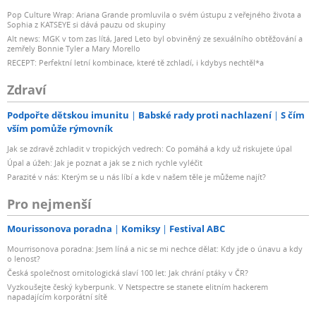
Pop Culture Wrap: Ariana Grande promluvila o svém ústupu z veřejného života a
Sophia z KATSEYE si dává pauzu od skupiny
Alt news: MGK v tom zas lítá, Jared Leto byl obviněný ze sexuálního obtěžování a
zemřely Bonnie Tyler a Mary Morello
RECEPT: Perfektní letní kombinace, které tě zchladí, i kdybys nechtěl*a
Zdraví
Podpořte dětskou imunitu
Babské rady proti nachlazení
S čím
vším pomůže rýmovník
Jak se zdravě zchladit v tropických vedrech: Co pomáhá a kdy už riskujete úpal
Úpal a úžeh: Jak je poznat a jak se z nich rychle vyléčit
Parazité v nás: Kterým se u nás líbí a kde v našem těle je můžeme najít?
Pro nejmenší
Mourissonova poradna
Komiksy
Festival ABC
Mourrisonova poradna: Jsem líná a nic se mi nechce dělat: Kdy jde o únavu a kdy
o lenost?
Česká společnost ornitologická slaví 100 let: Jak chrání ptáky v ČR?
Vyzkoušejte český kyberpunk. V Netspectre se stanete elitním hackerem
napadajícím korporátní sítě