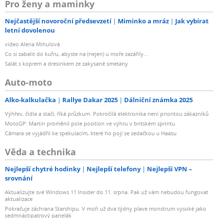
Pro ženy a maminky
Nejčastější novoroční předsevzetí
Miminko a mráz
Jak vybírat
letní dovolenou
video Alena Mihulová
Co si zabalit do kufru, abyste na (nejen) u moře zazářily...
Salát s koprem a dresinkem ze zakysané smetany
Auto-moto
Alko-kalkulačka
Rallye Dakar 2025
Dálniční známka 2025
Výhřev, čidla a stačí, říká průzkum. Pokročilá elektronika není prioritou zákazníků
MotoGP: Martin proměnil pole position ve výhru v britském sprintu
Câmara se vyjádřil ke spekulacím, které ho pojí se sedačkou u Haasu
Věda a technika
Nejlepší chytré hodinky
Nejlepší telefony
Nejlepší VPN –
srovnání
Aktualizujte své Windows 11 Insider do 11. srpna. Pak už vám nebudou fungovat
aktualizace
Pokračuje záchrana Starshipu. V moři už dva týdny plave monstrum vysoké jako
sedmnáctipatrový panelák