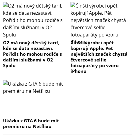
O2 má nový dětský tarif,
Čínští výrobci opět
kde se data nezastaví.
kopírují Apple. Pět
Pořídit ho mohou rodiče s
největších značek chystá
dalšími službami v O2
čtvercové selfie
Spolu
fotoaparáty po vzoru
iPhonu
Ukázka z GTA 6 bude mít
premiéru na Netflixu