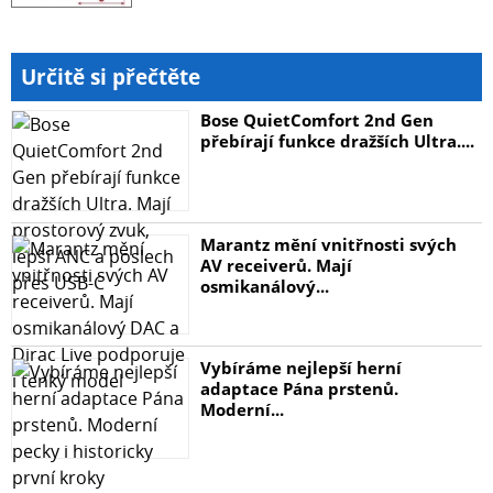
Určitě si přečtěte
Bose QuietComfort 2nd Gen
přebírají funkce dražších Ultra....
Marantz mění vnitřnosti svých
AV receiverů. Mají
osmikanálový...
Vybíráme nejlepší herní
adaptace Pána prstenů.
Moderní...