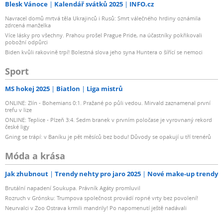
Blesk Vánoce
Kalendář svátků 2025
INFO.cz
Navracel domů mrtvá těla Ukrajinců i Rusů: Smrt válečného hrdiny oznámila
zdrcená manželka
Více lásky pro všechny. Prahou prošel Prague Pride, na účastníky pokřikovali
pobožní odpůrci
Biden kvůli rakovině trpí! Bolestná slova jeho syna Huntera o šířící se nemoci
Sport
MS hokej 2025
Biatlon
Liga mistrů
ONLINE: Zlín - Bohemians 0:1. Pražané po půli vedou. Mirvald zaznamenal první
trefu v lize
ONLINE: Teplice - Plzeň 3:4. Sedm branek v prvním poločase je vyrovnaný rekord
české ligy
Gning se trápí: v Baníku je pět měsíců bez bodu! Důvody se opakují u tří trenérů
Móda a krása
Jak zhubnout
Trendy nehty pro jaro 2025
Nové make-up trendy
Brutální napadení Soukupa. Právník Agáty promluvil
Rozruch v Grónsku: Trumpova společnost provádí ropné vrty bez povolení!
Neurvalci v Zoo Ostrava krmili mandrily! Po napomenutí ještě nadávali