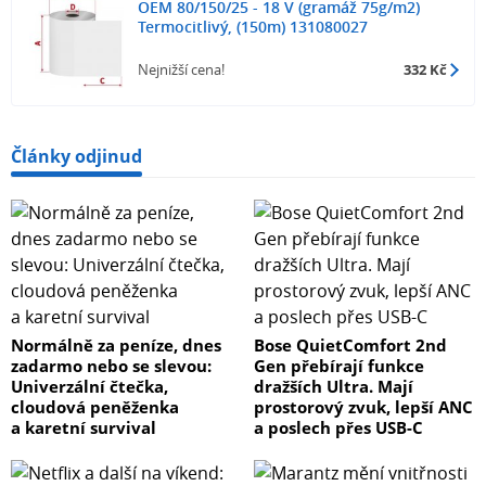
OEM 80/150/25 - 18 V (gramáž 75g/m2)
Termocitlivý, (150m) 131080027
Nejnižší cena!
332 Kč
Články odjinud
Normálně za peníze, dnes
Bose QuietComfort 2nd
zadarmo nebo se slevou:
Gen přebírají funkce
Univerzální čtečka,
dražších Ultra. Mají
cloudová peněženka
prostorový zvuk, lepší ANC
a karetní survival
a poslech přes USB-C