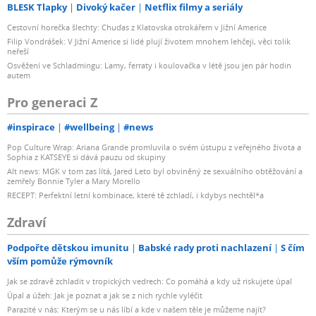
BLESK Tlapky
Divoký kačer
Netflix filmy a seriály
Cestovní horečka šlechty: Chuďas z Klatovska otrokářem v Jižní Americe
Filip Vondrášek: V Jižní Americe si lidé plují životem mnohem lehčeji, věci tolik
neřeší
Osvěžení ve Schladmingu: Lamy, ferraty i koulovačka v létě jsou jen pár hodin
autem
Pro generaci Z
#inspirace
#wellbeing
#news
Pop Culture Wrap: Ariana Grande promluvila o svém ústupu z veřejného života a
Sophia z KATSEYE si dává pauzu od skupiny
Alt news: MGK v tom zas lítá, Jared Leto byl obviněný ze sexuálního obtěžování a
zemřely Bonnie Tyler a Mary Morello
RECEPT: Perfektní letní kombinace, které tě zchladí, i kdybys nechtěl*a
Zdraví
Podpořte dětskou imunitu
Babské rady proti nachlazení
S čím
vším pomůže rýmovník
Jak se zdravě zchladit v tropických vedrech: Co pomáhá a kdy už riskujete úpal
Úpal a úžeh: Jak je poznat a jak se z nich rychle vyléčit
Parazité v nás: Kterým se u nás líbí a kde v našem těle je můžeme najít?