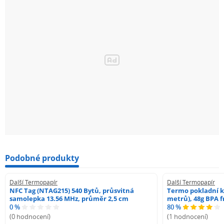
Podobné produkty
Další Termopapír
Další Termopapír
NFC Tag (NTAG215) 540 Bytů, průsvitná
Termo pokladní k
samolepka 13.56 MHz, průměr 2,5 cm
metrů), 48g BPA f
0 %
80 %
(0 hodnocení)
(1 hodnocení)