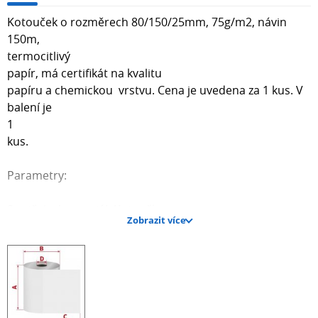
Kotouček o rozměrech 80/150/25mm, 75g/m2, návin
150m,
termocitlivý
papír, má certifikát na kvalitu
papíru a chemickou vrstvu. Cena je uvedena za 1 kus. V
balení je
1
kus.
Parametry:
Spotřební materiál: Kotoučky
Zobrazit více
Technologie: Termo papír
Šířka (mm): 80
Průměr (mm): 124
Dutinka (mm): 25