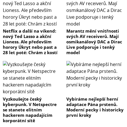
Netflix a další na víkend:
Marantz mění vnitřnosti
nový Ted Lasso a akční
svých AV receiverů. Mají
Lioness. Ale především
osmikanálový DAC a Dirac
horory Úkryt nebo past a
Live podporuje i tenký
28 let poté: Chrám z kostí
model
Vyzkoušejte český
Vybíráme nejlepší herní
kyberpunk. V Netspectre
adaptace Pána prstenů.
se stanete elitním
Moderní pecky i historicky
hackerem napadajícím
první kroky
korporátní sítě