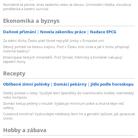
Normálně za peníze, dnes zadarmo nebo se slevou: Univerzální čtečka, cloudová
peněženka a karetní survival
Ekonomika a byznys
Daňové přiznání
Novela zákoníku práce
Nadace EPCG
Za státní dluhy Česko platí čtvrté nejvyšší úroky v Evropské unii
Děsivý pohled na českou krajinu. Proč v Česku mizí voda a jak k tomu přispívají
rodinné bazény?
Emancipace českých miliardářů. Proč Strnad, Křetínský a Komárek nakupují
západní ikony
Recepty
Oblíbené zimní polévky
Domácí pekárny
Jídlo podle horoskopu
Sladký poklad u cesty: Využijte letní špendlíky do tvarohového koláče, marmelády
nebo kompotu
Domácí kečup pečený v troubě: Vyžaduje minimum práce a chutná lépe než
vařený
Cuketová zmrzlina? Vyzkoušejte nečekaný letní hit a geniální způsob, jak zpracovat
úrodu
Hobby a zábava