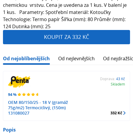
chemickou vrstvu. Cena je uvedena za 1 kus. V balení je
1 kus. Parametry: Spotřební materiál: Kotoučky
Technologie: Termo papír Šířka (mm): 80 Průměr (mm):
124 Dutinka (mm): 25
KOUPIT ZA 332 KČ
Od nejoblíbenějších
Od nejlevnějších
Od nejdražší
Doprava:
43 Kč
Skladem
94 %
OEM 80/150/25 - 18 V (gramáž
75g/m2) Termocitlivý, (150m)
131080027
332 Kč
Popis