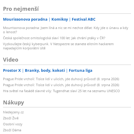
Pro nejmenší
Mourissonova poradna
Komiksy
Festival ABC
Mourrisonova poradna: Jsem líná a nic se mi nechce dělat: Kdy jde o únavu a kdy
o lenost?
Česká společnost ornitologická slaví 100 let: Jak chrání ptáky v ČR?
Vyzkoušejte český kyberpunk. V Netspectre se stanete elitním hackerem
napadajícím korporátní sítě
Video
Prostor X
Branky, body, kokoti
Fortuna liga
Prague Pride vrcholí: Tisíce lidí v ulicích, jde duhový průvod! (8. srpna 2026)
Prague Pride vrcholí: Tisíce lidí v ulicích, jde duhový průvod! (8. srpna 2026)
Hra světel na fasádě slavné vily: Tugendhat slaví 25 let na seznamu UNESCO
Nákupy
hledejceny.cz
Zboží Živě
Osobní vozy
Zboží Dáma