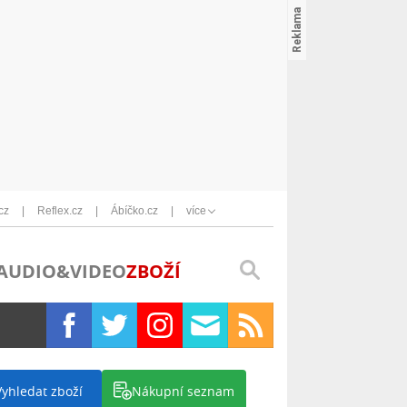
cz
Reflex.cz
Ábíčko.cz
více
AUDIO&VIDEO
ZBOŽÍ
Vyhledat zboží
Nákupní seznam