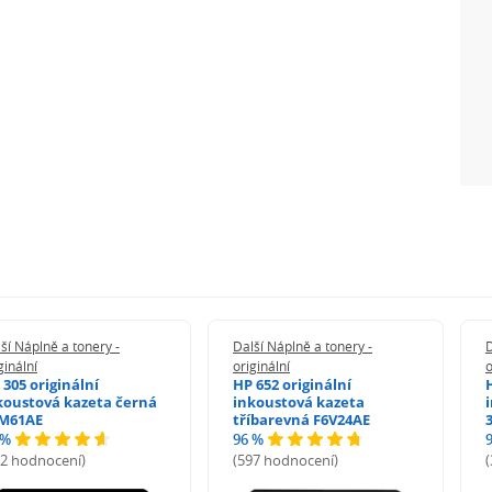
ší Náplně a tonery -
Další Náplně a tonery -
D
ginální
originální
o
 305 originální
HP 652 originální
koustová kazeta černá
inkoustová kazeta
M61AE
tříbarevná F6V24AE
 %
96 %
72 hodnocení)
(597 hodnocení)