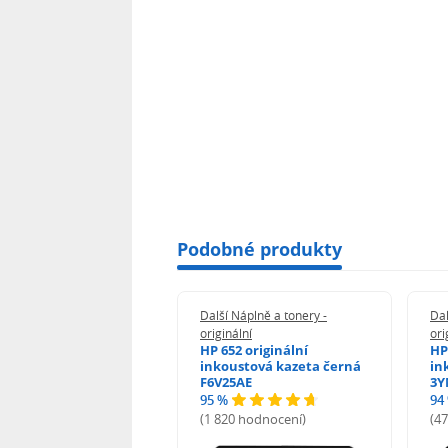
Podobné produkty
 Náplně a tonery -
Další Náplně a tonery -
Dal
nální
originální
ori
her TNB023 -
HP 652 originální
HP
inální
inkoustová kazeta černá
in
F6V25AE
3Y
95 %
94
hodnocení)
(1 820 hodnocení)
(4