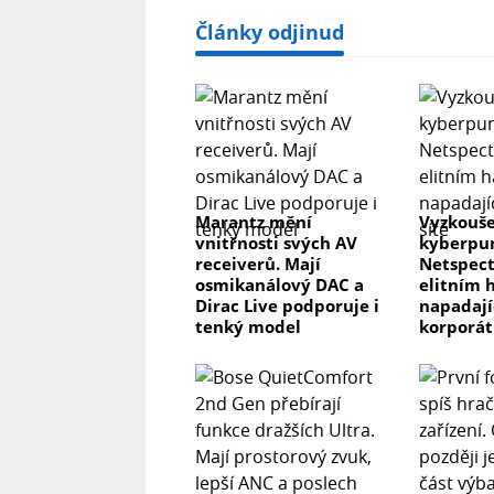
Články odjinud
Marantz mění
Vyzkouše
vnitřnosti svých AV
kyberpun
receiverů. Mají
Netspect
osmikanálový DAC a
elitním 
Dirac Live podporuje i
napadaj
tenký model
korporát