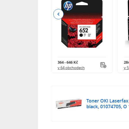
Previous
 901 Kč
364 - 646 Kč
284
 obchodech
v 64 obchodech
v 
Toner OKI Laserfax
black, 01074705, O