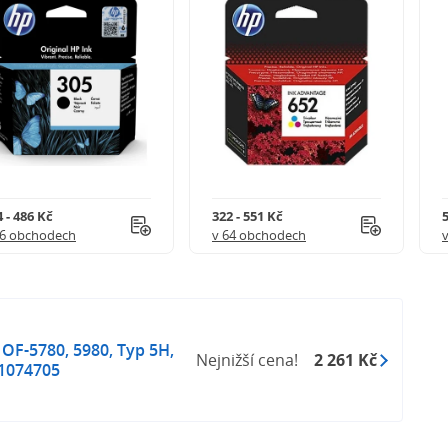
 - 486 Kč
322 - 551 Kč
5
56 obchodech
v 64 obchodech
 OF-5780, 5980, Typ 5H,
Nejnižší cena!
2 261 Kč
 1074705