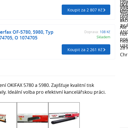
Koupit za 2 807 Kč
erfax OF-5780, 5980, Typ
Doprava:
108 Kč
074705, O 1074705
Skladem
Koupit za 2 261 Kč
ní OKIFAX 5780 a 5980. Zajišťuje kvalitní tisk
y. Ideální volba pro efektivní kancelářskou práci.