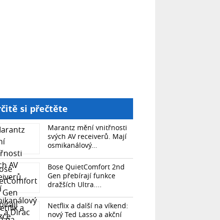
čitě si přečtěte
Marantz mění vnitřnosti
svých AV receiverů. Mají
osmikanálový...
Bose QuietComfort 2nd
Gen přebírají funkce
dražších Ultra....
Netflix a další na víkend:
nový Ted Lasso a akční