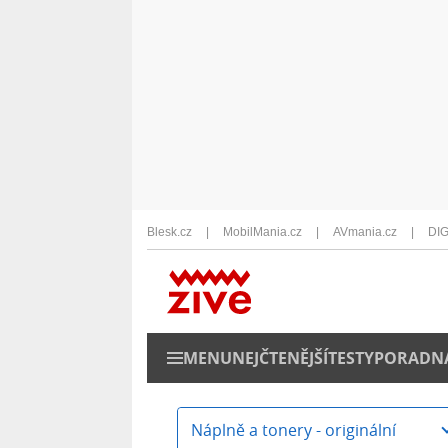
Blesk.cz
MobilMania.cz
AVmania.cz
DIG
MENU
NEJČTENĚJŠÍ
TESTY
PORADN
Náplně a tonery - originální