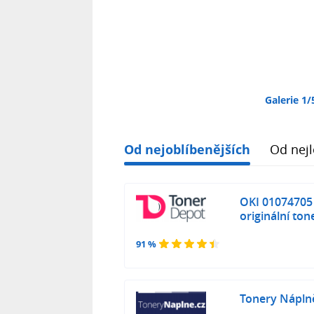
Galerie 1/
Od nejoblíbenějších
Od nejl
OKI 01074705 
originální ton
91 %
Tonery Náplně