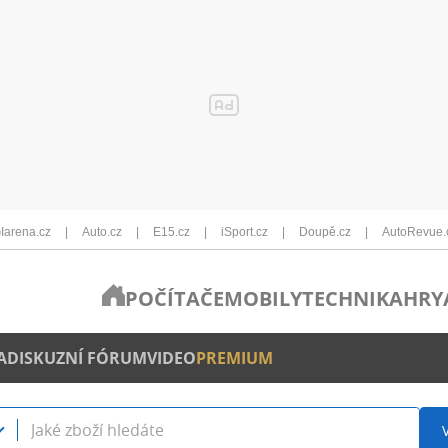
Iarena.cz
Auto.cz
E15.cz
iSport.cz
Doupě.cz
AutoRevue.
POČÍTAČE
MOBILY
TECHNIKA
HRY
A
DISKUZNÍ FÓRUM
VIDEO
PREMIUM