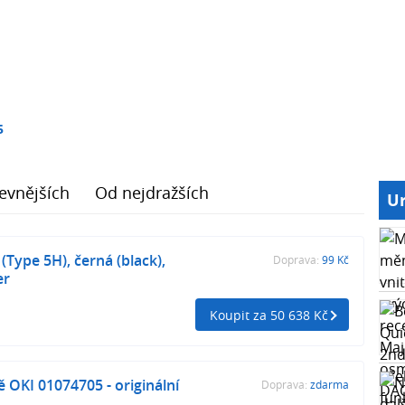
5
evnějších
Od nejdražších
Ur
(Type 5H), černá (black),
Doprava:
99 Kč
er
Koupit za 50 638 Kč
 OKI 01074705 - originální
Doprava:
zdarma