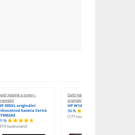
alší Náplně a tonery -
Další Náplně a tonery -
riginální
originální
HP 305XL originální
HP W1420A - originální
inkoustová kazeta černá
94 %
3YM62AE
(177 hodnocení)
95 %
(319 hodnocení)