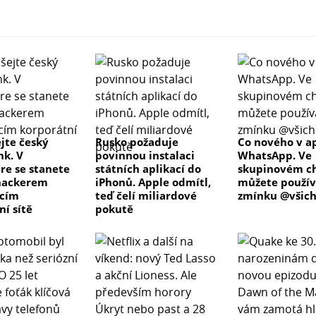
jte český
Rusko požaduje
Co nového v ap
k. V
povinnou instalaci
WhatsApp. Ve
re se stanete
státních aplikací do
skupinovém c
hackerem
iPhonů. Apple odmítl,
můžete použív
ícím
teď čelí miliardové
zmínku @všich
ní sítě
pokutě