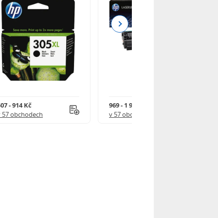
Next
07 - 914 Kč
969 - 1 918 Kč
v 57 obchodech
v 57 obchodech