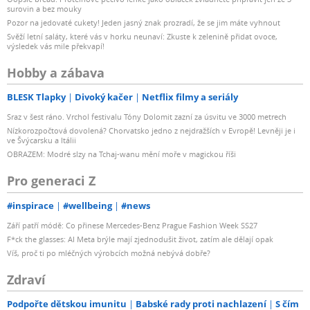
surovin a bez mouky
Pozor na jedovaté cukety! Jeden jasný znak prozradí, že se jim máte vyhnout
Svěží letní saláty, které vás v horku neunaví: Zkuste k zelenině přidat ovoce,
výsledek vás mile překvapí!
Hobby a zábava
BLESK Tlapky
Divoký kačer
Netflix filmy a seriály
Sraz v šest ráno. Vrchol festivalu Tóny Dolomit zazní za úsvitu ve 3000 metrech
Nízkorozpočtová dovolená? Chorvatsko jedno z nejdražších v Evropě! Levněji je i
ve Švýcarsku a Itálii
OBRAZEM: Modré slzy na Tchaj-wanu mění moře v magickou říši
Pro generaci Z
#inspirace
#wellbeing
#news
Září patří módě: Co přinese Mercedes-Benz Prague Fashion Week SS27
F*ck the glasses: AI Meta brýle mají zjednodušit život, zatím ale dělají opak
Víš, proč ti po mléčných výrobcích možná nebývá dobře?
Zdraví
Podpořte dětskou imunitu
Babské rady proti nachlazení
S čím