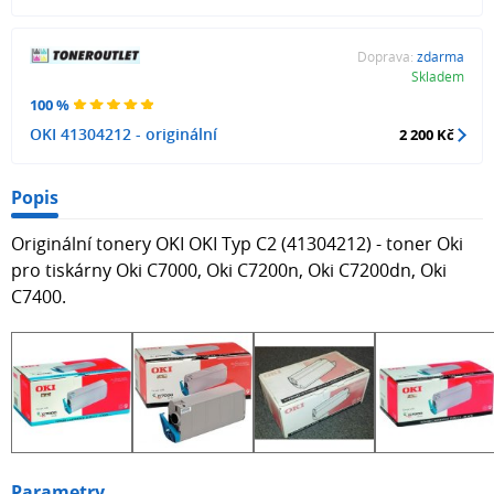
Doprava:
zdarma
Skladem
100 %
OKI 41304212 - originální
2 200 Kč
Popis
Originální tonery OKI OKI Typ C2 (41304212) - toner Oki
pro tiskárny Oki C7000, Oki C7200n, Oki C7200dn, Oki
C7400.
Parametry