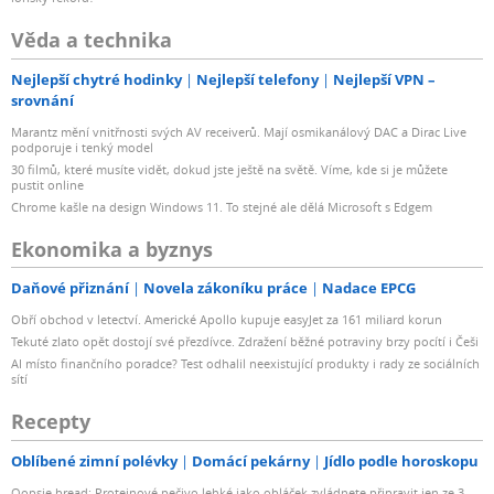
Věda a technika
Nejlepší chytré hodinky
Nejlepší telefony
Nejlepší VPN –
srovnání
Marantz mění vnitřnosti svých AV receiverů. Mají osmikanálový DAC a Dirac Live
podporuje i tenký model
30 filmů, které musíte vidět, dokud jste ještě na světě. Víme, kde si je můžete
pustit online
Chrome kašle na design Windows 11. To stejné ale dělá Microsoft s Edgem
Ekonomika a byznys
Daňové přiznání
Novela zákoníku práce
Nadace EPCG
Obří obchod v letectví. Americké Apollo kupuje easyJet za 161 miliard korun
Tekuté zlato opět dostojí své přezdívce. Zdražení běžné potraviny brzy pocítí i Češi
AI místo finančního poradce? Test odhalil neexistující produkty i rady ze sociálních
sítí
Recepty
Oblíbené zimní polévky
Domácí pekárny
Jídlo podle horoskopu
Oopsie bread: Proteinové pečivo lehké jako obláček zvládnete připravit jen ze 3