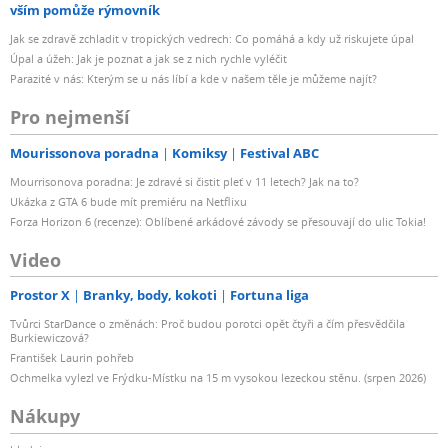
vším pomůže rýmovník
Jak se zdravě zchladit v tropických vedrech: Co pomáhá a kdy už riskujete úpal
Úpal a úžeh: Jak je poznat a jak se z nich rychle vyléčit
Parazité v nás: Kterým se u nás líbí a kde v našem těle je můžeme najít?
Pro nejmenší
Mourissonova poradna
Komiksy
Festival ABC
Mourrisonova poradna: Je zdravé si čistit pleť v 11 letech? Jak na to?
Ukázka z GTA 6 bude mít premiéru na Netflixu
Forza Horizon 6 (recenze): Oblíbené arkádové závody se přesouvají do ulic Tokia!
Video
Prostor X
Branky, body, kokoti
Fortuna liga
Tvůrci StarDance o změnách: Proč budou porotci opět čtyři a čím přesvědčila
Burkiewiczová?
František Laurin pohřeb
Ochmelka vylezl ve Frýdku-Místku na 15 m vysokou lezeckou stěnu. (srpen 2026)
Nákupy