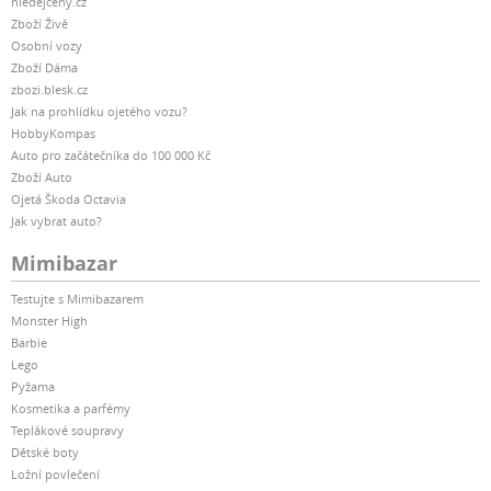
hledejceny.cz
Zboží Živě
Osobní vozy
Zboží Dáma
zbozi.blesk.cz
Jak na prohlídku ojetého vozu?
HobbyKompas
Auto pro začátečníka do 100 000 Kč
Zboží Auto
Ojetá Škoda Octavia
Jak vybrat auto?
Mimibazar
Testujte s Mimibazarem
Monster High
Barbie
Lego
Pyžama
Kosmetika a parfémy
Teplákové soupravy
Dětské boty
Ložní povlečení