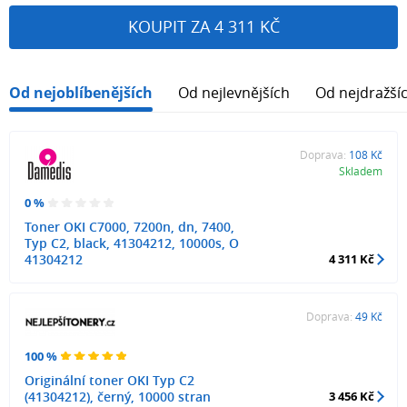
KOUPIT ZA 4 311 KČ
Od nejoblíbenějších
Od nejlevnějších
Od nejdražší
Doprava:
108 Kč
Skladem
0 %
Toner OKI C7000, 7200n, dn, 7400,
Typ C2, black, 41304212, 10000s, O
41304212
4 311 Kč
Doprava:
49 Kč
100 %
Originální toner OKI Typ C2
(41304212), černý, 10000 stran
3 456 Kč