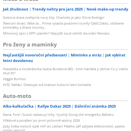
Jak zhubnout
Trendy nehty pro jaro 2025
Nové make-up trendy
Gottova dcera zveřejnila nový klip: Charlotte je jako Olivie Rodrigo!
Televizní diváci, těšte se... Prima vytasila podzimní trumfy! Další Zrádci, oblíbené
kriminálky a žhavé novinky...
Milionový spor s DPP uzavřen? Nejvyšší soud odmítl dovolání Rencaru
Pro ženy a maminky
Nejčastější novoroční předsevzetí
Miminko a mráz
Jak vybírat
letní dovolenou
Hlasatelka a moderátorka Saskia Burešová (80) - Smrt manžela ji zdrtila! Co jí vrátilo
chuť žít?
Veggie Burritos
KVÍZ: Rafťáci. Otestujte své znalosti kultovní letní komedie
Auto-moto
Alko-kalkulačka
Rallye Dakar 2025
Dálniční známka 2025
Dacia, Ford i Suzuki zastavují linky. Vyschlý Dunaj drtí energetiku Balkánu
Vítězové a poražení po první polovině sezóny 2026
Jízdy Světa motorů opět míří do Letňan! Pátého září zažijete elektromobil, padne
loňský rekord?