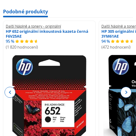
Podobné produkty
Další Náplně a tonery - originální
Další Náplně a tonery
HP 652 originální inkoustová kazeta černá
HP 305 originální
F6V25AE
3YM61AE
95 %
94 %
(1 820 hodnocení)
(472 hodnocení)
Previous
Next