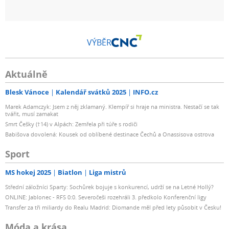
VÝBĚR
Aktuálně
Blesk Vánoce
Kalendář svátků 2025
INFO.cz
Marek Adamczyk: Jsem z něj zklamaný. Klempíř si hraje na ministra. Nestačí se tak
tvářit, musí zamakat
Smrt Češky (†14) v Alpách: Zemřela při túře s rodiči
Babišova dovolená: Kousek od oblíbené destinace Čechů a Onassisova ostrova
Sport
MS hokej 2025
Biatlon
Liga mistrů
Střední záložníci Sparty: Sochůrek bojuje s konkurencí, udrží se na Letné Hollý?
ONLINE: Jablonec - RFS 0:0. Severočeši rozehráli 3. předkolo Konferenční ligy
Transfer za tři miliardy do Realu Madrid: Diomande měl před lety působit v Česku!
Móda a krása