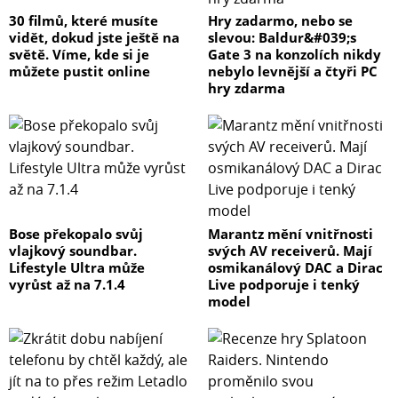
30 filmů, které musíte
Hry zadarmo, nebo se
vidět, dokud jste ještě na
slevou: Baldur&#039;s
světě. Víme, kde si je
Gate 3 na konzolích nikdy
můžete pustit online
nebylo levnější a čtyři PC
hry zdarma
Bose překopalo svůj
Marantz mění vnitřnosti
vlajkový soundbar.
svých AV receiverů. Mají
Lifestyle Ultra může
osmikanálový DAC a Dirac
vyrůst až na 7.1.4
Live podporuje i tenký
model