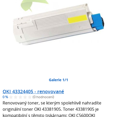
Galerie 1/1
OKI 43324405 - renovované
0 %
(0 hodnocení)
Renovovaný toner, se kterým spolehlivě nahradíte
originální toner OKI 43381905. Toner 43381905 je
kompatibilní s těmito tiskárnami: OKI C5600OKI