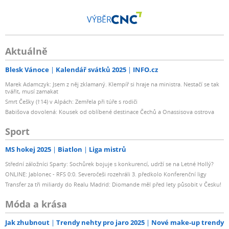
VÝBĚR
Aktuálně
Blesk Vánoce
Kalendář svátků 2025
INFO.cz
Marek Adamczyk: Jsem z něj zklamaný. Klempíř si hraje na ministra. Nestačí se tak
tvářit, musí zamakat
Smrt Češky (†14) v Alpách: Zemřela při túře s rodiči
Babišova dovolená: Kousek od oblíbené destinace Čechů a Onassisova ostrova
Sport
MS hokej 2025
Biatlon
Liga mistrů
Střední záložníci Sparty: Sochůrek bojuje s konkurencí, udrží se na Letné Hollý?
ONLINE: Jablonec - RFS 0:0. Severočeši rozehráli 3. předkolo Konferenční ligy
Transfer za tři miliardy do Realu Madrid: Diomande měl před lety působit v Česku!
Móda a krása
Jak zhubnout
Trendy nehty pro jaro 2025
Nové make-up trendy