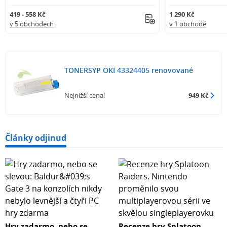
419 - 558 Kč
1 290 Kč
v 5 obchodech
v 1 obchodě
TONERSYP OKI 43324405 renovované
Nejnižší cena!
949 Kč
Články odjinud
Hry zadarmo, nebo se
Recenze hry Splatoon