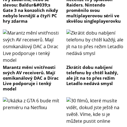
slevou: Baldur&#039;s
Raiders. Nintendo
Gate 3 na konzolích nikdy
proměnilo svou
nebylo levnější a čtyři PC
multiplayerovou sérii ve
hry zdarma
skvělou singleplayerovku
Marantz mění vnitřnosti
Zkrátit dobu nabíjení
svých AV receiverů. Mají
telefonu by chtěl každý,
osmikanálový DAC a Dirac
ale jít na to přes režim
Live podporuje i tenký
Letadlo nedává smysl
model