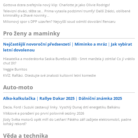
Gottova dcera zveřejnila nový klip: Charlotte je jako Olivie Rodrigo!
Televizní diváci, těšte se... Prima vytasila podzimní trumfy! Další Zrádci, oblíbené
kriminálky a žhavé novinky...
Milionový spor s DPP uzavřen? Nejvyšší soud odmítl dovolání Rencaru
Pro ženy a maminky
Nejčastější novoroční předsevzetí
Miminko a mráz
Jak vybírat
letní dovolenou
Hlasatelka a moderátorka Saskia Burešová (80) - Smrt manžela ji zdrtila! Co jí vrátilo
chuť žít?
Veggie Burritos
KVÍZ: Rafťáci. Otestujte své znalosti kultovní letní komedie
Auto-moto
Alko-kalkulačka
Rallye Dakar 2025
Dálniční známka 2025
Dacia, Ford i Suzuki zastavují linky. Vyschlý Dunaj drtí energetiku Balkánu
Vítězové a poražení po první polovině sezóny 2026
Jízdy Světa motorů opět míří do Letňan! Pátého září zažijete elektromobil, padne
loňský rekord?
Věda a technika