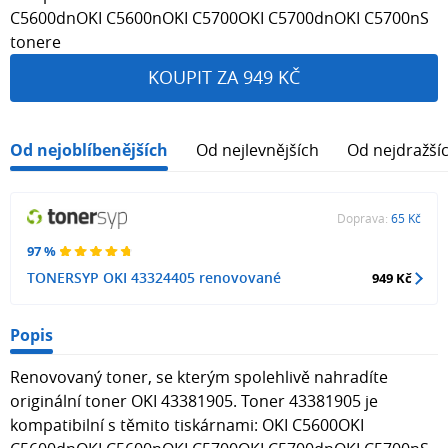
C5600dnOKI C5600nOKI C5700OKI C5700dnOKI C5700nS
tonere
KOUPIT ZA 949 KČ
Od nejoblíbenějších
Od nejlevnějších
Od nejdražší
Doprava:
65 Kč
97 %
TONERSYP OKI 43324405 renovované
949 Kč
Popis
Renovovaný toner, se kterým spolehlivě nahradíte
originální toner OKI 43381905. Toner 43381905 je
kompatibilní s těmito tiskárnami: OKI C5600OKI