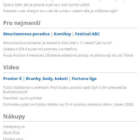
Úpal a úžeh: Jak je poznat a jak se z nich rychle vyléčit
Parazité v nás: Kterým se u nás líbí a kde v našem těle je můžeme najít?
Pro nejmenší
Mourissonova poradna
Komiksy
Festival ABC
Mourrisonova poradna: Je zdravé si čistit pleť v 11 letech? Jak na to?
Ukázka z GTA 6 bude mít premiéru na Netflixu
Forza Horizon 6 (recenze): Oblíbené arkádové závody se přesouvají do ulic Tokia!
Video
Prostor X
Branky, body, kokoti
Fortuna liga
Tvůrci StarDance o změnách: Proč budou porotci opět čtyři a čím přesvědčila
Burkiewiczová?
František Laurin pohřeb
Ochmelka vylezl ve Frýdku-Místku na 15 m vysokou lezeckou stěnu. (srpen 2026)
Nákupy
hledejceny.cz
Zboží Živě
Osobní vozy