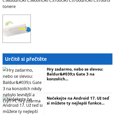
C5600dnOKI C5600nOKI C5700OKI C5700dnOKI C5700nS
tonere
Určitě si přečtěte
Hry zadarmo, nebo se slevou:
Baldur&#039;s Gate 3 na
konzolích...
Nečekejte na Android 17. Už teď
si můžete ty nejlepší funkce...