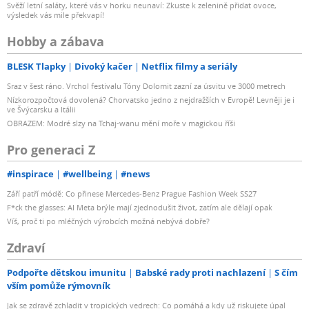
Svěží letní saláty, které vás v horku neunaví: Zkuste k zelenině přidat ovoce,
výsledek vás mile překvapí!
Hobby a zábava
BLESK Tlapky
Divoký kačer
Netflix filmy a seriály
Sraz v šest ráno. Vrchol festivalu Tóny Dolomit zazní za úsvitu ve 3000 metrech
Nízkorozpočtová dovolená? Chorvatsko jedno z nejdražších v Evropě! Levněji je i
ve Švýcarsku a Itálii
OBRAZEM: Modré slzy na Tchaj-wanu mění moře v magickou říši
Pro generaci Z
#inspirace
#wellbeing
#news
Září patří módě: Co přinese Mercedes-Benz Prague Fashion Week SS27
F*ck the glasses: AI Meta brýle mají zjednodušit život, zatím ale dělají opak
Víš, proč ti po mléčných výrobcích možná nebývá dobře?
Zdraví
Podpořte dětskou imunitu
Babské rady proti nachlazení
S čím
vším pomůže rýmovník
Jak se zdravě zchladit v tropických vedrech: Co pomáhá a kdy už riskujete úpal