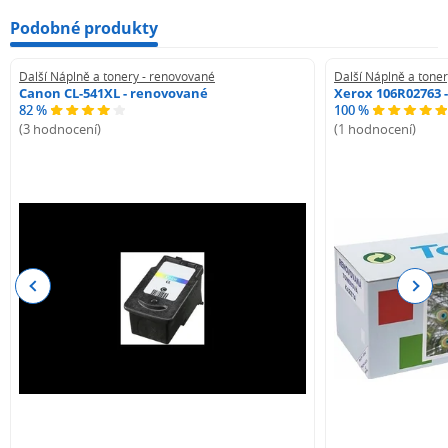
Podobné produkty
Další Náplně a tonery - renovované
Další Náplně a tone
Canon CL-541XL - renovované
Xerox 106R02763 
82 %
100 %
(3 hodnocení)
(1 hodnocení)
Previous
Next