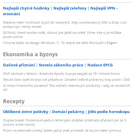
Nejlepší chytré hodinky
Nejlepší telefony
Nejlepší VPN –
srovnání
Marantz mění vnitřnosti svých AV receiverů. Mají osmikanálový DAC a Dirac Live
podporuje i tenký model
30 filmů, které musíte vidět, dokud jste ještě na světě. Víme, kde si je můžete
pustit online
Chrome kašle na design Windows 11. To stejné ale dělá Microsoft s Edgem
Ekonomika a byznys
Daňové přiznání
Novela zákoníku práce
Nadace EPCG
Obří obchod v letectví. Americké Apollo kupuje easyJet za 161 miliard korun
Tekuté zlato opět dostojí své přezdívce. Zdražení běžné potraviny brzy pocítí i Češi
AI místo finančního poradce? Test odhalil neexistující produkty i rady ze sociálních
sítí
Recepty
Oblíbené zimní polévky
Domácí pekárny
Jídlo podle horoskopu
Oopsie bread: Proteinové pečivo lehké jako obláček zvládnete připravit jen ze 3
surovin a bez mouky
Pozor na jedovaté cukety! Jeden jasný znak prozradí, že se jim máte vyhnout