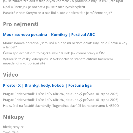
Jak se zdravě zchladit v tropických vedrech: Co pomáhá a kdy už riskujete úpal
Úpal a úžeh: Jak je poznat a jak se z nich rychle vyléčit
Parazité v nás: Kterým se u nás líbí a kde v našem těle je můžeme najít?
Pro nejmenší
Mourissonova poradna
Komiksy
Festival ABC
Mourrisonova poradna: Jsem líná a nic se mi nechce dělat: Kdy jde o únavu a kdy
o lenost?
Česká společnost ornitologická slaví 100 let: Jak chrání ptáky v ČR?
Vyzkoušejte český kyberpunk. V Netspectre se stanete elitním hackerem
napadajícím korporátní sítě
Video
Prostor X
Branky, body, kokoti
Fortuna liga
Prague Pride vrcholí: Tisíce lidí v ulicích, jde duhový průvod! (8. srpna 2026)
Prague Pride vrcholí: Tisíce lidí v ulicích, jde duhový průvod! (8. srpna 2026)
Hra světel na fasádě slavné vily: Tugendhat slaví 25 let na seznamu UNESCO
Nákupy
hledejceny.cz
Zboží Živě