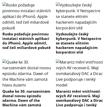
Rusko požaduje povinnou
Vyzkoušejte český
instalaci státních aplikací
kyberpunk. V Netspectre
do iPhonů. Apple odmítl,
se stanete elitním
teď čelí miliardové pokutě
hackerem napadajícím
korporátní sítě
Quake ke 30. narozeninám
Marantz mění vnitřnosti
dostal novou epizodu
svých AV receiverů. Mají
zdarma. Dawn of the
osmikanálový DAC a Dirac
Machine vám zamotá
Live podporuje i tenký