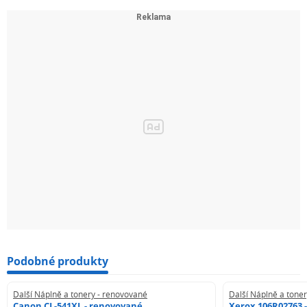
Podobné produkty
Další Náplně a tonery - renovované
Další Náplně a tone
Canon CL-541XL - renovované
Xerox 106R02763 