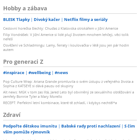
Hobby a zábava
BLESK Tlapky
Divoký kačer
Netflix filmy a seriály
Cestovní horečka šlechty: Chuďas z Klatovska otrokářem v Jižní Americe
Filip Vondrášek: V Jižní Americe si lidé plují životem mnohem lehčeji, věci tolik
neřeší
Osvěžení ve Schladmingu: Lamy, ferraty i koulovačka v létě jsou jen pár hodin
autem
Pro generaci Z
#inspirace
#wellbeing
#news
Pop Culture Wrap: Ariana Grande promluvila o svém ústupu z veřejného života a
Sophia z KATSEYE si dává pauzu od skupiny
Alt news: MGK v tom zas lítá, Jared Leto byl obviněný ze sexuálního obtěžování a
zemřely Bonnie Tyler a Mary Morello
RECEPT: Perfektní letní kombinace, které tě zchladí, i kdybys nechtěl*a
Zdraví
Podpořte dětskou imunitu
Babské rady proti nachlazení
S čím
vším pomůže rýmovník