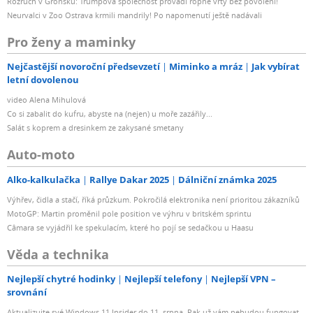
Rozruch v Grónsku: Trumpova společnost provádí ropné vrty bez povolení!
Neurvalci v Zoo Ostrava krmili mandrily! Po napomenutí ještě nadávali
Pro ženy a maminky
Nejčastější novoroční předsevzetí
Miminko a mráz
Jak vybírat
letní dovolenou
video Alena Mihulová
Co si zabalit do kufru, abyste na (nejen) u moře zazářily...
Salát s koprem a dresinkem ze zakysané smetany
Auto-moto
Alko-kalkulačka
Rallye Dakar 2025
Dálniční známka 2025
Výhřev, čidla a stačí, říká průzkum. Pokročilá elektronika není prioritou zákazníků
MotoGP: Martin proměnil pole position ve výhru v britském sprintu
Câmara se vyjádřil ke spekulacím, které ho pojí se sedačkou u Haasu
Věda a technika
Nejlepší chytré hodinky
Nejlepší telefony
Nejlepší VPN –
srovnání
Aktualizujte své Windows 11 Insider do 11. srpna. Pak už vám nebudou fungovat