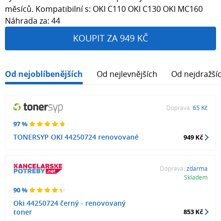
měsíců. Kompatibilní s: OKI C110 OKI C130 OKI MC160
Náhrada za: 44
KOUPIT ZA 949 KČ
Od nejoblíbenějších
Od nejlevnějších
Od nejdražší
Doprava:
65 Kč
97 %
TONERSYP OKI 44250724 renovované
949 Kč
Doprava:
zdarma
Skladem
90 %
Oki 44250724 černý - renovovaný
toner
853 Kč