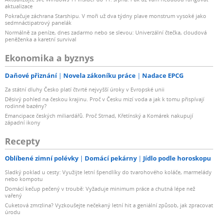
aktualizace
Pokračuje záchrana Starshipu. V moři už dva týdny plave monstrum vysoké jako
sedmnáctipatrový panelák
Normálně za peníze, dnes zadarmo nebo se slevou: Univerzální čtečka, cloudová
peněženka a karetní survival
Ekonomika a byznys
Daňové přiznání
Novela zákoníku práce
Nadace EPCG
Za státní dluhy Česko platí čtvrté nejvyšší úroky v Evropské unii
Děsivý pohled na českou krajinu. Proč v Česku mizí voda a jak k tomu přispívají
rodinné bazény?
Emancipace českých miliardářů. Proč Strnad, Křetínský a Komárek nakupují
západní ikony
Recepty
Oblíbené zimní polévky
Domácí pekárny
Jídlo podle horoskopu
Sladký poklad u cesty: Využijte letní špendlíky do tvarohového koláče, marmelády
nebo kompotu
Domácí kečup pečený v troubě: Vyžaduje minimum práce a chutná lépe než
vařený
Cuketová zmrzlina? Vyzkoušejte nečekaný letní hit a geniální způsob, jak zpracovat
úrodu