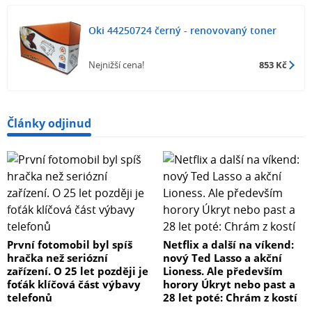
Oki 44250724 černý - renovovaný toner
Nejnižší cena!
853 Kč
Články odjinud
První fotomobil byl spíš
Netflix a další na víkend:
hračka než seriózní
nový Ted Lasso a akční
zařízení. O 25 let později je
Lioness. Ale především
foťák klíčová část výbavy
horory Úkryt nebo past a
telefonů
28 let poté: Chrám z kostí