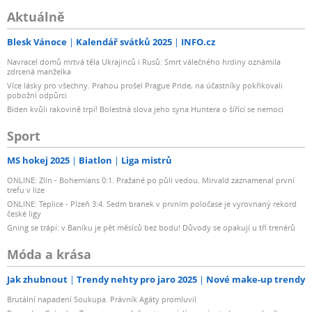
Aktuálně
Blesk Vánoce
Kalendář svátků 2025
INFO.cz
Navracel domů mrtvá těla Ukrajinců i Rusů: Smrt válečného hrdiny oznámila
zdrcená manželka
Více lásky pro všechny. Prahou prošel Prague Pride, na účastníky pokřikovali
pobožní odpůrci
Biden kvůli rakovině trpí! Bolestná slova jeho syna Huntera o šířící se nemoci
Sport
MS hokej 2025
Biatlon
Liga mistrů
ONLINE: Zlín - Bohemians 0:1. Pražané po půli vedou. Mirvald zaznamenal první
trefu v lize
ONLINE: Teplice - Plzeň 3:4. Sedm branek v prvním poločase je vyrovnaný rekord
české ligy
Gning se trápí: v Baníku je pět měsíců bez bodu! Důvody se opakují u tří trenérů
Móda a krása
Jak zhubnout
Trendy nehty pro jaro 2025
Nové make-up trendy
Brutální napadení Soukupa. Právník Agáty promluvil