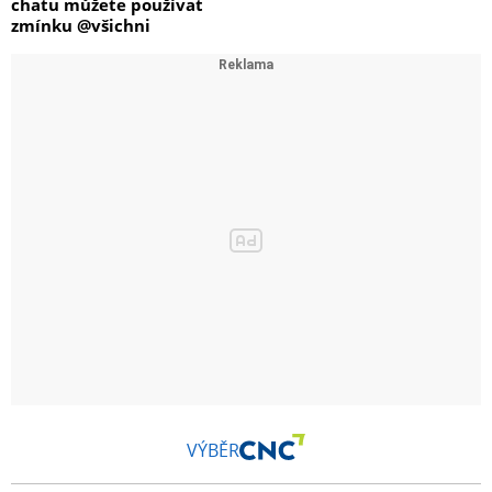
chatu můžete používat
zmínku @všichni
VÝBĚR