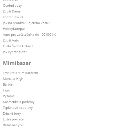
Osobní vozy
Zboží Dáma
zbozi.blesk.cz
Jak na prohlídku ojetého vozu?
HobbyKompas
Auto pro začátečníka do 100 000 Kč
Zboží Auto
Ojetá Škoda Octavia
Jak vybrat auto?
Mimibazar
Testujte s Mimibazarem
Monster High
Barbie
Lego
Pyžama
Kosmetika a parfémy
Teplákové soupravy
Dětské boty
Ložní povlečení
Bazar nábytku