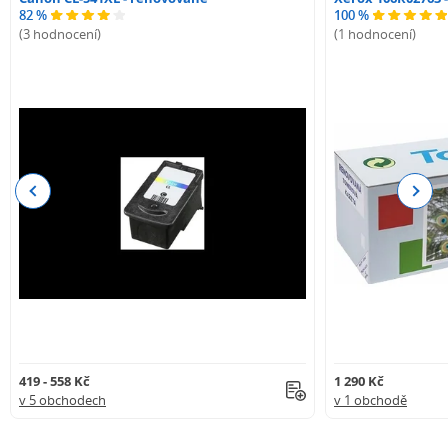
82 %
100 %
(3 hodnocení)
(1 hodnocení)
Previous
Next
419 - 558 Kč
1 290 Kč
v 5 obchodech
v 1 obchodě