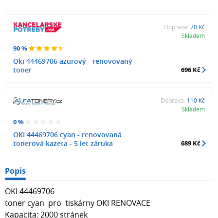
Doprava:
70 Kč
Skladem
90 %
Oki 44469706 azurový - renovovaný
toner
696 Kč
Doprava:
110 Kč
Skladem
0 %
OKI 44469706 cyan - renovovaná
tonerová kazeta - 5 let záruka
689 Kč
Popis
OKI 44469706
toner cyan pro tiskárny OKI RENOVACE
Kapacita: 2000 stránek