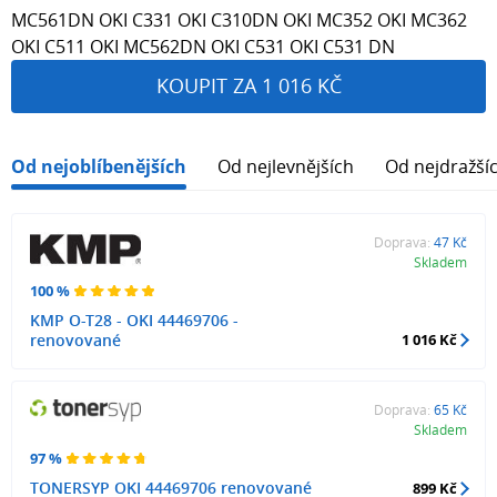
MC561DN OKI C331 OKI C310DN OKI MC352 OKI MC362
OKI C511 OKI MC562DN OKI C531 OKI C531 DN
KOUPIT ZA 1 016 KČ
Od nejoblíbenějších
Od nejlevnějších
Od nejdražší
Doprava:
47 Kč
Skladem
100 %
KMP O-T28 - OKI 44469706 -
renovované
1 016 Kč
Doprava:
65 Kč
Skladem
97 %
TONERSYP OKI 44469706 renovované
899 Kč