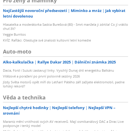
Pro ženy a maminky
Nejčastější novoroční předsevzetí
Miminko a mráz
Jak vybírat
letní dovolenou
Hlasatelka a moderátorka Saskia Burešová (80) - Smrt manžela ji zdrtila! Co jí vrátilo
chuť žít?
Veggie Burritos
KVÍZ: Rafťáci. Otestujte své znalosti kultovní letní komedie
Auto-moto
Alko-kalkulačka
Rallye Dakar 2025
Dálniční známka 2025
Dacia, Ford i Suzuki zastavují linky. Vyschlý Dunaj drtí energetiku Balkánu
Vítězové a poražení po první polovině sezóny 2026
Jízdy Světa motorů opět míří do Letňan! Pátého září zažijete elektromobil, padne
loňský rekord?
Věda a technika
Nejlepší chytré hodinky
Nejlepší telefony
Nejlepší VPN –
srovnání
Marantz mění vnitřnosti svých AV receiverů. Mají osmikanálový DAC a Dirac Live
podporuje i tenký model