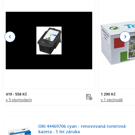
Previous
Next
419 - 558 Kč
1 290 Kč
v 5 obchodech
v 1 obchodě
OKI 44469706 cyan - renovovaná tonerová
kazeta - 5 let záruka