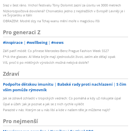
Sraz v šest ráno. Vrchol festivalu Tóny Dolomit zazní za úsvitu ve 3000 metrech
Nízkorozpočtová dovolená? Chorvatsko jedno z nejdražších v Evropě! Levněji je i
ve Švýcarsku a Itálii
OBRAZEM: Modré slzy na Tchaj-wanu mění moře v magickou říši
Pro generaci Z
#inspirace
#wellbeing
#news
Září patří módě: Co přinese Mercedes-Benz Prague Fashion Week SS27
F*ck the glasses: AI Meta brýle mají zjednodušit život, zatím ale dělají opak
Víš, proč ti po mléčných výrobcích možná nebývá dobře?
Zdraví
Podpořte dětskou imunitu
Babské rady proti nachlazení
S čím
vším pomůže rýmovník
Jak se zdravě zchladit v tropických vedrech: Co pomáhá a kdy už riskujete úpal
Úpal a úžeh: Jak je poznat a jak se z nich rychle vyléčit
Parazité v nás: Kterým se u nás líbí a kde v našem těle je můžeme najít?
Pro nejmenší