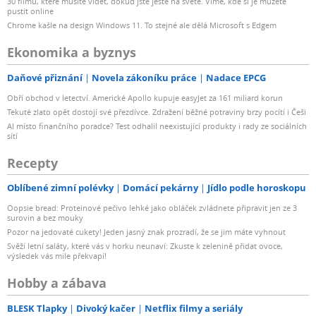
30 filmů, které musíte vidět, dokud jste ještě na světě. Víme, kde si je můžete
pustit online
Chrome kašle na design Windows 11. To stejné ale dělá Microsoft s Edgem
Ekonomika a byznys
Daňové přiznání
Novela zákoníku práce
Nadace EPCG
Obří obchod v letectví. Americké Apollo kupuje easyJet za 161 miliard korun
Tekuté zlato opět dostojí své přezdívce. Zdražení běžné potraviny brzy pocítí i Češi
AI místo finančního poradce? Test odhalil neexistující produkty i rady ze sociálních
sítí
Recepty
Oblíbené zimní polévky
Domácí pekárny
Jídlo podle horoskopu
Oopsie bread: Proteinové pečivo lehké jako obláček zvládnete připravit jen ze 3
surovin a bez mouky
Pozor na jedovaté cukety! Jeden jasný znak prozradí, že se jim máte vyhnout
Svěží letní saláty, které vás v horku neunaví: Zkuste k zelenině přidat ovoce,
výsledek vás mile překvapí!
Hobby a zábava
BLESK Tlapky
Divoký kačer
Netflix filmy a seriály