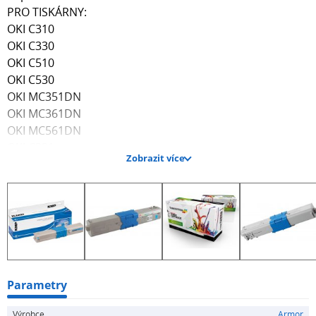
PRO TISKÁRNY:
OKI C310
OKI C330
OKI C510
OKI C530
OKI MC351DN
OKI MC361DN
OKI MC561DN
OKI C331
Zobrazit více
OKI C310DN
OKI MC352
OKI MC362
OKI C511
OKI MC562DN
OKI C531
OKI C531 DN
Parametry
Výrobce
Armor