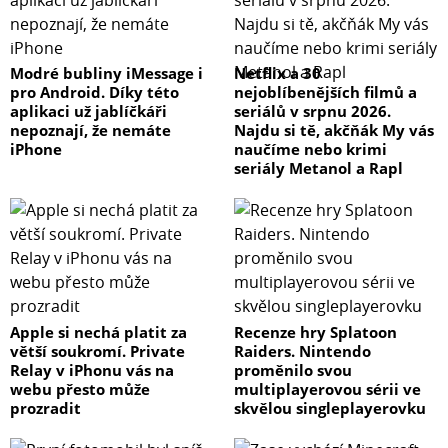
Modré bubliny iMessage i
Netflix a 30
pro Android. Díky této
nejoblíbenějších filmů a
aplikaci už jablíčkáři
seriálů v srpnu 2026.
nepoznají, že nemáte
Najdu si tě, akčňák My vás
iPhone
naučíme nebo krimi
seriály Metanol a Rapl
Apple si nechá platit za
Recenze hry Splatoon
větší soukromí. Private
Raiders. Nintendo
Relay v iPhonu vás na
proměnilo svou
webu přesto může
multiplayerovou sérii ve
prozradit
skvělou singleplayerovku