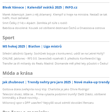
Blesk Vánoce
Kalendář svátků 2025
INFO.cz
Marek Adamczyk: Jsem z něj zklamaný. Klempíř si hraje na ministra. Nestačí se tak
tvářit, musí zamakat
Smrt Češky (†14) v Alpách: Zemřela při túře s rodiči
Babišova dovolená: Kousek od oblíbené destinace Čechů a Onassisova ostrova
Sport
MS hokej 2025
Biatlon
Liga mistrů
Střední záložníci Sparty: Sochůrek bojuje s konkurencí, udrží se na Letné Hollý?
ONLINE: Jablonec - RFS 0:0. Severočeši rozehráli 3. předkolo Konferenční ligy
Transfer za tři miliardy do Realu Madrid: Diomande měl před lety působit v Česku!
Móda a krása
Jak zhubnout
Trendy nehty pro jaro 2025
Nové make-up trendy
Gottova dcera zveřejnila nový klip: Charlotte je jako Olivie Rodrigo!
Televizní diváci, těšte se... Prima vytasila podzimní trumfy! Další Zrádci, oblíbené
kriminálky a žhavé novinky...
Milionový spor s DPP uzavřen? Nejvyšší soud odmítl dovolání Rencaru