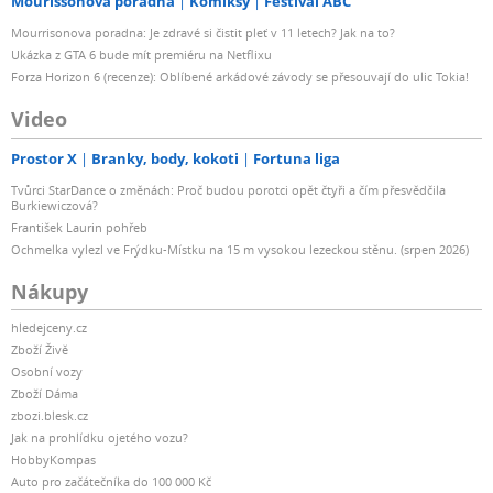
Mourissonova poradna
Komiksy
Festival ABC
Mourrisonova poradna: Je zdravé si čistit pleť v 11 letech? Jak na to?
Ukázka z GTA 6 bude mít premiéru na Netflixu
Forza Horizon 6 (recenze): Oblíbené arkádové závody se přesouvají do ulic Tokia!
Video
Prostor X
Branky, body, kokoti
Fortuna liga
Tvůrci StarDance o změnách: Proč budou porotci opět čtyři a čím přesvědčila
Burkiewiczová?
František Laurin pohřeb
Ochmelka vylezl ve Frýdku-Místku na 15 m vysokou lezeckou stěnu. (srpen 2026)
Nákupy
hledejceny.cz
Zboží Živě
Osobní vozy
Zboží Dáma
zbozi.blesk.cz
Jak na prohlídku ojetého vozu?
HobbyKompas
Auto pro začátečníka do 100 000 Kč