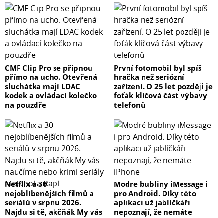
CMF Clip Pro se připnou
První fotomobil byl spíš
přímo na ucho. Otevřená
hračka než seriózní
sluchátka mají LDAC
zařízení. O 25 let později je
kodek a ovládací kolečko
foťák klíčová část výbavy
na pouzdře
telefonů
Netflix a 30
Modré bubliny iMessage i
nejoblíbenějších filmů a
pro Android. Díky této
seriálů v srpnu 2026.
aplikaci už jablíčkáři
Najdu si tě, akčňák My vás
nepoznají, že nemáte