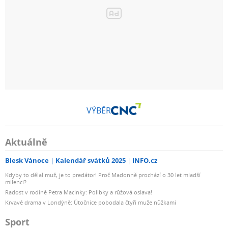
VÝBĚR
Aktuálně
Blesk Vánoce
Kalendář svátků 2025
INFO.cz
Kdyby to dělal muž, je to predátor! Proč Madonně prochází o 30 let mladší
milenci?
Radost v rodině Petra Macinky: Polibky a růžová oslava!
Krvavé drama v Londýně: Útočnice pobodala čtyři muže nůžkami
Sport