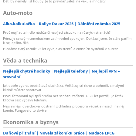
Děti by neměly jíst houby! Je to pravda? Záleží na věku a množství
Auto-moto
Alko-kalkulačka
Rallye Dakar 2025
Dálniční známka 2025
Proč mají auta hrdlo nádrže či nabíjecí zásuvku na různých stranách?
Pérez je se svým comebackem zatím velmi spokojen. Dokázal jsem, že stále patřím
k nejlepším, říká
Hledáme zlatý ročník: 25 let vývoje asistentů a emisních systémů v autech
Věda a technika
Nejlepší chytré hodinky
Nejlepší telefony
Nejlepší VPN –
srovnání
Jak dobře vybrat bezdrátová sluchátka. Velká zajistí ticho a pohodlí, s malými
klidně můžete sportovat
První fotomobil byl spíš hračka než seriózní zařízení. O 25 let později je foťák
klíčová část výbavy telefonů
Nejslavnější overclocker odstranil z chladiče procesoru větrák a nasadil na něj
komín. Fungovalo to skvěle
Ekonomika a byznys
Daňové přiznání
Novela zákoníku práce
Nadace EPCG