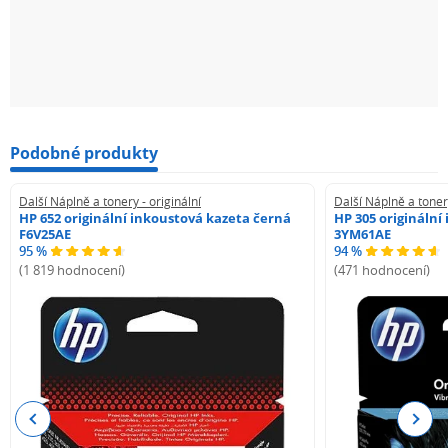
Podobné produkty
Další Náplně a tonery - originální
Další Náplně a tonery
HP 652 originální inkoustová kazeta černá
HP 305 originální
F6V25AE
3YM61AE
95 %
94 %
(1 819 hodnocení)
(471 hodnocení)
Previous
Next