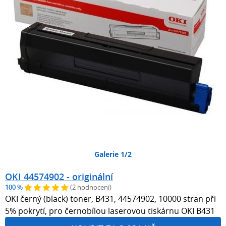
Galerie 1/2
OKI 44574902 - originální
100 %
(2 hodnocení)
OKI černý (black) toner, B431, 44574902, 10000 stran při
5% pokrytí, pro černobílou laserovou tiskárnu OKI B431