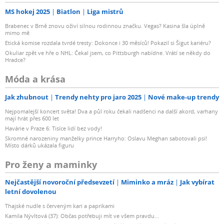
MS hokej 2025
Biatlon
Liga mistrů
Brabenec v Brně znovu oživí silnou rodinnou značku. Vegas? Kasina šla úplně
mimo mě
Etická komise rozdala tvrdé tresty: Dokonce i 30 měsíců! Pokazil si Šigut kariéru?
Okuliar zpět ve hře o NHL: Čekal jsem, co Pittsburgh nabídne. Vrátí se někdy do
Hradce?
Móda a krása
Jak zhubnout
Trendy nehty pro jaro 2025
Nové make-up trendy
Nejpomalejší koncert světa! Dva a půl roku čekali nadšenci na další akord, varhany
mají hrát přes 600 let
Havárie v Praze 6: Tisíce lidí bez vody!
Skromné narozeniny manželky prince Harryho: Oslavu Meghan sabotovali psi!
Místo dárků ukázala figuru
Pro ženy a maminky
Nejčastější novoroční předsevzetí
Miminko a mráz
Jak vybírat
letní dovolenou
Thajské nudle s červeným kari a paprikami
Kamila Nývltová (37): Občas potřebuji mít ve všem pravdu...