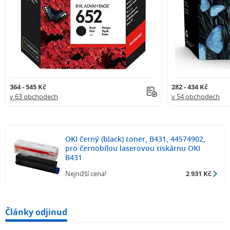
364 - 545 Kč
282 - 434 Kč
v 63 obchodech
v 54 obchodech
OKI černý (black) toner, B431, 44574902,
pro černobílou laserovou tiskárnu OKI
B431
Nejnižší cena!
2 931 Kč
Články odjinud