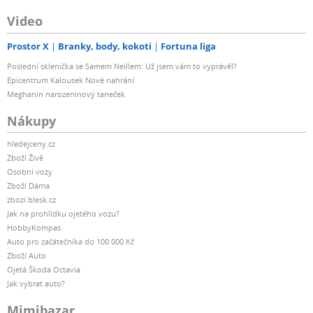
Video
Prostor X
Branky, body, kokoti
Fortuna liga
Poslední sklenička se Samem Neillem: Už jsem vám to vyprávěl?
Epicentrum Kalousek Nové nahrání
Meghanin narozeninový taneček
Nákupy
hledejceny.cz
Zboží Živě
Osobní vozy
Zboží Dáma
zbozi.blesk.cz
Jak na prohlídku ojetého vozu?
HobbyKompas
Auto pro začátečníka do 100 000 Kč
Zboží Auto
Ojetá Škoda Octavia
Jak vybrat auto?
Mimibazar