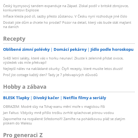
Český byznysový tandem expanduje na Západ. Získal podíl v britské zbrojovce,
konkurentovi Explosie
Inflace klesla pod cíl, sazby přesto zůstanou. V Česku nyní rozhoduje jiné číslo
Dostali jste dům a chcete ho prodat? Pozor na detail, který vás bude stát majlant
na daních
Recepty
Oblíbené zimní polévky
Domácí pekárny
Jídlo podle horoskopu
Svěží letní saláty, které vás v horku neunaví: Zkuste k zelenině přidat ovoce,
výsledek vás mile překvapí!
Nejlepší nálev na nakládané okurky: Čtyři recepty, které musíte letos zkusit!
Proč jíst cottage každý den? Tady je 7 překvapivých důvodů
Hobby a zábava
BLESK Tlapky
Divoký kačer
Netflix filmy a seriály
OBRAZEM: Modré slzy na Tchaj-wanu mění moře v magickou říši
Jan Faltus: Vždycky mně přišlo trošku zvrhlé splachovat pitnou vodou
Zapomeňte na rozpálené Středomoří! Zamiřte na pohádkovou pláž se zlatým
pískem do Walesu
Pro generaci Z