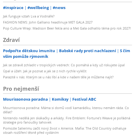
#inspirace
#wellbeing
#news
Jak funguje vztah Lva a Vodnáře?
FASHION NEWS: John Galliano headlinuje MET GALA 2027
Pop Culture Wrap: Madison Beer řekla ano a Met Gala odhalilo téma pro rok 2027!
Zdraví
Podpořte dětskou imunitu
Babské rady proti nachlazení
S čím
vším pomůže rýmovník
Jak se zdravě zchladit v tropických vedrech: Co pomáhá a kdy už riskujete úpal
Úpal a úžeh: Jak je poznat a jak se z nich rychle vyléčit
Parazité v nás: Kterým se u nás líbí a kde v našem těle je můžeme najít?
Pro nejmenší
Mourissonova poradna
Komiksy
Festival ABC
Mourrisonova poradna: Máma si domů vodí kamarádku, kterou nemám ráda. Co
dělat?
Nintendo nedělá jen skákačky a arkády. Fire Emblem: Fortune's Weave je pořádná
strategie pro fanoušky tahovek
Pomozte Salierimu začít nový život v Americe. Mafia: The Old Country odhaluje
obsah rozšíření těsně před vydáním