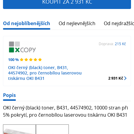
KOUPIT ZA 2 931 KČ
Od nejoblíbenějších
Od nejlevnějších
Od nejdražší
Doprava:
215 Kč
100 %
OKI černý (black) toner, B431,
44574902, pro černobílou laserovou
tiskárnu OKI B431
2 931 Kč
Popis
OKI černý (black) toner, B431, 44574902, 10000 stran při
5% pokrytí, pro černobílou laserovou tiskárnu OKI B431