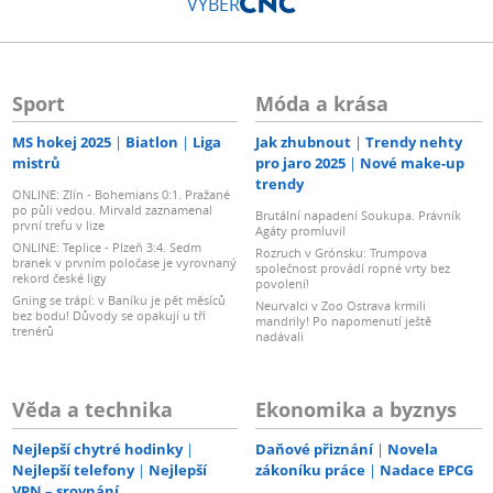
VÝBĚR
Sport
Móda a krása
MS hokej 2025
Biatlon
Liga
Jak zhubnout
Trendy nehty
mistrů
pro jaro 2025
Nové make-up
trendy
ONLINE: Zlín - Bohemians 0:1. Pražané
po půli vedou. Mirvald zaznamenal
Brutální napadení Soukupa. Právník
první trefu v lize
Agáty promluvil
ONLINE: Teplice - Plzeň 3:4. Sedm
Rozruch v Grónsku: Trumpova
branek v prvním poločase je vyrovnaný
společnost provádí ropné vrty bez
rekord české ligy
povolení!
Gning se trápí: v Baníku je pět měsíců
Neurvalci v Zoo Ostrava krmili
bez bodu! Důvody se opakují u tří
mandrily! Po napomenutí ještě
trenérů
nadávali
Věda a technika
Ekonomika a byznys
Nejlepší chytré hodinky
Daňové přiznání
Novela
Nejlepší telefony
Nejlepší
zákoníku práce
Nadace EPCG
VPN – srovnání