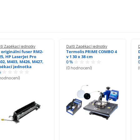
ší Zapékací jednotky
Další Zapékací jednotky
D
 originální fuser RM2-
Termolis PRIME COMBO 4
25, HP LaserJet Pro
v 1 30 x 38 cm
02, M403, M426, M427,
0 %
pékací jednotka
(0 hodnocení)
%
 hodnocení)