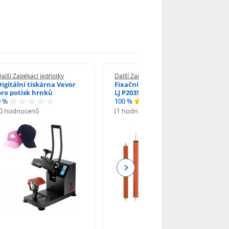
alší Zapékací jednotky
Další Zapékací jednotky
Digitální tiskárna Vevor
Fixační válec dolní pro HP
pro potisk hrnků
LJ P2035, P2055dn
0 %
100 %
(0 hodnocení)
(1 hodnocení)
Next