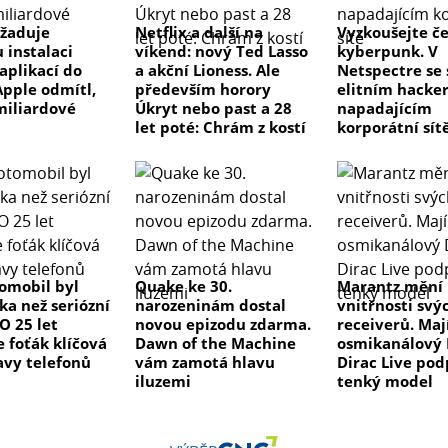
žaduje
Netflix a další na
Vyzkoušejte č
 instalaci
víkend: nový Ted Lasso
kyberpunk. V
aplikací do
a akční Lioness. Ale
Netspectre se
Apple odmítl,
především horory
elitním hacke
 miliardové
Úkryt nebo past a 28
napadajícím
let poté: Chrám z kostí
korporátní sít
tomobil byl
Quake ke 30.
Marantz mění
ka než seriózní
narozeninám dostal
vnitřnosti svý
 O 25 let
novou epizodu zdarma.
receiverů. Maj
e foťák klíčová
Dawn of the Machine
osmikanálový 
avy telefonů
vám zamotá hlavu
Dirac Live pod
iluzemi
tenký model