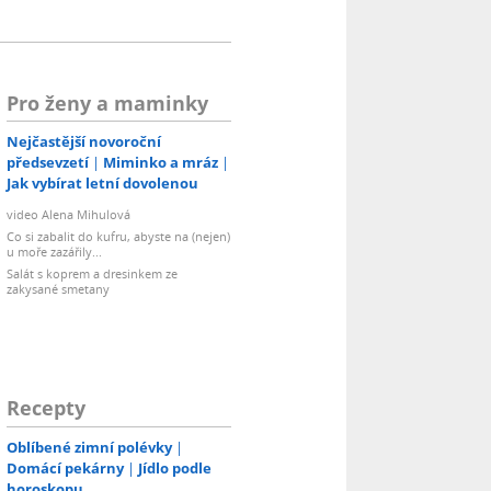
Pro ženy a maminky
Nejčastější novoroční
předsevzetí
Miminko a mráz
Jak vybírat letní dovolenou
video Alena Mihulová
Co si zabalit do kufru, abyste na (nejen)
u moře zazářily...
Salát s koprem a dresinkem ze
zakysané smetany
Recepty
Oblíbené zimní polévky
Domácí pekárny
Jídlo podle
horoskopu