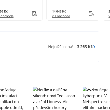
956 Kč
14 046 Kč
1 obchodě
v 1 obchodě
Nejnižší cena!
3 263 Kč