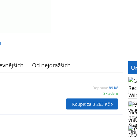
1
evnějších
Od nejdražších
Ur
Doprava:
89 Kč
Skladem
Koupit za 3 263 Kč