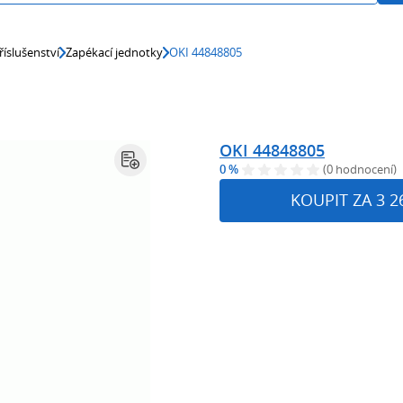
říslušenství
Zapékací jednotky
OKI 44848805
OKI 44848805
0 %
(0 hodnocení)
KOUPIT ZA 3 2