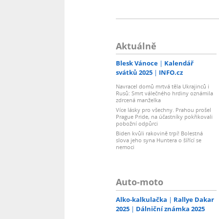
Aktuálně
Blesk Vánoce
Kalendář
svátků 2025
INFO.cz
Navracel domů mrtvá těla Ukrajinců i
Rusů: Smrt válečného hrdiny oznámila
zdrcená manželka
Více lásky pro všechny. Prahou prošel
Prague Pride, na účastníky pokřikovali
pobožní odpůrci
Biden kvůli rakovině trpí! Bolestná
slova jeho syna Huntera o šířící se
nemoci
Auto-moto
Alko-kalkulačka
Rallye Dakar
2025
Dálniční známka 2025