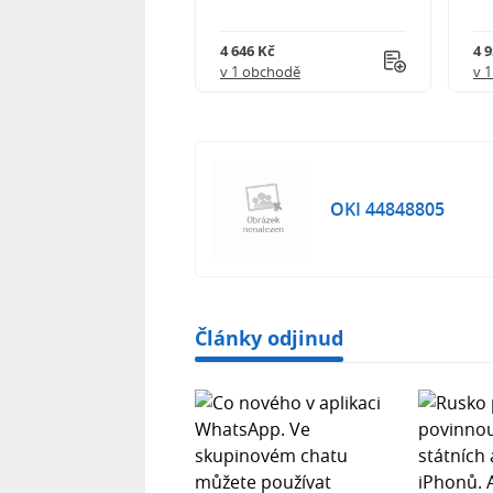
Kč
4 646 Kč
4 
obchodě
v 1 obchodě
v 
OKI 44848805
Články odjinud