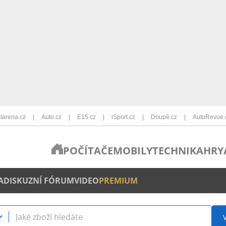
Iarena.cz
Auto.cz
E15.cz
iSport.cz
Doupě.cz
AutoRevue.
POČÍTAČE
MOBILY
TECHNIKA
HRY
A
DISKUZNÍ FÓRUM
VIDEO
PREMIUM