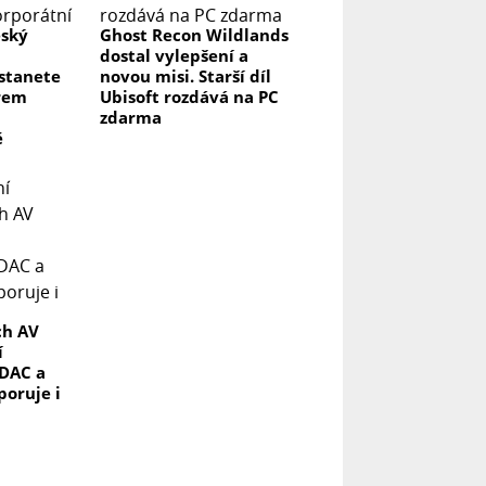
eský
Ghost Recon Wildlands
dostal vylepšení a
 stanete
novou misi. Starší díl
rem
Ubisoft rozdává na PC
zdarma
ě
ch AV
í
DAC a
poruje i