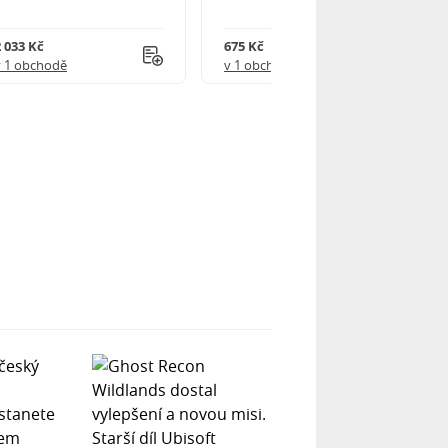
2 033 Kč
675 Kč
v 1 obchodě
v 1 obchodě