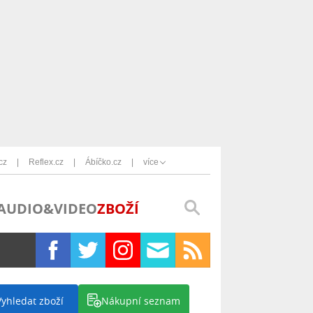
cz
Reflex.cz
Ábíčko.cz
více
AUDIO&VIDEO
ZBOŽÍ
Vyhledat zboží
Nákupní seznam