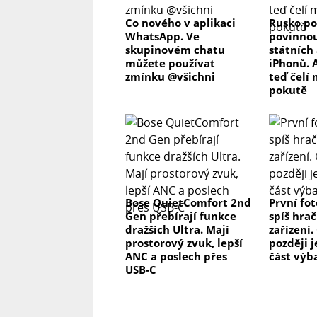
Co nového v aplikaci
Rusko po
WhatsApp. Ve
povinnou
skupinovém chatu
státních 
můžete používat
iPhonů. 
zmínku @všichni
teď čelí
pokutě
Bose QuietComfort 2nd
První fo
Gen přebírají funkce
spíš hrač
dražších Ultra. Mají
zařízení.
prostorový zvuk, lepší
později j
ANC a poslech přes
část výb
USB-C