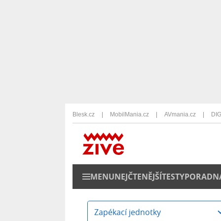
Blesk.cz
MobilMania.cz
AVmania.cz
DIG
MENU
NEJČTENĚJŠÍ
TESTY
PORADN
Zapékací jednotky