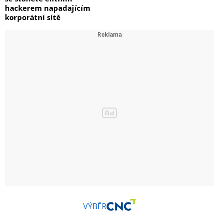
hackerem napadajícím
korporátní sítě
VÝBĚR