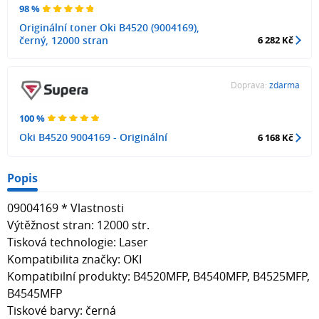
98 %
Originální toner Oki B4520 (9004169),
černý, 12000 stran
6 282 Kč
Doprava:
zdarma
100 %
Oki B4520 9004169 - Originální
6 168 Kč
Popis
09004169 * Vlastnosti
Výtěžnost stran: 12000 str.
Tisková technologie: Laser
Kompatibilita značky: OKI
Kompatibilní produkty: B4520MFP, B4540MFP, B4525MFP,
B4545MFP
Tiskové barvy: černá