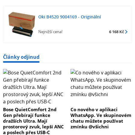
Oki B4520 9004169 - Originální
Nejnižší cena!
6 168 Kč
Články odjinud
Bose QuietComfort 2nd
Co nového v aplikaci
Gen přebírají funkce
WhatsApp. Ve skupinovém
dražších Ultra. Mají
chatu můžete používat
prostorový zvuk, lepší ANC
zmínku @všichni
a poslech přes USB-C