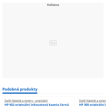
Podobné produkty
Další Náplně a tonery - originální
Další Náplně a tonery
HP 652 originální inkoustová kazeta černá
HP 305 originální