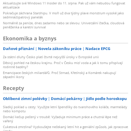
Aktualizujte své Windows 11 Insider do 11. srpna. Pak už vám nebudou fungovat
aktualizace
Pokračuje záchrana Starshipu. V moři už dva týdny plave monstrum vysoké jako
sedmnáctipatrový panelák
Normálně za peníze, dnes zadarmo nebo se slevou: Univerzální čtečka, cloudová
peněženka a karetní survival
Ekonomika a byznys
Daňové přiznání
Novela zákoníku práce
Nadace EPCG
Za státní dluhy Česko platí čtvrté nejvyšší úroky v Evropské unii
Děsivý pohled na českou krajinu. Proč v Česku mizí voda a jak k tomu přispívají
rodinné bazény?
Emancipace českých miliardářů. Proč Strnad, Křetínský a Komárek nakupují
západní ikony
Recepty
Oblíbené zimní polévky
Domácí pekárny
Jídlo podle horoskopu
Sladký poklad u cesty: Využijte letní špendlíky do tvarohového koláče, marmelády
nebo kompotu
Domácí kečup pečený v troubě: Vyžaduje minimum práce a chutná lépe než
vařený
Cuketová zmrzlina? Vyzkoušejte nečekaný letní hit a geniální způsob, jak zpracovat
úrodu