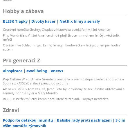
Hobby a zábava
BLESK Tlapky
Divoký kačer
Netflix filmy a seriály
Cestovní horečka šlechty: Chuďas z Klatovska otrokářem v Jižní Americe
Filip Vondrášek: V Jižní Americe si lidé plují životem mnohem lehčeji, věci tolik
neřeší
Osvěžení ve Schladmingu: Lamy, ferraty i koulovačka v létě jsou jen pár hodin
autem
Pro generaci Z
#inspirace
#wellbeing
#news
Pop Culture Wrap: Ariana Grande promluvila o svém ústupu z veřejného života a
Sophia z KATSEYE si dává pauzu od skupiny
Alt news: MGK v tom zas lítá, Jared Leto byl obviněný ze sexuálního obtěžování a
zemřely Bonnie Tyler a Mary Morello
RECEPT: Perfektní letní kombinace, které tě zchladí, i kdybys nechtěl*a
Zdraví
Podpořte dětskou imunitu
Babské rady proti nachlazení
S čím
vším pomůže rýmovník