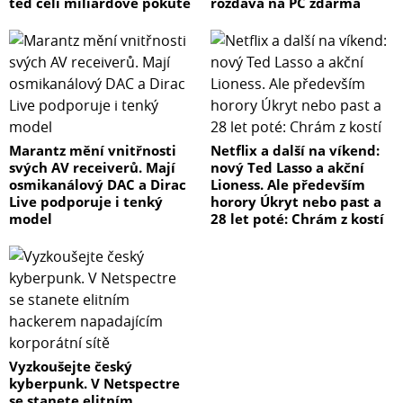
teď čelí miliardové pokutě
rozdává na PC zdarma
Marantz mění vnitřnosti
Netflix a další na víkend:
svých AV receiverů. Mají
nový Ted Lasso a akční
osmikanálový DAC a Dirac
Lioness. Ale především
Live podporuje i tenký
horory Úkryt nebo past a
model
28 let poté: Chrám z kostí
Vyzkoušejte český
kyberpunk. V Netspectre
se stanete elitním