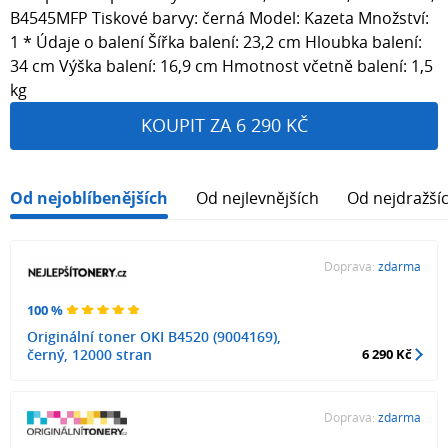
B4545MFP Tiskové barvy: černá Model: Kazeta Množství:
1 * Údaje o balení Šířka balení: 23,2 cm Hloubka balení:
34 cm Výška balení: 16,9 cm Hmotnost včetně balení: 1,5
kg
KOUPIT ZA 6 290 KČ
Od nejoblíbenějších
Od nejlevnějších
Od nejdražší
Doprava:
zdarma
100 %
Originální toner OKI B4520 (9004169),
černý, 12000 stran
6 290 Kč
Doprava:
zdarma