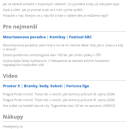
Jak se zdravě zchladit v tropických vedrech: Co pomáhá a kdy už riskujete úpal
Úpal a úžeh: Jak je poznat a jak se z nich rychle vyléčit
Parazité v nás: Kterým se u nás líbí a kde v našem těle je můžeme najít?
Pro nejmenší
Mourissonova poradna
Komiksy
Festival ABC
Mourrisonova poradna: Jsem líná a nic se mi nechce dělat: Kdy jde o únavu a kdy
o lenost?
Česká společnost ornitologická slaví 100 let: Jak chrání ptáky v ČR?
Vyzkoušejte český kyberpunk. V Netspectre se stanete elitním hackerem
napadajícím korporátní sítě
Video
Prostor X
Branky, body, kokoti
Fortuna liga
Prague Pride vrcholí: Tisíce lidí v ulicích, jde duhový průvod! (8. srpna 2026)
Prague Pride vrcholí: Tisíce lidí v ulicích, jde duhový průvod! (8. srpna 2026)
Hra světel na fasádě slavné vily: Tugendhat slaví 25 let na seznamu UNESCO
Nákupy
hledejceny.cz