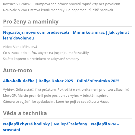
Rozruch v Grónsku: Trumpova společnost provádí ropné vrty bez povolení!
Neurvalci v Zoo Ostrava krmili mandrily! Po napomenutí ještě nadávali
Pro ženy a maminky
Nejčastější novoroční předsevzetí
Miminko a mráz
Jak vybírat
letní dovolenou
video Alena Mihulová
Co si zabalit do kufru, abyste na (nejen) u moře zazářily...
Salát s koprem a dresinkem ze zakysané smetany
Auto-moto
Alko-kalkulačka
Rallye Dakar 2025
Dálniční známka 2025
Výhřev, čidla a stačí, říká průzkum. Pokročilá elektronika není prioritou zákazníků
MotoGP: Martin proměnil pole position ve výhru v britském sprintu
Câmara se vyjádřil ke spekulacím, které ho pojí se sedačkou u Haasu
Věda a technika
Nejlepší chytré hodinky
Nejlepší telefony
Nejlepší VPN –
srovnání