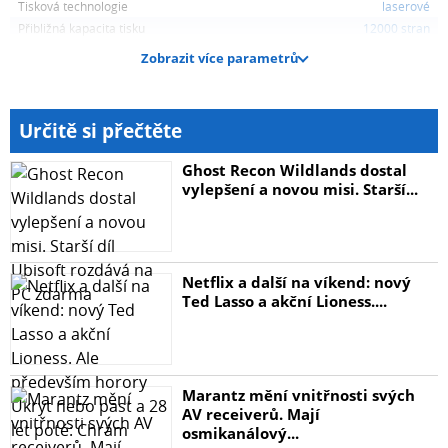
Tisková technologie
laserové
Přibližná kapacita tisku
12000 stran
Zobrazit více parametrů
Určitě si přečtěte
Ghost Recon Wildlands dostal
vylepšení a novou misi. Starší...
Netflix a další na víkend: nový
Ted Lasso a akční Lioness....
Marantz mění vnitřnosti svých
AV receiverů. Mají
osmikanálový...