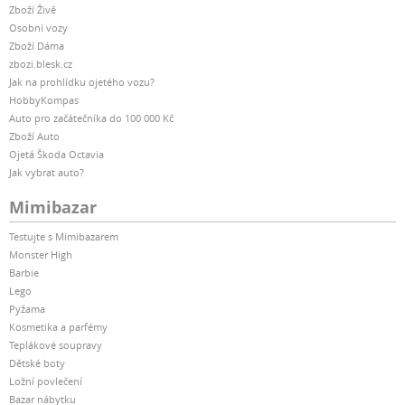
Zboží Živě
Osobní vozy
Zboží Dáma
zbozi.blesk.cz
Jak na prohlídku ojetého vozu?
HobbyKompas
Auto pro začátečníka do 100 000 Kč
Zboží Auto
Ojetá Škoda Octavia
Jak vybrat auto?
Mimibazar
Testujte s Mimibazarem
Monster High
Barbie
Lego
Pyžama
Kosmetika a parfémy
Teplákové soupravy
Dětské boty
Ložní povlečení
Bazar nábytku