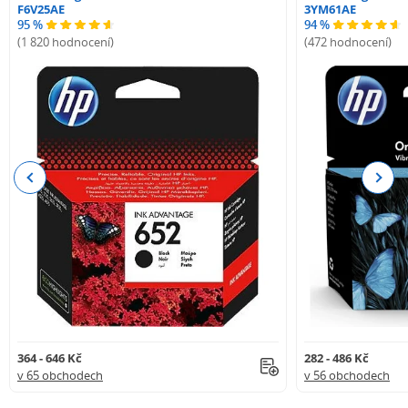
F6V25AE
3YM61AE
95 %
94 %
(1 820 hodnocení)
(472 hodnocení)
Previous
Next
364 - 646 Kč
282 - 486 Kč
v 65 obchodech
v 56 obchodech