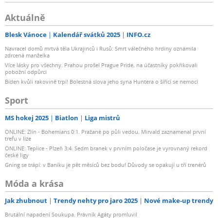
Aktuálně
Blesk Vánoce
Kalendář svátků 2025
INFO.cz
Navracel domů mrtvá těla Ukrajinců i Rusů: Smrt válečného hrdiny oznámila
zdrcená manželka
Více lásky pro všechny. Prahou prošel Prague Pride, na účastníky pokřikovali
pobožní odpůrci
Biden kvůli rakovině trpí! Bolestná slova jeho syna Huntera o šířící se nemoci
Sport
MS hokej 2025
Biatlon
Liga mistrů
ONLINE: Zlín - Bohemians 0:1. Pražané po půli vedou. Mirvald zaznamenal první
trefu v lize
ONLINE: Teplice - Plzeň 3:4. Sedm branek v prvním poločase je vyrovnaný rekord
české ligy
Gning se trápí: v Baníku je pět měsíců bez bodu! Důvody se opakují u tří trenérů
Móda a krása
Jak zhubnout
Trendy nehty pro jaro 2025
Nové make-up trendy
Brutální napadení Soukupa. Právník Agáty promluvil