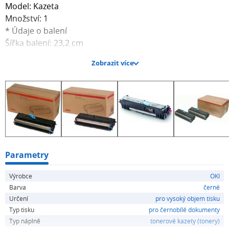
Model: Kazeta
Množství: 1
* Údaje o balení
Šířka balení: 23,2 cm
Hloubka balení: 34 cm
Zobrazit více
Výška balení: 16,9 cm
Hmotnost včetně balení: 1,5 kg
Parametry
Výrobce
OKI
Barva
černé
Určení
pro vysoký objem tisku
Typ tisku
pro černobílé dokumenty
Typ náplně
tonerové kazety (tonery)