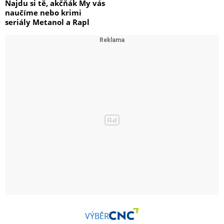
Najdu si tě, akčňák My vás
naučíme nebo krimi
seriály Metanol a Rapl
VÝBĚR