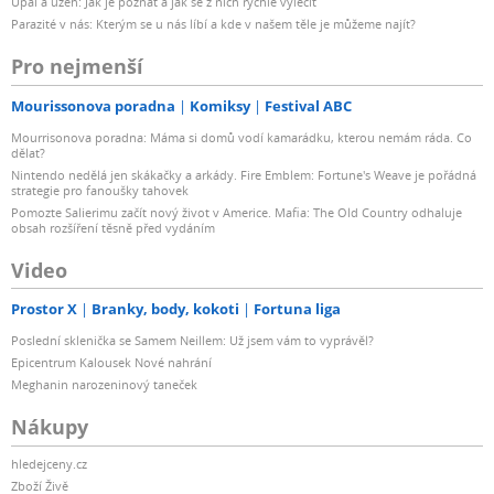
Úpal a úžeh: Jak je poznat a jak se z nich rychle vyléčit
Parazité v nás: Kterým se u nás líbí a kde v našem těle je můžeme najít?
Pro nejmenší
Mourissonova poradna
Komiksy
Festival ABC
Mourrisonova poradna: Máma si domů vodí kamarádku, kterou nemám ráda. Co
dělat?
Nintendo nedělá jen skákačky a arkády. Fire Emblem: Fortune's Weave je pořádná
strategie pro fanoušky tahovek
Pomozte Salierimu začít nový život v Americe. Mafia: The Old Country odhaluje
obsah rozšíření těsně před vydáním
Video
Prostor X
Branky, body, kokoti
Fortuna liga
Poslední sklenička se Samem Neillem: Už jsem vám to vyprávěl?
Epicentrum Kalousek Nové nahrání
Meghanin narozeninový taneček
Nákupy
hledejceny.cz
Zboží Živě