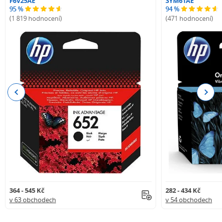
F6V25AE
3YM61AE
95 %
94 %
(1 819 hodnocení)
(471 hodnocení)
Previous
Next
364 - 545 Kč
282 - 434 Kč
v 63 obchodech
v 54 obchodech