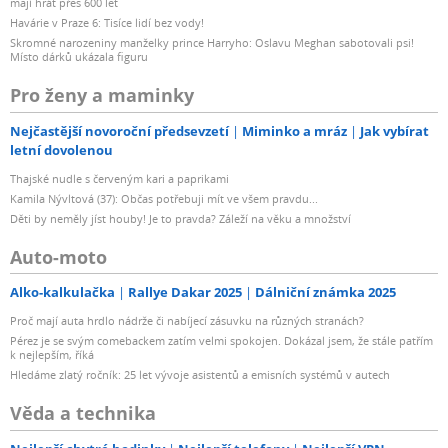
mají hrát přes 600 let
Havárie v Praze 6: Tisíce lidí bez vody!
Skromné narozeniny manželky prince Harryho: Oslavu Meghan sabotovali psi!
Místo dárků ukázala figuru
Pro ženy a maminky
Nejčastější novoroční předsevzetí
Miminko a mráz
Jak vybírat
letní dovolenou
Thajské nudle s červeným kari a paprikami
Kamila Nývltová (37): Občas potřebuji mít ve všem pravdu...
Děti by neměly jíst houby! Je to pravda? Záleží na věku a množství
Auto-moto
Alko-kalkulačka
Rallye Dakar 2025
Dálniční známka 2025
Proč mají auta hrdlo nádrže či nabíjecí zásuvku na různých stranách?
Pérez je se svým comebackem zatím velmi spokojen. Dokázal jsem, že stále patřím
k nejlepším, říká
Hledáme zlatý ročník: 25 let vývoje asistentů a emisních systémů v autech
Věda a technika