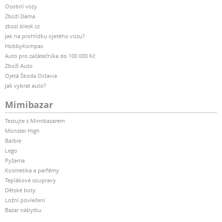
Osobní vozy
Zboží Dáma
zbozi.blesk.cz
Jak na prohlídku ojetého vozu?
HobbyKompas
Auto pro začátečníka do 100 000 Kč
Zboží Auto
Ojetá Škoda Octavia
Jak vybrat auto?
Mimibazar
Testujte s Mimibazarem
Monster High
Barbie
Lego
Pyžama
Kosmetika a parfémy
Teplákové soupravy
Dětské boty
Ložní povlečení
Bazar nábytku