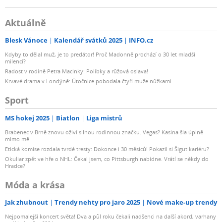
Aktuálně
Blesk Vánoce
Kalendář svátků 2025
INFO.cz
Kdyby to dělal muž, je to predátor! Proč Madonně prochází o 30 let mladší
milenci?
Radost v rodině Petra Macinky: Polibky a růžová oslava!
Krvavé drama v Londýně: Útočnice pobodala čtyři muže nůžkami
Sport
MS hokej 2025
Biatlon
Liga mistrů
Brabenec v Brně znovu oživí silnou rodinnou značku. Vegas? Kasina šla úplně
mimo mě
Etická komise rozdala tvrdé tresty: Dokonce i 30 měsíců! Pokazil si Šigut kariéru?
Okuliar zpět ve hře o NHL: Čekal jsem, co Pittsburgh nabídne. Vrátí se někdy do
Hradce?
Móda a krása
Jak zhubnout
Trendy nehty pro jaro 2025
Nové make-up trendy
Nejpomalejší koncert světa! Dva a půl roku čekali nadšenci na další akord, varhany