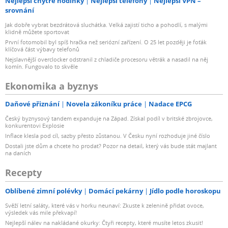
Nejlepší chytré hodinky
Nejlepší telefony
Nejlepší VPN –
srovnání
Jak dobře vybrat bezdrátová sluchátka. Velká zajistí ticho a pohodlí, s malými
klidně můžete sportovat
První fotomobil byl spíš hračka než seriózní zařízení. O 25 let později je foťák
klíčová část výbavy telefonů
Nejslavnější overclocker odstranil z chladiče procesoru větrák a nasadil na něj
komín. Fungovalo to skvěle
Ekonomika a byznys
Daňové přiznání
Novela zákoníku práce
Nadace EPCG
Český byznysový tandem expanduje na Západ. Získal podíl v britské zbrojovce,
konkurentovi Explosie
Inflace klesla pod cíl, sazby přesto zůstanou. V Česku nyní rozhoduje jiné číslo
Dostali jste dům a chcete ho prodat? Pozor na detail, který vás bude stát majlant
na daních
Recepty
Oblíbené zimní polévky
Domácí pekárny
Jídlo podle horoskopu
Svěží letní saláty, které vás v horku neunaví: Zkuste k zelenině přidat ovoce,
výsledek vás mile překvapí!
Nejlepší nálev na nakládané okurky: Čtyři recepty, které musíte letos zkusit!