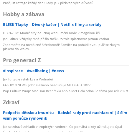
Proč jíst cottage každý den? Tady je 7 překvapivých důvodů
Hobby a zábava
BLESK Tlapky
Divoký kačer
Netflix filmy a seriály
OBRAZEM: Modré slzy na Tchaj-wanu mění moře v magickou říši
Jan Faltus: Vždycky mně přišlo trošku zvrhlé splachovat pitnou vodou
Zapomeňte na rozpálené Středomoří! Zamiřte na pohádkovou pláž se zlatým
pískem do Walesu
Pro generaci Z
#inspirace
#wellbeing
#news
Jak funguje vztah Lva a Vodnáře?
FASHION NEWS: John Galliano headlinuje MET GALA 2027
Pop Culture Wrap: Madison Beer řekla ano a Met Gala odhalilo téma pro rok 2027!
Zdraví
Podpořte dětskou imunitu
Babské rady proti nachlazení
S čím
vším pomůže rýmovník
Jak se zdravě zchladit v tropických vedrech: Co pomáhá a kdy už riskujete úpal