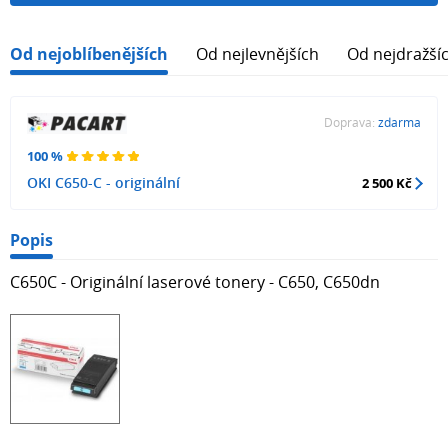
Od nejoblíbenějších
Od nejlevnějších
Od nejdražší
Doprava:
zdarma
100 %
OKI C650-C - originální
2 500 Kč
Popis
C650C - Originální laserové tonery - C650, C650dn