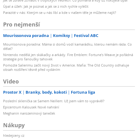
Jak se zdravě zchladit v tropických vedrech: Co pomáhá a kdy už riskujete úpal
Úpal a úžeh: Jak je poznat a jak se z nich rychle vyléčit
Parazité v nás: Kterým se u nás líbí a kde v našem těle je můžeme najít?
Pro nejmenší
Mourissonova poradna
Komiksy
Festival ABC
Mourrisonova poradna: Máma si domů vodí kamarádku, kterou nemám ráda. Co
dělat?
Nintendo nedělá jen skákačky a arkády. Fire Emblem: Fortune's Weave je pořádná
strategie pro fanoušky tahovek
Pomozte Salierimu začít nový život v Americe. Mafia: The Old Country odhaluje
obsah rozšíření těsně před vydáním
Video
Prostor X
Branky, body, kokoti
Fortuna liga
Poslední sklenička se Samem Neillem: Už jsem vám to vyprávěl?
Epicentrum Kalousek Nové nahrání
Meghanin narozeninový taneček
Nákupy
hledejceny.cz