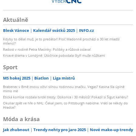
VÝBĚR
Aktuálně
Blesk Vánoce
Kalendář svátků 2025
INFO.cz
Kdyby to dělal muž, je to predátor! Proč Madonně prochází o 30 let mladší
milenci?
Radost v rodině Petra Macinky: Polibky a růžová oslava!
Krvavé drama v Londýně: Útočnice pobodala čtyři muže nůžkami
Sport
MS hokej 2025
Biatlon
Liga mistrů
Brabenec v Brně znovu oživí silnou rodinnou značku. Vegas? Kasina šla úplně
mimo mě
Etická komise rozdala tvrdé tresty: Dokonce i 30 měsíců! Pokazil si Šigut kariéru?
Okuliar zpět ve hře o NHL: Čekal jsem, co Pittsburgh nabídne. Vrátí se někdy do
Hradce?
Móda a krása
Jak zhubnout
Trendy nehty pro jaro 2025
Nové make-up trendy