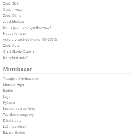
Zboží Živě
Osobní vozy
Zboží Dáma
zbozi.blesk.cz
Jak na prohlídku ojetého vozu?
HobbyKompas
Auto pro začátečníka do 100 000 Kč
Zboží Auto
Ojetá Škoda Octavia
Jak vybrat auto?
Mimibazar
Testujte s Mimibazarem
Monster High
Barbie
Lego
Pyžama
Kosmetika a parfémy
Teplákové soupravy
Dětské boty
Ložní povlečení
Bazar nábytku