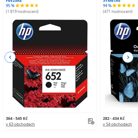
F6V25AE
3YM61AE
95 %
94 %
(1 819 hodnocení)
(471 hodnocení)
Previous
Next
364 - 545 Kč
282 - 434 Kč
v 63 obchodech
v 54 obchodech