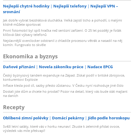
Nejlepší chytré hodinky
Nejlepší telefony
Nejlepší VPN –
srovnání
Jak dobře vybrat bezdrátová sluchátka. Velká zajistí ticho a pohodlí, s malými
klidně můžete sportovat
První fotomobil byl spíš hračka než seriózní zařízení. O 25 let později je foťák
klíčová část výbavy telefonů
Nejslavnější overclocker odstranil z chladiče procesoru větrák a nasadil na něj
komín. Fungovalo to skvěle
Ekonomika a byznys
Daňové přiznání
Novela zákoníku práce
Nadace EPCG
Český byznysový tandem expanduje na Západ. Získal podíl v britské zbrojovce,
konkurentovi Explosie
Inflace klesla pod cíl, sazby přesto zůstanou. V Česku nyní rozhoduje jiné číslo
Dostali jste dům a chcete ho prodat? Pozor na detail, který vás bude stát majlant
na daních
Recepty
Oblíbené zimní polévky
Domácí pekárny
Jídlo podle horoskopu
Svěží letní saláty, které vás v horku neunaví: Zkuste k zelenině přidat ovoce,
výsledek vás mile překvapí!