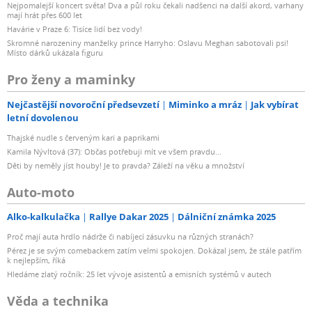
Nejpomalejší koncert světa! Dva a půl roku čekali nadšenci na další akord, varhany
mají hrát přes 600 let
Havárie v Praze 6: Tisíce lidí bez vody!
Skromné narozeniny manželky prince Harryho: Oslavu Meghan sabotovali psi!
Místo dárků ukázala figuru
Pro ženy a maminky
Nejčastější novoroční předsevzetí
Miminko a mráz
Jak vybírat
letní dovolenou
Thajské nudle s červeným kari a paprikami
Kamila Nývltová (37): Občas potřebuji mít ve všem pravdu...
Děti by neměly jíst houby! Je to pravda? Záleží na věku a množství
Auto-moto
Alko-kalkulačka
Rallye Dakar 2025
Dálniční známka 2025
Proč mají auta hrdlo nádrže či nabíjecí zásuvku na různých stranách?
Pérez je se svým comebackem zatím velmi spokojen. Dokázal jsem, že stále patřím
k nejlepším, říká
Hledáme zlatý ročník: 25 let vývoje asistentů a emisních systémů v autech
Věda a technika